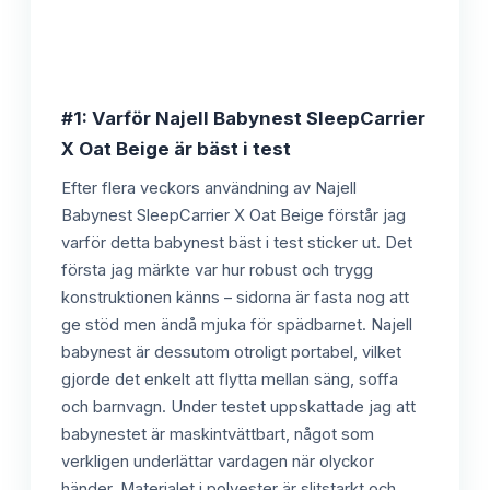
#1: Varför Najell Babynest SleepCarrier
X Oat Beige är bäst i test
Efter flera veckors användning av Najell
Babynest SleepCarrier X Oat Beige förstår jag
varför detta babynest bäst i test sticker ut. Det
första jag märkte var hur robust och trygg
konstruktionen känns – sidorna är fasta nog att
ge stöd men ändå mjuka för spädbarnet. Najell
babynest är dessutom otroligt portabel, vilket
gjorde det enkelt att flytta mellan säng, soffa
och barnvagn. Under testet uppskattade jag att
babynestet är maskintvättbart, något som
verkligen underlättar vardagen när olyckor
händer. Materialet i polyester är slitstarkt och