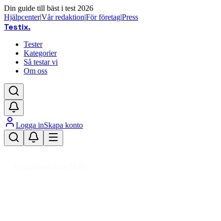
Din guide till bäst i test 2026
Hjälpcenter
|
Vår redaktion
|
För företag
|
Press
Testix
.
Tester
Kategorier
Så testar vi
Om oss
Logga in
Skapa konto
Hem
/
Barn
/
Barn- & Babytillbehör
/
Babynests & Filtar
/
Babynest
Uppdaterad mars 2026
Babynest bäst i test 2026 – trygga
och bekväma val för barn