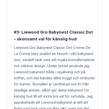
#3: Liewood Gro Babynest Classic Dot
– skonsamt val för känslig hud
Liewood Gro Babynest Classic Dot Creme De
La Creme blev snabbt en favorit i vårt babynest
test, särskilt tack vare sitt mjuka bomullsmaterial
och stilrena design. Under testet använde jag
Liewood babynest både i spjälsäng och på
soffan, och det kändes alltid tryggt och ombonat
för barnet. Bomullen är certifierad och fri från
skadliga ämnen, vilket gör detta babynest för
känslig hud till ett extra bra val för nyfödda. Jag
uppskattade att Liewood babynest är lätt att
flytta runt tack vare sin låga vikt, även om det