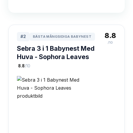
8.8
#
2
BÄSTA MÅNGSIDIGA BABYNEST
/10
Sebra 3 i 1 Babynest Med
Huva - Sophora Leaves
·
8.8
/10