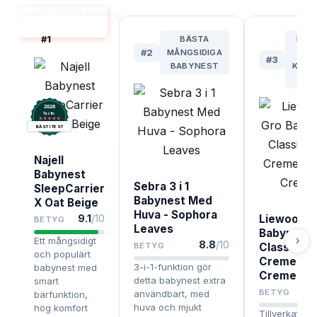
BABYNEST
BÄST I TEST
#
1
BÄSTA
BÄS
#
2
MÅNGSIDIGA
FÖ
#
3
BABYNEST
KÄNS
HU
2026
.
Testix
BÄST I TEST
Najell
Babynest
Sebra 3 i 1
SleepCarrier
Babynest Med
X Oat Beige
Huva - Sophora
9.1
/10
Liewood G
BETYG
Leaves
Babynest
›
Ett mångsidigt
8.8
/10
BETYG
Classic Do
och populärt
Creme De 
3-i-1-funktion gör
babynest med
Creme
detta babynest extra
smart
8
BETYG
användbart, med
bärfunktion,
huva och mjukt
hög komfort
Tillverkat i m