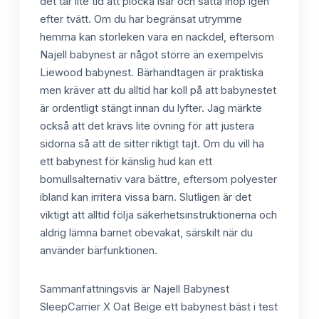
det tar lite tid att plocka isär och sätta ihop igen
efter tvätt. Om du har begränsat utrymme
hemma kan storleken vara en nackdel, eftersom
Najell babynest är något större än exempelvis
Liewood babynest. Bärhandtagen är praktiska
men kräver att du alltid har koll på att babynestet
är ordentligt stängt innan du lyfter. Jag märkte
också att det krävs lite övning för att justera
sidorna så att de sitter riktigt tajt. Om du vill ha
ett babynest för känslig hud kan ett
bomullsalternativ vara bättre, eftersom polyester
ibland kan irritera vissa barn. Slutligen är det
viktigt att alltid följa säkerhetsinstruktionerna och
aldrig lämna barnet obevakat, särskilt när du
använder bärfunktionen.
Sammanfattningsvis är Najell Babynest
SleepCarrier X Oat Beige ett babynest bäst i test