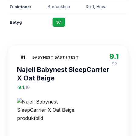
Funktioner
Bärfunktion
3-i-1, Huva
-
Betyg
9.1
8.8
8.
9.1
#
1
BABYNEST BÄST I TEST
/10
Najell Babynest SleepCarrier
X Oat Beige
·
9.1
/10