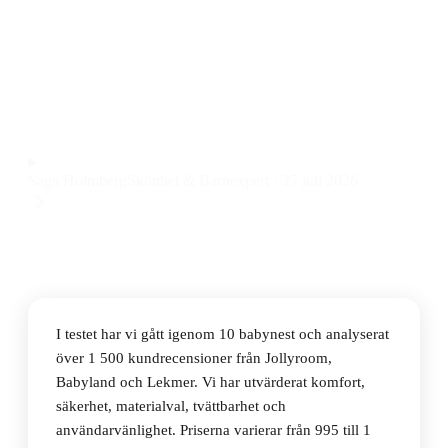
Den bästa babynesten 2026 är Najell Babynest
SleepCarrier X Oat Beige, som kombinerar trygghet,
flexibilitet och enkel rengöring till ett pris på 1 695 kr.
Observera att vi kan få provision via återförsäljarlänkar. Inga
varumärken betalar för våra omdömen.
Saga Holmberg
Skönhet & Barnexpert
·
27 juli 2026
I testet har vi gått igenom 10 babynest och analyserat
över 1 500 kundrecensioner från Jollyroom,
Babyland och Lekmer. Vi har utvärderat komfort,
säkerhet, materialval, tvättbarhet och
användarvänlighet. Priserna varierar från 995 till 1