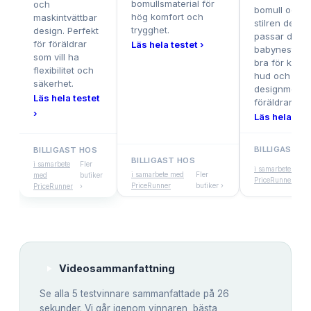
bomullsmaterial för
och
bomull och 
hög komfort och
maskintvättbar
stilren desig
trygghet.
design. Perfekt
passar detta
för föräldrar
Läs hela testet ›
babynest ext
som vill ha
bra för känsl
flexibilitet och
hud och
säkerhet.
designmedve
Läs hela testet
föräldrar.
›
Läs hela test
BILLIGAST H
BILLIGAST HOS
BILLIGAST HOS
F
i samarbete
Fler
i samarbete med
i samarbete med
Fler
b
med
butiker
PriceRunner
PriceRunner
butiker ›
›
PriceRunner
›
Videosammanfattning
Se alla
5
testvinnare sammanfattade på 26
sekunder. Vi går igenom vinnaren, bästa