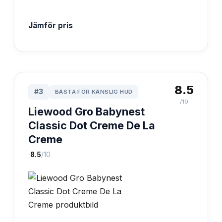
Jämför pris
8.5
#
3
BÄSTA FÖR KÄNSLIG HUD
/10
Liewood Gro Babynest
Classic Dot Creme De La
Creme
·
8.5
/10