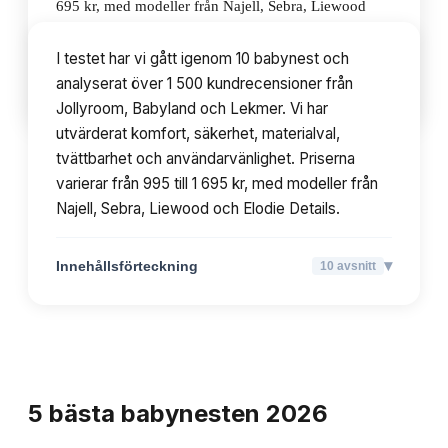
695 kr, med modeller från Najell, Sebra, Liewood
och Elodie Details.
I testet har vi gått igenom 10 babynest och
analyserat över 1 500 kundrecensioner från
▾
Innehållsförteckning
10
avsnitt
Jollyroom, Babyland och Lekmer. Vi har
utvärderat komfort, säkerhet, materialval,
tvättbarhet och användarvänlighet. Priserna
varierar från 995 till 1 695 kr, med modeller från
Najell, Sebra, Liewood och Elodie Details.
▾
Innehållsförteckning
10
avsnitt
TOPPLISTA
5
bästa
babynesten
2026