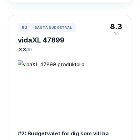
8.3
#
2
BÄSTA BUDGETVAL
/10
vidaXL 47899
·
8.3
/10
#2: Budgetvalet för dig som vill ha