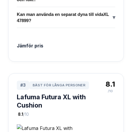
Kan man använda en separat dyna till vidaXL
▾
47899?
Jämför pris
8.1
#
3
BÄST FÖR LÅNGA PERSONER
/10
Lafuma Futura XL with
Cushion
·
8.1
/10