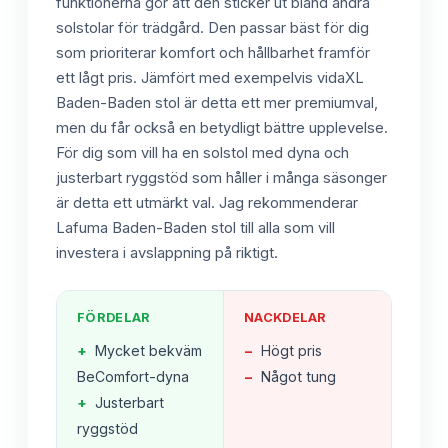
funktionerna gör att den sticker ut bland andra
solstolar för trädgård. Den passar bäst för dig
som prioriterar komfort och hållbarhet framför
ett lågt pris. Jämfört med exempelvis vidaXL
Baden-Baden stol är detta ett mer premiumval,
men du får också en betydligt bättre upplevelse.
För dig som vill ha en solstol med dyna och
justerbart ryggstöd som håller i många säsonger
är detta ett utmärkt val. Jag rekommenderar
Lafuma Baden-Baden stol till alla som vill
investera i avslappning på riktigt.
FÖRDELAR
NACKDELAR
+
Mycket bekväm
−
Högt pris
BeComfort-dyna
−
Något tung
+
Justerbart
ryggstöd