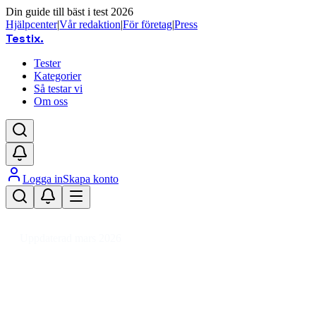
Din guide till bäst i test 2026
Hjälpcenter
|
Vår redaktion
|
För företag
|
Press
Testix
.
Tester
Kategorier
Så testar vi
Om oss
Logga in
Skapa konto
Hem
/
Trädgård
/
Utemöbler
/
Solstolar
/
Baden-Baden stol
Uppdaterad mars 2026
Baden-Baden stol bäst i test – våra
favoriter för uteplatsen 2026