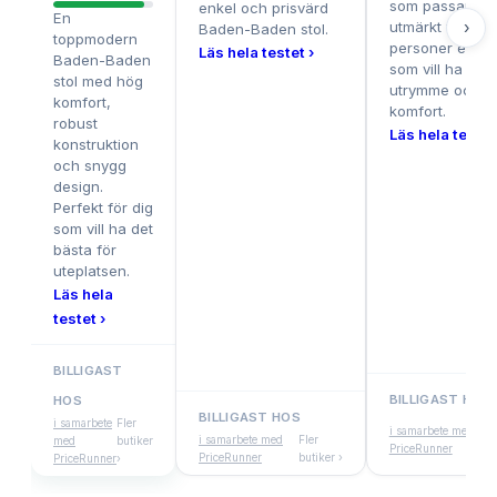
som passar
enkel och prisvärd
En
utmärkt för lån
›
Baden-Baden stol.
toppmodern
personer eller 
Läs hela testet ›
Baden-Baden
som vill ha extr
stol med hög
utrymme och
komfort,
komfort.
robust
Läs hela testet
konstruktion
och snygg
design.
Perfekt för dig
som vill ha det
bästa för
uteplatsen.
Läs hela
testet ›
BILLIGAST
BILLIGAST HOS
HOS
BILLIGAST HOS
Fl
i samarbete
Fler
i samarbete med
i samarbete med
Fler
bu
med
butiker
PriceRunner
PriceRunner
butiker ›
›
PriceRunner
›