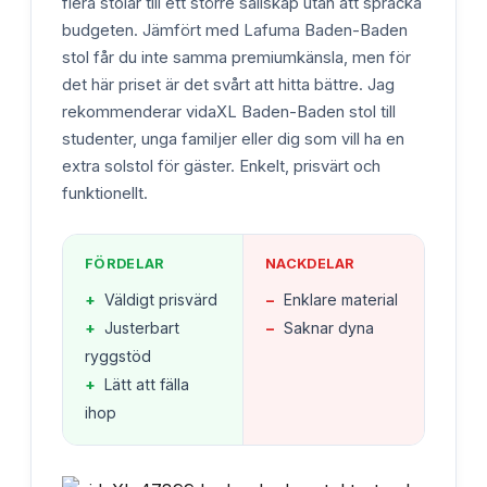
flera stolar till ett större sällskap utan att spräcka
budgeten. Jämfört med Lafuma Baden-Baden
stol får du inte samma premiumkänsla, men för
det här priset är det svårt att hitta bättre. Jag
rekommenderar vidaXL Baden-Baden stol till
studenter, unga familjer eller dig som vill ha en
extra solstol för gäster. Enkelt, prisvärt och
funktionellt.
FÖRDELAR
NACKDELAR
+
Väldigt prisvärd
−
Enklare material
+
Justerbart
−
Saknar dyna
ryggstöd
+
Lätt att fälla
ihop