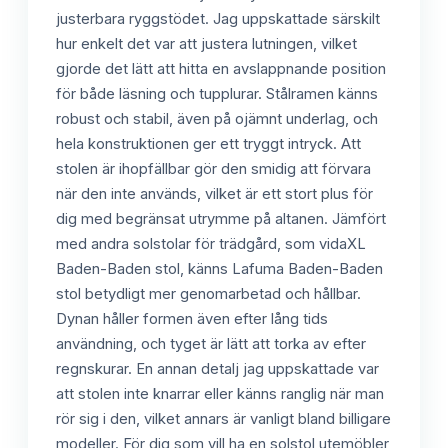
justerbara ryggstödet. Jag uppskattade särskilt
hur enkelt det var att justera lutningen, vilket
gjorde det lätt att hitta en avslappnande position
för både läsning och tupplurar. Stålramen känns
robust och stabil, även på ojämnt underlag, och
hela konstruktionen ger ett tryggt intryck. Att
stolen är ihopfällbar gör den smidig att förvara
när den inte används, vilket är ett stort plus för
dig med begränsat utrymme på altanen. Jämfört
med andra solstolar för trädgård, som vidaXL
Baden-Baden stol, känns Lafuma Baden-Baden
stol betydligt mer genomarbetad och hållbar.
Dynan håller formen även efter lång tids
användning, och tyget är lätt att torka av efter
regnskurar. En annan detalj jag uppskattade var
att stolen inte knarrar eller känns ranglig när man
rör sig i den, vilket annars är vanligt bland billigare
modeller. För dig som vill ha en solstol utemöbler