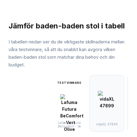
JÄMFÖRELSE
Jämför
baden-baden stol
i tabell
I tabellen nedan ser du de viktigaste skillnaderna mellan
våra testvinnare, så att du snabbt kan avgöra vilken
baden-baden stol
som matchar dina behov och din
budget.
TESTVINNARE
Laf
Lafuma Futura
vidaXL 47899
w
BeComfort - Ve