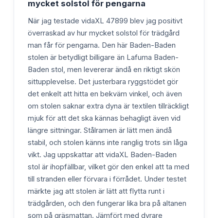
mycket solstol för pengarna
När jag testade vidaXL 47899 blev jag positivt
överraskad av hur mycket solstol för trädgård
man får för pengarna. Den här Baden-Baden
stolen är betydligt billigare än Lafuma Baden-
Baden stol, men levererar ändå en riktigt skön
sittupplevelse. Det justerbara ryggstödet gör
det enkelt att hitta en bekväm vinkel, och även
om stolen saknar extra dyna är textilen tillräckligt
mjuk för att det ska kännas behagligt även vid
längre sittningar. Stålramen är lätt men ändå
stabil, och stolen känns inte ranglig trots sin låga
vikt. Jag uppskattar att vidaXL Baden-Baden
stol är ihopfällbar, vilket gör den enkel att ta med
till stranden eller förvara i förrådet. Under testet
märkte jag att stolen är lätt att flytta runt i
trädgården, och den fungerar lika bra på altanen
som på gräsmattan. Jämfört med dyrare