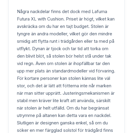
Några nackdelar finns det dock med Lafuma
Futura XL with Cushion. Priset är högt, vilket kan
avskräcka om du har en tajt budget. Stolen är
tyngre än andra modeller, vilket gör den mindre
smidig att flytta runt i trädgården eller ta med på
utflykt. Dynan är tjock och tar tid att torka om
den blivit blöt, så stolen bör helst stå under tak
vid regn. Även om stolen är ihopfällbar tar den
upp mer plats än standardmodeller vid förvaring.
För kortare personer kan stolen kännas lite väl
stor, och det är lätt att fötterna inte når marken
när man sitter upprätt. Justeringsmekanismen är
stabil men kräver lite kraft att använda, särskilt
när stolen är helt utfälld. Om du har begränsat
utrymme på altanen kan detta vara en nackdel.
Slutligen är designen ganska enkel, så om du
söker en mer färgglad solstol för trädgård finns