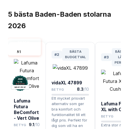
TOPPLISTA
5
bästa
Baden-Baden stolarna
2026
BADEN-
BADEN STOL
#
1
BÄSTA
BÄST F
BÄST I TEST
#
2
BUDGETVAL
#
3
LÅNG
PERSON
2026
vidaXL 47899
.
Testix
BÄST I TEST
8.3
/10
BETYG
Ett mycket prisvärt
Lafuma
Lafuma Futu
alternativ som ger
Futura
bra komfort och
XL with Cus
BeComfort
funktionalitet till ett
8
BETYG
- Vert Olive
lågt pris. Perfekt för
9.1
/10
Extra stor mode
BETYG
dig som vill ha en