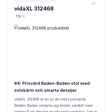
/10
vidaXL 312468
·
7.9
/10
#4: Prisvärd Baden-Baden stol med
solskärm och smarta detaljer
vidaXL 312468 är en av de mest prisvärda
Baden-Baden stolarna jag testat, särskilt med
tanke på att den har en inbyggd solskärm. Det är