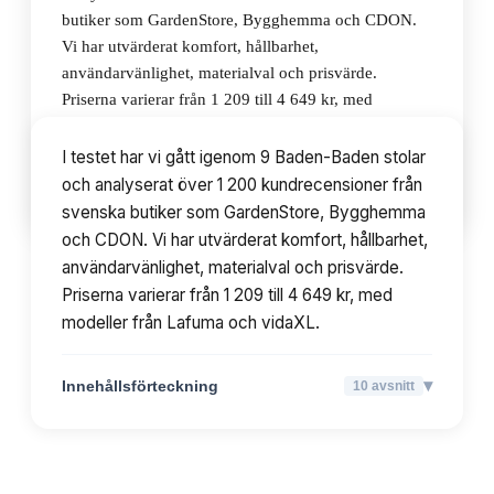
butiker som GardenStore, Bygghemma och CDON.
Vi har utvärderat komfort, hållbarhet,
användarvänlighet, materialval och prisvärde.
Priserna varierar från 1 209 till 4 649 kr, med
modeller från Lafuma och vidaXL.
I testet har vi gått igenom 9 Baden-Baden stolar
och analyserat över 1 200 kundrecensioner från
▾
Innehållsförteckning
10
avsnitt
svenska butiker som GardenStore, Bygghemma
och CDON. Vi har utvärderat komfort, hållbarhet,
användarvänlighet, materialval och prisvärde.
Priserna varierar från 1 209 till 4 649 kr, med
modeller från Lafuma och vidaXL.
▾
Innehållsförteckning
10
avsnitt