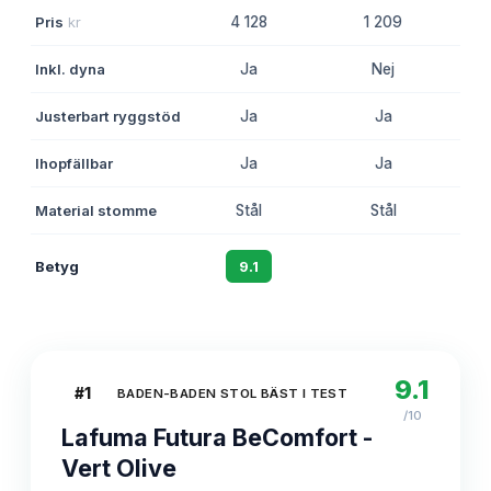
Pris
kr
4 128
1 209
Inkl. dyna
Ja
Nej
Justerbart ryggstöd
Ja
Ja
Ihopfällbar
Ja
Ja
Material stomme
Stål
Stål
Betyg
9.1
8.3
9.1
#
1
BADEN-BADEN STOL BÄST I TEST
/10
Lafuma Futura BeComfort -
Vert Olive