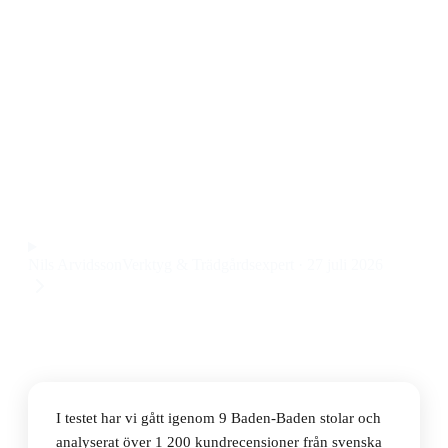
Den bästa Baden-Baden stolen 2026 är Lafuma Futura
BeComfort – Vert Olive. Den här solstolen kombinerar
riktigt skön komfort, justerbart ryggstöd och en robust
stålram. Priset ligger på 4 128 kr, vilket känns rimligt
med tanke på kvaliteten och känslan när man lutar sig
tillbaka i trädgården.
Observera att vi kan få provision via återförsäljarlänkar. Inga
varumärken betalar för våra omdömen.
Nils Arvidsson
Verktyg & Trädgårdsexpert
·
27 juli 2026
I testet har vi gått igenom 9 Baden-Baden stolar och
analyserat över 1 200 kundrecensioner från svenska