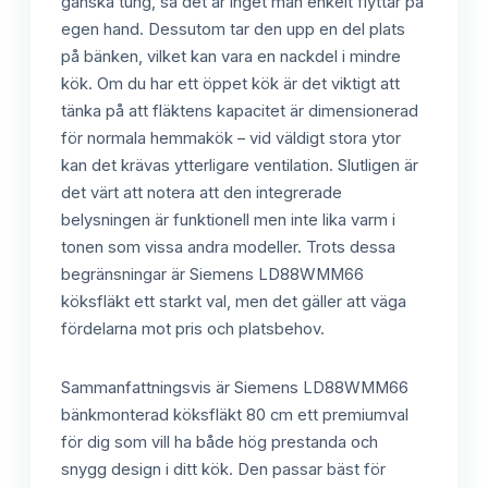
ganska tung, så det är inget man enkelt flyttar på
egen hand. Dessutom tar den upp en del plats
på bänken, vilket kan vara en nackdel i mindre
kök. Om du har ett öppet kök är det viktigt att
tänka på att fläktens kapacitet är dimensionerad
för normala hemmakök – vid väldigt stora ytor
kan det krävas ytterligare ventilation. Slutligen är
det värt att notera att den integrerade
belysningen är funktionell men inte lika varm i
tonen som vissa andra modeller. Trots dessa
begränsningar är Siemens LD88WMM66
köksfläkt ett starkt val, men det gäller att väga
fördelarna mot pris och platsbehov.
Sammanfattningsvis är Siemens LD88WMM66
bänkmonterad köksfläkt 80 cm ett premiumval
för dig som vill ha både hög prestanda och
snygg design i ditt kök. Den passar bäst för