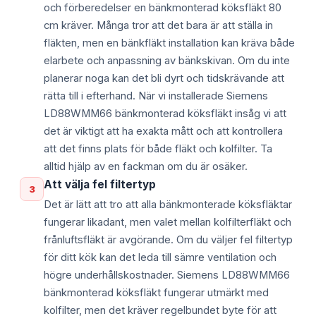
och förberedelser en bänkmonterad köksfläkt 80
cm kräver. Många tror att det bara är att ställa in
fläkten, men en bänkfläkt installation kan kräva både
elarbete och anpassning av bänkskivan. Om du inte
planerar noga kan det bli dyrt och tidskrävande att
rätta till i efterhand. När vi installerade Siemens
LD88WMM66 bänkmonterad köksfläkt insåg vi att
det är viktigt att ha exakta mått och att kontrollera
att det finns plats för både fläkt och kolfilter. Ta
alltid hjälp av en fackman om du är osäker.
Att välja fel filtertyp
3
Det är lätt att tro att alla bänkmonterade köksfläktar
fungerar likadant, men valet mellan kolfilterfläkt och
frånluftsfläkt är avgörande. Om du väljer fel filtertyp
för ditt kök kan det leda till sämre ventilation och
högre underhållskostnader. Siemens LD88WMM66
bänkmonterad köksfläkt fungerar utmärkt med
kolfilter, men det kräver regelbundet byte för att