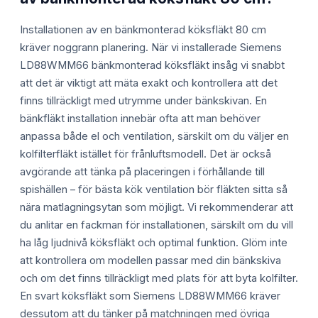
Installationen av en bänkmonterad köksfläkt 80 cm
kräver noggrann planering. När vi installerade Siemens
LD88WMM66 bänkmonterad köksfläkt insåg vi snabbt
att det är viktigt att mäta exakt och kontrollera att det
finns tillräckligt med utrymme under bänkskivan. En
bänkfläkt installation innebär ofta att man behöver
anpassa både el och ventilation, särskilt om du väljer en
kolfilterfläkt istället för frånluftsmodell. Det är också
avgörande att tänka på placeringen i förhållande till
spishällen – för bästa kök ventilation bör fläkten sitta så
nära matlagningsytan som möjligt. Vi rekommenderar att
du anlitar en fackman för installationen, särskilt om du vill
ha låg ljudnivå köksfläkt och optimal funktion. Glöm inte
att kontrollera om modellen passar med din bänkskiva
och om det finns tillräckligt med plats för att byta kolfilter.
En svart köksfläkt som Siemens LD88WMM66 kräver
dessutom att du tänker på matchningen med övriga