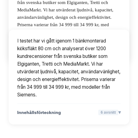
från svenska butiker som Elgiganten, Tretti och
MediaMarkt. Vi har utvärderat ljudnivå, kapacitet,
användarvänlighet, design och energieffektivitet.
Priserna varierar från 34 999 till 34 999 kr, med
modeller från Siemens.
I testet har vi gått igenom 1 bänkmonterad
köksfläkt 80 cm och analyserat över 1200
▾
Innehållsförteckning
6
avsnitt
kundrecensioner från svenska butiker som
Elgiganten, Tretti och MediaMarkt. Vi har
utvärderat ljudnivå, kapacitet, användarvänlighet,
design och energieffektivitet. Priserna varierar
från 34 999 till 34 999 kr, med modeller från
Siemens.
▾
Innehållsförteckning
6
avsnitt