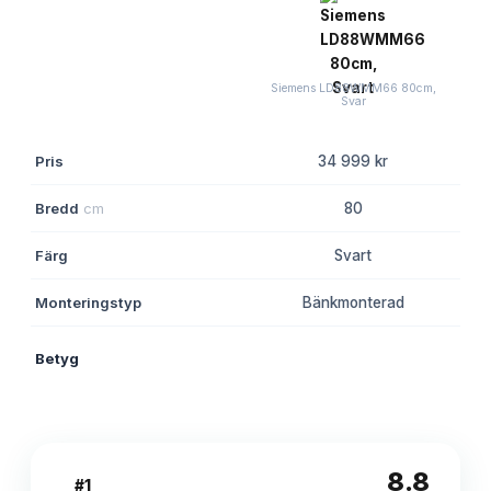
Siemens LD88WMM66 80cm,
Svar
Pris
34 999 kr
Bredd
cm
80
Färg
Svart
Monteringstyp
Bänkmonterad
Betyg
8.8
8.8
#
1