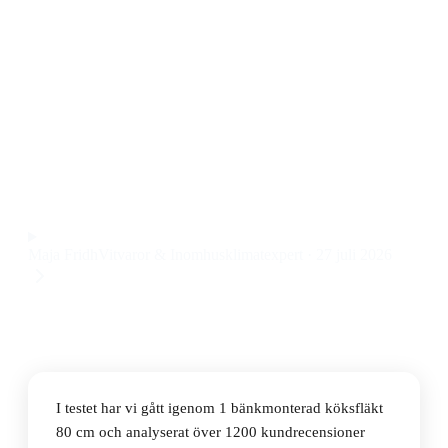
köksfläkt
Den bästa bänkmonterade köksfläkten 80 cm 2026 är
Siemens LD88WMM66, en tyst och kraftfull köksfläkt
med stilren svart design och smarta funktioner till ett
pris på 34 999 kr.
Observera att vi kan få provision via återförsäljarlänkar. Inga
varumärken betalar för våra omdömen.
Maja Fridh
Vitvaror & Inomhusklimatexpert
·
27 juli 2026
I testet har vi gått igenom 1 bänkmonterad köksfläkt
80 cm och analyserat över 1200 kundrecensioner