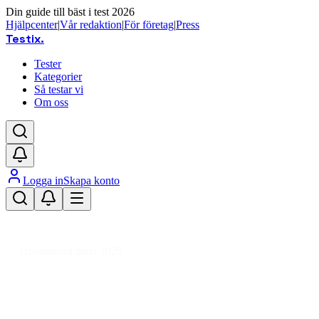
Din guide till bäst i test 2026
Hjälpcenter
|
Vår redaktion
|
För företag
|
Press
Testix
.
Tester
Kategorier
Så testar vi
Om oss
Logga in
Skapa konto
Hem
/
Hemmet
/
Vitvaror
/
Köksfläktar
/
80cm
/
Bänkmonterad köksfläkt 80 cm
Uppdaterad mars 2026
Bänkmonterad köksfläkt 80 cm
test 2026 – tyst och effektiv