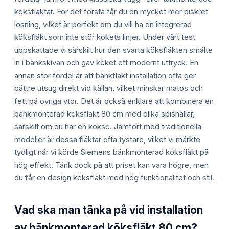
köksfläktar. För det första får du en mycket mer diskret
lösning, vilket är perfekt om du vill ha en integrerad
köksfläkt som inte stör kökets linjer. Under vårt test
uppskattade vi särskilt hur den svarta köksfläkten smälte
in i bänkskivan och gav köket ett modernt uttryck. En
annan stor fördel är att bänkfläkt installation ofta ger
bättre utsug direkt vid källan, vilket minskar matos och
fett på övriga ytor. Det är också enklare att kombinera en
bänkmonterad köksfläkt 80 cm med olika spishällar,
särskilt om du har en köksö. Jämfört med traditionella
modeller är dessa fläktar ofta tystare, vilket vi märkte
tydligt när vi körde Siemens bänkmonterad köksfläkt på
hög effekt. Tänk dock på att priset kan vara högre, men
du får en design köksfläkt med hög funktionalitet och stil.
Vad ska man tänka på vid installation
av bänkmonterad köksfläkt 80 cm?