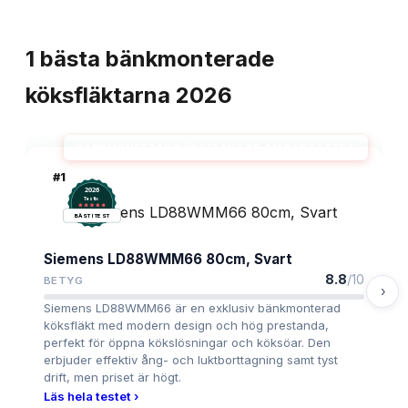
TOPPLISTA
1
bästa
bänkmonterade
köksfläktarna
2026
BÄNKMONTERAD KÖKSFLÄKT 80 CM BÄST I TEST
#
1
2026
.
Testix
BÄST I TEST
Siemens LD88WMM66 80cm, Svart
8.8
/10
BETYG
›
Siemens LD88WMM66 är en exklusiv bänkmonterad
köksfläkt med modern design och hög prestanda,
perfekt för öppna kökslösningar och köksöar. Den
erbjuder effektiv ång- och luktborttagning samt tyst
drift, men priset är högt.
Läs hela testet ›