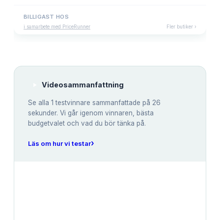
BILLIGAST HOS
i samarbete med PriceRunner
Fler butiker ›
Videosammanfattning
Se alla
1
testvinnare sammanfattade på 26
sekunder. Vi går igenom vinnaren, bästa
budgetvalet och vad du bör tänka på.
›
Läs om hur vi testar