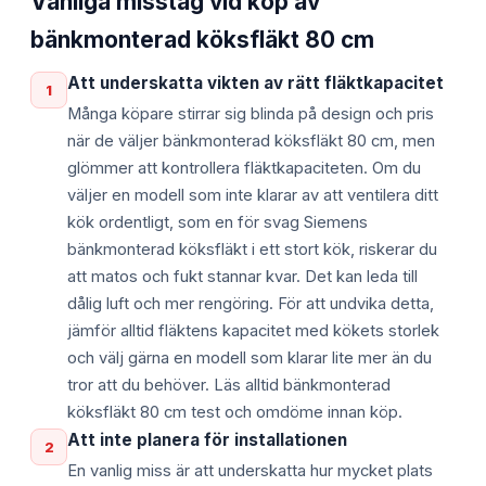
Vanliga misstag vid köp av
bänkmonterad köksfläkt 80 cm
Att underskatta vikten av rätt fläktkapacitet
1
Många köpare stirrar sig blinda på design och pris
när de väljer bänkmonterad köksfläkt 80 cm, men
glömmer att kontrollera fläktkapaciteten. Om du
väljer en modell som inte klarar av att ventilera ditt
kök ordentligt, som en för svag Siemens
bänkmonterad köksfläkt i ett stort kök, riskerar du
att matos och fukt stannar kvar. Det kan leda till
dålig luft och mer rengöring. För att undvika detta,
jämför alltid fläktens kapacitet med kökets storlek
och välj gärna en modell som klarar lite mer än du
tror att du behöver. Läs alltid bänkmonterad
köksfläkt 80 cm test och omdöme innan köp.
Att inte planera för installationen
2
En vanlig miss är att underskatta hur mycket plats