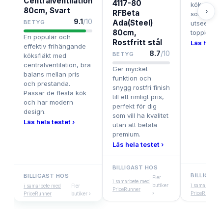
Centralventilation
4117-80
köket, pa
80cm, Svart
›
RFBeta
som prior
9.1
/10
Ada(Steel)
BETYG
utseende
80cm,
toppkvalit
En populär och
Rostfritt stål
Läs hela 
effektiv frihängande
8.7
/10
BETYG
köksfläkt med
centralventilation, bra
Ger mycket
balans mellan pris
funktion och
och prestanda.
snygg rostfri finish
Passar de flesta kök
till ett rimligt pris,
och har modern
perfekt för dig
design.
som vill ha kvalitet
Läs hela testet ›
utan att betala
premium.
Läs hela testet ›
BILLIGAST HOS
BILLIGAS
BILLIGAST HOS
Fler
i samarbete med
butiker
i samarbete
i samarbete med
Fler
PriceRunner
›
PriceRunner
PriceRunner
butiker ›