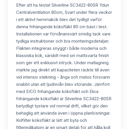
Efter att ha testat Silverline SC3422-80SR Ydun
Centralventilation 80cm, Svart under flera veckor
i ett aktivt hemmakök blev det tydligt varför
denna frihängande köksfläkt 80 cm bäst i test.
Installationen var förvånansvärt smidig tack vare
tydliga instruktioner och bra monteringsdetaljer.
Fläkten integreras snyggt i både moderna och
klassiska kök, särskilt med sin mattsvarta finish
som ger ett exklusivt intryck. Under matlagning
märkte jag direkt att kapaciteten räckte till även
vid intensiv stekning – ånga och matos försvann
snabbt utan att ljudnivån blev störande. Jämfört
med EICO frihängande köksfläkt och Elica
frihängande köksfläkt är Silverline SC3422-80SR
betydligt tystare vid normal drift, vilket gör den
behaglig att använda även i öppna planlösningar.
Kolfilter köksfläkt är lätt att byta och
filterindikatorn är en smart detalj för att hålla koll