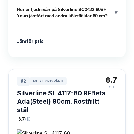
Hur är ljudnivån på Silverline SC3422-80SR
▾
Ydun jämfört med andra köksfläktar 80 cm?
Jämför pris
8.7
#
2
MEST PRISVÄRD
/10
Silverline SL 4117-80 RFBeta
Ada(Steel) 80cm, Rostfritt
stål
·
8.7
/10