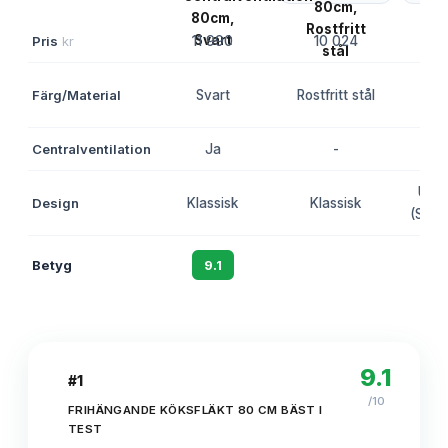
Pris
kr
11 990
10 024
3
Färg/Material
Svart
Rostfritt stål
Centralventilation
Ja
-
Unik
Design
Klassisk
Klassisk
(Seas
Betyg
9.1
8.7
9.1
#
1
/10
FRIHÄNGANDE KÖKSFLÄKT 80 CM BÄST I
TEST