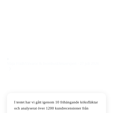
Den bästa frihängande köksfläkten 80 cm 2026 är
Silverline SC3422-80SR Ydun Centralventilation
80cm, Svart. Den imponerar med låg ljudnivå, stark
kapacitet och smidig installation till ett pris på 11 990
kr.
Observera att vi kan få provision via återförsäljarlänkar. Inga
varumärken betalar för våra omdömen.
Maja Fridh
Vitvaror & Inomhusklimatexpert
·
27 juli 2026
I testet har vi gått igenom 10 frihängande köksfläktar
och analyserat över 1200 kundrecensioner från