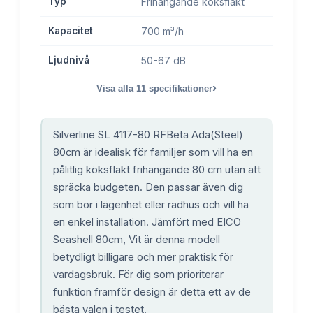
Typ
Frihängande köksfläkt
Kapacitet
700 m³/h
Ljudnivå
50-67 dB
›
Visa alla
11
specifikationer
Silverline SL 4117-80 RFBeta Ada(Steel)
80cm är idealisk för familjer som vill ha en
pålitlig köksfläkt frihängande 80 cm utan att
spräcka budgeten. Den passar även dig
som bor i lägenhet eller radhus och vill ha
en enkel installation. Jämfört med EICO
Seashell 80cm, Vit är denna modell
betydligt billigare och mer praktisk för
vardagsbruk. För dig som prioriterar
funktion framför design är detta ett av de
bästa valen i testet.