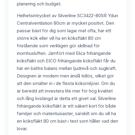
planering och budget.
Helhetsintrycket av Silverline SC3422-80SR Ydun
Centralventilation 80cm är mycket positivt. Den
passar bäst för dig som lagar mat ofta, har ett
större kök eller vill ha en köksfläkt 80 cm
fristående som verkligen gör skillnad för
inomhusluften. Jämfört med Elica frihängande
köksfläkt och EICO frihängande köksfläkt får du
här en bättre balans mellan ljudnivå och sugkraft.
Designen är modern men ändå tidlös, vilket gör
att den smälter in i de flesta köksmiljöer. Om du
är beredd att investera lite mer för hög kvalitet
och lång livslängd är detta ett givet val. Silverline
frihängande köksfläkt är ett säkert kort för både
familjer och matentusiaster, särskilt om du vill ha
en köksfläkt 80 cm bäst i test som håller vad den
lovar.