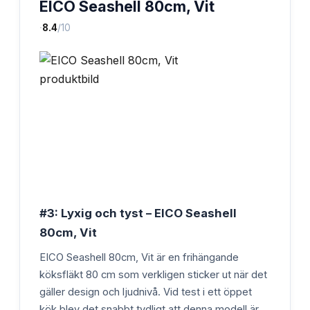
EICO Seashell 80cm, Vit
·
8.4
/10
#3: Lyxig och tyst – EICO Seashell
80cm, Vit
EICO Seashell 80cm, Vit är en frihängande
köksfläkt 80 cm som verkligen sticker ut när det
gäller design och ljudnivå. Vid test i ett öppet
kök blev det snabbt tydligt att denna modell är