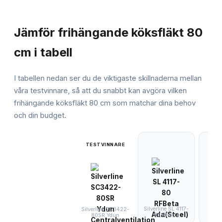
JÄMFÖRELSE
Jämför
frihängande köksfläkt 80
cm
i tabell
I tabellen nedan ser du de viktigaste skillnaderna mellan
våra testvinnare, så att du snabbt kan avgöra vilken
frihängande köksfläkt 80 cm
som matchar dina behov
och din budget.
TESTVINNARE
Silverline SL 4117-
EICO
Silverline SC3422-
80 RFBeta
80
80SR Ydun