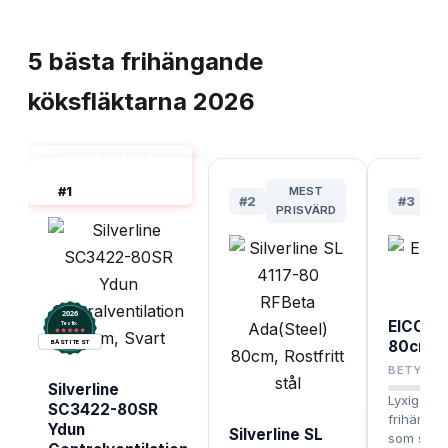
TOPPLISTA
5
bästa
frihängande
köksfläktarna
2026
FRIHÄNGANDE
KÖKSFLÄKT 80 CM
#
1
MEST
BÄST I TEST
#
2
#
3
PRISVÄRD
P
2026
EICO Se
.
Testix
80cm, V
BÄST I TEST
BETYG
Silverline
Lyxig oc
SC3422-80SR
frihängan
Ydun
Silverline SL
som sticke