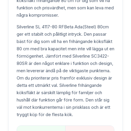
köksfläkt frihängande 80 cm för dig som vill ha
funktion och prisvärdhet, men som kan leva med
några kompromisser.
Silverline SL 4117-80 RFBeta Ada(Steel) 80cm
ger ett stabilt och pålitligt intryck. Den passar
bäst för dig som vill ha en frihängande köksfläkt
80 cm med bra kapacitet men inte vill lägga ut en
förmögenhet. Jämfört med Silverline SC3422-
80SR är den något enklare i funktion och design,
men levererar ändå på de viktigaste punkterna.
Om du prioriterar pris framför exklusiv design är
detta ett utmärkt val. Silverline frihängande
köksfläkt är särskilt lämplig för familjer och
hushåll där funktion går före form. Den står sig
väl mot konkurrenterna i sin prisklass och är ett
tryggt köp för de flesta kök.