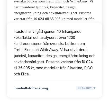
svenska butiker som Tretti, Elon och WhiteAway. Vi
har utvärderat ljudnivå, kapacitet, design,
energiförbrukning och användarvänlighet. Priserna
varierar från 10 024 till 35 995 kr, med modeller från
Silverline, EICO och Elica.
I testet har vi gått igenom 10 frihängande
köksfläktar och analyserat över 1200
▾
Innehållsförteckning
10
avsnitt
kundrecensioner från svenska butiker som
Tretti, Elon och WhiteAway. Vi har utvärderat
ljudnivå, kapacitet, design, energiförbrukning och
användarvänlighet. Priserna varierar från 10 024
till 35 995 kr, med modeller från Silverline, EICO
och Elica.
▾
Innehållsförteckning
10
avsnitt