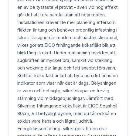
en av de tystaste vi provat – även vid hög effekt
går det att föra samtal utan att höja rösten.
Installationen kräver lite mer planering eftersom
fläkten är tung och behöver ordentlig infästning i
taket. Designen är modern och nästan skulptural,
vilket gör att EICO frihängande köksfläkt blir ett
blickfång i köket. Under matlagning märktes att
sugkraften är mycket bra, särskilt vid stekning
och wokning där ånga och fett snabbt försvann.
Kolfilter köksfläkt är lätt att byta och det finns en
indikator som visar när det är dags. Belysningen
är varm och behaglig, vilket skapar en trevlig
stämning vid middagsbjudningar. Jämfört med
Silverline frihängande köksfläkt är EICO Seashell
80cm, Vit betydligt dyrare, men du får också en
exklusivare känsla och lägre ljudnivå.
Energiklassen är hög, vilket gör att den drar