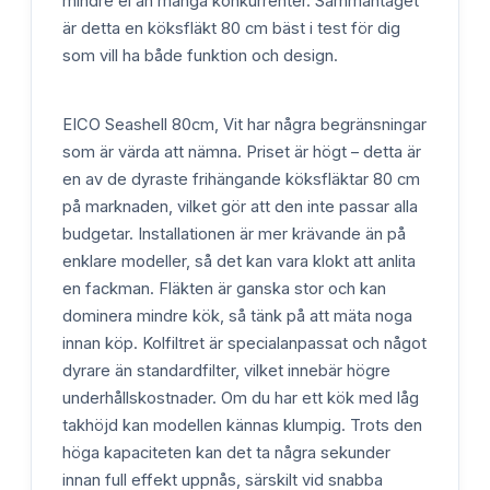
mindre el än många konkurrenter. Sammantaget
är detta en köksfläkt 80 cm bäst i test för dig
som vill ha både funktion och design.
EICO Seashell 80cm, Vit har några begränsningar
som är värda att nämna. Priset är högt – detta är
en av de dyraste frihängande köksfläktar 80 cm
på marknaden, vilket gör att den inte passar alla
budgetar. Installationen är mer krävande än på
enklare modeller, så det kan vara klokt att anlita
en fackman. Fläkten är ganska stor och kan
dominera mindre kök, så tänk på att mäta noga
innan köp. Kolfiltret är specialanpassat och något
dyrare än standardfilter, vilket innebär högre
underhållskostnader. Om du har ett kök med låg
takhöjd kan modellen kännas klumpig. Trots den
höga kapaciteten kan det ta några sekunder
innan full effekt uppnås, särskilt vid snabba