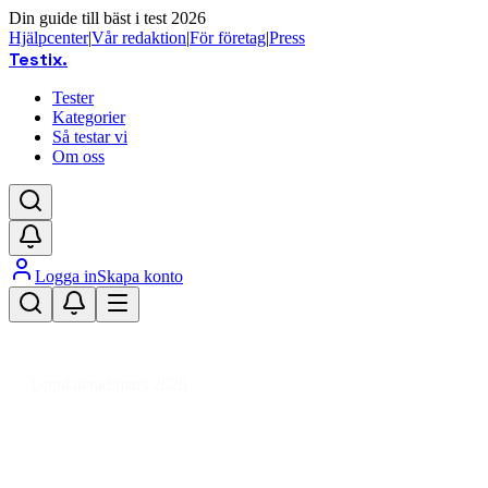
Din guide till bäst i test 2026
Hjälpcenter
|
Vår redaktion
|
För företag
|
Press
Testix
.
Tester
Kategorier
Så testar vi
Om oss
Logga in
Skapa konto
Hem
/
Hemmet
/
Vitvaror
/
Köksfläktar
/
80cm
/
Frihängande köksfläkt 80 cm
Uppdaterad mars 2026
Bästa frihängande köksfläkt 80 cm
2026 – tyst och effektiv ventilation