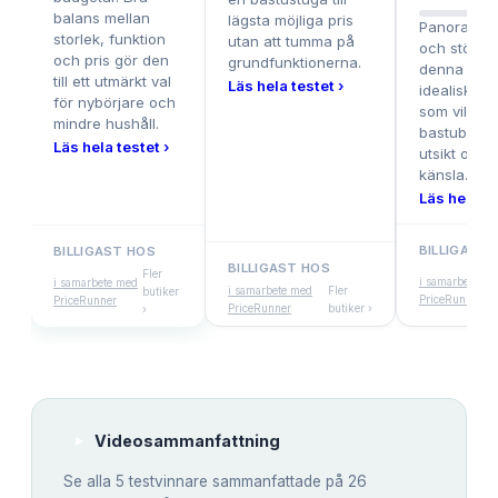
balans mellan
lägsta möjliga pris
Panoramaf
storlek, funktion
utan att tumma på
och större 
och pris gör den
grundfunktionerna.
denna mode
till ett utmärkt val
Läs hela testet ›
idealisk för
för nybörjare och
som vill ko
mindre hushåll.
bastubad 
Läs hela testet ›
utsikt och 
känsla.
Läs hela te
BILLIGAST 
BILLIGAST HOS
BILLIGAST HOS
Fler
i samarbete me
i samarbete med
i samarbete med
Fler
butiker
PriceRunner
PriceRunner
PriceRunner
butiker ›
›
Videosammanfattning
Se alla
5
testvinnare sammanfattade på 26