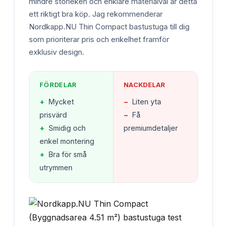
mindre storleken och enklare materialval är detta
ett riktigt bra köp. Jag rekommenderar
Nordkapp.NU Thin Compact bastustuga till dig
som prioriterar pris och enkelhet framför
exklusiv design.
FÖRDELAR
NACKDELAR
+
Mycket
−
Liten yta
prisvärd
−
Få
+
Smidig och
premiumdetaljer
enkel montering
+
Bra för små
utrymmen