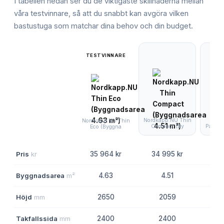
I tabellen nedan ser du de viktigaste skillnaderna mellan
våra testvinnare, så att du snabbt kan avgöra vilken
bastustuga
som matchar dina behov och din budget.
TESTVINNARE
Nordkapp.NU Thin
Nor
Nordkapp.NU Thin
Compact (By
Panora
Eco (Byggna
Pris
kr
35 964 kr
34 995 kr
119
Byggnadsarea
m²
4.63
4.51
Höjd
mm
2650
2059
Takfallssida
mm
2400
2400