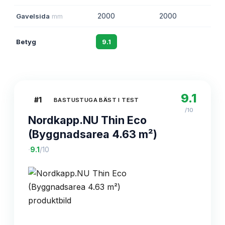
Gavelsida
mm
2000
2000
Betyg
9.1
8.7
9.1
#
1
BASTUSTUGA BÄST I TEST
/10
Nordkapp.NU Thin Eco
(Byggnadsarea 4.63 m²)
·
9.1
/10