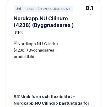
8.1
#
4
BÄST FÖR UNIKA LÖSNINGAR
/10
Nordkapp.NU Cilindro
(4238) (Byggnadsarea )
·
8.1
/10
#4: Unik form och flexibilitet –
Nordkapp.NU Cilindro bastustuga för