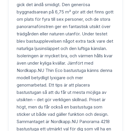
gick det ändå smidigt. Den generösa
byggnadsarean på 6,75 m² gör att det finns gott
om plats för fyra till sex personer, och de stora
panoramafönstren ger en fantastisk utsikt över
trädgården eller naturen utanför. Under testet
blev bastuupplevelsen något extra tack vare det
naturliga ljusinsläppet och den luftiga känslan.
Isoleringen är mycket bra, och värmen hålls kvar
även under kyliga kvällar. Jämfört med
Nordkapp.NU Thin Eco bastustuga känns denna
modell betydligt lyxigare och mer
genomarbetad. Ett tips är att placera
bastustugan så att du får ut mesta möjliga av
utsikten – det gör verkligen skillnad. Priset är
högt, men du får också en bastustuga som
sticker ut både vad gäller funktion och design.
Sammantaget är Nordkapp.NU Panorama 4218
bastustuga ett utmärkt val för dig som vill ha en