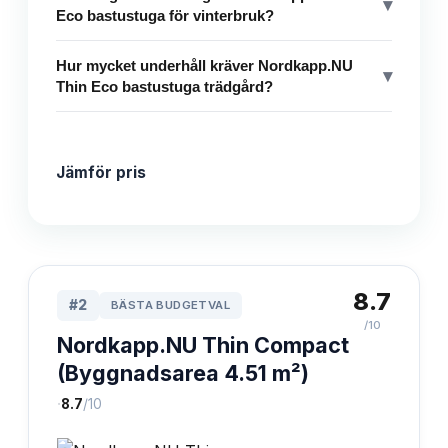
▾
Eco bastustuga för vinterbruk?
Hur mycket underhåll kräver Nordkapp.NU
▾
Thin Eco bastustuga trädgård?
Jämför pris
8.7
#
2
BÄSTA BUDGETVAL
/10
Nordkapp.NU Thin Compact
(Byggnadsarea 4.51 m²)
·
8.7
/10