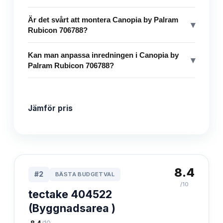
Är det svårt att montera Canopia by Palram
▾
Rubicon 706788?
Kan man anpassa inredningen i Canopia by
▾
Palram Rubicon 706788?
Jämför pris
8.4
#
2
BÄSTA BUDGETVAL
/10
tectake 404522
(Byggnadsarea )