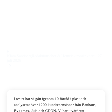
Den bästa förråden i plast 2026 är Canopia by Palram
Rubicon 706788, ett rymligt och stabilt plastförråd
med smarta detaljer som dubbeldörrar och rejäl
takhöjd till ett pris på 9784 kr.
Observera att vi kan få provision via återförsäljarlänkar. Inga
varumärken betalar för våra omdömen.
Klara Sandberg
Redaktionschef & Hemelektronikexpert
·
27
juli 2026
I testet har vi gått igenom 10 förråd i plast och
analyserat över 1200 kundrecensioner från Bauhaus,
Byggmax, Jula och CDON. Vi har utvärderat