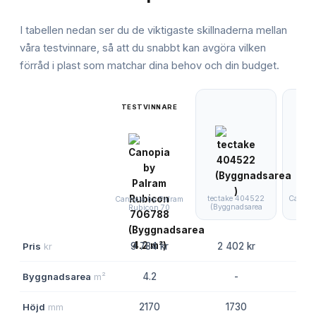
I tabellen nedan ser du de viktigaste skillnaderna mellan
våra testvinnare, så att du snabbt kan avgöra vilken
förråd i plast
som matchar dina behov och din budget.
TESTVINNARE
tectake 404522
Canopi
Canopia by Palram
(Byggnadsarea
Rub
Rubicon 70
Pris
kr
9 784 kr
2 402 kr
9 
Byggnadsarea
m²
4.2
-
Höjd
mm
2170
1730