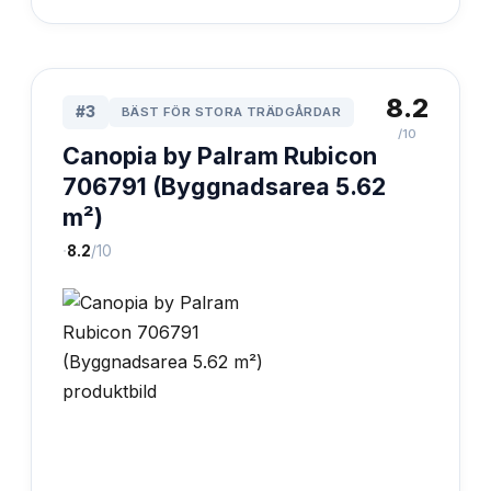
8.2
#
3
BÄST FÖR STORA TRÄDGÅRDAR
/10
Canopia by Palram Rubicon
706791 (Byggnadsarea 5.62
m²)
·
8.2
/10