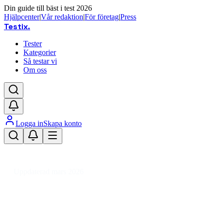
Din guide till bäst i test 2026
Hjälpcenter
|
Vår redaktion
|
För företag
|
Press
Testix
.
Tester
Kategorier
Så testar vi
Om oss
Logga in
Skapa konto
Hem
/
DIY
/
Uterum, Uthus & Förråd
/
Uthus
/
Förråd & Bodar
/
Förråd i plast
Uppdaterad mars 2026
Förråd i plast bäst i test 2026 –
jämför trädgårdsförvaring