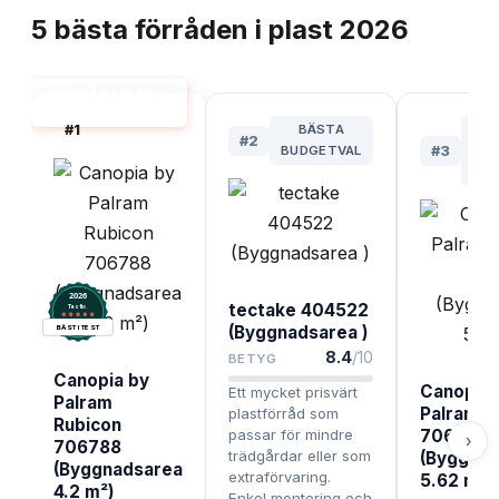
5
bästa
förråden i plast
2026
FÖRRÅD I PLAST
BÄST I TEST
#
1
BÄSTA
B
#
2
BUDGETVAL
#
3
TR
2026
tectake 404522
.
Testix
(Byggnadsarea )
BÄST I TEST
8.4
/10
BETYG
Canopia by
Canopia 
Ett mycket prisvärt
Palram
Palram R
plastförråd som
Rubicon
passar för mindre
706791
›
706788
trädgårdar eller som
(Byggna
(Byggnadsarea
extraförvaring.
5.62 m²)
4.2 m²)
Enkel montering och