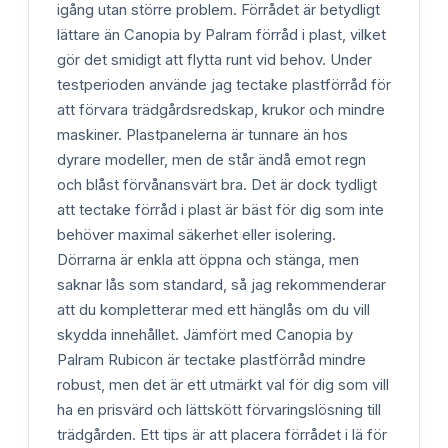
igång utan större problem. Förrådet är betydligt
lättare än Canopia by Palram förråd i plast, vilket
gör det smidigt att flytta runt vid behov. Under
testperioden använde jag tectake plastförråd för
att förvara trädgårdsredskap, krukor och mindre
maskiner. Plastpanelerna är tunnare än hos
dyrare modeller, men de står ändå emot regn
och blåst förvånansvärt bra. Det är dock tydligt
att tectake förråd i plast är bäst för dig som inte
behöver maximal säkerhet eller isolering.
Dörrarna är enkla att öppna och stänga, men
saknar lås som standard, så jag rekommenderar
att du kompletterar med ett hänglås om du vill
skydda innehållet. Jämfört med Canopia by
Palram Rubicon är tectake plastförråd mindre
robust, men det är ett utmärkt val för dig som vill
ha en prisvärd och lättskött förvaringslösning till
trädgården. Ett tips är att placera förrådet i lä för