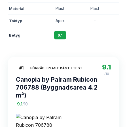
Material
Plast
Plast
Taktyp
Apex
-
Betyg
9.1
8.4
9.1
#
1
FÖRRÅD I PLAST BÄST I TEST
/10
Canopia by Palram Rubicon
706788 (Byggnadsarea 4.2
m²)
·
9.1
/10