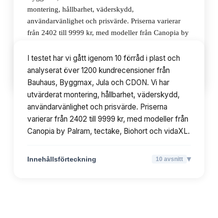
montering, hållbarhet, väderskydd,
användarvänlighet och prisvärde. Priserna varierar
från 2402 till 9999 kr, med modeller från Canopia by
Palram, tectake, Biohort och vidaXL.
I testet har vi gått igenom 10 förråd i plast och
analyserat över 1200 kundrecensioner från
▾
Innehållsförteckning
10
avsnitt
Bauhaus, Byggmax, Jula och CDON. Vi har
utvärderat montering, hållbarhet, väderskydd,
användarvänlighet och prisvärde. Priserna
varierar från 2402 till 9999 kr, med modeller från
Canopia by Palram, tectake, Biohort och vidaXL.
▾
Innehållsförteckning
10
avsnitt
TOPPLISTA