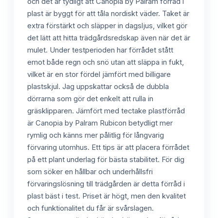
och det är tydligt att Canopia by Palram förråd i
plast är byggt för att tåla nordiskt väder. Taket är
extra förstärkt och släpper in dagsljus, vilket gör
det lätt att hitta trädgårdsredskap även när det är
mulet. Under testperioden har förrådet stått
emot både regn och snö utan att släppa in fukt,
vilket är en stor fördel jämfört med billigare
plastskjul. Jag uppskattar också de dubbla
dörrarna som gör det enkelt att rulla in
gräsklipparen. Jämfört med tectake plastförråd
är Canopia by Palram Rubicon betydligt mer
rymlig och känns mer pålitlig för långvarig
förvaring utomhus. Ett tips är att placera förrådet
på ett plant underlag för bästa stabilitet. För dig
som söker en hållbar och underhållsfri
förvaringslösning till trädgården är detta förråd i
plast bäst i test. Priset är högt, men den kvalitet
och funktionalitet du får är svårslagen.