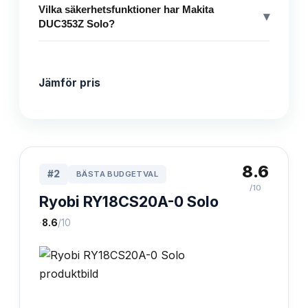
Vilka säkerhetsfunktioner har Makita
▾
DUC353Z Solo?
Jämför pris
8.6
#
2
BÄSTA BUDGETVAL
/10
Ryobi RY18CS20A-0 Solo
·
8.6
/10