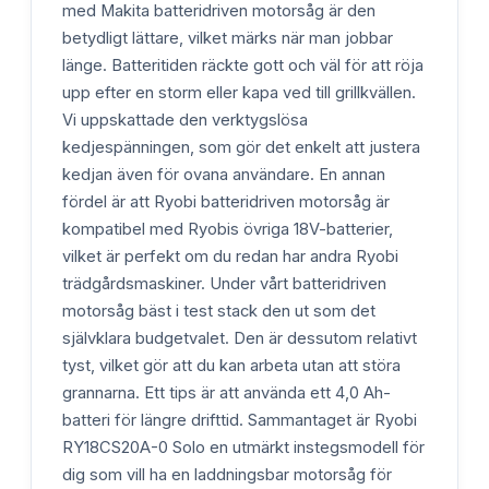
med Makita batteridriven motorsåg är den
betydligt lättare, vilket märks när man jobbar
länge. Batteritiden räckte gott och väl för att röja
upp efter en storm eller kapa ved till grillkvällen.
Vi uppskattade den verktygslösa
kedjespänningen, som gör det enkelt att justera
kedjan även för ovana användare. En annan
fördel är att Ryobi batteridriven motorsåg är
kompatibel med Ryobis övriga 18V-batterier,
vilket är perfekt om du redan har andra Ryobi
trädgårdsmaskiner. Under vårt batteridriven
motorsåg bäst i test stack den ut som det
självklara budgetvalet. Den är dessutom relativt
tyst, vilket gör att du kan arbeta utan att störa
grannarna. Ett tips är att använda ett 4,0 Ah-
batteri för längre drifttid. Sammantaget är Ryobi
RY18CS20A-0 Solo en utmärkt instegsmodell för
dig som vill ha en laddningsbar motorsåg för