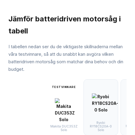
JÄMFÖRELSE
Jämför
batteridriven motorsåg
i
tabell
I tabellen nedan ser du de viktigaste skillnaderna mellan
våra testvinnare, så att du snabbt kan avgöra vilken
batteridriven motorsåg
som matchar dina behov och din
budget.
TESTVINNARE
Ryobi
Husqv
RY18CS20A-0
Makita DUC353Z
(1
Solo
Solo