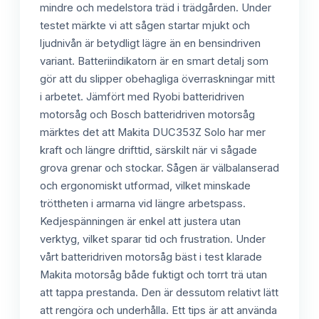
mindre och medelstora träd i trädgården. Under
testet märkte vi att sågen startar mjukt och
ljudnivån är betydligt lägre än en bensindriven
variant. Batteriindikatorn är en smart detalj som
gör att du slipper obehagliga överraskningar mitt
i arbetet. Jämfört med Ryobi batteridriven
motorsåg och Bosch batteridriven motorsåg
märktes det att Makita DUC353Z Solo har mer
kraft och längre drifttid, särskilt när vi sågade
grova grenar och stockar. Sågen är välbalanserad
och ergonomiskt utformad, vilket minskade
tröttheten i armarna vid längre arbetspass.
Kedjespänningen är enkel att justera utan
verktyg, vilket sparar tid och frustration. Under
vårt batteridriven motorsåg bäst i test klarade
Makita motorsåg både fuktigt och torrt trä utan
att tappa prestanda. Den är dessutom relativt lätt
att rengöra och underhålla. Ett tips är att använda