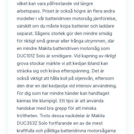
vilket kan vara påfrestande vid längre
arbetspass. Priset är också högre än flera andra
modeller i vår batteridriven motorsåg jämförelse,
särskilt om du måste köpa batterier och laddare
separat. Sågens storlek gör den mindre smidig
för riktigt små grenar eller trånga utrymmen, där
en mindre Makita batteridriven motorsåg som
DUC101Z Solo är smidigare. Vid kapning av riktigt
grova stockar märkte vi att kedjan ibland kan
sträcka sig och kräva efterspänning. Det är
också viktigt att hålla koll på oljenivån, eftersom
den drar en del kedjeolja vid intensiv användning.
För dig som har mindre händer kan handtaget
kännas lite klumpigt. Ett tips är att använda
handskar med bra grepp för att minska
tröttheten. Trots dessa nackdelar är Makita
DUC353Z Solo fortfarande en av de mest
kraftfulla och pålitliga batteridrivna motorsågarna