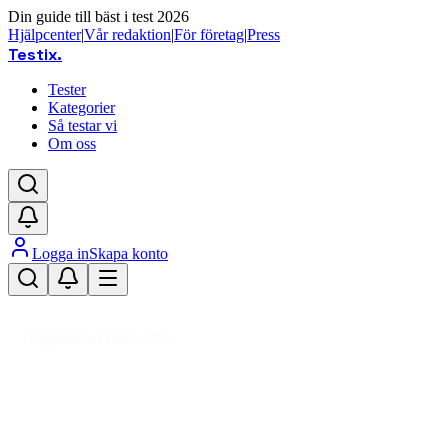
Din guide till bäst i test 2026
Hjälpcenter
|
Vår redaktion
|
För företag
|
Press
Testix
.
Tester
Kategorier
Så testar vi
Om oss
Logga in
Skapa konto
Hem
/
Trädgård
/
Trädgårdsmaskiner
/
Motorsågar
/
Batteridriven motorsåg
Uppdaterad mars 2026
Batteridriven motorsåg test 2026 –
styrka, räckvidd och pris