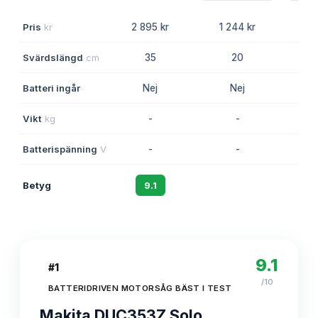
Pris
kr
2 895 kr
1 244 kr
4 
Svärdslängd
cm
35
20
Batteri ingår
Nej
Nej
Vikt
kg
-
-
Batterispänning
V
-
-
Betyg
9.1
8.6
9.1
#
1
/10
BATTERIDRIVEN MOTORSÅG BÄST I TEST
Makita DUC353Z Solo