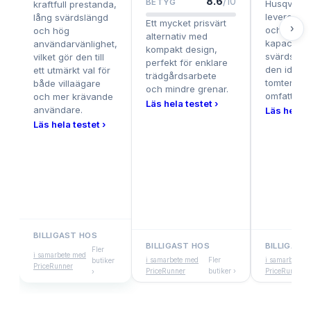
8.6
/10
BETYG
Husqvarna
kraftfull prestanda,
levereras 
lång svärdslängd
Ett mycket prisvärt
›
och erbju
och hög
alternativ med
kapacitet 
användarvänlighet,
kompakt design,
svärdsläng
vilket gör den till
perfekt för enklare
den idealis
ett utmärkt val för
trädgårdsarbete
tomter oc
både villaägare
och mindre grenar.
omfattand
och mer krävande
Läs hela testet ›
användare.
Läs hela t
Läs hela testet ›
BILLIGAST HOS
BILLIGAST HOS
BILLIGAST
Fler
i samarbete med
i samarbete med
Fler
i samarbete m
butiker
PriceRunner
PriceRunner
butiker ›
PriceRunner
›