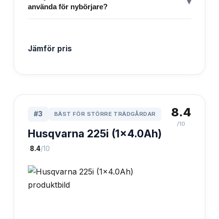
▾
använda för nybörjare?
Jämför pris
8.4
#
3
BÄST FÖR STÖRRE TRÄDGÅRDAR
/10
Husqvarna 225i (1x4.0Ah)
·
8.4
/10