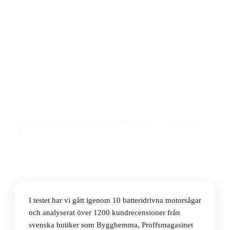
Den bästa batteridrivna motorsågen 2026 är Makita
DUC353Z Solo. Den här Makita batteridrivna
motorsågen kombinerar kraftfull prestanda, lång
svärdlängd och tydlig batteriindikator till ett pris på
2895 kr.
Observera att vi kan få provision via återförsäljarlänkar. Inga
varumärken betalar för våra omdömen.
Nils Arvidsson
Verktyg & Trädgårdsexpert
·
27 juli 2026
I testet har vi gått igenom 10 batteridrivna motorsågar
och analyserat över 1200 kundrecensioner från
svenska butiker som Bygghemma, Proffsmagasinet