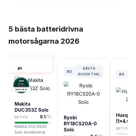
TOPPLISTA
5
bästa
batteridrivna
motorsågarna
2026
BATTERIDRIVEN
MOTORSÅG BÄST I
#
1
BÄSTA
B
TEST
#
2
BUDGETVAL
#
3
TR
2026
.
Testix
BÄST I TEST
Makita
DUC353Z Solo
Husqvar
9.1
/10
Ryobi
BETYG
(1x4.0Ah
RY18CS20A-0
Makita DUC353Z
BETYG
Solo
Solo kombinerar