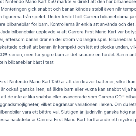
rst Nintendo Mario Kart 1:50 märkte vi direkt att den här bilbanebil
 Monteringen gick snabbt och banan kändes stabil även när tempot 
igurerna från spelet. Under testet höll Carrera bilbanebilarna jämn 
gare bilbanebilar för barn. Kontrollerna är enkla att använda och d
ada bilbanebilar upplevde vi att Carrera First Mario Kart var betydl
r, eftersom banan drar en del ström vid längre spel. Bilbanebilar M
kattade också att banan är kompakt och lätt att plocka undan, vil
!!-serien, men för yngre barn är det snarare en fördel. Sammantage
eln bilbanebilar bäst i test.
rst Nintendo Mario Kart 1:50 är att den kräver batterier, vilket ka
r också ganska liten, så äldre barn eller vuxna kan snabbt vilja 
 att de inte är lika snabba eller avancerade som Carrera GO!!! bilbane
ggnadsmöjligheter, vilket begränsar variationen i leken. Om du letar 
banebilar vara ett bättre val. Slutligen är ljudnivån ganska hög nä
dessa nackdelar är Carrera First Mario Kart fortfarande ett mycket p