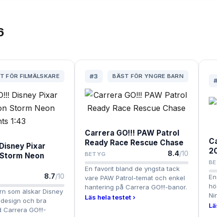
6
T FÖR FILMÄLSKARE
#
3
BÄST FÖR YNGRE BARN
Carrera GO!!! PAW Patrol
Ca
Ready Race Rescue Chase
Disney Pixar
2
8.4
/10
BETYG
 Storm Neon
B
En favorit bland de yngsta tack
8.7
/10
En
vare PAW Patrol-temat och enkel
hö
hantering på Carrera GO!!!-banor.
arn som älskar Disney
Ni
Läs hela testet ›
design och bra
Lä
d Carrera GO!!!-