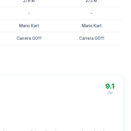
279 kr
273 kr
-
-
Mario Kart
Mario Kart
Carrera GO!!!
Carrera GO!!!
8.2
8.0
9.1
/10