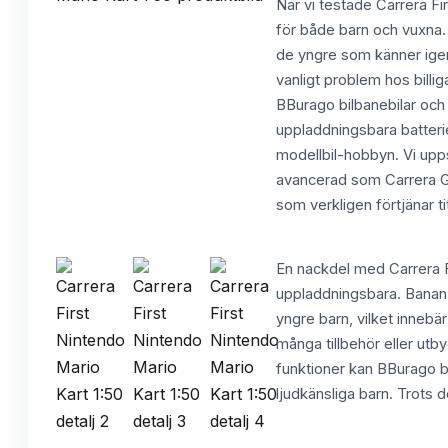
När vi testade Carrera Fi
för både barn och vuxna.
de yngre som känner igen f
vanligt problem hos billi
BBurago bilbanebilar och J
uppladdningsbara batterie
modellbil-hobbyn. Vi upps
avancerad som Carrera GO!
som verkligen förtjänar tit
En nackdel med Carrera Fi
uppladdningsbara. Banan ä
yngre barn, vilket innebär
många tillbehör eller utby
funktioner kan BBurago bil
ljudkänsliga barn. Trots 