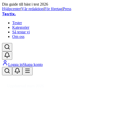
Din guide till bäst i test 2026
Hjälpcenter
|
Vår redaktion
|
För företag
|
Press
Testix
.
Tester
Kategorier
Så testar vi
Om oss
Logga in
Skapa konto
Hem
/
Leksaker
/
Modeller & Byggsatser
/
Bilbanebilar
Uppdaterad mars 2026
Bilbanebilar bäst i test 2026 – vå
Den bästa bilbanebilen 2026 är Carrera First Nintendo Mar