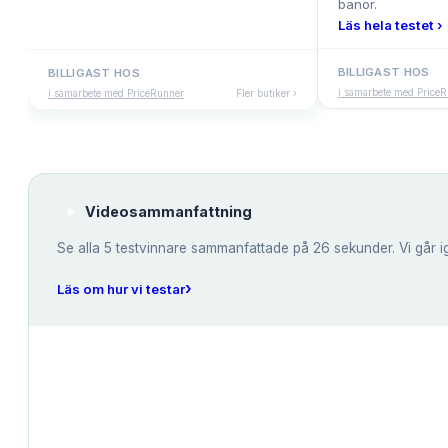
banor.
Läs hela testet ›
BILLIGAST HOS
BILLIGAST HOS
i samarbete med Price
i samarbete med PriceRunner
Fler butiker ›
Videosammanfattning
Se alla
5
testvinnare sammanfattade på 26 sekunder. Vi går i
›
Läs om hur vi testar