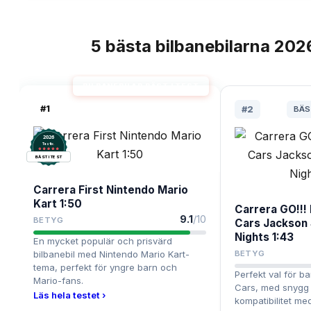
5
bästa
bilbanebilarna
202
TOPPLISTA
BILBANEBILAR BÄST I TEST
#
1
#
2
BÄS
2026
.
Testix
BÄST I TEST
Carrera First Nintendo Mario
Kart 1:50
Carrera GO!!! 
9.1
/10
BETYG
Cars Jackson
Nights 1:43
En mycket populär och prisvärd
bilbanebil med Nintendo Mario Kart-
BETYG
tema, perfekt för yngre barn och
Perfekt val för b
Mario-fans.
Cars, med snygg 
Läs hela testet ›
kompatibilitet me