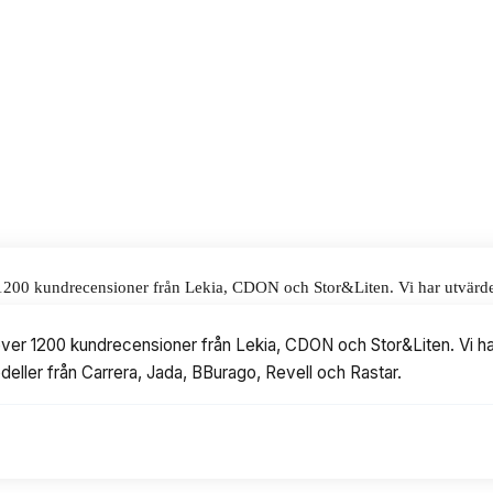
is på 139 kr.
alar för våra omdömen.
r 1200 kundrecensioner från Lekia, CDON och Stor&Liten. Vi har utvärder
ra, Jada, BBurago, Revell och Rastar.
t över 1200 kundrecensioner från Lekia, CDON och Stor&Liten. Vi har
odeller från Carrera, Jada, BBurago, Revell och Rastar.