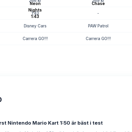
266 kr
269 kr
1:43
-
Disney Cars
PAW Patrol
Carrera GO!!!
Carrera GO!!!
8.7
8.4
0
rst Nintendo Mario Kart 1:50 är bäst i test