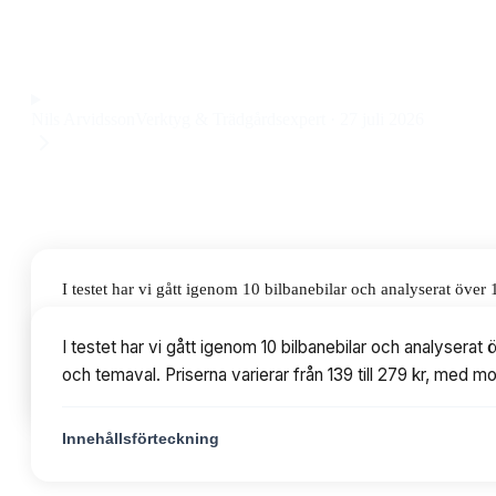
design med stabil prestanda och enkel användning till ett pr
Observera att vi kan få provision via återförsäljarlänkar. Inga varumärken bet
Nils Arvidsson
Verktyg & Trädgårdsexpert
·
27 juli 2026
I testet har vi gått igenom 10 bilbanebilar och analyserat öve
Priserna varierar från 139 till 279 kr, med modeller från Carre
I testet har vi gått igenom 10 bilbanebilar och analysera
och temaval. Priserna varierar från 139 till 279 kr, med m
Innehållsförteckning
Innehållsförteckning