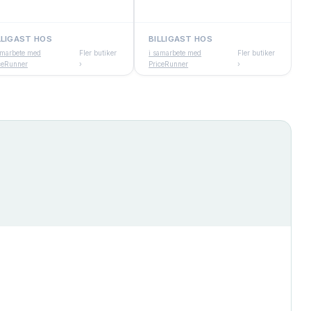
LLIGAST HOS
BILLIGAST HOS
amarbete med
Fler butiker
i samarbete med
Fler butiker
ceRunner
›
PriceRunner
›