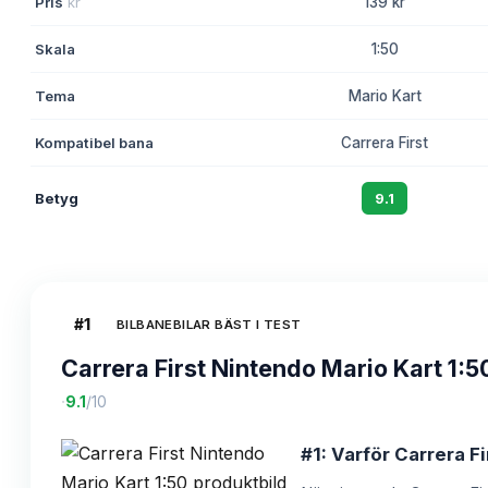
Pris
kr
139 kr
Skala
1:50
Tema
Mario Kart
Kompatibel bana
Carrera First
Betyg
9.1
#
1
BILBANEBILAR BÄST I TEST
Carrera First Nintendo Mario Kart 1:5
·
9.1
/10
#1: Varför Carrera Fi