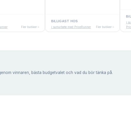
BI
BILLIGAST HOS
i s
Runner
Fler butiker ›
i samarbete med PriceRunner
Fler butiker ›
Pri
genom vinnaren, bästa budgetvalet och vad du bör tänka på.