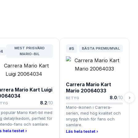
MEST PRISVÄRD
#
5
BÄSTA PREMIUMVAL
#
4
MARIO-BIL
Carrera Mario Kart
rrera Mario Kart Luigi
Mario 20064033
0064034
›
8.0
/10
BETYG
8.2
/10
ETYG
Mario-ikonen i Carrera-
 populär Mario Kart-bil med
serien, med hög kvalitet och
g detaljrikedom, perfekt för
snygg finish för fans och
ntendo-fans och samlare.
samlare.
s hela testet ›
Läs hela testet ›