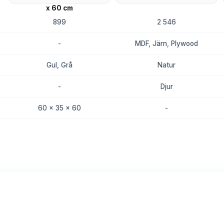
899
2 546
-
MDF, Järn, Plywood
Gul, Grå
Natur
-
Djur
60 x 35 x 60
-
8.7
8.5