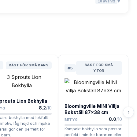
▾
10
avsnitt
BÄST FÖR SMÅ
4
BÄST FÖR SMÅ BARN
#
5
YTOR
prouts Lion Bokhylla
Bloomingville MINI Villja
8.2
/10
YG
›
Bokställ 87x38 cm
värd bokhylla med lekfullt
8.0
/10
BETYG
nmotiv, låg höjd och mjuka
Kompakt bokhylla som passar
rial gör den perfekt för
perfekt i mindre barnrum eller
 barn.