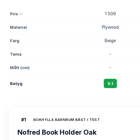
Pris
kr
1 509
Material
Plywood
Färg
Beige
Tema
-
Mått (cm)
-
Betyg
9.1
#
1
BOKHYLLA BARNRUM BÄST I TEST
Nofred Book Holder Oak