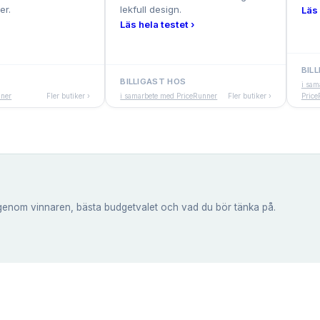
er.
lekfull design.
Läs 
Läs hela testet ›
BIL
BILLIGAST HOS
i sam
nner
Fler butiker ›
i samarbete med PriceRunner
Fler butiker ›
Price
genom vinnaren, bästa budgetvalet och vad du bör tänka på.