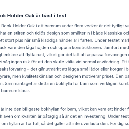
ok Holder Oak är bäst i test
d Book Holder Oak i ett barnrum under flera veckor är det tydligt va
har en stilren och tidlös design som smälter in i både klassiska
är ett stort plus när små kladdiga händer är i farten. Under testet mär
ack vare den låga höjden och öppna konstruktionen. Jämfört med
t enklare att flytta runt, vilket gör det lätt att anpassa förvarin
 vi såg ingen risk för att den skulle välta vid normal användning. E
ksförvaring – det går utmärkt att lägga små lådor eller korgar i 
yrare, men kvalitetskänslan och designen motiverar priset. Den pa
um. Sammantaget är detta en bokhylla för barn som verkligen kombi
 barnrum klarar.
 inte den billigaste bokhyllan för barn, vilket kan vara ett hinder 
h även om kvalitén är påtaglig så är det en investering. Under tes
 om hyllan är för full, så det gäller att inte överlasta den. För dig 