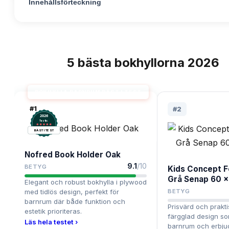
Innehållsförteckning
5
bästa
bokhyllorna
2026
TOPPLISTA
BOKHYLLA BARNRUM BÄST I TEST
#
1
#
2
2026
.
Testix
BÄST I TEST
Nofred Book Holder Oak
9.1
/10
BETYG
Kids Concept F
Grå Senap 60 x
Elegant och robust bokhylla i plywood
med tidlös design, perfekt för
BETYG
barnrum där både funktion och
Prisvärd och prakt
estetik prioriteras.
färgglad design so
Läs hela testet ›
barnrum och erbju