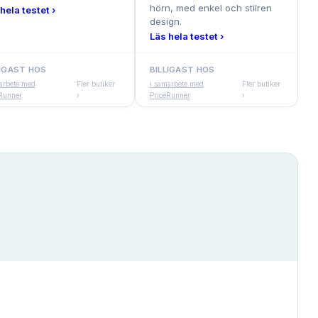
hörn, med enkel och stilren
hela testet ›
design.
Läs hela testet ›
LIGAST HOS
BILLIGAST HOS
arbete med
Fler butiker
i samarbete med
Fler butiker
Runner
›
PriceRunner
›