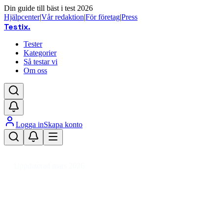
Din guide till bäst i test 2026
Hjälpcenter
|
Vår redaktion
|
För företag
|
Press
Testix
.
Tester
Kategorier
Så testar vi
Om oss
Logga in
Skapa konto
Hem
/
Barn
/
Barnrum
/
Förvaring Barnrum
/
Bokhylla barnrum
Uppdaterad mars 2026
Bokhylla barnrum bäst i test 202
Den bästa bokhyllan för barnrum 2026 är Nofred Book Hold