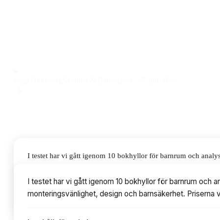
bokhylla i plywood som passar både små och större barnrum
känns både stabil och lättplacerad, vilket gör den till ett sm
funktion och design.
Observera att vi kan få provision via återförsäljarlänkar. Inga varumärken bet
Saga Holmberg
Skönhet & Barnexpert
·
27 juli 2026
I testet har vi gått igenom 10 bokhyllor för barnrum och analy
design och barnsäkerhet. Priserna varierar från 585 till 2 546
I testet har vi gått igenom 10 bokhyllor för barnrum och 
monteringsvänlighet, design och barnsäkerhet. Priserna va
Innehållsförteckning