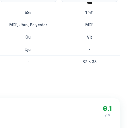
585
1 161
MDF, Järn, Polyester
MDF
Gul
Vit
Djur
-
-
87 x 38
8.2
8.0
9.1
/10