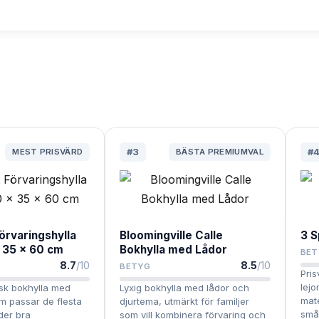
MEST PRISVÄRD
#
3
BÄSTA PREMIUMVAL
#
örvaringshylla
Bloomingville Calle
3 S
 35 x 60 cm
Bokhylla med Lådor
BET
8.7
/10
8.5
/10
BETYG
Pris
lejo
isk bokhylla med
Lyxig bokhylla med lådor och
mate
m passar de flesta
djurtema, utmärkt för familjer
små
der bra
som vill kombinera förvaring och