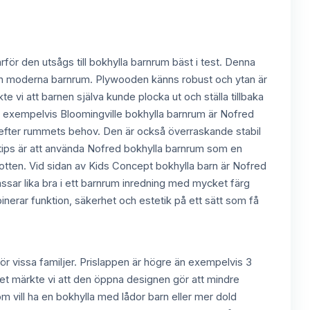
rför den utsågs till bokhylla barnrum bäst i test. Denna
 och moderna barnrum. Plywooden känns robust och ytan är
kte vi att barnen själva kunde plocka ut och ställa tillbaka
 exempelvis Bloomingville bokhylla barnrum är Nofred
gen efter rummets behov. Den är också överraskande stabil
tt tips är att använda Nofred bokhylla barnrum som en
botten. Vid sidan av Kids Concept bokhylla barn är Nofred
ssar lika bra i ett barnrum inredning med mycket färg
nerar funktion, säkerhet och estetik på ett sätt som få
för vissa familjer. Prislappen är högre än exempelvis 3
tet märkte vi att den öppna designen gör att mindre
som vill ha en bokhylla med lådor barn eller mer dold