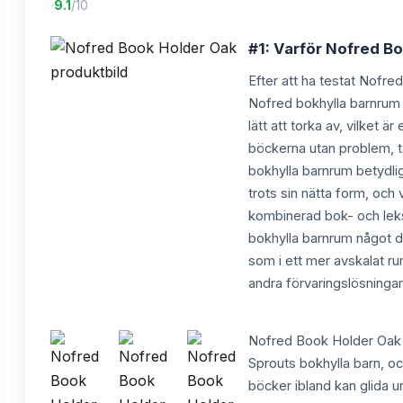
·
9.1
/10
#1: Varför Nofred Bo
Efter att ha testat Nofre
Nofred bokhylla barnrum 
lätt att torka av, vilket 
böckerna utan problem, t
bokhylla barnrum betydlig
trots sin nätta form, och
kombinerad bok- och leksa
bokhylla barnrum något d
som i ett mer avskalat r
andra förvaringslösningar
Nofred Book Holder Oak är
Sprouts bokhylla barn, oc
böcker ibland kan glida ur