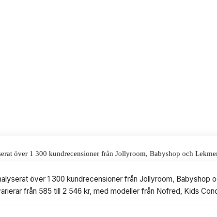
. Priset ligger på 1 509 kr och den
art val för dig som vill ha både
alar för våra omdömen.
serat över 1 300 kundrecensioner från Jollyroom, Babyshop och Lekmer. V
 kr, med modeller från Nofred, Kids Concept, Bloomingville, 3 Sprouts o
analyserat över 1 300 kundrecensioner från Jollyroom, Babyshop och
rierar från 585 till 2 546 kr, med modeller från Nofred, Kids Con