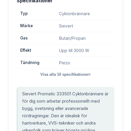
Specifikationer
Typ
Cyklonbrännare
Märke
Sievert
Gas
Butan/Propan
Effekt
Upp till 3000 W
Tändning
Piezo
›
Visa alla
10
specifikationer
Sievert Promatic 333501 Cyklonbrännare är
för dig som arbetar professionellt med
bygg, svetsning eller avancerade
rördragningar. Den är idealisk för
hantverkare, VVS-tekniker och andra
yrkesfolk som kräver högsta möjliga