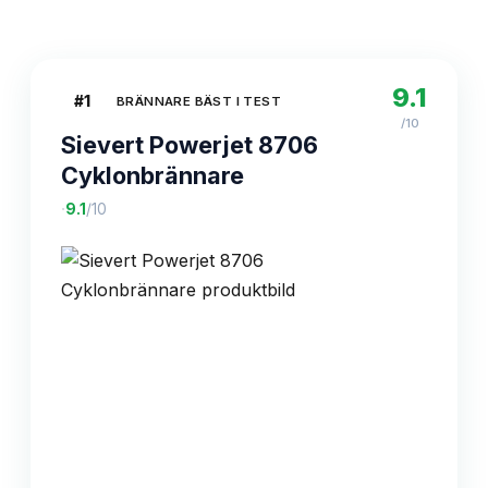
9.1
#
1
BRÄNNARE BÄST I TEST
/10
Sievert Powerjet 8706
Cyklonbrännare
·
9.1
/10