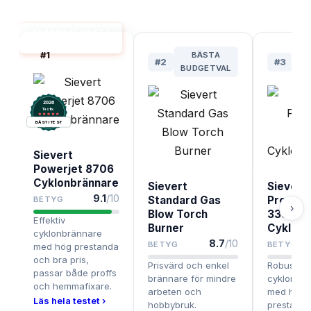
BRÄNNARE BÄST I
TEST
#
1
BÄSTA
B
#
2
#
3
BUDGETVAL
2026
.
Testix
BÄST I TEST
Sievert
Powerjet 8706
Cyklonbrännare
Sievert
Sievert
9.1
/10
Standard Gas
Promati
BETYG
›
Blow Torch
333501
Effektiv
Burner
Cyklonb
cyklonbrännare
8.7
/10
BETYG
BETYG
med hög prestanda
och bra pris,
Prisvärd och enkel
Robust
passar både proffs
brännare för mindre
cyklonbr
och hemmafixare.
arbeten och
med hög
Läs hela testet ›
hobbybruk.
prestanda