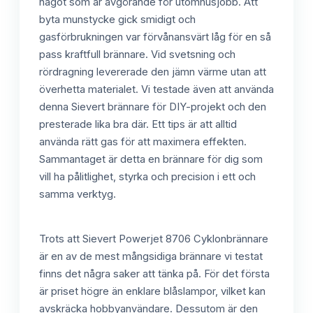
något som är avgörande för utomhusjobb. Att
byta munstycke gick smidigt och
gasförbrukningen var förvånansvärt låg för en så
pass kraftfull brännare. Vid svetsning och
rördragning levererade den jämn värme utan att
överhetta materialet. Vi testade även att använda
denna Sievert brännare för DIY-projekt och den
presterade lika bra där. Ett tips är att alltid
använda rätt gas för att maximera effekten.
Sammantaget är detta en brännare för dig som
vill ha pålitlighet, styrka och precision i ett och
samma verktyg.
Trots att Sievert Powerjet 8706 Cyklonbrännare
är en av de mest mångsidiga brännare vi testat
finns det några saker att tänka på. För det första
är priset högre än enklare blåslampor, vilket kan
avskräcka hobbyanvändare. Dessutom är den