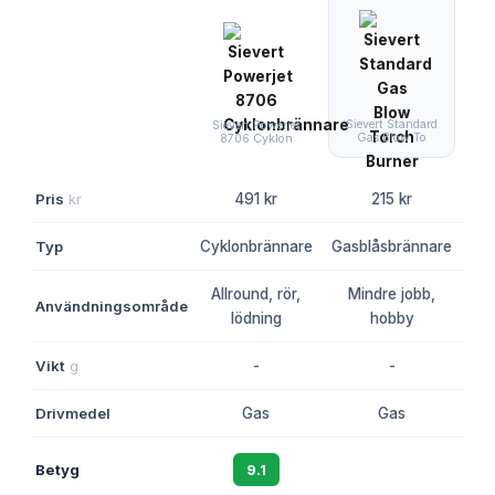
Sievert Standard
Si
Sievert Powerjet
Gas Blow To
8706 Cyklon
Pris
kr
491 kr
215 kr
Typ
Cyklonbrännare
Gasblåsbrännare
Cy
Allround, rör,
Mindre jobb,
Användningsområde
Prof
lödning
hobby
Vikt
g
-
-
Drivmedel
Gas
Gas
Betyg
9.1
8.7