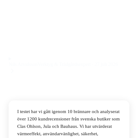
Den bästa brännaren 2026 är Sievert Powerjet 8706
Cyklonbrännare, en kraftfull och användarvänlig
cyklonbrännare för både DIY och proffs till ett pris på
491 kr.
Observera att vi kan få provision via återförsäljarlänkar. Inga
varumärken betalar för våra omdömen.
Nils Arvidsson
Verktyg & Trädgårdsexpert
·
27 juli 2026
I testet har vi gått igenom 10 brännare och analyserat
över 1200 kundrecensioner från svenska butiker som
Clas Ohlson, Jula och Bauhaus. Vi har utvärderat
värmeeffekt, användarvänlighet, säkerhet,