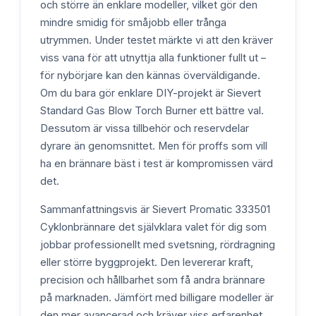
och större än enklare modeller, vilket gör den
mindre smidig för småjobb eller trånga
utrymmen. Under testet märkte vi att den kräver
viss vana för att utnyttja alla funktioner fullt ut –
för nybörjare kan den kännas överväldigande.
Om du bara gör enklare DIY-projekt är Sievert
Standard Gas Blow Torch Burner ett bättre val.
Dessutom är vissa tillbehör och reservdelar
dyrare än genomsnittet. Men för proffs som vill
ha en brännare bäst i test är kompromissen värd
det.
Sammanfattningsvis är Sievert Promatic 333501
Cyklonbrännare det självklara valet för dig som
jobbar professionellt med svetsning, rördragning
eller större byggprojekt. Den levererar kraft,
precision och hållbarhet som få andra brännare
på marknaden. Jämfört med billigare modeller är
den mer avancerad och kräver viss erfarenhet,