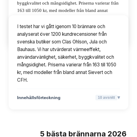
byggkvalitet och mångsidighet. Priserna varierar från
163 till 1050 kr, med modeller från bland annat
Sievert och CFH.
I testet har vi gått igenom 10 brännare och
analyserat över 1200 kundrecensioner från
▾
Innehållsförteckning
10
avsnitt
svenska butiker som Clas Ohlson, Jula och
Bauhaus. Vi har utvärderat värmeeffekt,
användarvänlighet, säkerhet, byggkvalitet och
mångsidighet. Priserna varierar från 163 till 1050
kr, med modeller från bland annat Sievert och
CFH.
▾
Innehållsförteckning
10
avsnitt
5
bästa
brännarna
2026
TOPPLISTA