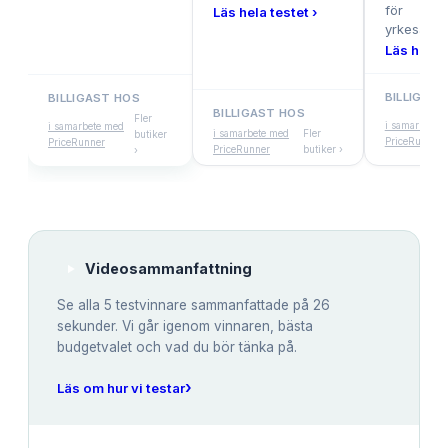
för
Läs hela testet ›
yrkesanvä
Läs hela t
BILLIGAS
BILLIGAST HOS
BILLIGAST HOS
Fler
i samarbete 
i samarbete med
i samarbete med
Fler
butiker
PriceRunner
PriceRunner
PriceRunner
butiker ›
›
Videosammanfattning
Se alla
5
testvinnare sammanfattade på 26
sekunder. Vi går igenom vinnaren, bästa
budgetvalet och vad du bör tänka på.
›
Läs om hur vi testar