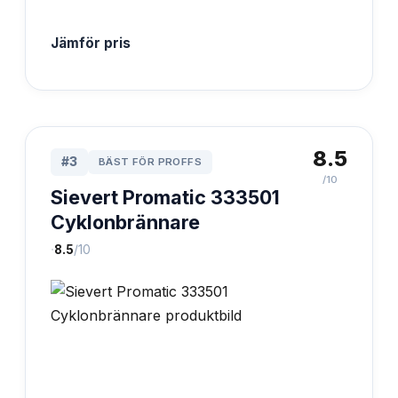
Jämför pris
8.5
#
3
BÄST FÖR PROFFS
/10
Sievert Promatic 333501
Cyklonbrännare
·
8.5
/10