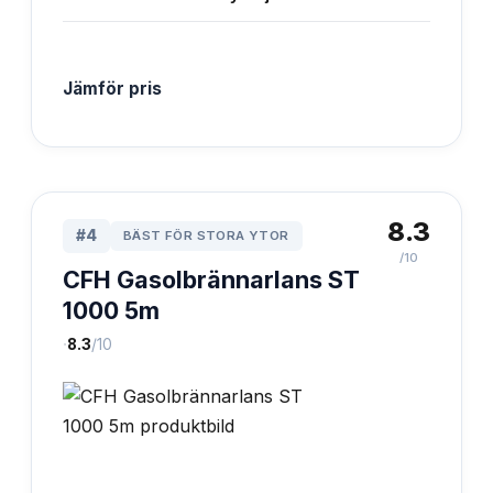
Jämför pris
8.3
#
4
BÄST FÖR STORA YTOR
/10
CFH Gasolbrännarlans ST
1000 5m
·
8.3
/10