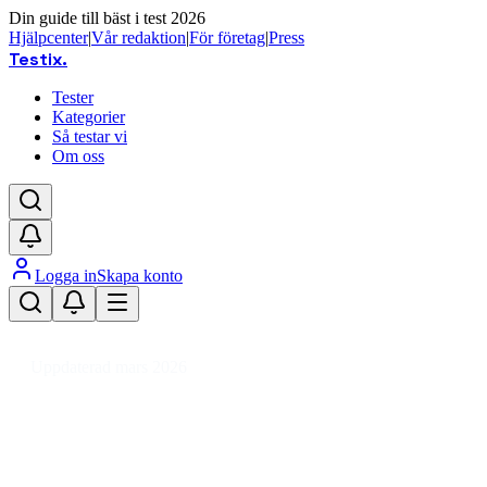
Din guide till bäst i test 2026
Hjälpcenter
|
Vår redaktion
|
För företag
|
Press
Testix
.
Tester
Kategorier
Så testar vi
Om oss
Logga in
Skapa konto
Hem
/
DIY
/
Verktyg & Maskiner
/
Elverktyg
/
Brännare
Uppdaterad mars 2026
Brännare bäst i test 2026 – våra
favoriter för DIY och proffs