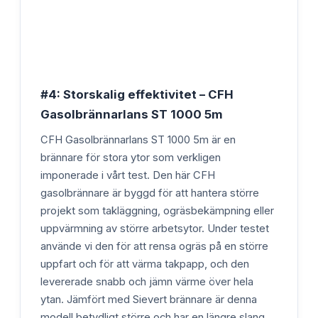
#4: Storskalig effektivitet – CFH
Gasolbrännarlans ST 1000 5m
CFH Gasolbrännarlans ST 1000 5m är en
brännare för stora ytor som verkligen
imponerade i vårt test. Den här CFH
gasolbrännare är byggd för att hantera större
projekt som takläggning, ogräsbekämpning eller
uppvärmning av större arbetsytor. Under testet
använde vi den för att rensa ogräs på en större
uppfart och för att värma takpapp, och den
levererade snabb och jämn värme över hela
ytan. Jämfört med Sievert brännare är denna
modell betydligt större och har en längre slang,