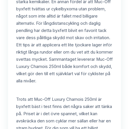
starka kemikalier. En annan fördel är att Muc-Off
byxfett tvättas ur cykelbyxorna utan problem,
något som inte alltid är fallet med billigare
alternativ. För långdistanscykling och daglig
pendling har detta byxfett blivit en favorit tack
vare dess pålitliga skydd mot skav och irritation.
Ett tips är att applicera ett lite tjockare lager inför
riktigt långa rundor eller om du vet att du kommer
svettas mycket. Sammantaget levererar Muc-Off
Luxury Chamois 250ml både komfort och skydd,
vilket gör den till ett självklart val för cyklister på
alla nivåer.
Trots att Muc-Off Luxury Chamois 250ml är
byxfett bäst i test finns det några saker att tänka
på. Priset är i det övre spannet, vilket kan
avskräcka den som cyklar mer sällan eller har en
stram budget. För dig som vill ha ett billigt