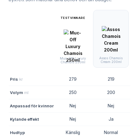
TESTVINNARE
Assos Chamois
M
Muc-Off Luxury
Cream 200ml
C
Chamois 250ml
Pris
kr
279
219
Volym
ml
250
200
Anpassad för kvinnor
Nej
Nej
Kylande effekt
Nej
Ja
Hudtyp
Känslig
Normal