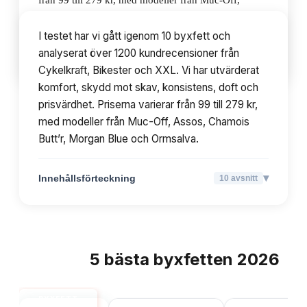
från 99 till 279 kr, med modeller från Muc-Off,
Assos, Chamois Butt’r, Morgan Blue och Ormsalva.
I testet har vi gått igenom 10 byxfett och
analyserat över 1200 kundrecensioner från
▾
Innehållsförteckning
10
avsnitt
Cykelkraft, Bikester och XXL. Vi har utvärderat
komfort, skydd mot skav, konsistens, doft och
prisvärdhet. Priserna varierar från 99 till 279 kr,
med modeller från Muc-Off, Assos, Chamois
Butt’r, Morgan Blue och Ormsalva.
▾
Innehållsförteckning
10
avsnitt
5
bästa
byxfetten
2026
TOPPLISTA
BYXFETT