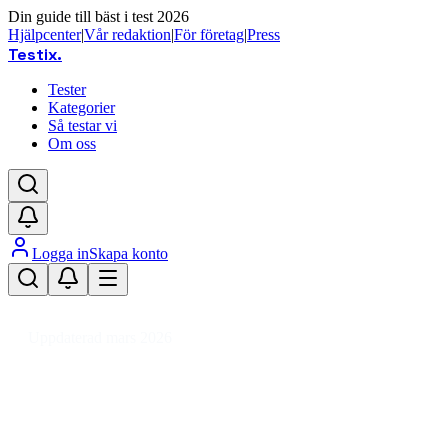
Din guide till bäst i test 2026
Hjälpcenter
|
Vår redaktion
|
För företag
|
Press
Testix
.
Tester
Kategorier
Så testar vi
Om oss
Logga in
Skapa konto
Hem
/
Sport
/
Cykling
/
Cykeltillbehör
/
Byxfett
Uppdaterad mars 2026
Byxfett bäst i test 2026 – skydda
huden vid cykling