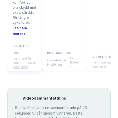
komfort och
bra skydd mot
skav, särskilt
för längre
cykelturer.
Läs hela
testet ›
BILLIGAST
BILLIGAST HOS
HOS
BILLIGAST HOS
Fler
i samarbete
Fler
i samarbete med
butiker
i samarbete med
Fl
med
butiker
PriceRunner
›
PriceRunner
bu
PriceRunner
›
Videosammanfattning
Se alla
5
testvinnare sammanfattade på 26
sekunder. Vi går igenom vinnaren, bästa