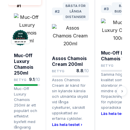
BÄST I TEST
#
1
BÄSTA FÖR
BÄST
#
3
#
2
LÅNGA
BUDGET
DISTANSER
2026
.
Testix
BÄST I TEST
Muc-Off Lux
Muc-Off
Assos Chamois
Chamois 100
Luxury
Cream 200ml
8
BETYG
Chamois
8.8
/10
BETYG
250ml
Samma höga
9.1
/10
Assos Chamois
kvalitet som
BETYG
Cream är känd för
storebror men i
Muc-Off
sin kylande känsla
mindre och billi
›
Luxury
och utmärkta skydd
förpackning, pe
Chamois
vid långa
för nybörjare el
250ml är ett
cykelturer, särskilt
sporadiska cykli
populärt och
uppskattad av
Läs hela testet 
effektivt
erfarna cyklister.
byxfett med
Läs hela testet ›
långvarig