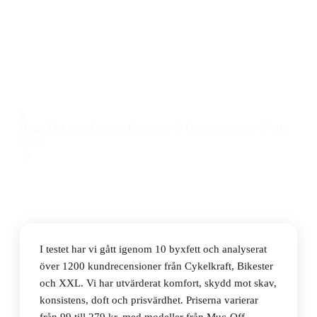
Den bästa byxfetten 2026 är Muc-Off Luxury Chamois
250ml, som ger smidig applicering, långvarigt skydd
och fräsch känsla till ett pris på 279 kr.
Observera att vi kan få provision via återförsäljarlänkar. Inga
varumärken betalar för våra omdömen.
Hugo Dahlgren
Fordon, Friluftsliv & Outdoorexpert
·
27 juli
2026
I testet har vi gått igenom 10 byxfett och analyserat
över 1200 kundrecensioner från Cykelkraft, Bikester
och XXL. Vi har utvärderat komfort, skydd mot skav,
konsistens, doft och prisvärdhet. Priserna varierar