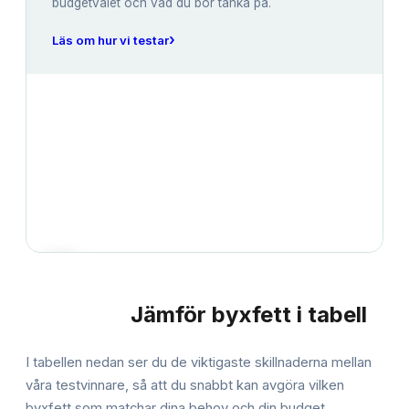
budgetvalet och vad du bör tänka på.
›
Läs om hur vi testar
Jämför
byxfett
i tabell
JÄMFÖRELSE
I tabellen nedan ser du de viktigaste skillnaderna mellan
våra testvinnare, så att du snabbt kan avgöra vilken
byxfett
som matchar dina behov och din budget.