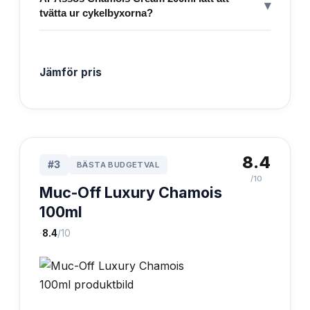
▾
tvätta ur cykelbyxorna?
Jämför pris
8.4
#
3
BÄSTA BUDGETVAL
/10
Muc-Off Luxury Chamois
100ml
·
8.4
/10