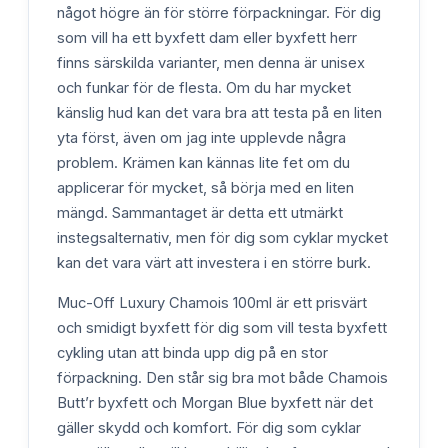
något högre än för större förpackningar. För dig
som vill ha ett byxfett dam eller byxfett herr
finns särskilda varianter, men denna är unisex
och funkar för de flesta. Om du har mycket
känslig hud kan det vara bra att testa på en liten
yta först, även om jag inte upplevde några
problem. Krämen kan kännas lite fet om du
applicerar för mycket, så börja med en liten
mängd. Sammantaget är detta ett utmärkt
instegsalternativ, men för dig som cyklar mycket
kan det vara värt att investera i en större burk.
Muc-Off Luxury Chamois 100ml är ett prisvärt
och smidigt byxfett för dig som vill testa byxfett
cykling utan att binda upp dig på en stor
förpackning. Den står sig bra mot både Chamois
Butt’r byxfett och Morgan Blue byxfett när det
gäller skydd och komfort. För dig som cyklar