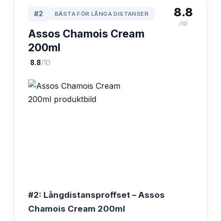
8.8
#
2
BÄSTA FÖR LÅNGA DISTANSER
/10
Assos Chamois Cream
200ml
·
8.8
/10
#2: Långdistansproffset – Assos
Chamois Cream 200ml