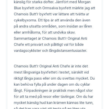
känslig för starka dofter. Jämfört med Morgan
Blue byxfett och Ormsalva byxfett märkte jag att
Chamois Butt’r byxfett var lättare att tvätta ur
cykelbyxorna. Ett tips är att använda den även
på andra utsatta områden, som insidan av låren
eller armhålorna, för att undvika skav.
Sammantaget är Chamois Butt’r Original Anti
Chafe ett prisvärt och pålitligt val för både
vardagscyklister och långdistansentusiaster.
Chamois Butt’r Original Anti Chafe är inte det
mest långvariga byxfettet i testet, särskilt vid
riktigt långa pass eller om du svettas mycket. Du
kan behöva fylla på under dagen om du cyklar
långt. Förpackningen är praktisk men något stor
för att ta med på resor eller tävlingar. Om du har
mycket känslig hud kan krämen kännas lite tunn,
så det kan vara värt att testa på en liten yta