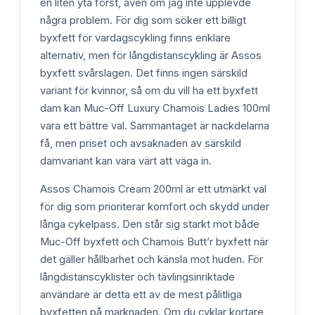
en liten yta först, även om jag inte upplevde
några problem. För dig som söker ett billigt
byxfett för vardagscykling finns enklare
alternativ, men för långdistanscykling är Assos
byxfett svårslagen. Det finns ingen särskild
variant för kvinnor, så om du vill ha ett byxfett
dam kan Muc-Off Luxury Chamois Ladies 100ml
vara ett bättre val. Sammantaget är nackdelarna
få, men priset och avsaknaden av särskild
damvariant kan vara värt att väga in.
Assos Chamois Cream 200ml är ett utmärkt val
för dig som prioriterar komfort och skydd under
långa cykelpass. Den står sig starkt mot både
Muc-Off byxfett och Chamois Butt’r byxfett när
det gäller hållbarhet och känsla mot huden. För
långdistanscyklister och tävlingsinriktade
användare är detta ett av de mest pålitliga
byxfetten på marknaden. Om du cyklar kortare