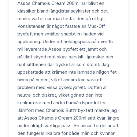
Assos Chamois Cream 200ml har blivit en
klassiker bland långdistanscyklister och det
märks varför när man testar den på riktigt.
Konsistensen är något fastare än Muc-Off
byxfett men smälter snabbt in i huden vid
applicering. Under ett heldagspass på över 15
mil levererade Assos byxfett ett jämnt och
pålitligt skydd mot skav, särskilt i ljumskar och
runt sittbenen där trycket är som störst. Jag
uppskattade att krämen inte lämnade någon fet
hinna på huden, vilket annars kan vara ett
problem med vissa cykelbyxfett. Doften är
neutral och diskret, vilket gör att den inte
konkurrerar med andra hudvårdsprodukter.
Jämfört med Chamois Butt’r byxfett märkte jag
att Assos Chamois Cream 200ml satt kvar längre
under riktigt svettiga pass. En annan fördel är att
den fungerar lika bra för både män och kvinnor,