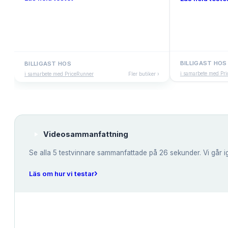
BILLIGAST HOS
BILLIGAST HOS
i samarbete med Pr
i samarbete med PriceRunner
Fler butiker ›
Videosammanfattning
Se alla
5
testvinnare sammanfattade på 26 sekunder. Vi går i
›
Läs om hur vi testar