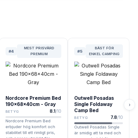
MEST PRISVÄRD
BÄST FÖR
#
4
#
5
PREMIUM
ENKEL CAMPING
Nordcore Premium Bed
Outwell Posadas
190x68x40cm - Gray
Single Foldaway
›
Camp Bed
8.1
/10
BETYG
7.8
/10
BETYG
Nordcore Premium Bed
erbjuder hög komfort och
Outwell Posadas Single
stabilitet till ett rimligt pris,
är smidig att ta med och