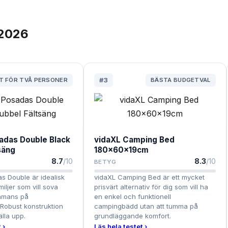
2026
T FÖR TVÅ PERSONER
#
3
BÄSTA BUDGETVAL
adas Double Black
vidaXL Camping Bed
säng
180x60x19cm
8.7
/10
8.3
/10
BETYG
s Double är idealisk
vidaXL Camping Bed är ett mycket
miljer som vill sova
prisvärt alternativ för dig som vill ha
ammans på
en enkel och funktionell
Robust konstruktion
campingbädd utan att tumma på
älla upp.
grundläggande komfort.
 ›
Läs hela testet ›