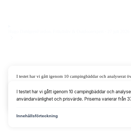
campingbädd som är enkel att montera och packa ihop. Prise
Observera att vi kan få provision via återförsäljarlänkar. Inga varumärken bet
Hugo Dahlgren
Fordon, Friluftsliv & Outdoorexpert
·
27 juli 2026
I testet har vi gått igenom 10 campingbäddar och analyserat ö
användarvänlighet och prisvärde. Priserna varierar från 379 t
I testet har vi gått igenom 10 campingbäddar och analyse
användarvänlighet och prisvärde. Priserna varierar från 3
Innehållsförteckning
Innehållsförteckning