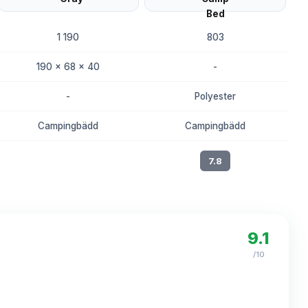
1 190
803
190 x 68 x 40
-
-
Polyester
Campingbädd
Campingbädd
8.1
7.8
9.1
/10