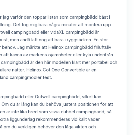
tår jag varför den toppar listan som campingbädd bäst i
lning. Det tog mig bara några minuter att montera upp
 Outwell campingbädd eller vidaXL campingbädd är
bust, men ändå lätt nog att bära i ryggsäcken. En stor
er behov. Jag märkte att Helinox campingbädd friluftsliv
n att känna av markens ojämnheter eller kyla underifrån.
e campingbädd är den här modellen klart mer portabel och
llare nätter. Helinox Cot One Convertible är en
 bland campingmöbler test.
campingbädd eller Outwell campingbädd, vilket kan
 Om du är lång kan du behöva justera positionen för att
. Den är inte lika bred som vissa dubbel campingbädd, så
 extra liggunderlag rekommenderas vid kallt väder.
på om du verkligen behöver den låga vikten och