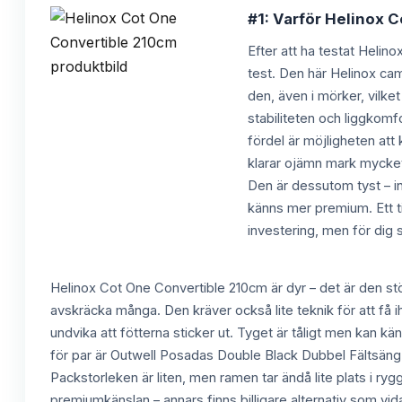
#1: Varför Helinox C
Efter att ha testat Helin
test. Den här Helinox ca
den, även i mörker, vilk
stabiliteten och liggkomf
fördel är möjligheten att
klarar ojämn mark mycket 
Den är dessutom tyst – i
känns mer premium. Ett ti
investering, men för dig 
Helinox Cot One Convertible 210cm är dyr – det är den stö
avskräcka många. Den kräver också lite teknik för att få 
undvika att fötterna sticker ut. Tyget är tåligt men kan k
för par är Outwell Posadas Double Black Dubbel Fältsäng e
Packstorleken är liten, men ramen tar ändå lite plats i 
premiumkänslan – annars finns billigare alternativ som v