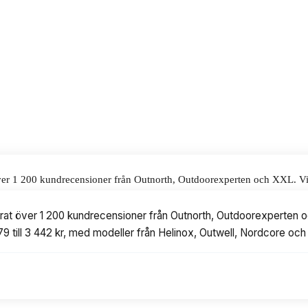
t ligger på 3 442 kr.
alar för våra omdömen.
ver 1 200 kundrecensioner från Outnorth, Outdoorexperten och XXL. Vi h
ill 3 442 kr, med modeller från Helinox, Outwell, Nordcore och vidaXL.
rat över 1 200 kundrecensioner från Outnorth, Outdoorexperten och
79 till 3 442 kr, med modeller från Helinox, Outwell, Nordcore och