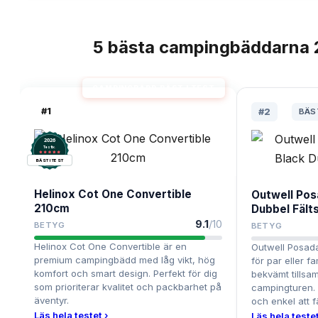
5
bästa
campingbäddarna
TOPPLISTA
CAMPINGBÄDD BÄST I TEST
#
1
#
2
BÄS
2026
.
Testix
BÄST I TEST
Helinox Cot One Convertible
Outwell Pos
210cm
Dubbel Fält
9.1
/10
BETYG
BETYG
Helinox Cot One Convertible är en
Outwell Posada
premium campingbädd med låg vikt, hög
för par eller fa
komfort och smart design. Perfekt för dig
bekvämt tills
som prioriterar kvalitet och packbarhet på
campingturen. 
äventyr.
och enkel att f
Läs hela testet ›
Läs hela testet