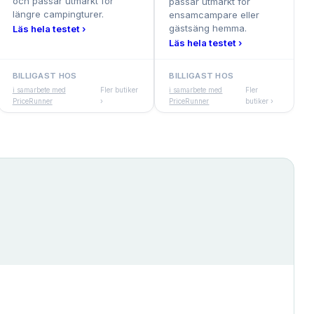
och passar utmärkt för
passar utmärkt för
längre campingturer.
ensamcampare eller
gästsäng hemma.
Läs hela testet ›
Läs hela testet ›
BILLIGAST HOS
BILLIGAST HOS
i samarbete med
Fler butiker
i samarbete med
Fler
PriceRunner
›
PriceRunner
butiker ›