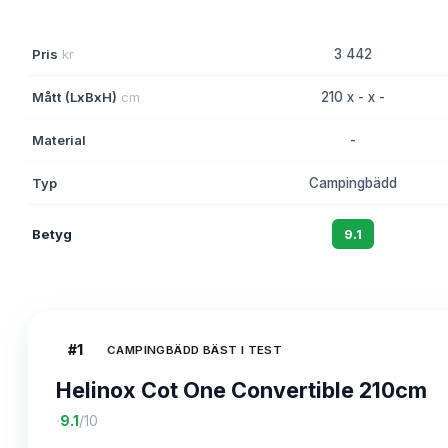
Pris
kr
3 442
Mått (LxBxH)
cm
210 x - x -
Material
-
Typ
Campingbädd
Betyg
9.1
#
1
CAMPINGBÄDD BÄST I TEST
Helinox Cot One Convertible 210cm
·
9.1
/10