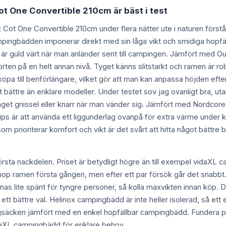
ot One Convertible 210cm är bäst i test
ox Cot One Convertible 210cm under flera nätter ute i naturen förs
mpingbädden imponerar direkt med sin låga vikt och smidiga hopfäl
et är guld värt när man anländer sent till campingen. Jämfört med
orten på en helt annan nivå. Tyget känns slitstarkt och ramen är ro
 köpa till benförlängare, vilket gör att man kan anpassa höjden eft
bättre än enklare modeller. Under testet sov jag ovanligt bra, uta
nget gnissel eller knarr när man vänder sig. Jämfört med Nordcor
ps är att använda ett liggunderlag ovanpå för extra värme under ka
som prioriterar komfort och vikt är det svårt att hitta något bättre
rsta nackdelen. Priset är betydligt högre än till exempel vidaXL 
ihop ramen första gången, men efter ett par försök går det snabbt.
ännas lite spänt för tyngre personer, så kolla maxvikten innan köp
tt bättre val. Helinox campingbädd är inte heller isolerad, så ett
ryggsäcken jämfört med en enkel hopfällbar campingbädd. Fundera 
idaXL campingbädd för enklare behov.