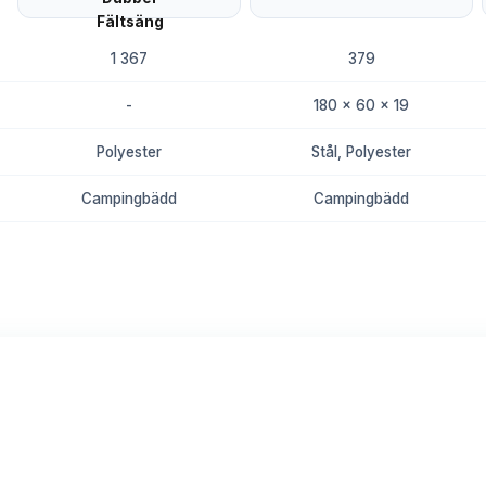
1 367
379
-
180 x 60 x 19
Polyester
Stål, Polyester
Campingbädd
Campingbädd
8.7
8.3