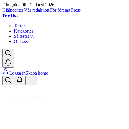
Din guide till bäst i test 2026
Hjälpcenter
|
Vår redaktion
|
För företag
|
Press
Testix
.
Tester
Kategorier
Så testar vi
Om oss
Logga in
Skapa konto
Hem
/
Sport
/
Jakt, Fiske & Friluftsliv
/
Camping & Friluftsliv
/
Campingmöbler
Uppdaterad mars 2026
Campingbädd bäst i test – våra fav
Den bästa campingbädden 2026 är Helinox Cot One Convertib