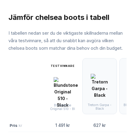
JÄMFÖRELSE
Jämför
chelsea boots
i tabell
I tabellen nedan ser du de viktigaste skillnaderna mellan
våra testvinnare, så att du snabbt kan avgöra vilken
chelsea boots
som matchar dina behov och din budget.
TESTVINNARE
Tretorn Garpa -
Blunds
Blundstone
Black
Chis
Original 510 - Bl
Pris
kr
1 491 kr
627 kr
1 4