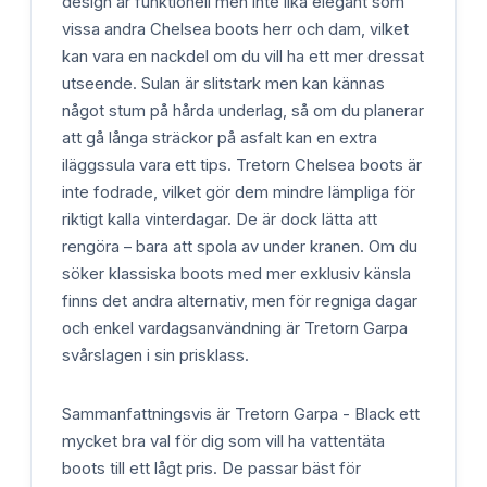
design är funktionell men inte lika elegant som
vissa andra Chelsea boots herr och dam, vilket
kan vara en nackdel om du vill ha ett mer dressat
utseende. Sulan är slitstark men kan kännas
något stum på hårda underlag, så om du planerar
att gå långa sträckor på asfalt kan en extra
iläggssula vara ett tips. Tretorn Chelsea boots är
inte fodrade, vilket gör dem mindre lämpliga för
riktigt kalla vinterdagar. De är dock lätta att
rengöra – bara att spola av under kranen. Om du
söker klassiska boots med mer exklusiv känsla
finns det andra alternativ, men för regniga dagar
och enkel vardagsanvändning är Tretorn Garpa
svårslagen i sin prisklass.
Sammanfattningsvis är Tretorn Garpa - Black ett
mycket bra val för dig som vill ha vattentäta
boots till ett lågt pris. De passar bäst för