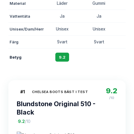
Material
Läder
Gummi
L
Vattentäta
Ja
Ja
Unisex/Dam/Herr
Unisex
Unisex
Un
Färg
Svart
Svart
S
Betyg
9.2
8.7
9.2
#
1
CHELSEA BOOTS BÄST I TEST
/10
Blundstone Original 510 -
Black
·
9.2
/10