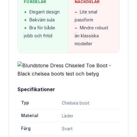
FÖRDELAR
NACKDELAR
+
Elegant design
−
Lite smal
+
Bekväm sula
passform
+
Bra för både
−
Mindre robust
jobb och fritid
än klassiska
modeller
Specifikationer
Typ
Chelsea boot
Material
Läder
Färg
Svart