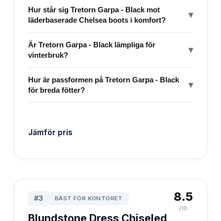
Hur står sig Tretorn Garpa - Black mot
▾
läderbaserade Chelsea boots i komfort?
Är Tretorn Garpa - Black lämpliga för
▾
vinterbruk?
Hur är passformen på Tretorn Garpa - Black
▾
för breda fötter?
Jämför pris
8.5
#
3
BÄST FÖR KONTORET
/10
Blundstone Dress Chiseled