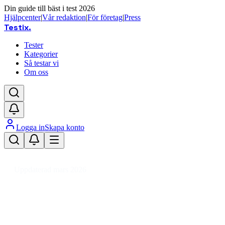
Din guide till bäst i test 2026
Hjälpcenter
|
Vår redaktion
|
För företag
|
Press
Testix
.
Tester
Kategorier
Så testar vi
Om oss
Logga in
Skapa konto
Hem
/
Kläder
/
Skor
/
Kängor & Boots
/
Chelsea boots
Uppdaterad mars 2026
Chelsea boots bäst i test 2026 –
jämförelse för dam och herr