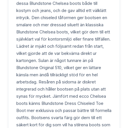
dessa Blundstone Chelsea boots både till
kostym och jeans, och de gav alltid ett välklätt
intryck. Den chiseled tåformen ger bootsen en
smalare och mer dressad siluett än klassiska
Blundstone Chelsea boots, vilket gör dem till ett
självklart val för kontorsmiljö eller finare tillfällen.
Lädret är mjukt och följsamt redan från start,
vilket gjorde att de var bekväma direkt ur
kartongen. Sulan är något tunnare än på
Blundstone Original 510, vilket ger en lättare
känsla men ändå tillräckligt stöd för en hel
arbetsdag. Resåren på sidorna är diskret
integrerad och håller bootsen på plats utan att
synas för mycket. Jämfört med ecco Chelsea
boots känns Blundstone Dress Chiseled Toe
Boot mer exklusiva och passar bättre till formella
outfits. Bootsens svarta färg gör dem till ett
säkert kort för dig som vill ha stilrena boots som