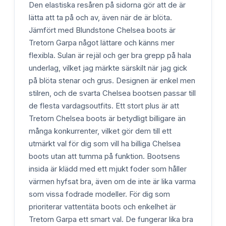
Den elastiska resåren på sidorna gör att de är
lätta att ta på och av, även när de är blöta.
Jämfört med Blundstone Chelsea boots är
Tretorn Garpa något lättare och känns mer
flexibla. Sulan är rejäl och ger bra grepp på hala
underlag, vilket jag märkte särskilt när jag gick
på blöta stenar och grus. Designen är enkel men
stilren, och de svarta Chelsea bootsen passar till
de flesta vardagsoutfits. Ett stort plus är att
Tretorn Chelsea boots är betydligt billigare än
många konkurrenter, vilket gör dem till ett
utmärkt val för dig som vill ha billiga Chelsea
boots utan att tumma på funktion. Bootsens
insida är klädd med ett mjukt foder som håller
värmen hyfsat bra, även om de inte är lika varma
som vissa fodrade modeller. För dig som
prioriterar vattentäta boots och enkelhet är
Tretorn Garpa ett smart val. De fungerar lika bra