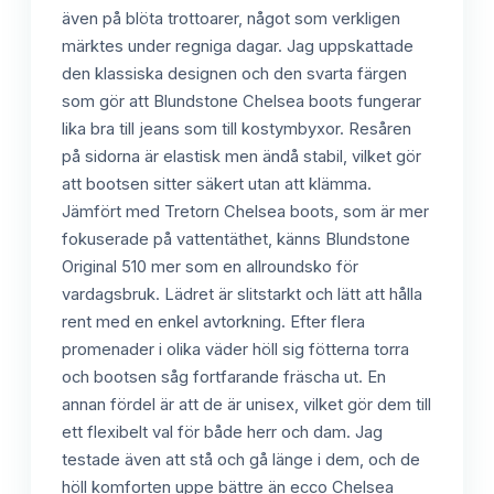
även på blöta trottoarer, något som verkligen
märktes under regniga dagar. Jag uppskattade
den klassiska designen och den svarta färgen
som gör att Blundstone Chelsea boots fungerar
lika bra till jeans som till kostymbyxor. Resåren
på sidorna är elastisk men ändå stabil, vilket gör
att bootsen sitter säkert utan att klämma.
Jämfört med Tretorn Chelsea boots, som är mer
fokuserade på vattentäthet, känns Blundstone
Original 510 mer som en allroundsko för
vardagsbruk. Lädret är slitstarkt och lätt att hålla
rent med en enkel avtorkning. Efter flera
promenader i olika väder höll sig fötterna torra
och bootsen såg fortfarande fräscha ut. En
annan fördel är att de är unisex, vilket gör dem till
ett flexibelt val för både herr och dam. Jag
testade även att stå och gå länge i dem, och de
höll komforten uppe bättre än ecco Chelsea