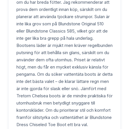
om du har breda fötter. Jag rekommenderar att
prova dem ordentligt innan köp, särskilt om du
planerar att använda tjockare strumpor. Sulan är
inte lika grov som på Blundstone Original 510
eller Blundstone Classics 585, vilket gör att de
inte ger lika bra grepp på hala underlag.
Bootsens läder är mjukt men kräver regelbunden
putsning för att behålla sin glans, särskilt om du
använder dem ofta utomhus. Priset är relativt
högt, men du får en mycket exklusiv känsla för
pengarna. Om du söker vattentäta boots är detta
inte det bästa valet – de klarar lättare regn men
är inte gjorda för slask eller snö. Jämfört med
Tretorn Chelsea boots är de mindre praktiska för
utomhusbruk men betydligt snyggare till
kontorskläder. Om du prioriterar stil och komfort
framför slitstyrka och vattentäthet är Blundstone
Dress Chiseled Toe Boot ett bra val.