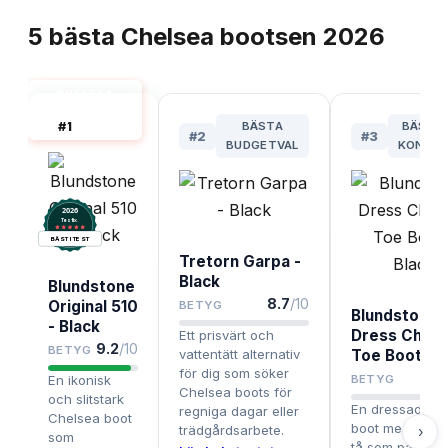
TOPPLISTA
5
bästa
Chelsea bootsen
2026
CHELSEA
BOOTS BÄST
#
1
BÄSTA
BÄST 
I TEST
#
2
#
3
BUDGETVAL
KONTO
2026
.
Testix
BÄST I TEST
Tretorn Garpa -
Black
Blundstone
8.7
/10
Original 510
BETYG
Blundstone
- Black
Dress Chise
Ett prisvärt och
9.2
/10
BETYG
vattentätt alternativ
Toe Boot - B
för dig som söker
8
En ikonisk
BETYG
Chelsea boots för
och slitstark
En dressad Ch
regniga dagar eller
Chelsea boot
boot med smal
trädgårdsarbete.
›
som
tå som passar