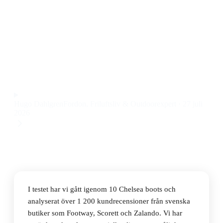
Den bästa Chelsea bootsen 2026 är Blundstone
Original 510. Den här modellen kombinerar klassisk
design, slitstyrka och hög komfort till ett pris på 1 491
kr.
Observera att vi kan få provision via återförsäljarlänkar. Inga
varumärken betalar för våra omdömen.
Hugo Dahlgren
Fordon, Friluftsliv & Outdoorexpert
·
27 juli
2026
I testet har vi gått igenom 10 Chelsea boots och
analyserat över 1 200 kundrecensioner från svenska
butiker som Footway, Scorett och Zalando. Vi har