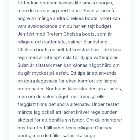
fötter kan bootsen kännas lite smala i början,
men de formar sig med tiden. Priset är också
högre än många andra Chelsea boots, vilket kan
vara avskräckande om du har en tajt budget.
Jämfört med Tretorn Chelsea boots, som är
billigare och vattentäta, saknar Blundstone
Chelsea boots en helt tät konstruktion – de klarar
regn men är inte optimala för djupa vattenpölar.
Sulan är slitstark men kan kännas något hård om
du går mycket på asfalt. Ett tips är att använda
en extra iläggssula för ökad komfort vid längre
promenader. Bootsens klassiska design är tidlös,
men om du söker något mer trendigt eller
färgglatt finns det andra alternativ. Under testet
märkte jag också att lädret kräver regelbunden
skötsel för att behålla sin lyster. Om du prioriterar
pris framför hållbarhet finns billigare Chelsea
boots, men de håller sällan lika länge.