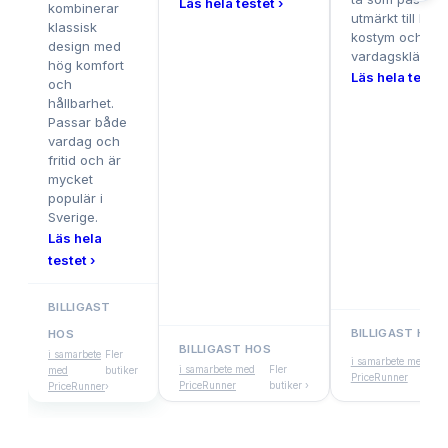
Läs hela testet ›
kombinerar
utmärkt till båd
klassisk
kostym och
design med
vardagskläder.
hög komfort
Läs hela testet
och
hållbarhet.
Passar både
vardag och
fritid och är
mycket
populär i
Sverige.
Läs hela
testet ›
BILLIGAST
BILLIGAST HOS
HOS
BILLIGAST HOS
Fl
i samarbete
Fler
i samarbete med
i samarbete med
Fler
b
med
butiker
PriceRunner
PriceRunner
butiker ›
›
PriceRunner
›