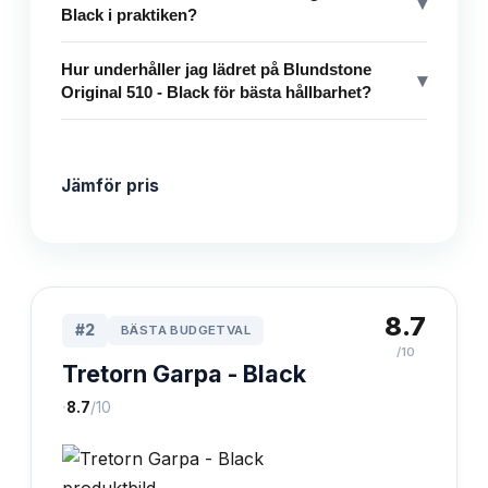
▾
Black i praktiken?
Hur underhåller jag lädret på Blundstone
▾
Original 510 - Black för bästa hållbarhet?
Jämför pris
8.7
#
2
BÄSTA BUDGETVAL
/10
Tretorn Garpa - Black
·
8.7
/10