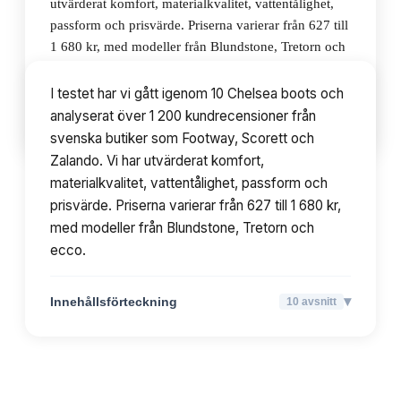
utvärderat komfort, materialkvalitet, vattentålighet,
passform och prisvärde. Priserna varierar från 627 till
1 680 kr, med modeller från Blundstone, Tretorn och
ecco.
I testet har vi gått igenom 10 Chelsea boots och
analyserat över 1 200 kundrecensioner från
▾
Innehållsförteckning
10
avsnitt
svenska butiker som Footway, Scorett och
Zalando. Vi har utvärderat komfort,
materialkvalitet, vattentålighet, passform och
prisvärde. Priserna varierar från 627 till 1 680 kr,
med modeller från Blundstone, Tretorn och
ecco.
▾
Innehållsförteckning
10
avsnitt