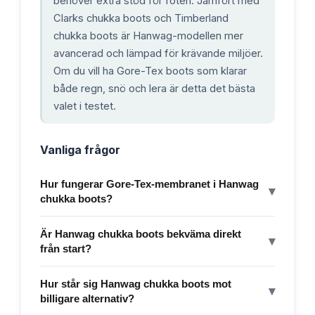
behöver extra stöd för foten. Jämfört med
Clarks chukka boots och Timberland
chukka boots är Hanwag-modellen mer
avancerad och lämpad för krävande miljöer.
Om du vill ha Gore-Tex boots som klarar
både regn, snö och lera är detta det bästa
valet i testet.
Vanliga frågor
Hur fungerar Gore-Tex-membranet i Hanwag
▾
chukka boots?
Är Hanwag chukka boots bekväma direkt
▾
från start?
Hur står sig Hanwag chukka boots mot
▾
billigare alternativ?