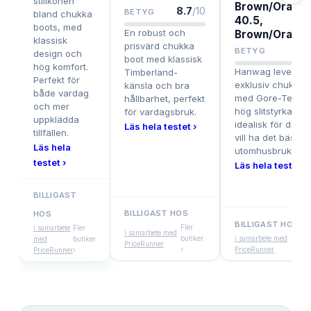
stilikonen
Brown/Orange
8.7
/10
BETYG
bland chukka
40.5,
boots, med
En robust och
Brown/Orang
klassisk
prisvärd chukka
8.
BETYG
design och
boot med klassisk
hög komfort.
Hanwag leverera
Timberland-
Perfekt för
exklusiv chukka 
känsla och bra
både vardag
med Gore-Tex o
hållbarhet, perfekt
och mer
hög slitstyrka,
för vardagsbruk.
uppklädda
idealisk för dig 
Läs hela testet ›
tillfällen.
vill ha det bästa f
Läs hela
utomhusbruk.
testet ›
Läs hela testet ›
BILLIGAST
BILLIGAST HOS
HOS
BILLIGAST HOS
Fler
i samarbete
Fler
i samarbete med
butiker
i samarbete med
Fle
med
butiker
PriceRunner
›
PriceRunner
but
PriceRunner
›