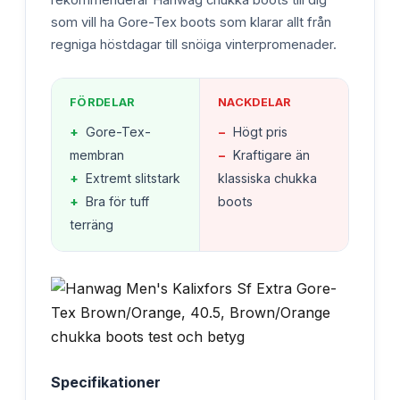
rekommenderar Hanwag chukka boots till dig
som vill ha Gore-Tex boots som klarar allt från
regniga höstdagar till snöiga vinterpromenader.
FÖRDELAR
NACKDELAR
+
Gore-Tex-
−
Högt pris
membran
−
Kraftigare än
+
Extremt slitstark
klassiska chukka
+
Bra för tuff
boots
terräng
Specifikationer