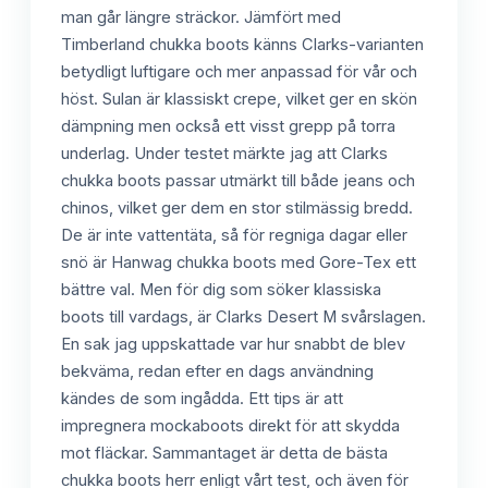
man går längre sträckor. Jämfört med
Timberland chukka boots känns Clarks-varianten
betydligt luftigare och mer anpassad för vår och
höst. Sulan är klassiskt crepe, vilket ger en skön
dämpning men också ett visst grepp på torra
underlag. Under testet märkte jag att Clarks
chukka boots passar utmärkt till både jeans och
chinos, vilket ger dem en stor stilmässig bredd.
De är inte vattentäta, så för regniga dagar eller
snö är Hanwag chukka boots med Gore-Tex ett
bättre val. Men för dig som söker klassiska
boots till vardags, är Clarks Desert M svårslagen.
En sak jag uppskattade var hur snabbt de blev
bekväma, redan efter en dags användning
kändes de som ingådda. Ett tips är att
impregnera mockaboots direkt för att skydda
mot fläckar. Sammantaget är detta de bästa
chukka boots herr enligt vårt test, och även för