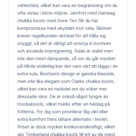
vattentäta, vilket kan vara en begränsning om du
ofta vistas i blöta miljöer. Jämfört med Hanwag
chukka boots med Gore-Tex får du här
kompromissa med skyddet mot väta. Skinnet
kräver regelbunden skötsel för att hålla sig
snyggt, så det är viktigt att smörja in bootsen
och använda impregnering. Sulan är stabil men
inte den mest dämpande, så om du går mycket
på hårda underlag kan det vara värt att lägga i en
extra sula. Bootsens design är ganska klassisk,
men inte lika elegant som Clarks chukka boots,
vilket kan vara en nackdel om du söker mer
dressade skor. De är också något tyngre än
mockaboots, vilket märks efter en heldag på
fötterna. För dig som prioriterar låg vikt eller
extra komfort finns lättare alternativ i testet.
Priset är dock mycket konkurrenskraftigt, vilket
gör Timberland chukka boots till ett av de mest