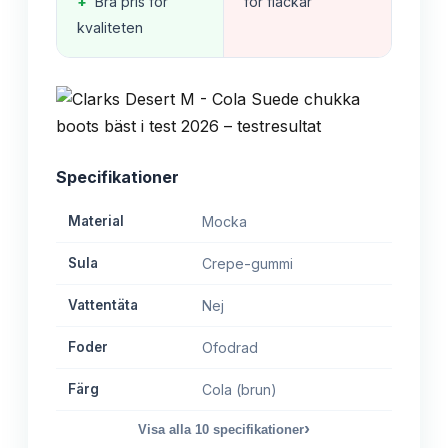
+
Bra pris för
för fläckar
kvaliteten
Specifikationer
Material
Mocka
Sula
Crepe-gummi
Vattentäta
Nej
Foder
Ofodrad
Färg
Cola (brun)
›
Visa alla
10
specifikationer