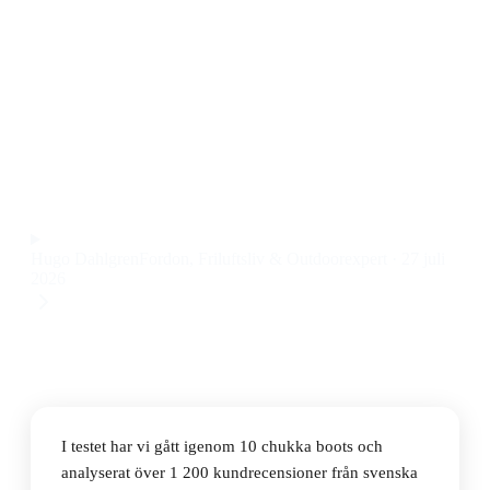
Den bästa chukka bootsen 2026 är Clarks Desert M –
Cola Suede, som kombinerar klassisk design med
riktigt skön passform och slitstarkt mockaläder till ett
pris på 1 349 kr. Den här modellen har imponerat både
på kontoret och under långa promenader i stan.
Observera att vi kan få provision via återförsäljarlänkar. Inga
varumärken betalar för våra omdömen.
Hugo Dahlgren
Fordon, Friluftsliv & Outdoorexpert
·
27 juli
2026
I testet har vi gått igenom 10 chukka boots och
analyserat över 1 200 kundrecensioner från svenska