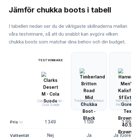
Jämför
chukka boots
i tabell
I tabellen nedan ser du de viktigaste skillnaderna mellan
våra testvinnare, så att du snabbt kan avgöra vilken
chukka boots
som matchar dina behov och din budget.
TESTVINNARE
Timberland Britton
Hanwag Men's
Clarks Desert M -
Road Mid
Kalixfors Sf Ex
Cola Suede
Pris
kr
1 349
1 139
3 995
Vattentät
Nej
Ja
Ja (Gore-Tex