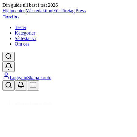
Din guide till bäst i test 2026
Hjälpcenter
|
Vår redaktion
|
För företag
|
Press
Testix
.
Tester
Kategorier
Så testar vi
Om oss
Logga in
Skapa konto
Hem
/
Kläder
/
Skor
/
Kängor & Boots
/
Chukka boots
Uppdaterad mars 2026
Chukka boots bäst i test 2026 –
Toppval för höst och vinter