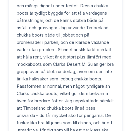
och mångsidighet under testet. Dessa chukka
boots är tydligt byggda för att tåla vardagens
påfrestningar, och de känns stabila både på
asfalt och grusvägar. Jag använde Timberland
chukka boots både till jobbet och på
promenader i parken, och de klarade växlande
väder utan problem. Skinnet är slitstarkt och lätt
att hålla rent, vilket är ett stort plus jämfört med
mockaboots som Clarks Desert M. Sulan ger bra
grepp även på blöta underlag, även om den inte
är lika halksäker som Icebug chukka boots.
Passformen är normal, men något rymligare än
Clarks chukka boots, vilket gör dem bekväma
även för bredare fötter. Jag uppskattade särskilt
att Timberland chukka boots är så pass
prisvärda – du får mycket sko för pengarna. De
funkar lika bra till jeans som till chinos, och är ett
utmärkt val för dig som vill ha ett par klassiska