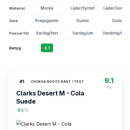
Material
Mocka
Läder/Syntet
Läder/Gore-T
Sula
Kreppgummi
Gummi
Gummi
Passar för
Vardag/fest
Vardag/ute
Vandring/terr
Betyg
9.1
8.7
8.5
9.1
#
1
CHUKKA BOOTS BÄST I TEST
/10
Clarks Desert M - Cola
Suede
·
9.1
/10