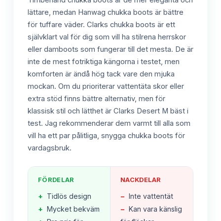
Timberland chukka boots är de mer eleganta och
lättare, medan Hanwag chukka boots är bättre
för tuffare väder. Clarks chukka boots är ett
självklart val för dig som vill ha stilrena herrskor
eller damboots som fungerar till det mesta. De är
inte de mest fotriktiga kängorna i testet, men
komforten är ändå hög tack vare den mjuka
mockan. Om du prioriterar vattentäta skor eller
extra stöd finns bättre alternativ, men för
klassisk stil och lätthet är Clarks Desert M bäst i
test. Jag rekommenderar dem varmt till alla som
vill ha ett par pålitliga, snygga chukka boots för
vardagsbruk.
FÖRDELAR
NACKDELAR
+
Tidlös design
−
Inte vattentät
+
Mycket bekväm
−
Kan vara känslig