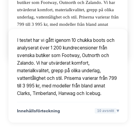
butiker som Footway, Outnorth och Zalando. Vi har
utvärderat komfort, materialkvalitet, grepp på olika
underlag, vattentålighet och stil. Priserna varierar från
799 till 3 995 kr, med modeller från bland annat
Clarks, Timberland, Hanwag och Icebug.
I testet har vi gått igenom 10 chukka boots och
analyserat över 1 200 kundrecensioner från
▾
Innehållsförteckning
10
avsnitt
svenska butiker som Footway, Outnorth och
Zalando. Vi har utvärderat komfort,
materialkvalitet, grepp på olika underlag,
vattentålighet och stil. Priserna varierar från 799
till 3 995 kr, med modeller från bland annat
Clarks, Timberland, Hanwag och Icebug.
▾
Innehållsförteckning
10
avsnitt