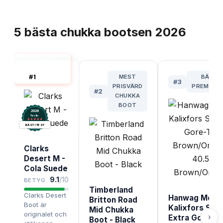
TOPPLISTA
5
bästa
chukka bootsen
2026
CHUKKA
BOOTS BÄST
#
1
MEST
BÄSTA
I TEST
#
3
PRISVÄRD
PREMIUMV
#
2
CHUKKA
BOOT
2026
.
Testix
BÄST I TEST
Clarks
Desert M -
Cola Suede
9.1
/10
BETYG
Timberland
Clarks Desert
Hanwag Men'
Britton Road
Boot är
Kalixfors Sf
Mid Chukka
originalet och
›
Extra Gore-T
Boot - Black