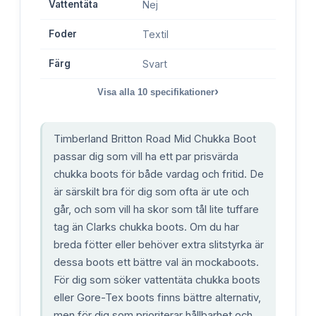
Vattentäta
Nej
Foder
Textil
Färg
Svart
›
Visa alla
10
specifikationer
Timberland Britton Road Mid Chukka Boot
passar dig som vill ha ett par prisvärda
chukka boots för både vardag och fritid. De
är särskilt bra för dig som ofta är ute och
går, och som vill ha skor som tål lite tuffare
tag än Clarks chukka boots. Om du har
breda fötter eller behöver extra slitstyrka är
dessa boots ett bättre val än mockaboots.
För dig som söker vattentäta chukka boots
eller Gore-Tex boots finns bättre alternativ,
men för dig som prioriterar hållbarhet och