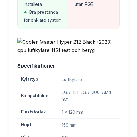
installera
utan RGB
+
Bra prestanda
för enklare system
Specifikationer
Kylartyp
Luftkylare
LGA 1151, LGA 1200, AM4
Kompatibilitet
m.fl.
Fläktstorlek
1 x 120 mm
Höjd
159 mm