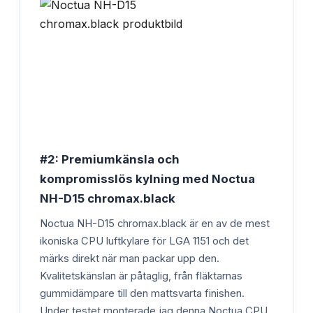
#2: Premiumkänsla och
kompromisslös kylning med Noctua
NH-D15 chromax.black
Noctua NH-D15 chromax.black är en av de mest
ikoniska CPU luftkylare för LGA 1151 och det
märks direkt när man packar upp den.
Kvalitetskänslan är påtaglig, från fläktarnas
gummidämpare till den mattsvarta finishen.
Under testet monterade jag denna Noctua CPU