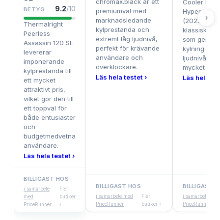
chromax.black är ett
Cooler Mast
9.2
/10
BETYG
premiumval med
Hyper 212 B
›
marknadsledande
(2023) är et
Thermalright
kylprestanda och
klassiskt bu
Peerless
extremt låg ljudnivå,
som ger stab
Assassin 120 SE
perfekt för krävande
kylning och 
levererar
användare och
ljudnivå till e
imponerande
överklockare.
mycket lågt 
kylprestanda till
Läs hela testet ›
Läs hela tes
ett mycket
attraktivt pris,
vilket gör den till
ett toppval för
både entusiaster
och
budgetmedvetna
användare.
Läs hela testet ›
BILLIGAST HOS
BILLIGAST HOS
BILLIGAST 
i samarbete
Fler
i samarbete med
Fler
i samarbete med
med
butiker
PriceRunner
butiker ›
PriceRunner
PriceRunner
›