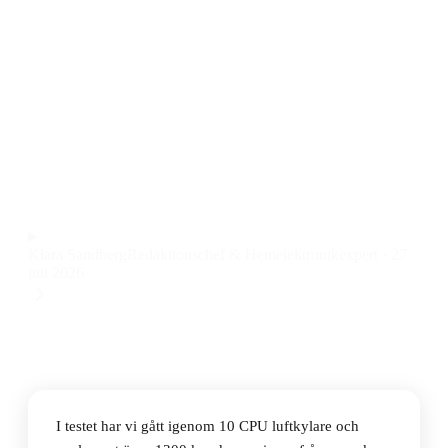
kylning
Den bästa CPU luftkylaren 1151 2026 är Thermalright
Peerless Assassin 120 SE, som levererar stabil kylning,
låg ljudnivå och enkel installation till ett pris på 442
kr.
Observera att vi kan få provision via återförsäljarlänkar. Inga
varumärken betalar för våra omdömen.
Klara Sandberg
Redaktionschef & Hemelektronikexpert
·
27
juli 2026
I testet har vi gått igenom 10 CPU luftkylare och