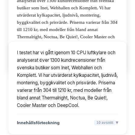
analyserat över 1300 kundrecensioner från svenska
butiker som Inet, Webhallen och Komplett. Vi har
utvärderat kylkapacitet, ljudnivå, montering,
byggkvalitet och prisvärde. Priserna varierar från 304
till 1210 kr, med modeller från bland annat
Thermalright, Noctua, Be Quiet!, Cooler Master och
DeepCool.
I testet har vi gått igenom 10 CPU luftkylare och
analyserat över 1300 kundrecensioner från
▾
Innehållsförteckning
10
avsnitt
svenska butiker som Inet, Webhallen och
Komplett. Vi har utvärderat kylkapacitet, ljudnivå,
montering, byggkvalitet och prisvärde. Priserna
varierar från 304 till 1210 kr, med modeller från
bland annat Thermalright, Noctua, Be Quiet!,
Cooler Master och DeepCool.
▾
Innehållsförteckning
10
avsnitt