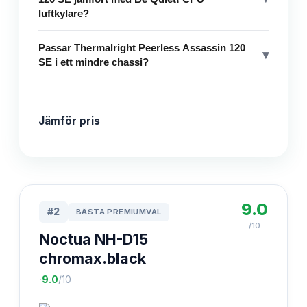
luftkylare?
Passar Thermalright Peerless Assassin 120
▾
SE i ett mindre chassi?
Jämför pris
9.0
#
2
BÄSTA PREMIUMVAL
/10
Noctua NH-D15
chromax.black
·
9.0
/10