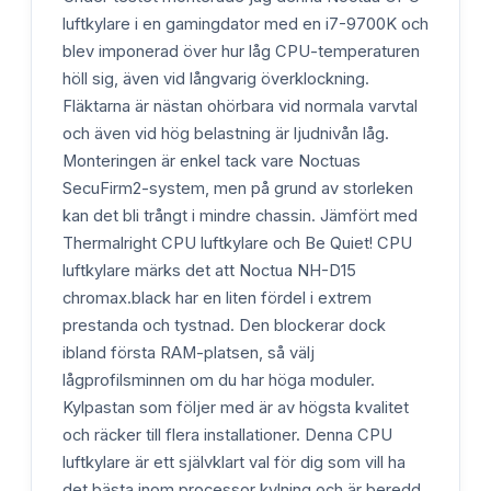
luftkylare i en gamingdator med en i7-9700K och
blev imponerad över hur låg CPU-temperaturen
höll sig, även vid långvarig överklockning.
Fläktarna är nästan ohörbara vid normala varvtal
och även vid hög belastning är ljudnivån låg.
Monteringen är enkel tack vare Noctuas
SecuFirm2-system, men på grund av storleken
kan det bli trångt i mindre chassin. Jämfört med
Thermalright CPU luftkylare och Be Quiet! CPU
luftkylare märks det att Noctua NH-D15
chromax.black har en liten fördel i extrem
prestanda och tystnad. Den blockerar dock
ibland första RAM-platsen, så välj
lågprofilsminnen om du har höga moduler.
Kylpastan som följer med är av högsta kvalitet
och räcker till flera installationer. Denna CPU
luftkylare är ett självklart val för dig som vill ha
det bästa inom processor kylning och är beredd