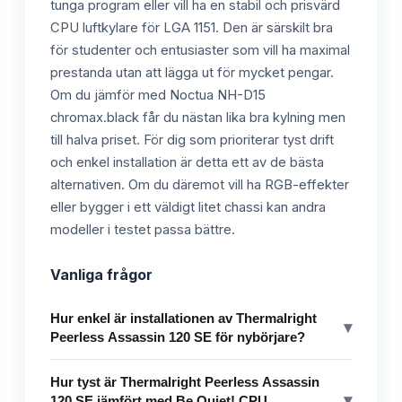
tunga program eller vill ha en stabil och prisvärd
CPU luftkylare för LGA 1151. Den är särskilt bra
för studenter och entusiaster som vill ha maximal
prestanda utan att lägga ut för mycket pengar.
Om du jämför med Noctua NH-D15
chromax.black får du nästan lika bra kylning men
till halva priset. För dig som prioriterar tyst drift
och enkel installation är detta ett av de bästa
alternativen. Om du däremot vill ha RGB-effekter
eller bygger i ett väldigt litet chassi kan andra
modeller i testet passa bättre.
Vanliga frågor
Hur enkel är installationen av Thermalright
▾
Peerless Assassin 120 SE för nybörjare?
Hur tyst är Thermalright Peerless Assassin
▾
120 SE jämfört med Be Quiet! CPU