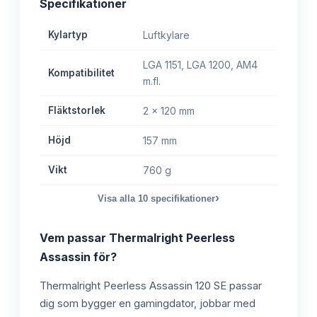
Specifikationer
Kylartyp
Luftkylare
LGA 1151, LGA 1200, AM4
Kompatibilitet
m.fl.
Fläktstorlek
2 x 120 mm
Höjd
157 mm
Vikt
760 g
›
Visa alla
10
specifikationer
Vem passar
Thermalright Peerless
Assassin
för?
Thermalright Peerless Assassin 120 SE passar
dig som bygger en gamingdator, jobbar med