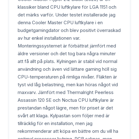
klassiker bland CPU luftkylare för LGA 1151 och
det märks varför. Under testet installerade jag
denna Cooler Master CPU luftkylare i en
budgetgamingdator och blev positivt överraskad
av hur enkel installationen var.
Monteringssystemet är förbättrat jämfört med
äldre versioner och det tog bara några minuter
att få allt på plats. Kylningen är stabil vid normal
användning och även vid lättare gaming höll sig
CPU-temperaturen på rimliga nivåer. Fläkten är
tyst vid låg belastning, men kan höras något vid
maxvarv. Jämfört med Thermalright Peerless
Assassin 120 SE och Noctua CPU luftkylare är
prestandan något lägre, men för priset är det
svårt att klaga. Kylpastan som följer med är
tillräcklig för en installation, men jag
rekommenderar att köpa en bättre om du vill ha
optimal processor kylning. RGB saknas, men