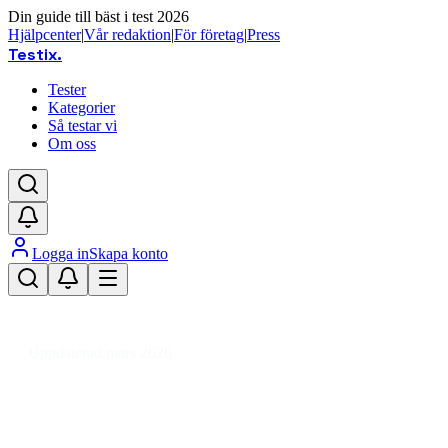
Din guide till bäst i test 2026
Hjälpcenter
|
Vår redaktion
|
För företag
|
Press
Testix
.
Tester
Kategorier
Så testar vi
Om oss
Logga in
Skapa konto
Hem
/
Dator
/
Datorkomponenter
/
Datorkylning
/
CPU luftkylare
/
CPU luftkylare 1151
Uppdaterad mars 2026
Bästa CPU luftkylare för 1151-
socket 2026 – tyst och effektiv