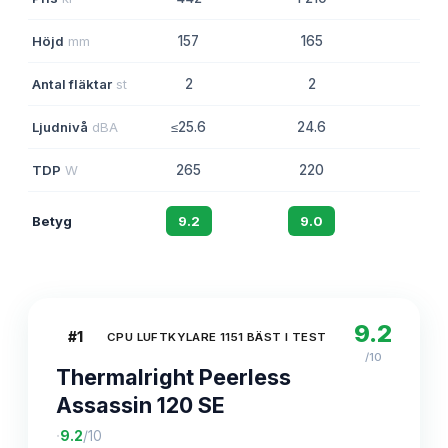
Höjd
mm
157
165
159
Antal fläktar
st
2
2
1
Ljudnivå
dBA
≤25.6
24.6
26
TDP
W
265
220
150
Betyg
9.2
9.0
8.6
9.2
#
1
CPU LUFTKYLARE 1151 BÄST I TEST
/10
Thermalright Peerless
Assassin 120 SE
·
9.2
/10