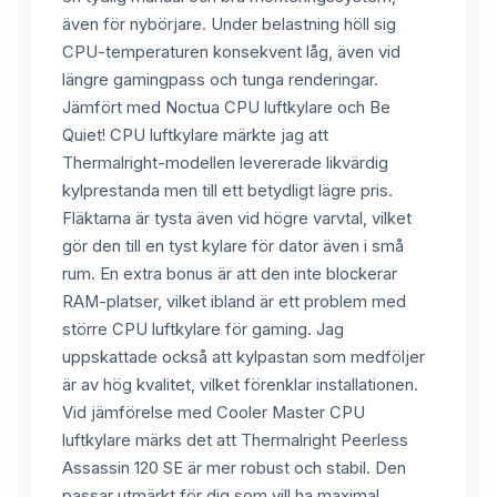
även för nybörjare. Under belastning höll sig
CPU-temperaturen konsekvent låg, även vid
längre gamingpass och tunga renderingar.
Jämfört med Noctua CPU luftkylare och Be
Quiet! CPU luftkylare märkte jag att
Thermalright-modellen levererade likvärdig
kylprestanda men till ett betydligt lägre pris.
Fläktarna är tysta även vid högre varvtal, vilket
gör den till en tyst kylare för dator även i små
rum. En extra bonus är att den inte blockerar
RAM-platser, vilket ibland är ett problem med
större CPU luftkylare för gaming. Jag
uppskattade också att kylpastan som medföljer
är av hög kvalitet, vilket förenklar installationen.
Vid jämförelse med Cooler Master CPU
luftkylare märks det att Thermalright Peerless
Assassin 120 SE är mer robust och stabil. Den
passar utmärkt för dig som vill ha maximal