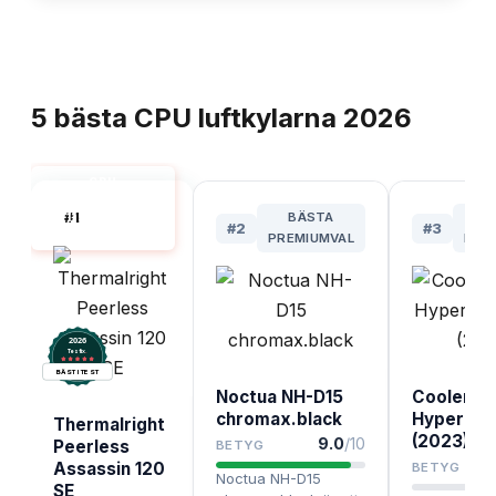
TOPPLISTA
5
bästa
CPU luftkylarna
2026
CPU
LUFTKYLARE
#
1
BÄSTA
B
1151 BÄST I
#
2
#
3
TEST
PREMIUMVAL
BUD
2026
.
Testix
BÄST I TEST
Noctua NH-D15
Cooler M
chromax.black
Hyper 212
Thermalright
(2023)
9.0
/10
Peerless
BETYG
Assassin 120
BETYG
Noctua NH-D15
SE