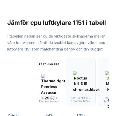
JÄMFÖRELSE
Jämför
cpu luftkylare 1151
i tabell
I tabellen nedan ser du de viktigaste skillnaderna mellan
våra testvinnare, så att du snabbt kan avgöra vilken
cpu
luftkylare 1151
som matchar dina behov och din budget.
TESTVINNARE
Noctua NH-D15
Cooler Ma
Thermalright
chromax.black
Hyper 212
Peerless Assass
Pris
kr
442
1 210
304