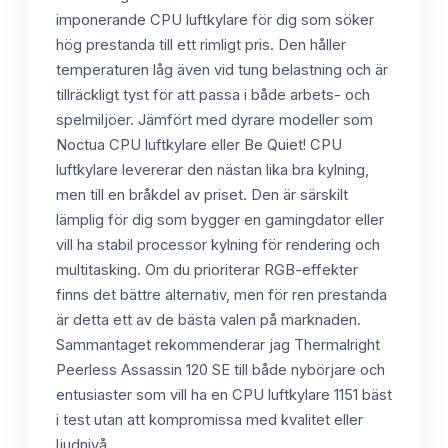
imponerande CPU luftkylare för dig som söker
hög prestanda till ett rimligt pris. Den håller
temperaturen låg även vid tung belastning och är
tillräckligt tyst för att passa i både arbets- och
spelmiljöer. Jämfört med dyrare modeller som
Noctua CPU luftkylare eller Be Quiet! CPU
luftkylare levererar den nästan lika bra kylning,
men till en bråkdel av priset. Den är särskilt
lämplig för dig som bygger en gamingdator eller
vill ha stabil processor kylning för rendering och
multitasking. Om du prioriterar RGB-effekter
finns det bättre alternativ, men för ren prestanda
är detta ett av de bästa valen på marknaden.
Sammantaget rekommenderar jag Thermalright
Peerless Assassin 120 SE till både nybörjare och
entusiaster som vill ha en CPU luftkylare 1151 bäst
i test utan att kompromissa med kvalitet eller
ljudnivå.