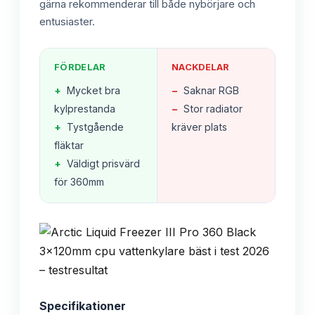
gärna rekommenderar till både nybörjare och
entusiaster.
FÖRDELAR
NACKDELAR
+
Mycket bra
−
Saknar RGB
kylprestanda
−
Stor radiator
+
Tystgående
kräver plats
fläktar
+
Väldigt prisvärd
för 360mm
Specifikationer