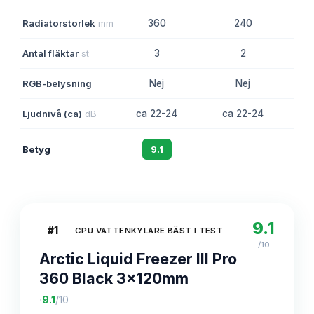
Radiatorstorlek
mm
360
240
Antal fläktar
st
3
2
RGB-belysning
Nej
Nej
Ljudnivå (ca)
dB
ca 22-24
ca 22-24
c
Betyg
9.1
8.7
9.1
#
1
CPU VATTENKYLARE BÄST I TEST
/10
Arctic Liquid Freezer III Pro
360 Black 3x120mm
·
9.1
/10