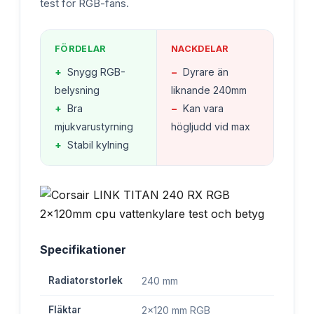
test för RGB-fans.
FÖRDELAR
NACKDELAR
+
Snygg RGB-
−
Dyrare än
belysning
liknande 240mm
+
Bra
−
Kan vara
mjukvarustyrning
högljudd vid max
+
Stabil kylning
Specifikationer
Radiatorstorlek
240 mm
Fläktar
2x120 mm RGB