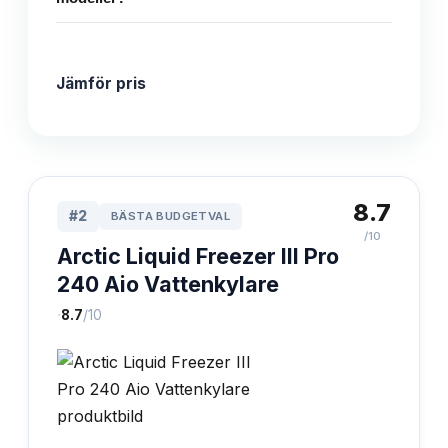
Jämför pris
8.7
#
2
BÄSTA BUDGETVAL
/10
Arctic Liquid Freezer III Pro
240 Aio Vattenkylare
·
8.7
/10