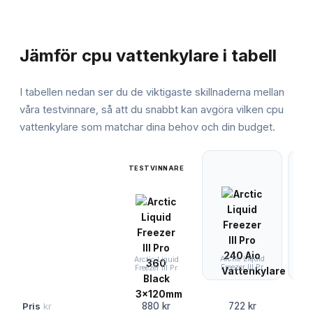
JÄMFÖRELSE
Jämför
cpu vattenkylare
i tabell
I tabellen nedan ser du de viktigaste skillnaderna mellan
våra testvinnare, så att du snabbt kan avgöra vilken
cpu
vattenkylare
som matchar dina behov och din budget.
TESTVINNARE
Arctic Liquid
Corsa
Arctic Liquid
Freezer III Pr
2
Freezer III Pr
Pris
kr
880 kr
722 kr