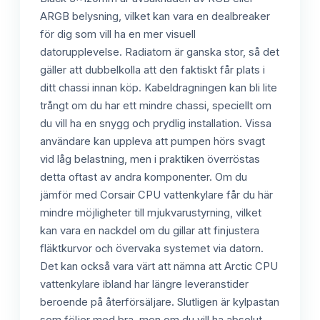
ARGB belysning, vilket kan vara en dealbreaker
för dig som vill ha en mer visuell
datorupplevelse. Radiatorn är ganska stor, så det
gäller att dubbelkolla att den faktiskt får plats i
ditt chassi innan köp. Kabeldragningen kan bli lite
trångt om du har ett mindre chassi, speciellt om
du vill ha en snygg och prydlig installation. Vissa
användare kan uppleva att pumpen hörs svagt
vid låg belastning, men i praktiken överröstas
detta oftast av andra komponenter. Om du
jämför med Corsair CPU vattenkylare får du här
mindre möjligheter till mjukvarustyrning, vilket
kan vara en nackdel om du gillar att finjustera
fläktkurvor och övervaka systemet via datorn.
Det kan också vara värt att nämna att Arctic CPU
vattenkylare ibland har längre leveranstider
beroende på återförsäljare. Slutligen är kylpastan
som följer med bra, men om du vill ha absolut