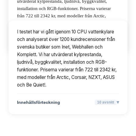
utvärderat kylprestanda, ljudnivå, byggkvalitet,
installation och RGB-funktioner. Priserna varierar
från 722 till 2342 kr, med modeller från Arctic,
Corsair, NZXT, ASUS och Be Quiet!.
I testet har vi gått igenom 10 CPU vattenkylare
och analyserat över 1200 kundrecensioner från
▾
Innehållsförteckning
10
avsnitt
svenska butiker som Inet, Webhallen och
Komplett. Vi har utvärderat kylprestanda,
ljudnivå, byggkvalitet, installation och RGB-
funktioner. Priserna varierar från 722 till 2342 kr,
med modeller från Arctic, Corsair, NZXT, ASUS
och Be Quiet!.
▾
Innehållsförteckning
10
avsnitt