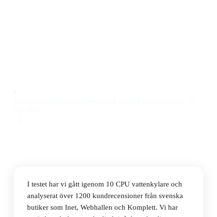
Den bästa CPU vattenkylaren 2026 är Arctic Liquid
Freezer III Pro 360 Black, som kombinerar låg
ljudnivå, effektiv kylning och smidig installation till
ett pris på 880 kr.
Observera att vi kan få provision via återförsäljarlänkar. Inga
varumärken betalar för våra omdömen.
Klara Sandberg
Redaktionschef & Hemelektronikexpert
·
27
juli 2026
I testet har vi gått igenom 10 CPU vattenkylare och
analyserat över 1200 kundrecensioner från svenska
butiker som Inet, Webhallen och Komplett. Vi har