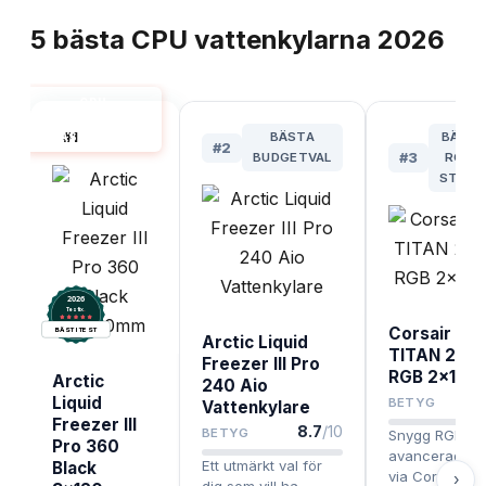
TOPPLISTA
5
bästa
CPU vattenkylarna
2026
CPU
VATTENKYLARE
#
1
BÄSTA
BÄST 
BÄST I TEST
#
2
BUDGETVAL
#
3
RGB 
STYRN
2026
.
Testix
Corsair LIN
BÄST I TEST
Arctic Liquid
TITAN 240 
Freezer III Pro
RGB 2x12
Arctic
240 Aio
8
Liquid
BETYG
Vattenkylare
Freezer III
8.7
/10
BETYG
Snygg RGB,
Pro 360
avancerad sty
Ett utmärkt val för
Black
via Corsair Li
›