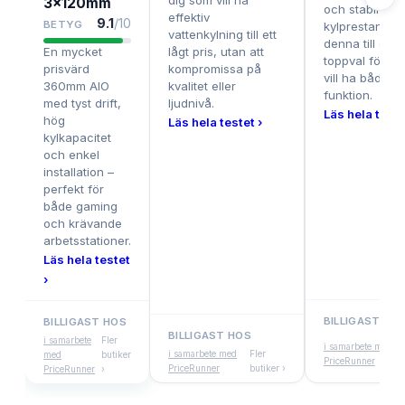
dig som vill ha
3x120mm
och stabil
effektiv
9.1
/10
BETYG
kylprestanda 
vattenkylning till ett
denna till ett
En mycket
lågt pris, utan att
toppval för di
prisvärd
kompromissa på
vill ha både st
360mm AIO
kvalitet eller
funktion.
med tyst drift,
ljudnivå.
Läs hela teste
hög
Läs hela testet ›
kylkapacitet
och enkel
installation –
perfekt för
både gaming
och krävande
arbetsstationer.
Läs hela testet
›
BILLIGAST HO
BILLIGAST HOS
BILLIGAST HOS
F
i samarbete
Fler
i samarbete med
i samarbete med
Fler
b
med
butiker
PriceRunner
PriceRunner
butiker ›
›
PriceRunner
›