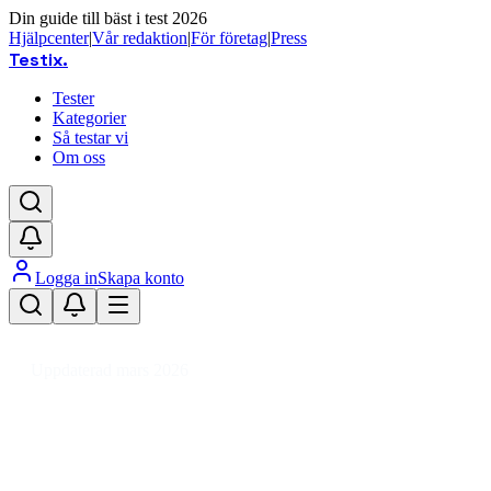
Din guide till bäst i test 2026
Hjälpcenter
|
Vår redaktion
|
För företag
|
Press
Testix
.
Tester
Kategorier
Så testar vi
Om oss
Logga in
Skapa konto
Hem
/
Dator
/
Datorkomponenter
/
Datorkylning
/
CPU vattenkylare
Uppdaterad mars 2026
CPU vattenkylare bäst i test 2026
– tyst kylning för gaming