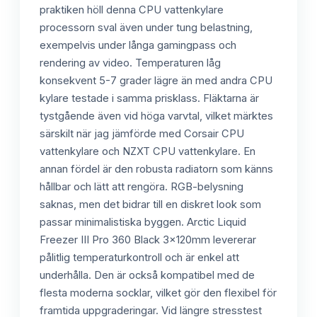
praktiken höll denna CPU vattenkylare
processorn sval även under tung belastning,
exempelvis under långa gamingpass och
rendering av video. Temperaturen låg
konsekvent 5-7 grader lägre än med andra CPU
kylare testade i samma prisklass. Fläktarna är
tystgående även vid höga varvtal, vilket märktes
särskilt när jag jämförde med Corsair CPU
vattenkylare och NZXT CPU vattenkylare. En
annan fördel är den robusta radiatorn som känns
hållbar och lätt att rengöra. RGB-belysning
saknas, men det bidrar till en diskret look som
passar minimalistiska byggen. Arctic Liquid
Freezer III Pro 360 Black 3x120mm levererar
pålitlig temperaturkontroll och är enkel att
underhålla. Den är också kompatibel med de
flesta moderna socklar, vilket gör den flexibel för
framtida uppgraderingar. Vid längre stresstest