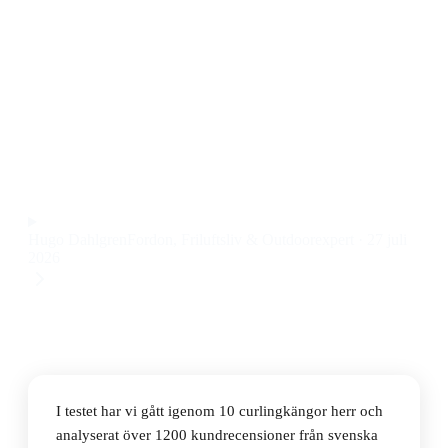
Den bästa curlingkängan herr 2026 är Tretorn Arch
Hybrid M WaterProof. Den här curlingkängan
kombinerar vattentätt skydd, bra grepp och
förvånansvärt låg vikt till ett pris på 560 kr.
Observera att vi kan få provision via återförsäljarlänkar. Inga
varumärken betalar för våra omdömen.
Hugo Dahlgren
Fordon, Friluftsliv & Outdoorexpert
·
27 juli
2026
I testet har vi gått igenom 10 curlingkängor herr och
analyserat över 1200 kundrecensioner från svenska