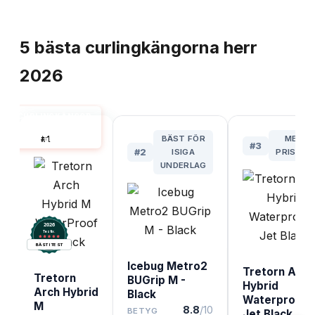
TOPPLISTA
5
bästa
curlingkängorna herr
2026
CURLINGKÄNGOR
HERR BÄST I
#
1
BÄST FÖR
MEST
TEST
#
3
#
2
ISIGA
PRISVÄR
UNDERLAG
2026
.
Testix
BÄST I TEST
Icebug Metro2
Tretorn Arch
Tretorn
BUGrip M -
Hybrid
Arch Hybrid
Black
Waterproof 
M
8.8
/10
BETYG
Jet Black