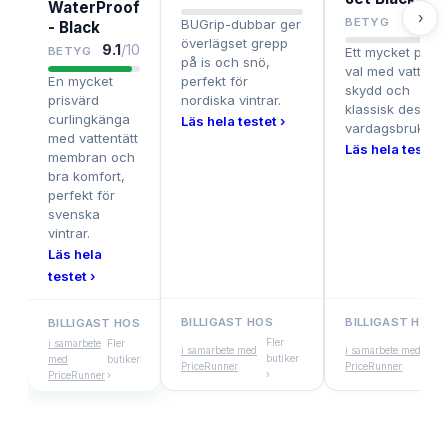
WaterProof
›
8.5
BETYG
BUGrip-dubbar ger
- Black
överlägset grepp
9.1
/10
BETYG
Ett mycket prisv
på is och snö,
val med vattentä
En mycket
perfekt för
skydd och
prisvärd
nordiska vintrar.
klassisk design 
curlingkänga
Läs hela testet ›
vardagsbruk.
med vattentätt
Läs hela testet 
membran och
bra komfort,
perfekt för
svenska
vintrar.
Läs hela
testet ›
BILLIGAST HOS
BILLIGAST HOS
BILLIGAST HOS
Fler
Fler
i samarbete
Fler
i samarbete med
i samarbete med
butiker
buti
med
butiker
PriceRunner
PriceRunner
›
›
PriceRunner
›