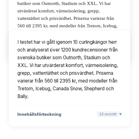
butiker som Outnorth, Stadium och XXL. Vi har
utvärderat komfort, värmeisolering, grepp,
vattentäthet och prisvärdhet. Priserna varierar från
560 till 2395 kr, med modeller från Tretorn, Icebug,
Canada Snow, Shepherd och Bally.
I testet har vi gått igenom 10 curlingkängor herr
och analyserat över 1200 kundrecensioner från
▾
Innehållsförteckning
10
avsnitt
svenska butiker som Outnorth, Stadium och
XXL. Vi har utvärderat komfort, värmeisolering,
grepp, vattentäthet och prisvärdhet. Priserna
varierar från 560 till 2395 kr, med modeller från
Tretorn, Icebug, Canada Snow, Shepherd och
Bally.
▾
Innehållsförteckning
10
avsnitt