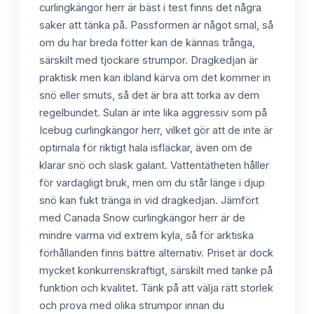
curlingkängor herr är bäst i test finns det några
saker att tänka på. Passformen är något smal, så
om du har breda fötter kan de kännas trånga,
särskilt med tjockare strumpor. Dragkedjan är
praktisk men kan ibland kärva om det kommer in
snö eller smuts, så det är bra att torka av dem
regelbundet. Sulan är inte lika aggressiv som på
Icebug curlingkängor herr, vilket gör att de inte är
optimala för riktigt hala isfläckar, även om de
klarar snö och slask galant. Vattentätheten håller
för vardagligt bruk, men om du står länge i djup
snö kan fukt tränga in vid dragkedjan. Jämfört
med Canada Snow curlingkängor herr är de
mindre varma vid extrem kyla, så för arktiska
förhållanden finns bättre alternativ. Priset är dock
mycket konkurrenskraftigt, särskilt med tanke på
funktion och kvalitet. Tänk på att välja rätt storlek
och prova med olika strumpor innan du