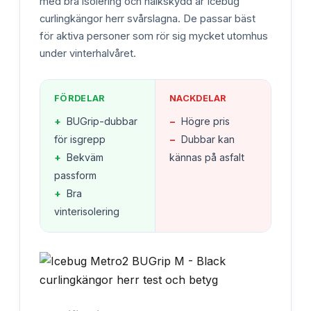
med bra isolering och halkskydd är Icebug
curlingkängor herr svårslagna. De passar bäst
för aktiva personer som rör sig mycket utomhus
under vinterhalvåret.
FÖRDELAR
NACKDELAR
+
BUGrip-dubbar
−
Högre pris
för isgrepp
−
Dubbar kan
+
Bekväm
kännas på asfalt
passform
+
Bra
vinterisolering