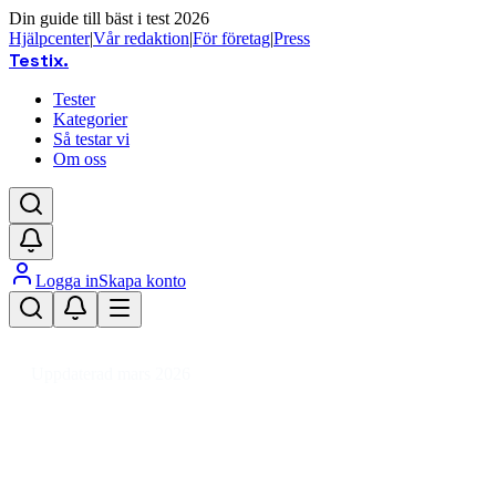
Din guide till bäst i test 2026
Hjälpcenter
|
Vår redaktion
|
För företag
|
Press
Testix
.
Tester
Kategorier
Så testar vi
Om oss
Logga in
Skapa konto
Hem
/
Kläder
/
Skor
/
Curlingkängor
/
Curlingkängor herr
Uppdaterad mars 2026
Bästa curlingkängorna herr 2026 –
test av varma och vattentäta
vinterkängor