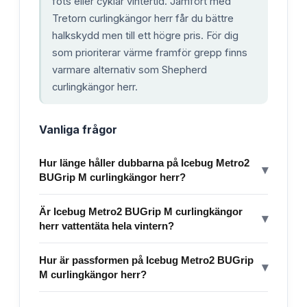
fots eller cyklar vintertid. Jämfört med
Tretorn curlingkängor herr får du bättre
halkskydd men till ett högre pris. För dig
som prioriterar värme framför grepp finns
varmare alternativ som Shepherd
curlingkängor herr.
Vanliga frågor
Hur länge håller dubbarna på Icebug Metro2
▾
BUGrip M curlingkängor herr?
Är Icebug Metro2 BUGrip M curlingkängor
▾
herr vattentäta hela vintern?
Hur är passformen på Icebug Metro2 BUGrip
▾
M curlingkängor herr?