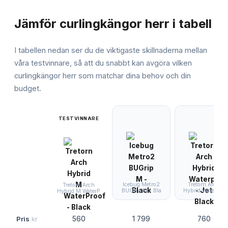
JÄMFÖRELSE
Jämför
curlingkängor herr
i tabell
I tabellen nedan ser du de viktigaste skillnaderna mellan
våra testvinnare, så att du snabbt kan avgöra vilken
curlingkängor herr
som matchar dina behov och din
budget.
TESTVINNARE
Icebug Metro2
Tretorn Arch
Tretorn Arch
BUGrip M - Bla
Hybrid Waterpro
Hybrid M WaterP
Pris
kr
560
1 799
760