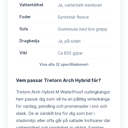
Vattentäthet
Ja, vattentätt membran
Foder
Syntetisk fleece
Sula
Gummisula med bra grepp
Dragkedja
Ja, på sidan
Vikt
Ca 850 g/par
›
Visa alla
12
specifikationer
Vem passar
Tretorn Arch Hybrid
för?
Tretorn Arch Hybrid M WaterProof curlingkängor
herr passar dig som vill ha en pålitlig vinterkänga
för vardag, pendling och promenader i snö och
slask. De är särskilt bra för dig som bor i
stadsmiljö eller ofta går på saltade trottoarer där
vattentäthet och smidighet är viktigt. Familjer