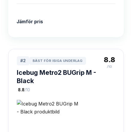
Jämför pris
8.8
#
2
BÄST FÖR ISIGA UNDERLAG
/10
Icebug Metro2 BUGrip M -
Black
·
8.8
/10