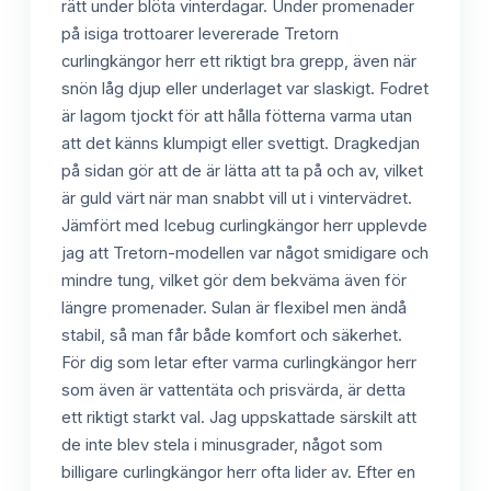
rätt under blöta vinterdagar. Under promenader
på isiga trottoarer levererade Tretorn
curlingkängor herr ett riktigt bra grepp, även när
snön låg djup eller underlaget var slaskigt. Fodret
är lagom tjockt för att hålla fötterna varma utan
att det känns klumpigt eller svettigt. Dragkedjan
på sidan gör att de är lätta att ta på och av, vilket
är guld värt när man snabbt vill ut i vintervädret.
Jämfört med Icebug curlingkängor herr upplevde
jag att Tretorn-modellen var något smidigare och
mindre tung, vilket gör dem bekväma även för
längre promenader. Sulan är flexibel men ändå
stabil, så man får både komfort och säkerhet.
För dig som letar efter varma curlingkängor herr
som även är vattentäta och prisvärda, är detta
ett riktigt starkt val. Jag uppskattade särskilt att
de inte blev stela i minusgrader, något som
billigare curlingkängor herr ofta lider av. Efter en