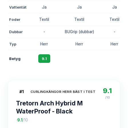
Vattentät
Ja
Ja
Ja
Foder
Textil
Textil
Textil
Dubbar
-
BUGrip (dubbar)
-
Typ
Herr
Herr
Herr
Betyg
9.1
8.8
8.5
9.1
#
1
CURLINGKÄNGOR HERR BÄST I TEST
/10
Tretorn Arch Hybrid M
WaterProof - Black
·
9.1
/10