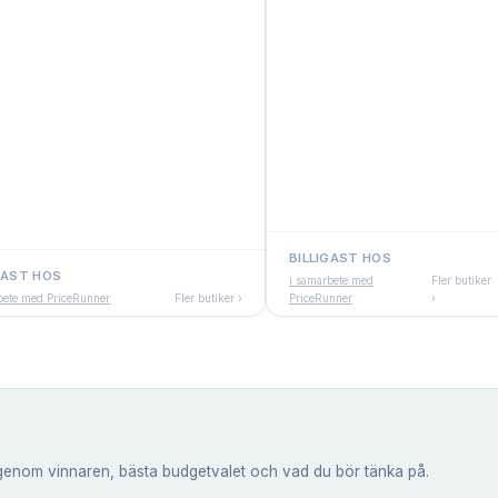
BILLIGAST HOS
GAST HOS
i samarbete med
Fler butiker
bete med PriceRunner
Fler butiker ›
PriceRunner
›
genom vinnaren, bästa budgetvalet och vad du bör tänka på.