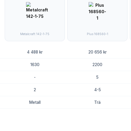
Metalcraft 142-1-75
Plus 168560-1
4 488 kr
20 656 kr
1630
2200
-
5
2
4-5
Metall
Trä
8.6
8.3