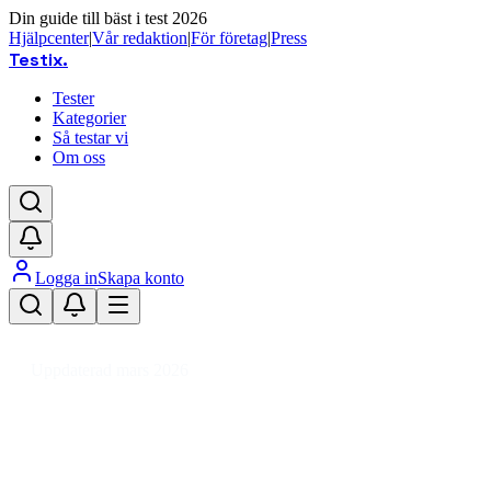
Din guide till bäst i test 2026
Hjälpcenter
|
Vår redaktion
|
För företag
|
Press
Testix
.
Tester
Kategorier
Så testar vi
Om oss
Logga in
Skapa konto
Hem
/
DIY
/
Uterum, Uthus & Förråd
/
Uthus
/
Cykelförråd
Uppdaterad mars 2026
Cykelförråd bäst i test 2026 – jä
Den bästa cykelförråden 2026 är GOP Bicycle Store, som k