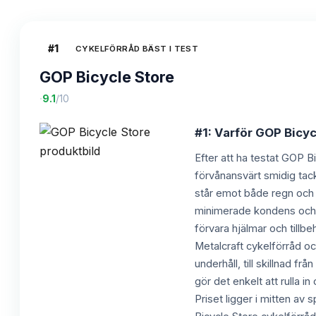
#
1
CYKELFÖRRÅD BÄST I TEST
GOP Bicycle Store
·
9.1
/10
#1: Varför GOP Bicycl
Efter att ha testat GOP Bi
förvånansvärt smidig tack
står emot både regn och sn
minimerade kondens och sk
förvara hjälmar och tillb
Metalcraft cykelförråd och
underhåll, till skillnad f
gör det enkelt att rulla i
Priset ligger i mitten a