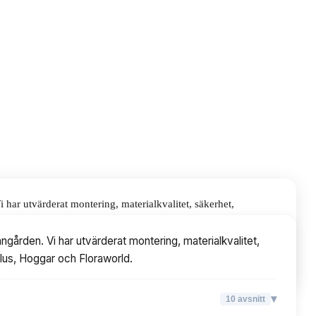
har utvärderat montering, materialkvalitet, säkerhet,
raworld.
gården. Vi har utvärderat montering, materialkvalitet,
Plus, Hoggar och Floraworld.
▾
10
avsnitt
▾
10
avsnitt