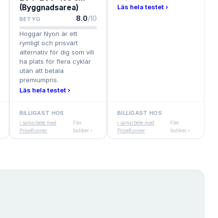
(Byggnadsarea)
Läs hela testet ›
8.0
/10
BETYG
Hoggar Nyon är ett
rymligt och prisvärt
alternativ för dig som vill
ha plats för flera cyklar
utan att betala
premiumpris.
Läs hela testet ›
BILLIGAST HOS
BILLIGAST HOS
i samarbete med
Fler
i samarbete med
Fler
PriceRunner
butiker ›
PriceRunner
butiker ›