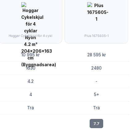
Hoggar Cykelskjul för 4 cykl
Plus 1675605-1
10 995 kr
28 595 kr
1630
2480
4.2
-
4
5+
Trä
Trä
8.0
7.7