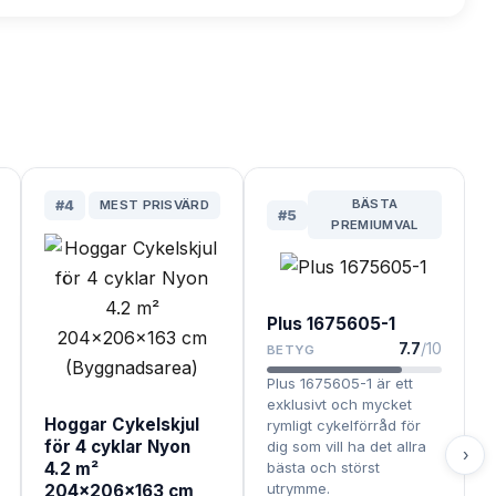
BÄSTA
#
4
MEST PRISVÄRD
#
5
PREMIUMVAL
Plus 1675605-1
7.7
/10
BETYG
Plus 1675605-1 är ett
exklusivt och mycket
Hoggar Cykelskjul
rymligt cykelförråd för
för 4 cyklar Nyon
dig som vill ha det allra
›
4.2 m²
bästa och störst
utrymme.
204x206x163 cm