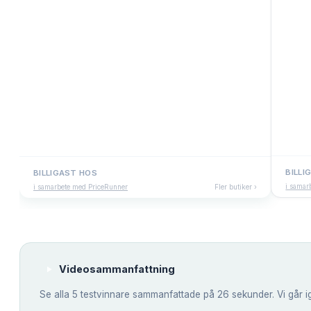
BILLI
BILLIGAST HOS
i samar
i samarbete med PriceRunner
Fler butiker ›
Videosammanfattning
Se alla
5
testvinnare sammanfattade på 26 sekunder. Vi går i