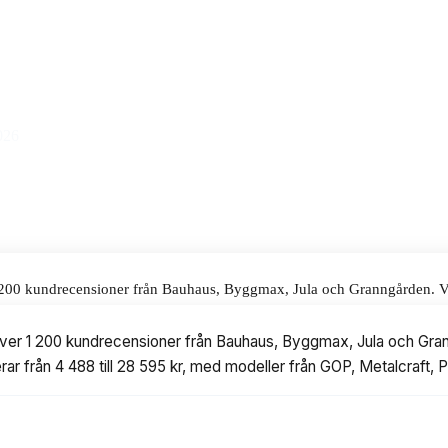
tt att montera och ger ett tryggt
cyklarna alltid står torra och säkra.
alar för våra omdömen.
026
 1 200 kundrecensioner från Bauhaus, Byggmax, Jula och Granngården. Vi 
till 28 595 kr, med modeller från GOP, Metalcraft, Plus, Hoggar och Flo
 över 1 200 kundrecensioner från Bauhaus, Byggmax, Jula och Grann
rar från 4 488 till 28 595 kr, med modeller från GOP, Metalcraft, 