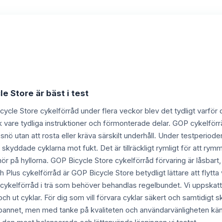
e Store är bäst i test
cycle Store cykelförråd under flera veckor blev det tydligt varför d
 vare tydliga instruktioner och förmonterade delar. GOP cykelförråd 
ö utan att rosta eller kräva särskilt underhåll. Under testperioden 
yddade cyklarna mot fukt. Det är tillräckligt rymligt för att rym
ehör på hyllorna. GOP Bicycle Store cykelförråd förvaring är låsbart
 Plus cykelförråd är GOP Bicycle Store betydligt lättare att flytta
rån cykelförråd i trä som behöver behandlas regelbundet. Vi uppskatt
n och ut cyklar. För dig som vill förvara cyklar säkert och samtidigt
v spannet, men med tanke på kvaliteten och användarvänligheten 