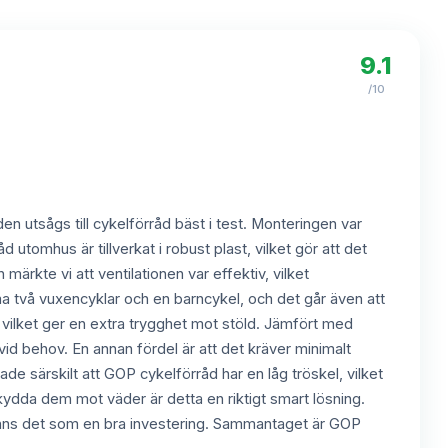
9.1
/10
en utsågs till cykelförråd bäst i test. Monteringen var
utomhus är tillverkat i robust plast, vilket gör att det
märkte vi att ventilationen var effektiv, vilket
ma två vuxencyklar och en barncykel, och det går även att
, vilket ger en extra trygghet mot stöld. Jämfört med
 vid behov. En annan fördel är att det kräver minimalt
ade särskilt att GOP cykelförråd har en låg tröskel, vilket
 skydda dem mot väder är detta en riktigt smart lösning.
känns det som en bra investering. Sammantaget är GOP