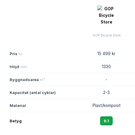
GOP Bicycle Store
Pris
kr
15 499 kr
Höjd
mm
1330
Byggnadsarea
m²
-
Kapacitet (antal cyklar)
2-3
Material
Plast/komposit
Betyg
9.1