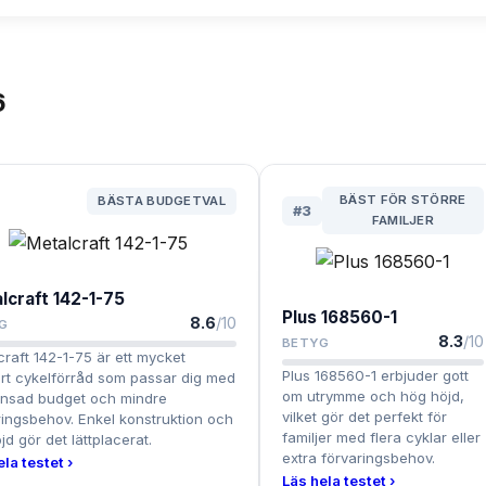
6
BÄST FÖR STÖRRE
BÄSTA BUDGETVAL
#
3
FAMILJER
lcraft 142-1-75
Plus 168560-1
8.6
/10
G
8.3
/10
BETYG
craft 142-1-75 är ett mycket
Plus 168560-1 erbjuder gott
ärt cykelförråd som passar dig med
om utrymme och hög höjd,
nsad budget och mindre
vilket gör det perfekt för
ringsbehov. Enkel konstruktion och
familjer med flera cyklar eller
jd gör det lättplacerat.
extra förvaringsbehov.
ela testet ›
Läs hela testet ›