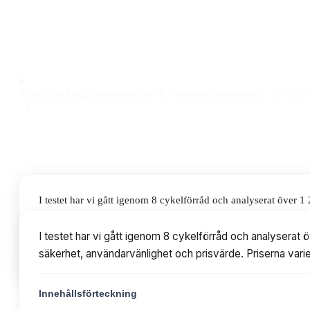
konstruktion till ett pris på 15 499 kr. GOP cykelförråd är lä
skydd mot både väder och stöld, vilket märks i vardagen när 
Observera att vi kan få provision via återförsäljarlänkar. Inga varumärken bet
Klara Sandberg
Redaktionschef & Hemelektronikexpert
·
27 juli 2
I testet har vi gått igenom 8 cykelförråd och analyserat över
användarvänlighet och prisvärde. Priserna varierar från 4 488 
I testet har vi gått igenom 8 cykelförråd och analyserat
säkerhet, användarvänlighet och prisvärde. Priserna varie
Innehållsförteckning
Innehållsförteckning