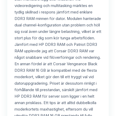
videoredigering och multitasking märktes en
tydlig skillnad i respons jämfört med enklare
DDR3 RAM minnen för dator. Modulen hanterade
dual channel-konfiguration utan problem och höll
sig sval även under längre belastning, vilket är ett
stort plus för dig som kör tunga arbetsflöden.
Jämfört med HP DDR3 RAM och Patriot DDR3
RAM upplevde jag att Corsair DDR3 RAM var
något snabbare vid filöverföringar och rendering.
En annan fördel är att Corsair Vengeance Black
DDR3 RAM 16 GB är kompatibel med de flesta
moderkort, vilket gör den till ett tryggt val vid
datoruppgradering. Priset är dessutom rimligt i
förhållande till prestandan, särskilt jämfört med
HP DDR3 RAM för server som ligger i en helt
annan prisklass. Ett tips är att alltid dubbelkolla
moderkortets maxhastighet, eftersom du vill
utnyttja DDR3 RAM 16 GB prestanda till fullo.