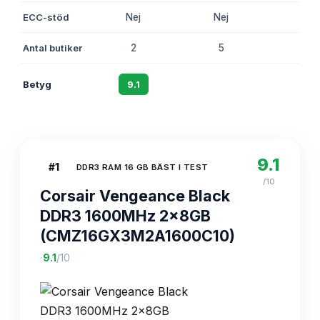
ECC-stöd
Nej
Nej
Nej
Antal butiker
2
5
3
Betyg
9.1
8.8
8.6
9.1
#
1
DDR3 RAM 16 GB BÄST I TEST
/10
Corsair Vengeance Black
DDR3 1600MHz 2x8GB
(CMZ16GX3M2A1600C10)
·
9.1
/10