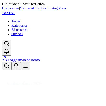
Din guide till bäst i test 2026
Hjälpcenter
|
Vår redaktion
|
För företag
|
Press
Testix
.
Tester
Kategorier
Så testar vi
Om oss
Logga in
Skapa konto
Hem
/
Dator
/
Datorkomponenter
/
RAM minnen
/
DDR3
/
DDR3 RAM 16 GB
Uppdaterad mars 2026
DDR3 RAM 16 GB bäst i test 2026
– snabbaste minnesmodulerna