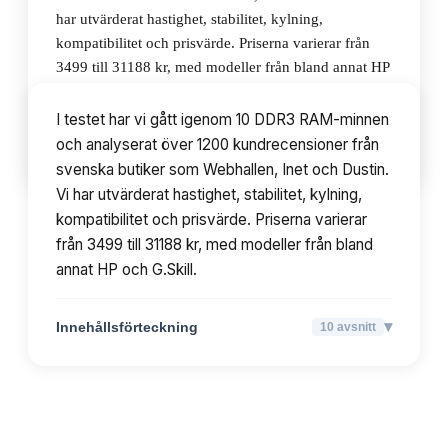
har utvärderat hastighet, stabilitet, kylning,
kompatibilitet och prisvärde. Priserna varierar från
3499 till 31188 kr, med modeller från bland annat HP
och G.Skill.
I testet har vi gått igenom 10 DDR3 RAM-minnen
och analyserat över 1200 kundrecensioner från
▾
Innehållsförteckning
10
avsnitt
svenska butiker som Webhallen, Inet och Dustin.
Vi har utvärderat hastighet, stabilitet, kylning,
kompatibilitet och prisvärde. Priserna varierar
från 3499 till 31188 kr, med modeller från bland
annat HP och G.Skill.
▾
Innehållsförteckning
10
avsnitt
TOPPLISTA