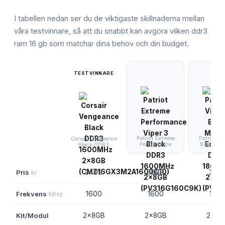
I tabellen nedan ser du de viktigaste skillnaderna mellan
våra testvinnare, så att du snabbt kan avgöra vilken
ddr3
ram 16 gb
som matchar dina behov och din budget.
TESTVINNARE
Patriot Extreme
Patriot Vi
Corsair Vengeance
Performance
Black M
Black DDR3
Pris
kr
3499
3669
367
Frekvens
MHz
1600
1600
1866
Kit/Modul
2x8GB
2x8GB
2x8G