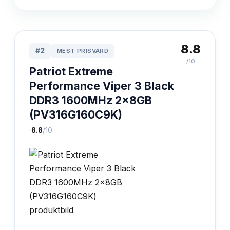
8.8
#
2
MEST PRISVÄRD
/10
Patriot Extreme
Performance Viper 3 Black
DDR3 1600MHz 2x8GB
(PV316G160C9K)
·
8.8
/10