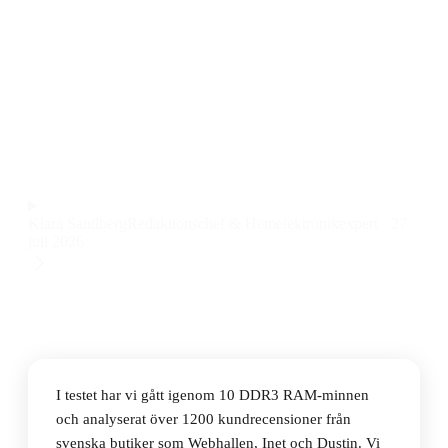
Den bästa DDR3 RAM-minnet 2026 är Corsair
Vengeance Black DDR3 1600MHz 2x8GB, som
levererar stabil prestanda och pålitlig kompatibilitet
till ett pris på 3499 kr.
Observera att vi kan få provision via återförsäljarlänkar. Inga
varumärken betalar för våra omdömen.
Klara Sandberg
Redaktionschef & Hemelektronikexpert
·
27
juli 2026
I testet har vi gått igenom 10 DDR3 RAM-minnen
och analyserat över 1200 kundrecensioner från
svenska butiker som Webhallen, Inet och Dustin. Vi