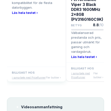
kompatibilitet för de flesta
Viper 3 Black
datorbyggen.
DDR3 1600MHz
Läs hela testet ›
2x8GB
(PV316G160C9K)
8.8
/10
BETYG
Välbalanserad
prestanda och pris,
passar utmärkt för
gaming och
vardagsbruk.
Läs hela testet ›
BILLIGAST HOS
BILLIGAST HOS
i samarbete med
Fler
PriceRunner
butiker ›
i samarbete med PriceRunner
Fler butiker ›
Videosammanfattning