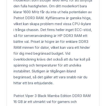
moderkort som stödjer 1866 MHz för att utnyttja
den fulla hastigheten. Om ditt moderkort bara
klarar 1600 MHz får du inte ut hela potentialen av
Patriot DDR3 RAM. Kylflänsarna är ganska höga,
vilket kan skapa problem med vissa CPU-kylare
i trånga chassin. Det finns heller inget ECC-stöd,
så för serveranvändning är HP DDR3 RAM ett
bättre val. Priset är högre än för enklare DDR3
RAM minnen för dator, vilket kan vara ett hinder
för dig med begränsad budget. Vid
överklockning krävs det också att du har koll på
spänning och temperaturer för att undvika
instabilitet. Slutligen är tillgången ibland
begränsad, så det gäller att vara snabb när du
hittar ett bra erbjudande.
Patriot Viper 3 Black Mamba Edition DDR3 RAM
16 GB är ett utmärkt val för gamers och