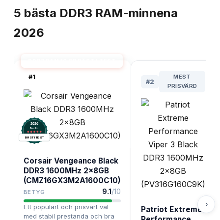
5
bästa
DDR3 RAM-minnena
2026
DDR3 RAM 16 GB BÄST I TEST
#
1
MEST
#
2
PRISVÄRD
2026
.
Testix
BÄST I TEST
Corsair Vengeance Black
DDR3 1600MHz 2x8GB
(CMZ16GX3M2A1600C10)
9.1
/10
BETYG
›
Ett populärt och prisvärt val
Patriot Extreme
med stabil prestanda och bra
Performance