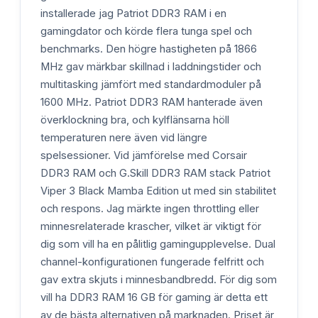
installerade jag Patriot DDR3 RAM i en
gamingdator och körde flera tunga spel och
benchmarks. Den högre hastigheten på 1866
MHz gav märkbar skillnad i laddningstider och
multitasking jämfört med standardmoduler på
1600 MHz. Patriot DDR3 RAM hanterade även
överklockning bra, och kylflänsarna höll
temperaturen nere även vid längre
spelsessioner. Vid jämförelse med Corsair
DDR3 RAM och G.Skill DDR3 RAM stack Patriot
Viper 3 Black Mamba Edition ut med sin stabilitet
och respons. Jag märkte ingen throttling eller
minnesrelaterade krascher, vilket är viktigt för
dig som vill ha en pålitlig gamingupplevelse. Dual
channel-konfigurationen fungerade felfritt och
gav extra skjuts i minnesbandbredd. För dig som
vill ha DDR3 RAM 16 GB för gaming är detta ett
av de bästa alternativen på marknaden. Priset är