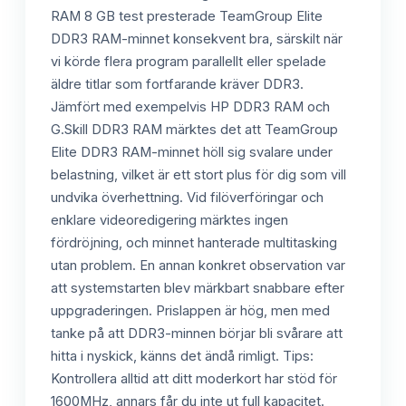
RAM 8 GB test presterade TeamGroup Elite
DDR3 RAM-minnet konsekvent bra, särskilt när
vi körde flera program parallellt eller spelade
äldre titlar som fortfarande kräver DDR3.
Jämfört med exempelvis HP DDR3 RAM och
G.Skill DDR3 RAM märktes det att TeamGroup
Elite DDR3 RAM-minnet höll sig svalare under
belastning, vilket är ett stort plus för dig som vill
undvika överhettning. Vid filöverföringar och
enklare videoredigering märktes ingen
fördröjning, och minnet hanterade multitasking
utan problem. En annan konkret observation var
att systemstarten blev märkbart snabbare efter
uppgraderingen. Prislappen är hög, men med
tanke på att DDR3-minnen börjar bli svårare att
hitta i nyskick, känns det ändå rimligt. Tips:
Kontrollera alltid att ditt moderkort har stöd för
1600MHz, annars får du inte ut full kapacitet.