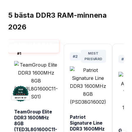
TOPPLISTA
5
bästa
DDR3 RAM-minnena
2026
DDR3 RAM 8 GB BÄST I
TEST
#
1
MEST
#
2
PRISVÄRD
#
3
2026
.
Testix
BÄST I TEST
TeamGroup Elite
Patriot
DDR3 1600MHz
Signature Line
8GB
DDR3 1600MHz
(TED3L8G1600C11-
G.Skil