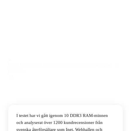
Den bästa DDR3 RAM-minnet 2026 är TeamGroup
Elite DDR3 1600MHz 8GB (TED3L8G1600C11-S01),
som levererar stabil prestanda och pålitlig
kompatibilitet till ett pris på 3353 kr.
Observera att vi kan få provision via återförsäljarlänkar. Inga
varumärken betalar för våra omdömen.
Klara Sandberg
Redaktionschef & Hemelektronikexpert
·
27
juli 2026
I testet har vi gått igenom 10 DDR3 RAM-minnen
och analyserat över 1200 kundrecensioner från
svenska återförsäljare som Inet, Webhallen och