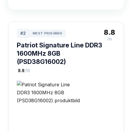
8.8
#
2
MEST PRISVÄRD
/10
Patriot Signature Line DDR3
1600MHz 8GB
(PSD38G16002)
·
8.8
/10