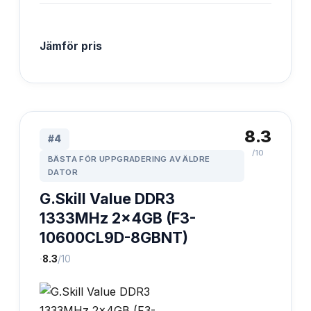
Jämför pris
8.3
#
4
/10
BÄSTA FÖR UPPGRADERING AV ÄLDRE
DATOR
G.Skill Value DDR3
1333MHz 2x4GB (F3-
10600CL9D-8GBNT)
·
8.3
/10