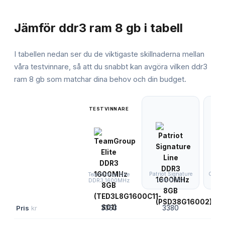
JÄMFÖRELSE
Jämför
ddr3 ram 8 gb
i tabell
I tabellen nedan ser du de viktigaste skillnaderna mellan
våra testvinnare, så att du snabbt kan avgöra vilken
ddr3
ram 8 gb
som matchar dina behov och din budget.
TESTVINNARE
Patriot Signature
G.Skil
TeamGroup Elite
Line DDR3
16
DDR3 1600MHz
Pris
kr
3353
3380