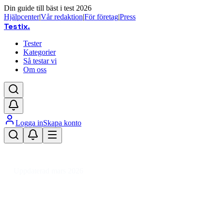
Din guide till bäst i test 2026
Hjälpcenter
|
Vår redaktion
|
För företag
|
Press
Testix
.
Tester
Kategorier
Så testar vi
Om oss
Logga in
Skapa konto
Hem
/
Dator
/
Datorkomponenter
/
RAM minnen
/
DDR3
/
DDR3 RAM 8 GB
Uppdaterad mars 2026
DDR3 RAM 8 GB bäst i test 2026
– jämför HP och G.Skill