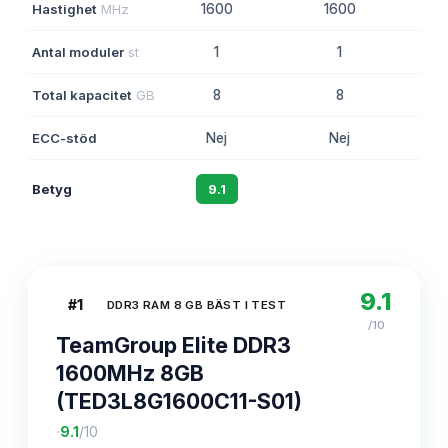
Hastighet
MHz
1600
1600
Antal moduler
st
1
1
Total kapacitet
GB
8
8
ECC-stöd
Nej
Nej
Betyg
9.1
8.8
9.1
#
1
DDR3 RAM 8 GB BÄST I TEST
/10
TeamGroup Elite DDR3
1600MHz 8GB
(TED3L8G1600C11-S01)
·
9.1
/10