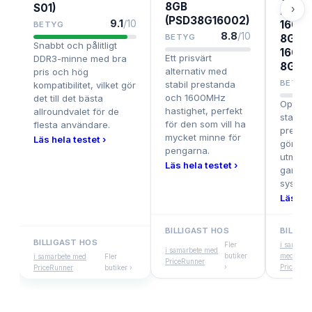
8GB
S01)
›
DDR3
(PSD38G16002)
9.1
/10
1600
BETYG
8.8
/10
BETYG
8GB (
Snabbt och pålitligt
1600C
Ett prisvärt
DDR3-minne med bra
8GIS)
alternativ med
pris och hög
BETYG
stabil prestanda
kompatibilitet, vilket gör
och 1600MHz
det till det bästa
Optime
hastighet, perfekt
allroundvalet för de
stabilit
för den som vill ha
flesta användare.
prestan
mycket minne för
Läs hela testet ›
gör den 
pengarna.
utmärkt
Läs hela testet ›
gaming
system
Läs hel
BILLIGAST HOS
BILLIG
BILLIGAST HOS
Fler
i samarbe
i samarbete med
butiker
med
i samarbete med
Fler
PriceRunner
›
PriceRun
PriceRunner
butiker ›