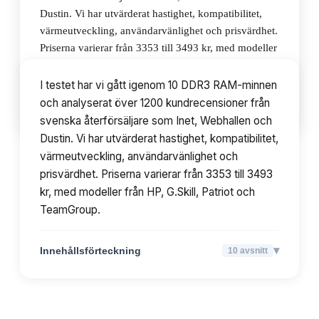
Dustin. Vi har utvärderat hastighet, kompatibilitet,
värmeutveckling, användarvänlighet och prisvärdhet.
Priserna varierar från 3353 till 3493 kr, med modeller
från HP, G.Skill, Patriot och TeamGroup.
I testet har vi gått igenom 10 DDR3 RAM-minnen
och analyserat över 1200 kundrecensioner från
▾
Innehållsförteckning
10
avsnitt
svenska återförsäljare som Inet, Webhallen och
Dustin. Vi har utvärderat hastighet, kompatibilitet,
värmeutveckling, användarvänlighet och
prisvärdhet. Priserna varierar från 3353 till 3493
kr, med modeller från HP, G.Skill, Patriot och
TeamGroup.
▾
Innehållsförteckning
10
avsnitt