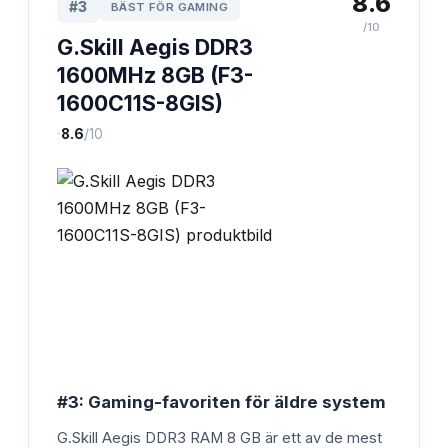
8.6
#
3
BÄST FÖR GAMING
/10
G.Skill Aegis DDR3
1600MHz 8GB (F3-
1600C11S-8GIS)
·
8.6
/10
#3: Gaming-favoriten för äldre system
G.Skill Aegis DDR3 RAM 8 GB är ett av de mest