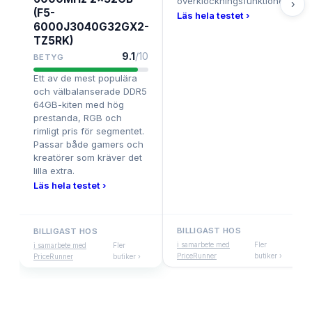
överklockningsfunktioner.
›
(F5-
Läs hela testet ›
6000J3040G32GX2-
TZ5RK)
9.1
/10
BETYG
Ett av de mest populära
och välbalanserade DDR5
64GB-kiten med hög
prestanda, RGB och
rimligt pris för segmentet.
Passar både gamers och
kreatörer som kräver det
lilla extra.
Läs hela testet ›
BILLIGAST HOS
BILLIGAST HOS
i samarbete med
Fler
i samarbete med
Fler
PriceRunner
butiker ›
PriceRunner
butiker ›