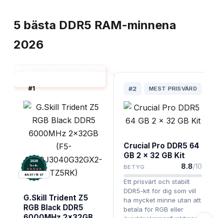
TOPPLISTA
5
bästa
DDR5 RAM-minnena
2026
DDR5 RAM 64 GB BÄST I
TEST
#
1
#
2
MEST PRISVÄRD
Crucial Pro DDR5 64
GB 2 x 32 GB Kit
2026
8.8
/10
BETYG
.
Testix
BÄST I TEST
Ett prisvärt och stabilt
DDR5-kit för dig som vill
G.Skill Trident Z5
ha mycket minne utan att
RGB Black DDR5
betala för RGB eller
6000MHz 2x32GB