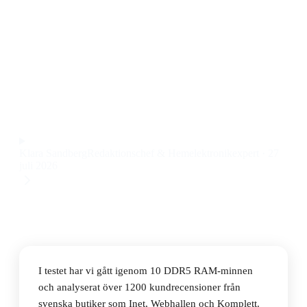
Den bästa DDR5 RAM-minnet 2026 är G.Skill Trident
Z5 RGB Black DDR5 6000MHz 2x32GB, som
kombinerar hög prestanda med stabilitet och snygg
RGB-belysning till ett pris på 10 690 kr.
Observera att vi kan få provision via återförsäljarlänkar. Inga
varumärken betalar för våra omdömen.
Klara Sandberg
Redaktionschef & Hemelektronikexpert
·
27
juli 2026
I testet har vi gått igenom 10 DDR5 RAM-minnen
och analyserat över 1200 kundrecensioner från
svenska butiker som Inet, Webhallen och Komplett.