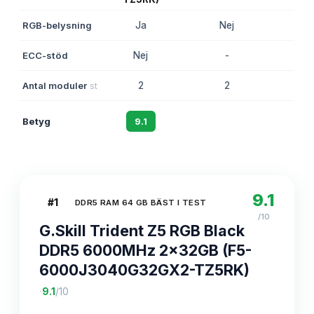
RGB-belysning
Ja
Nej
N
ECC-stöd
Nej
-
N
Antal moduler
st
2
2
Betyg
9.1
8.8
8
9.1
#
1
DDR5 RAM 64 GB BÄST I TEST
/10
G.Skill Trident Z5 RGB Black
DDR5 6000MHz 2x32GB (F5-
6000J3040G32GX2-TZ5RK)
·
9.1
/10