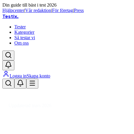
Din guide till bäst i test 2026
Hjälpcenter
|
Vår redaktion
|
För företag
|
Press
Testix
.
Tester
Kategorier
Så testar vi
Om oss
Logga in
Skapa konto
Hem
/
Dator
/
Datorkomponenter
/
RAM minnen
/
DDR5
/
DDR5 RAM 64 GB
Uppdaterad mars 2026
DDR5 RAM 64 GB bäst i test 2026
– snabbaste minnesmodulerna