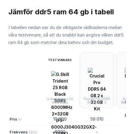
JÄMFÖRELSE
Jämför
ddr5 ram 64 gb
i tabell
I tabellen nedan ser du de viktigaste skillnaderna mellan
våra testvinnare, så att du snabbt kan avgöra vilken
ddr5
ram 64 gb
som matchar dina behov och din budget.
TESTVINNARE
Crucial Pro DDR5
Kingst
G.Skill Trident Z5
64 GB 2 x 3
Beast D
RGB Black
Pris
kr
10 690
59 010
59 
Frekvens
MHz
6000
-
52