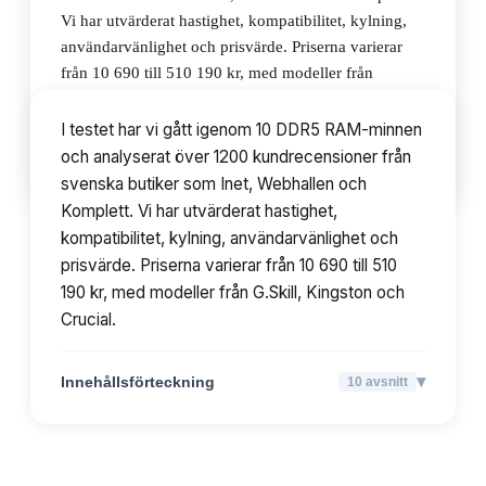
Vi har utvärderat hastighet, kompatibilitet, kylning,
användarvänlighet och prisvärde. Priserna varierar
från 10 690 till 510 190 kr, med modeller från
G.Skill, Kingston och Crucial.
I testet har vi gått igenom 10 DDR5 RAM-minnen
och analyserat över 1200 kundrecensioner från
▾
Innehållsförteckning
10
avsnitt
svenska butiker som Inet, Webhallen och
Komplett. Vi har utvärderat hastighet,
kompatibilitet, kylning, användarvänlighet och
prisvärde. Priserna varierar från 10 690 till 510
190 kr, med modeller från G.Skill, Kingston och
Crucial.
▾
Innehållsförteckning
10
avsnitt