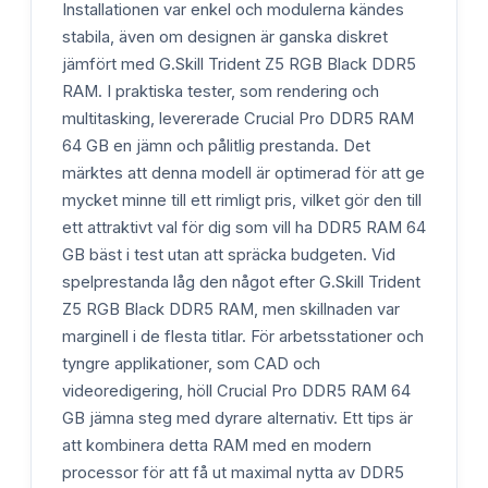
Installationen var enkel och modulerna kändes
stabila, även om designen är ganska diskret
jämfört med G.Skill Trident Z5 RGB Black DDR5
RAM. I praktiska tester, som rendering och
multitasking, levererade Crucial Pro DDR5 RAM
64 GB en jämn och pålitlig prestanda. Det
märktes att denna modell är optimerad för att ge
mycket minne till ett rimligt pris, vilket gör den till
ett attraktivt val för dig som vill ha DDR5 RAM 64
GB bäst i test utan att spräcka budgeten. Vid
spelprestanda låg den något efter G.Skill Trident
Z5 RGB Black DDR5 RAM, men skillnaden var
marginell i de flesta titlar. För arbetsstationer och
tyngre applikationer, som CAD och
videoredigering, höll Crucial Pro DDR5 RAM 64
GB jämna steg med dyrare alternativ. Ett tips är
att kombinera detta RAM med en modern
processor för att få ut maximal nytta av DDR5