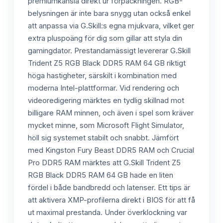
premiumkänsla direkt ur förpackningen. RGB-
belysningen är inte bara snygg utan också enkel
att anpassa via G.Skill:s egna mjukvara, vilket ger
extra pluspoäng för dig som gillar att styla din
gamingdator. Prestandamässigt levererar G.Skill
Trident Z5 RGB Black DDR5 RAM 64 GB riktigt
höga hastigheter, särskilt i kombination med
moderna Intel-plattformar. Vid rendering och
videoredigering märktes en tydlig skillnad mot
billigare RAM minnen, och även i spel som kräver
mycket minne, som Microsoft Flight Simulator,
höll sig systemet stabilt och snabbt. Jämfört
med Kingston Fury Beast DDR5 RAM och Crucial
Pro DDR5 RAM märktes att G.Skill Trident Z5
RGB Black DDR5 RAM 64 GB hade en liten
fördel i både bandbredd och latenser. Ett tips är
att aktivera XMP-profilerna direkt i BIOS för att få
ut maximal prestanda. Under överklockning var