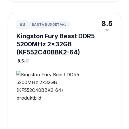
8.5
#
3
BÄSTA BUDGETVAL
/10
Kingston Fury Beast DDR5
5200MHz 2x32GB
(KF552C40BBK2-64)
·
8.5
/10