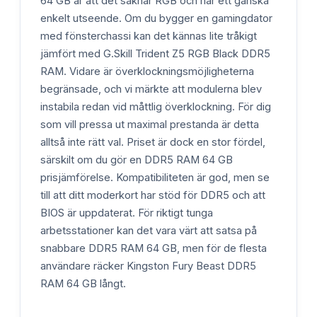
64 GB är att det saknar RGB och har ett ganska
enkelt utseende. Om du bygger en gamingdator
med fönsterchassi kan det kännas lite tråkigt
jämfört med G.Skill Trident Z5 RGB Black DDR5
RAM. Vidare är överklockningsmöjligheterna
begränsade, och vi märkte att modulerna blev
instabila redan vid måttlig överklockning. För dig
som vill pressa ut maximal prestanda är detta
alltså inte rätt val. Priset är dock en stor fördel,
särskilt om du gör en DDR5 RAM 64 GB
prisjämförelse. Kompatibiliteten är god, men se
till att ditt moderkort har stöd för DDR5 och att
BIOS är uppdaterat. För riktigt tunga
arbetsstationer kan det vara värt att satsa på
snabbare DDR5 RAM 64 GB, men för de flesta
användare räcker Kingston Fury Beast DDR5
RAM 64 GB långt.