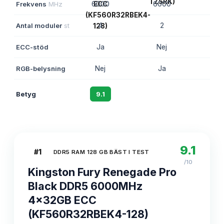
Frekvens
MHz
6000
6000
60
Antal moduler
st
4
2
ECC-stöd
Ja
Nej
N
RGB-belysning
Nej
Ja
N
Betyg
9.1
8.8
8
9.1
#
1
DDR5 RAM 128 GB BÄST I TEST
/10
Kingston Fury Renegade Pro
Black DDR5 6000MHz
4x32GB ECC
(KF560R32RBEK4-128)