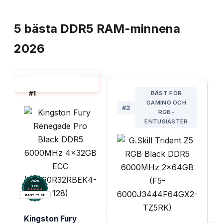
TOPPLISTA
5
bästa
DDR5 RAM-minnena
2026
DDR5 RAM 128 GB
BÄST I TEST
#
1
BÄST FÖR
GAMING OCH
#
2
RGB-
ENTUSIASTER
2026
.
Testix
G
BÄST I TEST
6
F
Kingston Fury