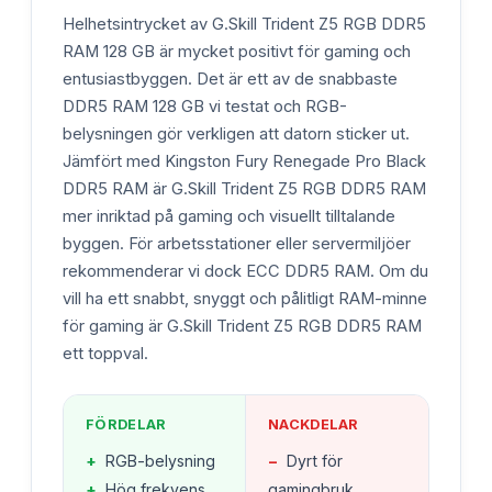
Helhetsintrycket av G.Skill Trident Z5 RGB DDR5
RAM 128 GB är mycket positivt för gaming och
entusiastbyggen. Det är ett av de snabbaste
DDR5 RAM 128 GB vi testat och RGB-
belysningen gör verkligen att datorn sticker ut.
Jämfört med Kingston Fury Renegade Pro Black
DDR5 RAM är G.Skill Trident Z5 RGB DDR5 RAM
mer inriktad på gaming och visuellt tilltalande
byggen. För arbetsstationer eller servermiljöer
rekommenderar vi dock ECC DDR5 RAM. Om du
vill ha ett snabbt, snyggt och pålitligt RAM-minne
för gaming är G.Skill Trident Z5 RGB DDR5 RAM
ett toppval.
FÖRDELAR
NACKDELAR
+
RGB-belysning
−
Dyrt för
+
Hög frekvens
gamingbruk