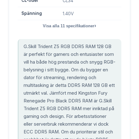
CL-tider
CL34
Spänning
1.40V
›
Visa alla
11
specifikationer
G.Skill Trident Z5 RGB DDR5 RAM 128 GB
är perfekt för gamers och entusiaster som
vill ha både hög prestanda och snygg RGB-
belysning i sitt bygge. Om du bygger en
dator för streaming, rendering och
multitasking är detta DDR5 RAM 128 GB ett
utmärkt val. Jämfört med Kingston Fury
Renegade Pro Black DDR5 RAM är G.Skill
Trident Z5 RGB DDR5 RAM mer inriktad på
gaming och design. För arbetsstationer
eller serverbruk rekommenderar vi dock
ECC DDR5 RAM. Om du prioriterar stil och