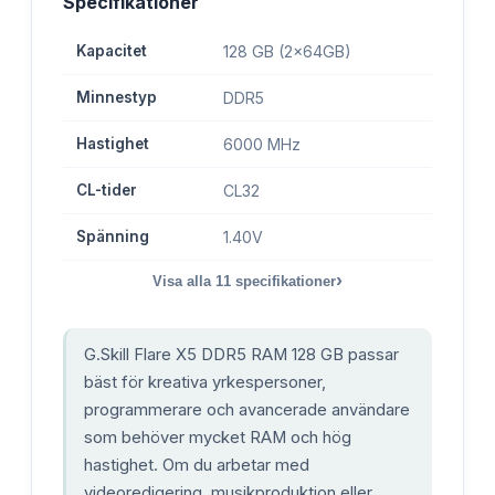
Specifikationer
Kapacitet
128 GB (2x64GB)
Minnestyp
DDR5
Hastighet
6000 MHz
CL-tider
CL32
Spänning
1.40V
›
Visa alla
11
specifikationer
G.Skill Flare X5 DDR5 RAM 128 GB passar
bäst för kreativa yrkespersoner,
programmerare och avancerade användare
som behöver mycket RAM och hög
hastighet. Om du arbetar med
videoredigering, musikproduktion eller