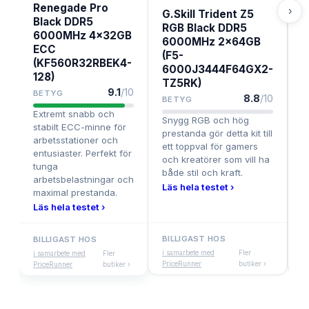
B
Renegade Pro
›
G.Skill Trident Z5
Black DDR5
M
RGB Black DDR5
6000MHz 4x32GB
p
6000MHz 2x64GB
ECC
p
(F5-
(KF560R32RBEK4-
a
6000J3444F64GX2-
p
128)
TZ5RK)
L
9.1
/10
BETYG
8.8
/10
BETYG
Extremt snabb och
Snygg RGB och hög
stabilt ECC-minne för
prestanda gör detta kit till
arbetsstationer och
ett toppval för gamers
entusiaster. Perfekt för
och kreatörer som vill ha
tunga
både stil och kraft.
arbetsbelastningar och
Läs hela testet ›
maximal prestanda.
Läs hela testet ›
BILLIGAST HOS
B
BILLIGAST HOS
i samarbete med
Fler
i
i samarbete med
Fler
PriceRunner
butiker ›
P
PriceRunner
butiker ›