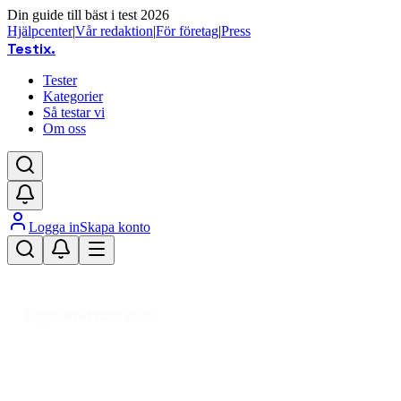
Din guide till bäst i test 2026
Hjälpcenter
|
Vår redaktion
|
För företag
|
Press
Testix
.
Tester
Kategorier
Så testar vi
Om oss
Logga in
Skapa konto
Hem
/
Dator
/
Datorkomponenter
/
RAM minnen
/
DDR5
/
DDR5 RAM 128 GB
Uppdaterad mars 2026
DDR5 RAM 128 GB bäst i test
2026 – våra favoriter för