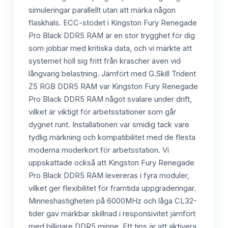
simuleringar parallellt utan att märka någon
flaskhals. ECC-stödet i Kingston Fury Renegade
Pro Black DDR5 RAM är en stor trygghet för dig
som jobbar med kritiska data, och vi märkte att
systemet höll sig fritt från krascher även vid
långvarig belastning. Jämfört med G.Skill Trident
Z5 RGB DDR5 RAM var Kingston Fury Renegade
Pro Black DDR5 RAM något svalare under drift,
vilket är viktigt för arbetsstationer som går
dygnet runt. Installationen var smidig tack vare
tydlig märkning och kompatibilitet med de flesta
moderna moderkort för arbetsstation. Vi
uppskattade också att Kingston Fury Renegade
Pro Black DDR5 RAM levereras i fyra moduler,
vilket ger flexibilitet för framtida uppgraderingar.
Minneshastigheten på 6000MHz och låga CL32-
tider gav märkbar skillnad i responsivitet jämfört
med billigare DDR5 minne. Ett tips är att aktivera