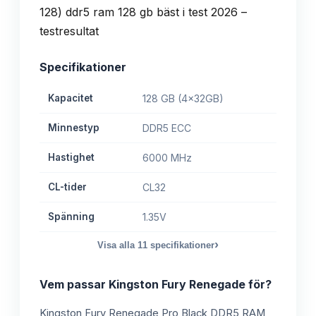
Specifikationer
Kapacitet
128 GB (4x32GB)
Minnestyp
DDR5 ECC
Hastighet
6000 MHz
CL-tider
CL32
Spänning
1.35V
›
Visa alla
11
specifikationer
Vem passar
Kingston Fury Renegade
för?
Kingston Fury Renegade Pro Black DDR5 RAM