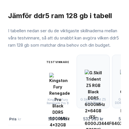
JÄMFÖRELSE
Jämför
ddr5 ram 128 gb
i tabell
I tabellen nedan ser du de viktigaste skillnaderna mellan
våra testvinnare, så att du snabbt kan avgöra vilken
ddr5
ram 128 gb
som matchar dina behov och din budget.
TESTVINNARE
G.Skill Trident Z5
G.Skil
Kingston Fury
RGB Black
DDR5 60
Renegade Pro B
Pris
kr
512 079 kr
532 993 kr
539 5