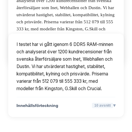
analyserat över 1200 kundrecensioner från svenska
återförsäljare som Inet, Webhallen och Dustin. Vi har
utvärderat hastighet, stabilitet, kompatibilitet, kylning
och prisvärde. Priserna varierar från 512 079 till 555
333 kr, med modeller från Kingston, G.Skill och
Crucial.
I testet har vi gått igenom 6 DDR5 RAM-minnen
och analyserat över 1200 kundrecensioner från
▾
Innehållsförteckning
10
avsnitt
svenska återförsäljare som Inet, Webhallen och
Dustin. Vi har utvärderat hastighet, stabilitet,
kompatibilitet, kylning och prisvärde. Priserna
varierar från 512 079 till 555 333 kr, med
modeller från Kingston, G.Skill och Crucial.
▾
Innehållsförteckning
10
avsnitt