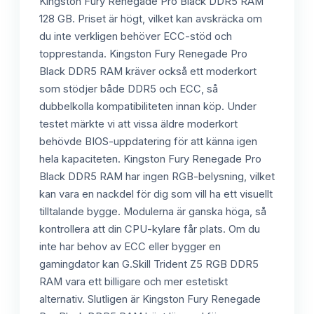
Kingston Fury Renegade Pro Black DDR5 RAM
128 GB. Priset är högt, vilket kan avskräcka om
du inte verkligen behöver ECC-stöd och
topprestanda. Kingston Fury Renegade Pro
Black DDR5 RAM kräver också ett moderkort
som stödjer både DDR5 och ECC, så
dubbelkolla kompatibiliteten innan köp. Under
testet märkte vi att vissa äldre moderkort
behövde BIOS-uppdatering för att känna igen
hela kapaciteten. Kingston Fury Renegade Pro
Black DDR5 RAM har ingen RGB-belysning, vilket
kan vara en nackdel för dig som vill ha ett visuellt
tilltalande bygge. Modulerna är ganska höga, så
kontrollera att din CPU-kylare får plats. Om du
inte har behov av ECC eller bygger en
gamingdator kan G.Skill Trident Z5 RGB DDR5
RAM vara ett billigare och mer estetiskt
alternativ. Slutligen är Kingston Fury Renegade