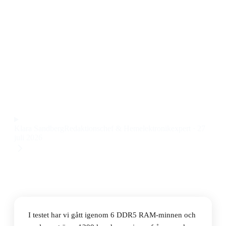
arbetsstation och gaming
Den bästa DDR5 RAM-minnet 2026 är Kingston Fury
Renegade Pro Black DDR5 6000MHz 4x32GB ECC,
som kombinerar hög prestanda och stabilitet för både
arbetsstation och server till ett pris på 512 079 kr.
Observera att vi kan få provision via återförsäljarlänkar. Inga
varumärken betalar för våra omdömen.
Klara Sandberg
Redaktionschef & Hemelektronikexpert
·
27
juli 2026
I testet har vi gått igenom 6 DDR5 RAM-minnen och