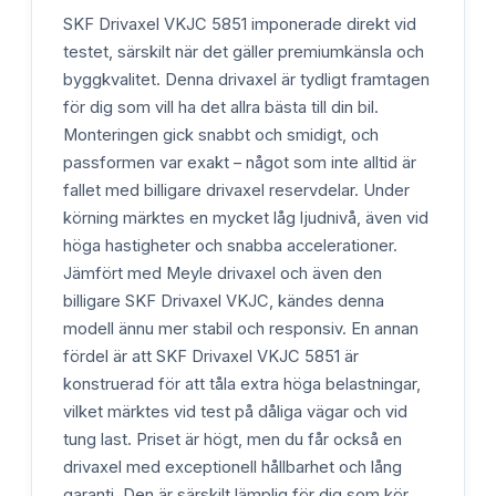
SKF Drivaxel VKJC 5851 imponerade direkt vid
testet, särskilt när det gäller premiumkänsla och
byggkvalitet. Denna drivaxel är tydligt framtagen
för dig som vill ha det allra bästa till din bil.
Monteringen gick snabbt och smidigt, och
passformen var exakt – något som inte alltid är
fallet med billigare drivaxel reservdelar. Under
körning märktes en mycket låg ljudnivå, även vid
höga hastigheter och snabba accelerationer.
Jämfört med Meyle drivaxel och även den
billigare SKF Drivaxel VKJC, kändes denna
modell ännu mer stabil och responsiv. En annan
fördel är att SKF Drivaxel VKJC 5851 är
konstruerad för att tåla extra höga belastningar,
vilket märktes vid test på dåliga vägar och vid
tung last. Priset är högt, men du får också en
drivaxel med exceptionell hållbarhet och lång
garanti. Den är särskilt lämplig för dig som kör