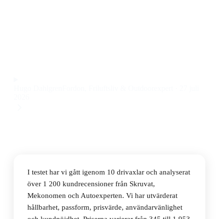
Den bästa drivaxeln 2026 är SKF Drivaxel VKJC, som
kombinerar slitstyrka och smidig montering till ett pris
på 1 229 kr.
Observera att vi kan få provision via återförsäljarlänkar. Inga
varumärken betalar för våra omdömen.
Hugo Dahlgren
Fordon, Friluftsliv & Outdoorexpert
·
27 juli
2026
I testet har vi gått igenom 10 drivaxlar och analyserat
över 1 200 kundrecensioner från Skruvat,
Mekonomen och Autoexperten. Vi har utvärderat
hållbarhet, passform, prisvärde, användarvänlighet