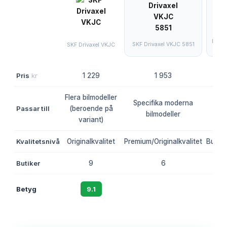
Meyle
SKF Drivaxel VKJC 5851
SKF Drivaxel VKJC
Pris
kr
1 229
1 953
Flera bilmodeller
Specifika moderna
Ut
Passar till
(beroende på
bilmodeller
b
variant)
Kvalitetsnivå
Originalkvalitet
Premium/Originalkvalitet
Budge
Butiker
9
6
Betyg
9.1
8.8