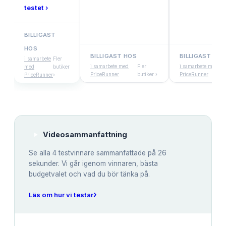
testet ›
BILLIGAST
HOS
BILLIGAST HOS
BILLIGAST HOS
i samarbete
Fler
i samarbete med
Fler
i samarbete med
med
butiker
PriceRunner
butiker ›
PriceRunner
PriceRunner
›
Videosammanfattning
Se alla
4
testvinnare sammanfattade på 26
sekunder. Vi går igenom vinnaren, bästa
budgetvalet och vad du bör tänka på.
›
Läs om hur vi testar