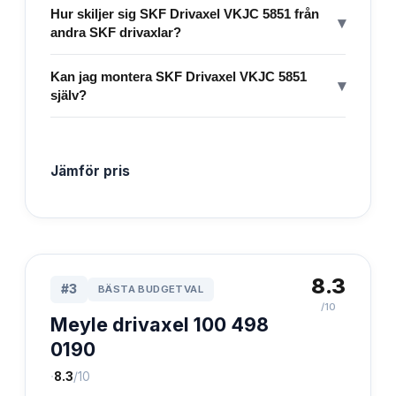
Hur skiljer sig SKF Drivaxel VKJC 5851 från
▾
andra SKF drivaxlar?
Kan jag montera SKF Drivaxel VKJC 5851
▾
själv?
Jämför pris
8.3
#
3
BÄSTA BUDGETVAL
/10
Meyle drivaxel 100 498
0190
·
8.3
/10