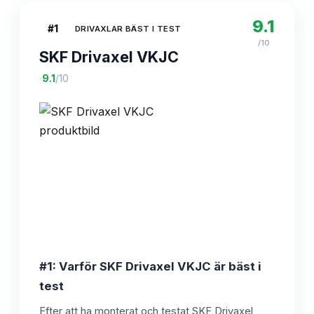
9.1
#
1
DRIVAXLAR BÄST I TEST
/10
SKF Drivaxel VKJC
·
9.1
/10
#1: Varför SKF Drivaxel VKJC är bäst i
test
Efter att ha monterat och testat SKF Drivaxel