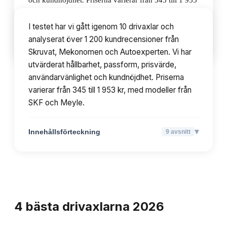
och kundnöjdhet. Priserna varierar från 345 till 1 953
kr, med modeller från SKF och Meyle.
I testet har vi gått igenom 10 drivaxlar och
analyserat över 1 200 kundrecensioner från
▾
Innehållsförteckning
9
avsnitt
Skruvat, Mekonomen och Autoexperten. Vi har
utvärderat hållbarhet, passform, prisvärde,
användarvänlighet och kundnöjdhet. Priserna
varierar från 345 till 1 953 kr, med modeller från
SKF och Meyle.
▾
Innehållsförteckning
9
avsnitt
TOPPLISTA
4
bästa
drivaxlarna
2026