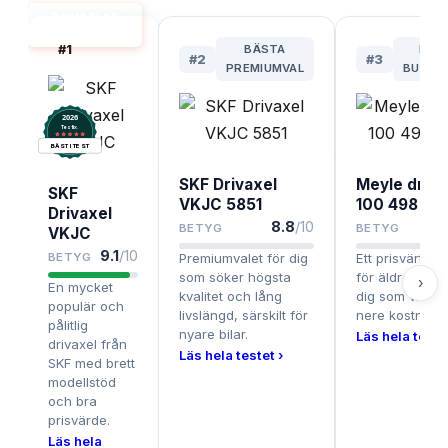
DRIVAXLAR
BÄST I TEST
#
1
BÄSTA
BÄS
#
2
#
3
PREMIUMVAL
BUDGE
2026
.
Testix
BÄST I TEST
SKF Drivaxel
Meyle driva
SKF
VKJC 5851
100 498 01
Drivaxel
8.8
/10
BETYG
BETYG
VKJC
9.1
/10
BETYG
Premiumvalet för dig
Ett prisvärt alt
som söker högsta
för äldre bilar 
›
En mycket
kvalitet och lång
dig som vill hål
populär och
livslängd, särskilt för
nere kostnade
pålitlig
nyare bilar.
Läs hela testet
drivaxel från
Läs hela testet ›
SKF med brett
modellstöd
och bra
prisvärde.
Läs hela