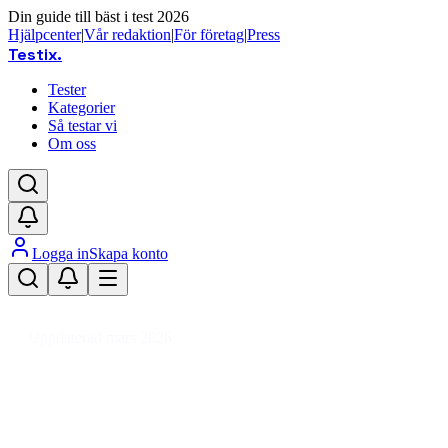
Din guide till bäst i test 2026
Hjälpcenter
|
Vår redaktion
|
För företag
|
Press
Testix
.
Tester
Kategorier
Så testar vi
Om oss
Logga in
Skapa konto
Hem
/
Fordon
/
Fordonsdelar
/
Drivaxlar
Uppdaterad mars 2026
Drivaxel bäst i test 2026 – jämför
pris och kvalitet