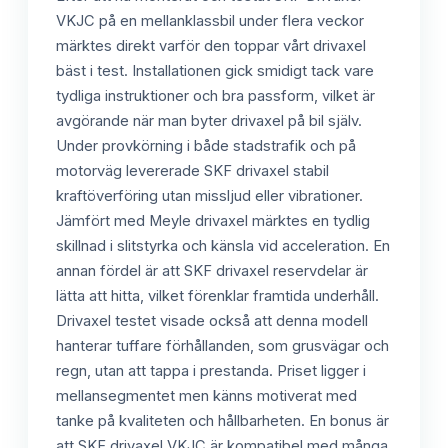
VKJC på en mellanklassbil under flera veckor
märktes direkt varför den toppar vårt drivaxel
bäst i test. Installationen gick smidigt tack vare
tydliga instruktioner och bra passform, vilket är
avgörande när man byter drivaxel på bil själv.
Under provkörning i både stadstrafik och på
motorväg levererade SKF drivaxel stabil
kraftöverföring utan missljud eller vibrationer.
Jämfört med Meyle drivaxel märktes en tydlig
skillnad i slitstyrka och känsla vid acceleration. En
annan fördel är att SKF drivaxel reservdelar är
lätta att hitta, vilket förenklar framtida underhåll.
Drivaxel testet visade också att denna modell
hanterar tuffare förhållanden, som grusvägar och
regn, utan att tappa i prestanda. Priset ligger i
mellansegmentet men känns motiverat med
tanke på kvaliteten och hållbarheten. En bonus är
att SKF drivaxel VKJC är kompatibel med många