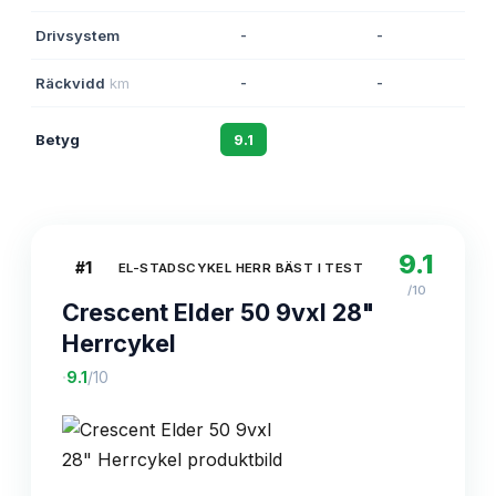
Drivsystem
-
-
Räckvidd
km
-
-
Betyg
9.1
8.7
9.1
#
1
EL-STADSCYKEL HERR BÄST I TEST
/10
Crescent Elder 50 9vxl 28"
Herrcykel
·
9.1
/10