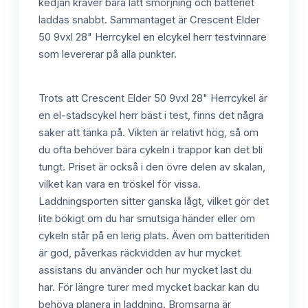
kedjan kräver bara lätt smörjning och batteriet
laddas snabbt. Sammantaget är Crescent Elder
50 9vxl 28" Herrcykel en elcykel herr testvinnare
som levererar på alla punkter.
Trots att Crescent Elder 50 9vxl 28" Herrcykel är
en el-stadscykel herr bäst i test, finns det några
saker att tänka på. Vikten är relativt hög, så om
du ofta behöver bära cykeln i trappor kan det bli
tungt. Priset är också i den övre delen av skalan,
vilket kan vara en tröskel för vissa.
Laddningsporten sitter ganska lågt, vilket gör det
lite bökigt om du har smutsiga händer eller om
cykeln står på en lerig plats. Även om batteritiden
är god, påverkas räckvidden av hur mycket
assistans du använder och hur mycket last du
har. För längre turer med mycket backar kan du
behöva planera in laddning. Bromsarna är