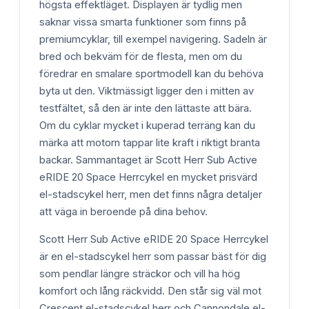
högsta effektläget. Displayen är tydlig men
saknar vissa smarta funktioner som finns på
premiumcyklar, till exempel navigering. Sadeln är
bred och bekväm för de flesta, men om du
föredrar en smalare sportmodell kan du behöva
byta ut den. Viktmässigt ligger den i mitten av
testfältet, så den är inte den lättaste att bära.
Om du cyklar mycket i kuperad terräng kan du
märka att motorn tappar lite kraft i riktigt branta
backar. Sammantaget är Scott Herr Sub Active
eRIDE 20 Space Herrcykel en mycket prisvärd
el-stadscykel herr, men det finns några detaljer
att väga in beroende på dina behov.
Scott Herr Sub Active eRIDE 20 Space Herrcykel
är en el-stadscykel herr som passar bäst för dig
som pendlar längre sträckor och vill ha hög
komfort och lång räckvidd. Den står sig väl mot
Crescent el-stadscykel herr och Cannondale el-