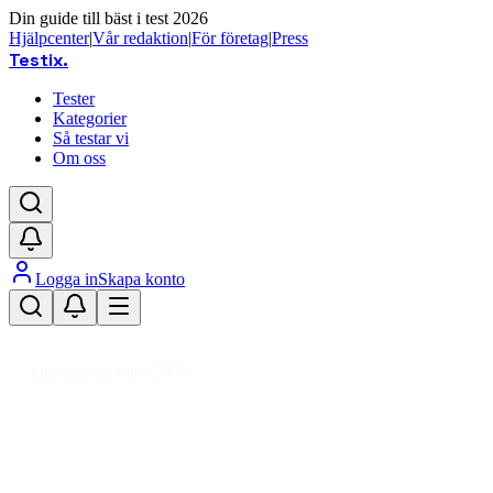
Din guide till bäst i test 2026
Hjälpcenter
|
Vår redaktion
|
För företag
|
Press
Testix
.
Tester
Kategorier
Så testar vi
Om oss
Logga in
Skapa konto
Hem
/
Sport
/
Cykling
/
Elcyklar
/
El-stadscykel
/
El-stadscykel herr
Uppdaterad mars 2026
El-stadscykel herr bäst i test 2026
– våra erfarenheter och
prisjämförelse