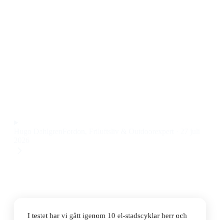
Den bästa el-stadscykeln herr 2026 är Crescent Elder
50 9vxl 28" Herrcykel. Den här Crescent el-
stadscykeln herr kombinerar stark motor, lång
räckvidd och bekväm körställning till ett pris på 24
995 kr.
Observera att vi kan få provision via återförsäljarlänkar. Inga
varumärken betalar för våra omdömen.
Hugo Dahlgren
Fordon, Friluftsliv & Outdoorexpert
·
27 juli
2026
I testet har vi gått igenom 10 el-stadscyklar herr och