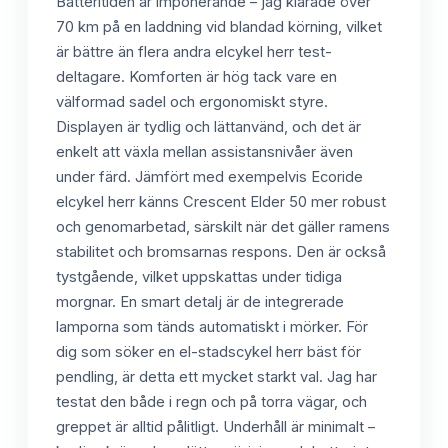
Batteritiden är imponerande – jag klarade över
70 km på en laddning vid blandad körning, vilket
är bättre än flera andra elcykel herr test-
deltagare. Komforten är hög tack vare en
välformad sadel och ergonomiskt styre.
Displayen är tydlig och lättanvänd, och det är
enkelt att växla mellan assistansnivåer även
under färd. Jämfört med exempelvis Ecoride
elcykel herr känns Crescent Elder 50 mer robust
och genomarbetad, särskilt när det gäller ramens
stabilitet och bromsarnas respons. Den är också
tystgående, vilket uppskattas under tidiga
morgnar. En smart detalj är de integrerade
lamporna som tänds automatiskt i mörker. För
dig som söker en el-stadscykel herr bäst för
pendling, är detta ett mycket starkt val. Jag har
testat den både i regn och på torra vägar, och
greppet är alltid pålitligt. Underhåll är minimalt –