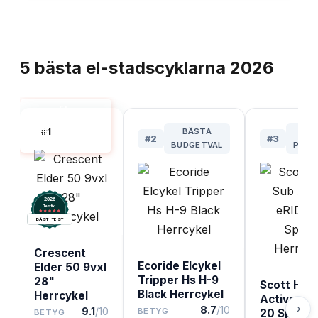
TOPPLISTA
5
bästa
el-stadscyklarna
2026
EL-
STADSCYKEL
#
1
BÄSTA
ME
HERR BÄST I
#
2
#
3
TEST
BUDGETVAL
PRIS
2026
.
Testix
BÄST I TEST
Crescent
Ecoride Elcykel
Elder 50 9vxl
Tripper Hs H-9
28"
Scott Herr
Black Herrcykel
Herrcykel
Active eR
›
8.7
/10
9.1
/10
BETYG
20 Space
BETYG