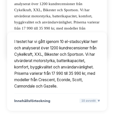
analyserat över 1200 kundrecensioner från
Cykelkraft, XXL, Bikester och Sportson. Vi har
utvärderat motorstyrka, batterikapacitet, komfort,
byggkvalitet och användarvänlighet. Priserna varierar
från 17 990 till 35 990 kr, med modeller från
Crescent, Ecoride, Scott, Cannondale och Gazelle.
I testet har vi gått igenom 10 el-stadscyklar herr
och analyserat över 1200 kundrecensioner från
▾
Innehållsförteckning
10
avsnitt
Cykelkraft, XXL, Bikester och Sportson. Vi har
utvärderat motorstyrka, batterikapacitet,
komfort, byggkvalitet och användarvänlighet.
Priserna varierar från 17 990 till 35 990 kr, med
modeller från Crescent, Ecoride, Scott,
Cannondale och Gazelle.
▾
Innehållsförteckning
10
avsnitt