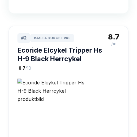
8.7
#
2
BÄSTA BUDGETVAL
/10
Ecoride Elcykel Tripper Hs
H-9 Black Herrcykel
·
8.7
/10