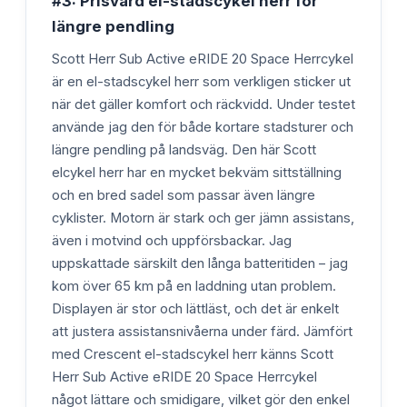
#3: Prisvärd el-stadscykel herr för
längre pendling
Scott Herr Sub Active eRIDE 20 Space Herrcykel
är en el-stadscykel herr som verkligen sticker ut
när det gäller komfort och räckvidd. Under testet
använde jag den för både kortare stadsturer och
längre pendling på landsväg. Den här Scott
elcykel herr har en mycket bekväm sittställning
och en bred sadel som passar även längre
cyklister. Motorn är stark och ger jämn assistans,
även i motvind och uppförsbackar. Jag
uppskattade särskilt den långa batteritiden – jag
kom över 65 km på en laddning utan problem.
Displayen är stor och lättläst, och det är enkelt
att justera assistansnivåerna under färd. Jämfört
med Crescent el-stadscykel herr känns Scott
Herr Sub Active eRIDE 20 Space Herrcykel
något lättare och smidigare, vilket gör den enkel