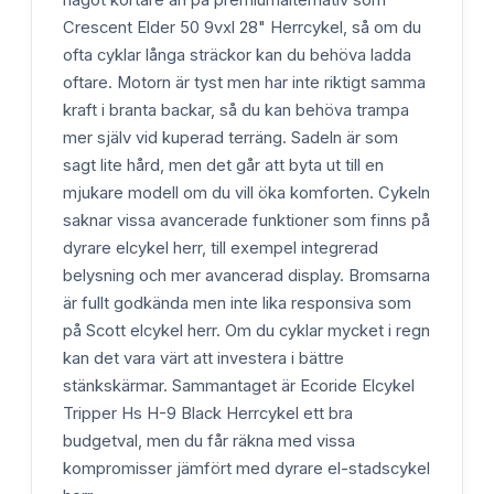
Crescent Elder 50 9vxl 28" Herrcykel, så om du
ofta cyklar långa sträckor kan du behöva ladda
oftare. Motorn är tyst men har inte riktigt samma
kraft i branta backar, så du kan behöva trampa
mer själv vid kuperad terräng. Sadeln är som
sagt lite hård, men det går att byta ut till en
mjukare modell om du vill öka komforten. Cykeln
saknar vissa avancerade funktioner som finns på
dyrare elcykel herr, till exempel integrerad
belysning och mer avancerad display. Bromsarna
är fullt godkända men inte lika responsiva som
på Scott elcykel herr. Om du cyklar mycket i regn
kan det vara värt att investera i bättre
stänkskärmar. Sammantaget är Ecoride Elcykel
Tripper Hs H-9 Black Herrcykel ett bra
budgetval, men du får räkna med vissa
kompromisser jämfört med dyrare el-stadscykel