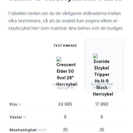
I tabellen nedan ser du de viktigaste skillnaderna mellan
våra testvinnare, så att du snabbt kan avgöra vilken
el-
stadscykel herr
som matchar dina behov och din budget.
TESTVINNARE
Ecoride Elcykel
Sco
Crescent Elder 50
Tripper Hs H
Ac
9vxl 28" H
Pris
kr
24 995
17 990
Växlar
st
9
9
Maxhastighet
km/h
25
25