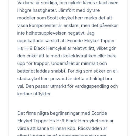
Växlarna är smidiga, och cykeln känns stabil även
i högre hastigheter. Jämfört med dyrare
modeller som Scott elcykel herr märks det att
vissa komponenter är enklare, men det påverkar
inte helhetsupplevelsen negativt. Jag
uppskattade särskilt att Ecoride Elcykel Tripper
Hs H-9 Black Herrcykel är relativt lätt, vilket gör
den enkel att ta med i kollektivtrafiken eller bära
upp för trappor. Underhållet är minimalt och
batteriet laddas snabbt. För dig som söker en el-
stadscykel herr prisvärd är detta ett riktigt bra
val. Den passar utmärkt för vardagspendling och
kortare utflykter.
Det finns några begränsningar med Ecoride
Elcykel Tripper Hs H-9 Black Herrcykel som är
värda att känna till innan köp. Räckvidden är
något kortare än på premiumalternativ som