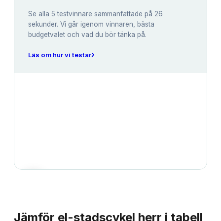
Se alla
5
testvinnare sammanfattade på 26
sekunder. Vi går igenom vinnaren, bästa
budgetvalet och vad du bör tänka på.
›
Läs om hur vi testar
JÄMFÖRELSE
Jämför
el-stadscykel herr
i tabell