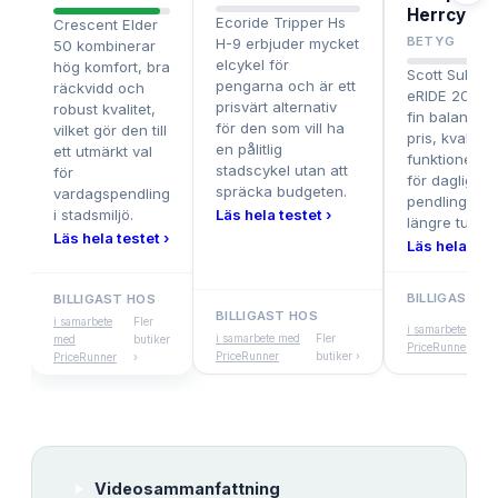
Herrcykel
Ecoride Tripper Hs
Crescent Elder
BETYG
H-9 erbjuder mycket
50 kombinerar
elcykel för
hög komfort, bra
Scott Sub Ac
pengarna och är ett
räckvidd och
eRIDE 20 ger
prisvärt alternativ
robust kvalitet,
fin balans me
för den som vill ha
vilket gör den till
pris, kvalitet
en pålitlig
ett utmärkt val
funktioner, p
stadscykel utan att
för
för daglig
spräcka budgeten.
vardagspendling
pendling och
i stadsmiljö.
Läs hela testet ›
längre turer.
Läs hela testet ›
Läs hela test
BILLIGAST H
BILLIGAST HOS
BILLIGAST HOS
i samarbete
Fler
i samarbete med
i samarbete med
Fler
med
butiker
PriceRunner
PriceRunner
butiker ›
PriceRunner
›
Videosammanfattning