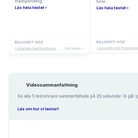
stadspendling.
turer.
Läs hela testet ›
Läs hela testet ›
BILLIGAST HOS
BILLIGAST HOS
i samarbete med PriceRunne
i samarbete med PriceRunner
Fler butiker ›
Videosammanfattning
Se alla
5
testvinnare sammanfattade på 26 sekunder. Vi går i
›
Läs om hur vi testar