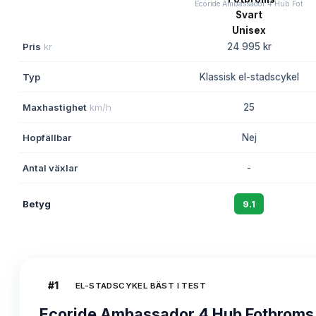
Ecoride Ambassador 4 Hub Fot
Pris
kr
24 995 kr
Typ
Klassisk el-stadscykel
Maxhastighet
km/h
25
Hopfällbar
Nej
Antal växlar
-
Betyg
9.1
#
1
EL-STADSCYKEL BÄST I TEST
Ecoride Ambassador 4 Hub Fotbroms 