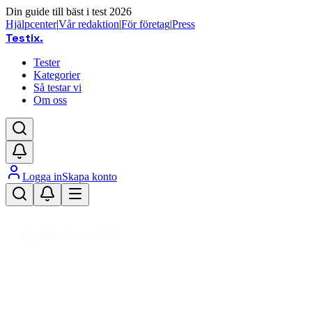
Din guide till bäst i test 2026
Hjälpcenter
|
Vår redaktion
|
För företag
|
Press
Testix
.
Tester
Kategorier
Så testar vi
Om oss
Logga in
Skapa konto
Hem
/
Sport
/
Cykling
/
Elcyklar
/
El-stadscykel
/
El-stadscykel unisex
Uppdaterad mars 2026
El-stadscykel bäst i test 2026 – t
Den bästa el-stadscykeln 2026 är Ecoride Ambassador 4 H