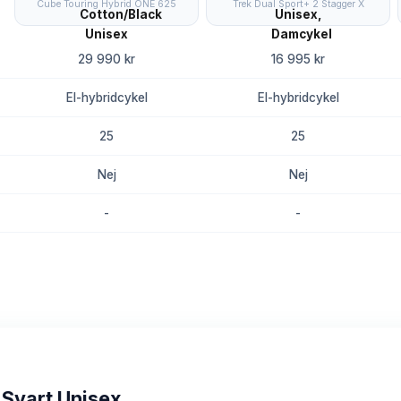
Cube Touring Hybrid ONE 625
Trek Dual Sport+ 2 Stagger X
29 990 kr
16 995 kr
El-hybridcykel
El-hybridcykel
25
25
Nej
Nej
-
-
8.8
8.5
Svart Unisex