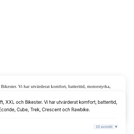
ikester. Vi har utvärderat komfort, batteritid, motorstyrka,
rescent och Rawbike.
, XXL och Bikester. Vi har utvärderat komfort, batteritid,
t Ecoride, Cube, Trek, Crescent och Rawbike.
▾
10
avsnitt
▾
10
avsnitt