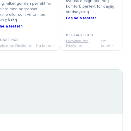
svensk design och hög
ig, vilket gör den perfekt för
komfort, perfekt för daglig
dlare med begränsat
stadscykling.
mme eller som vill ta med
Läs hela testet ›
ln på tåg.
hela testet ›
BILLIGAST HOS
LIGAST HOS
i samarbete med
Fler
arbete med PriceRunner
Fler butiker ›
PriceRunner
butiker ›