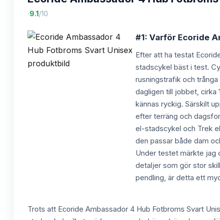
·
9.1
/10
#1: Varför Ecoride 
Efter att ha testat Ecori
stadscykel bäst i test. C
rusningstrafik och trånga
dagligen till jobbet, cir
kännas ryckig. Särskilt up
efter terräng och dagsfor
el-stadscykel och Trek el
den passar både dam och h
Under testet märkte jag o
detaljer som gör stor ski
pendling, är detta ett m
Trots att Ecoride Ambassador 4 Hub Fotbroms Svart Unisex