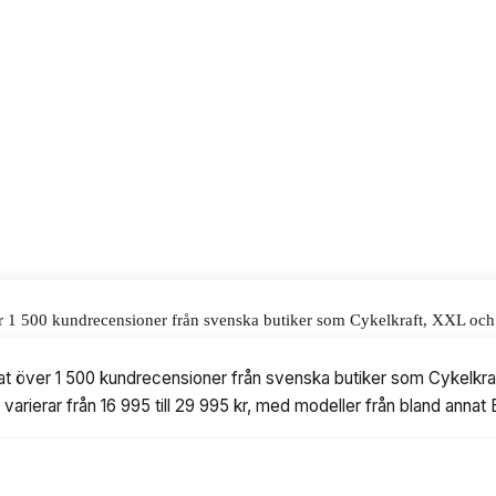
h pålitlig motor. Priset ligger på 24
alar för våra omdömen.
ver 1 500 kundrecensioner från svenska butiker som Cykelkraft, XXL och B
95 till 29 995 kr, med modeller från bland annat Ecoride, Cube, Trek, C
rat över 1 500 kundrecensioner från svenska butiker som Cykelkraft
varierar från 16 995 till 29 995 kr, med modeller från bland anna