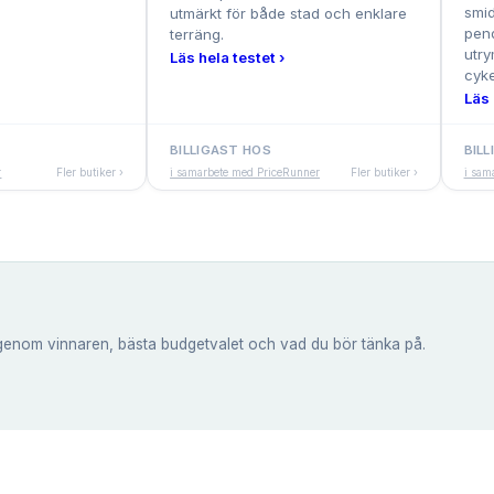
smid
utmärkt för både stad och enklare
pen
terräng.
utry
Läs hela testet ›
cyke
Läs 
BILLIGAST HOS
BIL
r
Fler butiker ›
i samarbete med PriceRunner
Fler butiker ›
i sam
genom vinnaren, bästa budgetvalet och vad du bör tänka på.