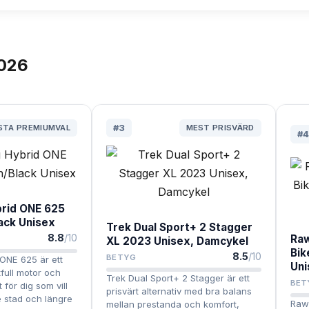
026
STA PREMIUMVAL
#
3
MEST PRISVÄRD
#
4
brid ONE 625
ack Unisex
Trek Dual Sport+ 2 Stagger
8.8
/10
Raw
XL 2023 Unisex, Damcykel
Bik
8.5
/10
BETYG
ONE 625 är ett
Uni
full motor och
Trek Dual Sport+ 2 Stagger är ett
BET
 för dig som vill
prisvärt alternativ med bra balans
e stad och längre
Rawb
mellan prestanda och komfort,