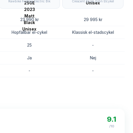
Rawbike Folding Electric Bik
Crescent Elvira Grön Elcykel
23 990 kr
29 995 kr
Hopfällbar el-cykel
Klassisk el-stadscykel
25
-
Ja
Nej
-
-
8.2
8.0
9.1
/10