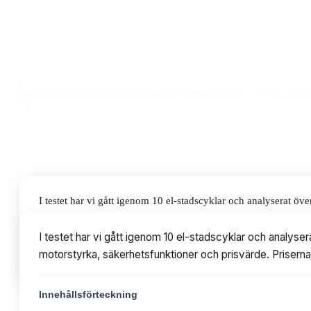
klassisk el-stadscykel med stabil känsla, smidig fotbroms oc
995 kr.
Observera att vi kan få provision via återförsäljarlänkar. Inga varumärken bet
Hugo Dahlgren
Fordon, Friluftsliv & Outdoorexpert
·
27 juli 2026
I testet har vi gått igenom 10 el-stadscyklar och analyserat ö
säkerhetsfunktioner och prisvärde. Priserna varierar från 16 9
I testet har vi gått igenom 10 el-stadscyklar och analyse
motorstyrka, säkerhetsfunktioner och prisvärde. Priserna 
Innehållsförteckning
Innehållsförteckning