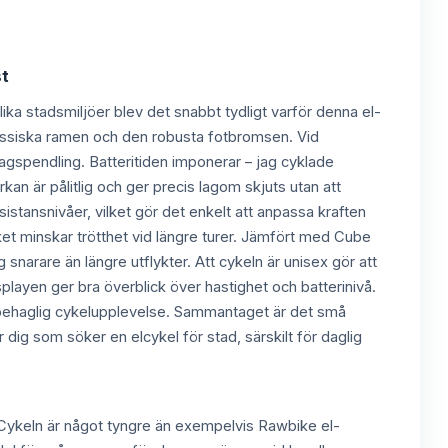
st
ka stadsmiljöer blev det snabbt tydligt varför denna el-
 klassiska ramen och den robusta fotbromsen. Vid
agspendling. Batteritiden imponerar – jag cyklade
kan är pålitlig och ger precis lagom skjuts utan att
ssistansnivåer, vilket gör det enkelt att anpassa kraften
ket minskar trötthet vid längre turer. Jämfört med Cube
narare än längre utflykter. Att cykeln är unisex gör att
playen ger bra överblick över hastighet och batterinivå.
en behaglig cykelupplevelse. Sammantaget är det små
dig som söker en elcykel för stad, särskilt för daglig
 Cykeln är något tyngre än exempelvis Rawbike el-