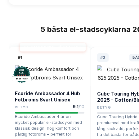
5
bästa
el-stadscyklarna
2
TOPPLISTA
EL-STADSCYKEL BÄST I TEST
#
1
#
2
BÄ
2026
.
Testix
BÄST I TEST
Ecoride Ambassador 4 Hub
Cube Touring Hy
Fotbroms Svart Unisex
2025 - Cotton/Bl
9.1
/10
BETYG
BETYG
Ecoride Ambassador 4 är en
Cube Touring Hybrid 
mycket populär el-stadscykel med
premiumval med kraft
klassisk design, hög komfort och
lång räckvidd, perfekt
pålitlig fotbroms – perfekt för
ha det bästa för båd