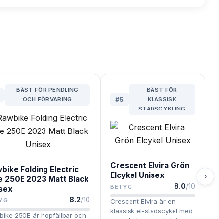
BÄST FÖR PENDLING
BÄST FÖR
OCH FÖRVARING
#
5
KLASSISK
STADSCYKLING
Crescent Elvira Grön
bike Folding Electric
Elcykel Unisex
›
e 250E 2023 Matt Black
8.0
/10
BETYG
sex
8.2
/10
YG
Crescent Elvira är en
klassisk el-stadscykel med
ike 250E är hopfällbar och