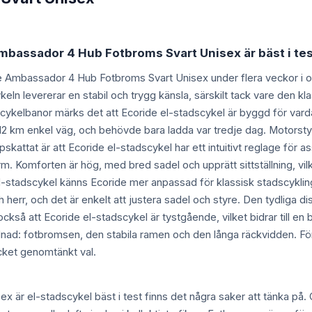
Ambassador 4 Hub Fotbroms Svart Unisex är bäst i te
de Ambassador 4 Hub Fotbroms Svart Unisex under flera veckor i oli
ykeln levererar en stabil och trygg känsla, särskilt tack vare den
 cykelbanor märks det att Ecoride el-stadscykel är byggd för vard
ka 12 km enkel väg, och behövde bara ladda var tredje dag. Motorstyr
pskattat är att Ecoride el-stadscykel har ett intuitivt reglage för a
m. Komforten är hög, med bred sadel och upprätt sittställning, vil
-stadscykel känns Ecoride mer anpassad för klassisk stadscykling s
err, och det är enkelt att justera sadel och styre. Den tydliga dis
ckså att Ecoride el-stadscykel är tystgående, vilket bidrar till 
llnad: fotbromsen, den stabila ramen och den långa räckvidden. För 
ycket genomtänkt val.
 är el-stadscykel bäst i test finns det några saker att tänka på.