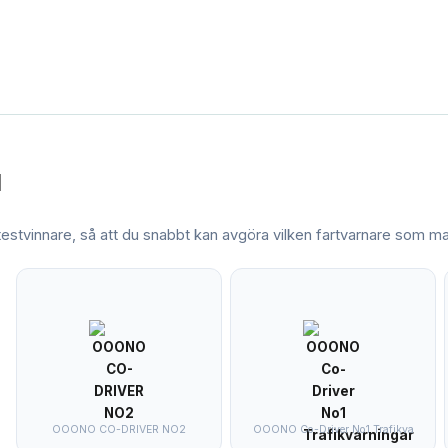
l
 testvinnare, så att du snabbt kan avgöra vilken
fartvarnare
som mat
OOONO CO-DRIVER NO2
OOONO Co-Driver No1 Trafikva