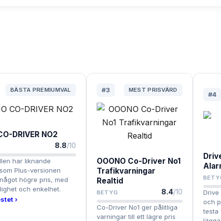
BÄSTA PREMIUMVAL
#
3
MEST PRISVÄRD
#
4
O-DRIVER NO2
8.8
/10
Driv
OOONO Co-Driver No1
en har liknande
Ala
 som Plus-versionen
Trafikvarningar
BETY
t något högre pris, med
Realtid
itlighet och enkelhet.
8.4
/10
Drive
BETYG
stet ›
och p
Co-Driver No1 ger pålitliga
testa
varningar till ett lägre pris
lägga