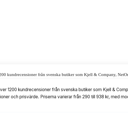
till ett pris på 899 kr.
alar för våra omdömen.
er 1200 kundrecensioner från svenska butiker som Kjell & Company, Net
riserna varierar från 290 till 938 kr, med modeller från bland annat O
at över 1200 kundrecensioner från svenska butiker som Kjell & Co
tioner och prisvärde. Priserna varierar från 290 till 938 kr, med