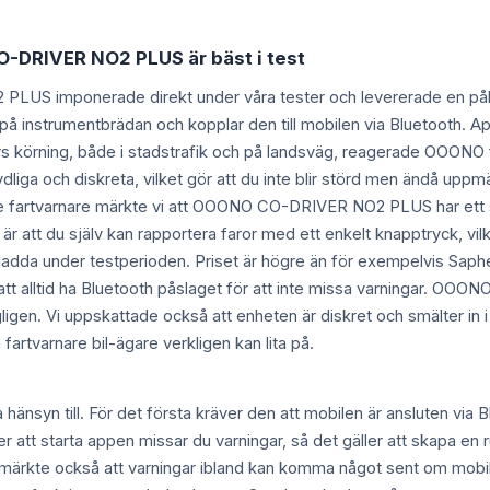
-DRIVER NO2 PLUS är bäst i test
 imponerade direkt under våra tester och levererade en pålitlig
på instrumentbrädan och kopplar den till mobilen via Bluetooth. A
rs körning, både i stadstrafik och på landsväg, reagerade OOONO 
 tydliga och diskreta, vilket gör att du inte blir störd men ändå u
e fartvarnare märkte vi att OOONO CO-DRIVER NO2 PLUS har ett stö
är att du själv kan rapportera faror med ett enkelt knapptryck, vilket
ladda under testperioden. Priset är högre än för exempelvis Saphe f
 att alltid ha Bluetooth påslaget för att inte missa varningar. OOONO
ligen. Vi uppskattade också att enheten är diskret och smälter in i bi
artvarnare bil-ägare verkligen kan lita på.
yn till. För det första kräver den att mobilen är ansluten via Bl
r att starta appen missar du varningar, så det gäller att skapa en 
i märkte också att varningar ibland kan komma något sent om mobilt