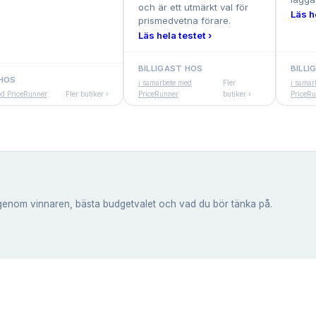
och är ett utmärkt val för
Läs h
prismedvetna förare.
Läs hela testet ›
BILLIGAST HOS
BILLI
 HOS
i samarbete med
Fler
i samar
ed PriceRunner
Fler butiker ›
PriceRunner
butiker ›
PriceRu
genom vinnaren, bästa budgetvalet och vad du bör tänka på.