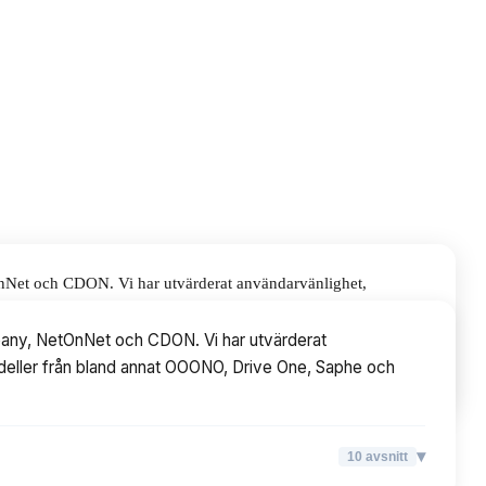
OnNet och CDON. Vi har utvärderat användarvänlighet,
OONO, Drive One, Saphe och DEFA.
mpany, NetOnNet och CDON. Vi har utvärderat
 modeller från bland annat OOONO, Drive One, Saphe och
▾
10
avsnitt
▾
10
avsnitt