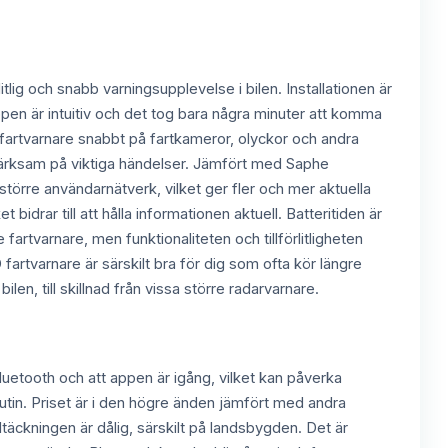
 och snabb varningsupplevelse i bilen. Installationen är
ppen är intuitiv och det tog bara några minuter att komma
fartvarnare snabbt på fartkameror, olyckor och andra
ppmärksam på viktiga händelser. Jämfört med Saphe
rre användarnätverk, vilket ger fler och mer aktuella
 bidrar till att hålla informationen aktuell. Batteritiden är
artvarnare, men funktionaliteten och tillförlitligheten
 fartvarnare är särskilt bra för dig som ofta kör längre
len, till skillnad från vissa större radarvarnare.
uetooth och att appen är igång, vilket kan påverka
rutin. Priset är i den högre änden jämfört med andra
äckningen är dålig, särskilt på landsbygden. Det är