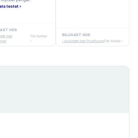
ela testet ›
GAST HOS
BILLIGAST HOS
bete med
Fler butiker
nner
›
i samarbete med PriceRunner
Fler butiker ›