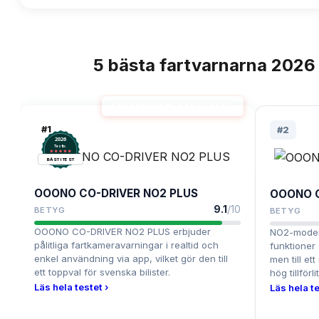
5
bästa
fartvarnarna
2026
TOPPLISTA
FARTVARNARE BÄST I TEST
#
1
#
2
2026
.
Testix
BÄST I TEST
OOONO CO-DRIVER NO2 PLUS
OOONO C
9.1
/10
BETYG
BETYG
OOONO CO-DRIVER NO2 PLUS erbjuder
NO2-modell
pålitliga fartkameravarningar i realtid och
funktioner
enkel användning via app, vilket gör den till
men till et
ett toppval för svenska bilister.
hög tillförl
Läs hela testet ›
Läs hela te