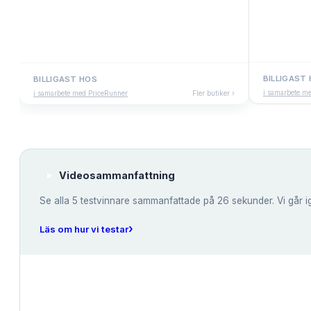
BILLIGAST
BILLIGAST HOS
i samarbete m
i samarbete med PriceRunner
Fler butiker ›
Videosammanfattning
Se alla
5
testvinnare sammanfattade på 26 sekunder. Vi går i
›
Läs om hur vi testar