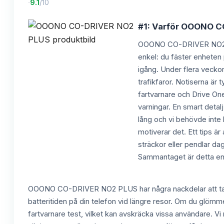
·
9.1
/10
#1: Varför OOONO CO
OOONO CO-DRIVER NO2 PLUS
enkel: du fäster enheten 
igång. Under flera vecko
trafikfaror. Notiserna är
fartvarnare och Drive On
varningar. En smart detalj 
lång och vi behövde inte 
motiverar det. Ett tips är
sträckor eller pendlar dag
Sammantaget är detta en f
OOONO CO-DRIVER NO2 PLUS har några nackdelar att ta häns
batteritiden på din telefon vid längre resor. Om du glömme
fartvarnare test, vilket kan avskräcka vissa användare. V