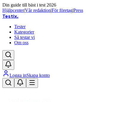
Din guide till bäst i test 2026
Hjälpcenter
|
Vår redaktion
|
För företag
|
Press
Testix
.
Tester
Kategorier
Så testar vi
Om oss
Logga in
Skapa konto
Hem
/
Fordon
/
Bilvård & Fordonstillbehör
/
Fartvarnare
Uppdaterad mars 2026
Fartvarnare bäst i test 2026 – jä
Den bästa fartvarnaren 2026 är OOONO CO-DRIVER NO2 P