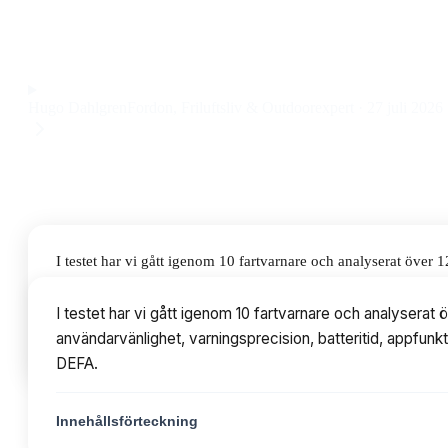
varningar, enkel installation och stabil Bluetooth-anslutning 
Observera att vi kan få provision via återförsäljarlänkar. Inga varumärken bet
Hugo Dahlgren
Fordon, Friluftsliv & Outdoorexpert
·
27 juli 2026
I testet har vi gått igenom 10 fartvarnare och analyserat öv
varningsprecision, batteritid, appfunktioner och prisvärde. P
I testet har vi gått igenom 10 fartvarnare och analyser
användarvänlighet, varningsprecision, batteritid, appfunk
Innehållsförteckning
DEFA.
Innehållsförteckning