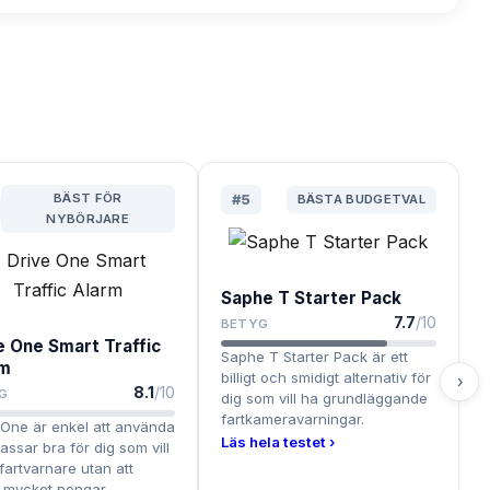
BÄST FÖR
#
5
BÄSTA BUDGETVAL
NYBÖRJARE
Saphe T Starter Pack
7.7
/10
BETYG
e One Smart Traffic
Saphe T Starter Pack är ett
rm
billigt och smidigt alternativ för
›
8.1
/10
G
dig som vill ha grundläggande
fartkameravarningar.
 One är enkel att använda
Läs hela testet ›
assar bra för dig som vill
 fartvarnare utan att
 mycket pengar.