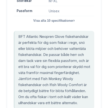
Storlekar
M-XL
Passform
Unisex
›
Visa alla
10
specifikationer
BFT Atlantic Neopren Glove fiskehandskar
är perfekta för dig som fiskar i regn, snö
eller blöta miljöer och behöver vattentäta
fiskehandskar. De passar både herr och
dam tack vare sin flexibla passform, och är
ett bra val för dig som prioriterar skydd mot
väta framför maximal fingerfärdighet.
Jämfört med Fish Monkey Wooly
fiskehandskar och Ifish Wooly Comfort är
de betydligt bättre för blöta förhållanden.
Om du ofta fiskar i torrt och kallt väder kan
ullhandskar vara ett bättre alternativ.