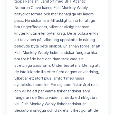
tappa känslan. Jämfört med BFT Atlantic
Neopren Glove känns Fish Monkey Wooly
betydligt torrare och mer behagliga vid längre
pass. Handskarna är tillräckligt tunna för att ge
bra fingerfärdighet, vilket är viktigt när man
knyter knutar eller byter drag. De är också enkla
att ta av och på, vilket jag uppskattade när jag
behövde byta bete snabbt. En annan fördel är att
Fish Monkey Wooly fiskehandskar fungerar lika
bra för både herr och dam tack vare sin
stretchiga passform. Under testet märkte jag att
de inte luktade illa efter flera dagars användning,
vilket är ett stort plus jämfört med vissa
syntetiska modeller. För dig som fiskar året runt
och vill ha ett par varma fiskehandskar som
fungerar i de flesta väder, är detta ett riktigt bra
val. Fish Monkey Wooly fiskehandskar är
dessutom snygga och diskreta, vilket gör att de