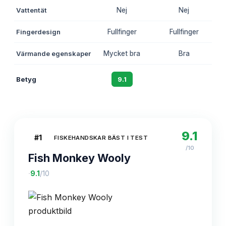
Vattentät
Nej
Nej
Fingerdesign
Fullfinger
Fullfinger
Värmande egenskaper
Mycket bra
Bra
Betyg
9.1
8.7
9.1
#
1
FISKEHANDSKAR BÄST I TEST
/10
Fish Monkey Wooly
·
9.1
/10