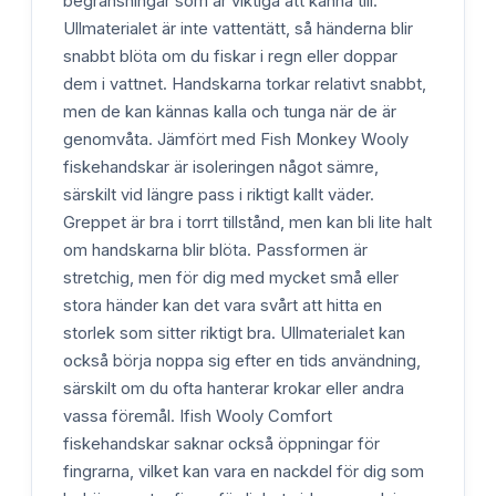
begränsningar som är viktiga att känna till.
Ullmaterialet är inte vattentätt, så händerna blir
snabbt blöta om du fiskar i regn eller doppar
dem i vattnet. Handskarna torkar relativt snabbt,
men de kan kännas kalla och tunga när de är
genomvåta. Jämfört med Fish Monkey Wooly
fiskehandskar är isoleringen något sämre,
särskilt vid längre pass i riktigt kallt väder.
Greppet är bra i torrt tillstånd, men kan bli lite halt
om handskarna blir blöta. Passformen är
stretchig, men för dig med mycket små eller
stora händer kan det vara svårt att hitta en
storlek som sitter riktigt bra. Ullmaterialet kan
också börja noppa sig efter en tids användning,
särskilt om du ofta hanterar krokar eller andra
vassa föremål. Ifish Wooly Comfort
fiskehandskar saknar också öppningar för
fingrarna, vilket kan vara en nackdel för dig som