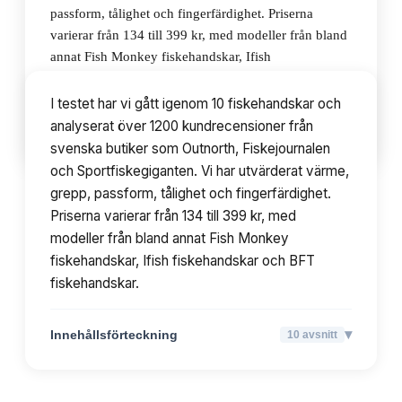
passform, tålighet och fingerfärdighet. Priserna
varierar från 134 till 399 kr, med modeller från bland
annat Fish Monkey fiskehandskar, Ifish
fiskehandskar och BFT fiskehandskar.
I testet har vi gått igenom 10 fiskehandskar och
analyserat över 1200 kundrecensioner från
▾
Innehållsförteckning
10
avsnitt
svenska butiker som Outnorth, Fiskejournalen
och Sportfiskegiganten. Vi har utvärderat värme,
grepp, passform, tålighet och fingerfärdighet.
Priserna varierar från 134 till 399 kr, med
modeller från bland annat Fish Monkey
fiskehandskar, Ifish fiskehandskar och BFT
fiskehandskar.
▾
Innehållsförteckning
10
avsnitt