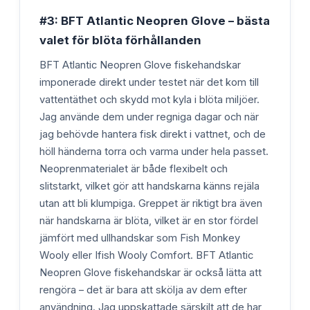
#3: BFT Atlantic Neopren Glove – bästa
valet för blöta förhållanden
BFT Atlantic Neopren Glove fiskehandskar
imponerade direkt under testet när det kom till
vattentäthet och skydd mot kyla i blöta miljöer.
Jag använde dem under regniga dagar och när
jag behövde hantera fisk direkt i vattnet, och de
höll händerna torra och varma under hela passet.
Neoprenmaterialet är både flexibelt och
slitstarkt, vilket gör att handskarna känns rejäla
utan att bli klumpiga. Greppet är riktigt bra även
när handskarna är blöta, vilket är en stor fördel
jämfört med ullhandskar som Fish Monkey
Wooly eller Ifish Wooly Comfort. BFT Atlantic
Neopren Glove fiskehandskar är också lätta att
rengöra – det är bara att skölja av dem efter
användning. Jag uppskattade särskilt att de har