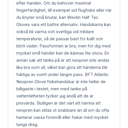
efter handen. Om du behöver maximal
fingerfärdighet, till exempel vid flugfiske eller när
du knyter små knutar, kan Westin Half Tec
Gloves vara ett bättre alternativ. Handskarna kan
också bli varma och svettiga vid mildare
temperaturer, så de passar bäst för kallt och
blött väder. Passformen är bra, men för dig med
mycket små händer kan de kännas lite stora. En
annan sak att tänka på är att neopren inte andas
lika bra som ull, vilket kan göra att händerna blir
fuktiga av svett under längre pass. BFT Atlantic
Neopren Glove fiskehandskar är inte heller de
billigaste i testet, men med tanke på
vattentätheten tycker jag ändå att de är
prisvärda. Slutligen är det värt att nämna att
neopren kan slitas ut snabbare än ull om du ofta
hanterar vassa föremål eller fiskar med mycket
tunga drag.