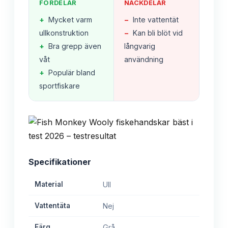
FÖRDELAR
NACKDELAR
+
Mycket varm
−
Inte vattentät
ullkonstruktion
−
Kan bli blöt vid
+
Bra grepp även
långvarig
våt
användning
+
Populär bland
sportfiskare
Specifikationer
Material
Ull
Vattentäta
Nej
Färg
Grå