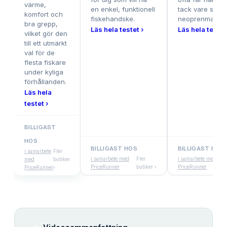
värme,
en enkel, funktionell
tack vare sitt v
komfort och
fiskehandske.
neoprenmateria
bra grepp,
Läs hela testet ›
Läs hela testet
vilket gör den
till ett utmärkt
val för de
flesta fiskare
under kyliga
förhållanden.
Läs hela
testet ›
BILLIGAST
HOS
BILLIGAST HOS
BILLIGAST HOS
i samarbete
Fler
i samarbete med
Fler
i samarbete med
med
butiker
PriceRunner
butiker ›
PriceRunner
PriceRunner
›