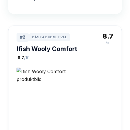
8.7
#
2
BÄSTA BUDGETVAL
/10
Ifish Wooly Comfort
·
8.7
/10