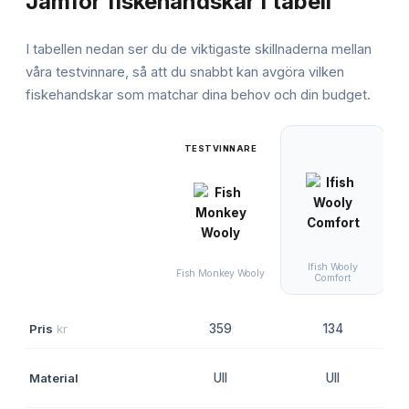
Jämför
fiskehandskar
i tabell
I tabellen nedan ser du de viktigaste skillnaderna mellan
våra testvinnare, så att du snabbt kan avgöra vilken
fiskehandskar
som matchar dina behov och din budget.
TESTVINNARE
Ifish Wooly
Fish Monkey Wooly
Comfort
Pris
kr
359
134
Material
Ull
Ull