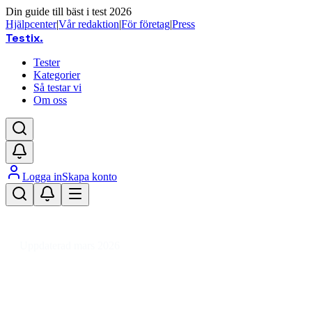
Din guide till bäst i test 2026
Hjälpcenter
|
Vår redaktion
|
För företag
|
Press
Testix
.
Tester
Kategorier
Så testar vi
Om oss
Logga in
Skapa konto
Hem
/
Sport
/
Jakt, Fiske & Friluftsliv
/
Fiskeutrustning
/
Fiskekläder
/
Fiskehandskar
Uppdaterad mars 2026
Fiskehandskar bäst i test 2026 –
varma och vattentäta val