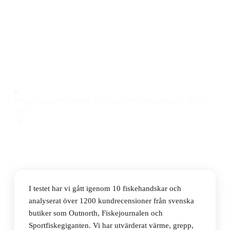
Den bästa fiskehandsken 2026 är Fish Monkey Wooly,
en varm och slitstark modell i ull som ger riktigt bra
grepp även när det är blött. Priset ligger på 359 kr.
Observera att vi kan få provision via återförsäljarlänkar. Inga
varumärken betalar för våra omdömen.
Hugo Dahlgren
Fordon, Friluftsliv & Outdoorexpert
·
27 juli
2026
I testet har vi gått igenom 10 fiskehandskar och
analyserat över 1200 kundrecensioner från svenska
butiker som Outnorth, Fiskejournalen och
Sportfiskegiganten. Vi har utvärderat värme, grepp,