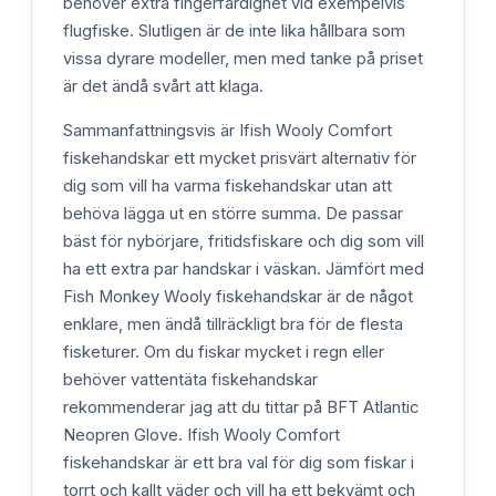
behöver extra fingerfärdighet vid exempelvis
flugfiske. Slutligen är de inte lika hållbara som
vissa dyrare modeller, men med tanke på priset
är det ändå svårt att klaga.
Sammanfattningsvis är Ifish Wooly Comfort
fiskehandskar ett mycket prisvärt alternativ för
dig som vill ha varma fiskehandskar utan att
behöva lägga ut en större summa. De passar
bäst för nybörjare, fritidsfiskare och dig som vill
ha ett extra par handskar i väskan. Jämfört med
Fish Monkey Wooly fiskehandskar är de något
enklare, men ändå tillräckligt bra för de flesta
fisketurer. Om du fiskar mycket i regn eller
behöver vattentäta fiskehandskar
rekommenderar jag att du tittar på BFT Atlantic
Neopren Glove. Ifish Wooly Comfort
fiskehandskar är ett bra val för dig som fiskar i
torrt och kallt väder och vill ha ett bekvämt och