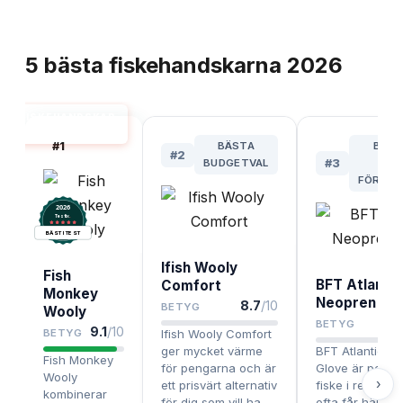
TOPPLISTA
5
bästa
fiskehandskarna
2026
FISKEHANDSKAR
BÄST I TEST
#
1
BÄSTA
BÄST
#
2
BUDGETVAL
#
3
BL
FÖRHÅL
2026
.
Testix
BÄST I TEST
Ifish Wooly
Fish
BFT Atlantic
Comfort
Monkey
Neopren Gl
8.7
/10
BETYG
Wooly
BETYG
9.1
/10
BETYG
Ifish Wooly Comfort
ger mycket värme
BFT Atlantic N
Fish Monkey
för pengarna och är
Glove är perfek
Wooly
›
ett prisvärt alternativ
fiske i regn ell
kombinerar
för dig som vill ha
ofta får händer