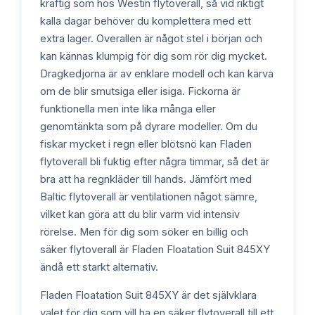
kraftig som hos Westin flytoverall, så vid riktigt
kalla dagar behöver du komplettera med ett
extra lager. Overallen är något stel i början och
kan kännas klumpig för dig som rör dig mycket.
Dragkedjorna är av enklare modell och kan kärva
om de blir smutsiga eller isiga. Fickorna är
funktionella men inte lika många eller
genomtänkta som på dyrare modeller. Om du
fiskar mycket i regn eller blötsnö kan Fladen
flytoverall bli fuktig efter några timmar, så det är
bra att ha regnkläder till hands. Jämfört med
Baltic flytoverall är ventilationen något sämre,
vilket kan göra att du blir varm vid intensiv
rörelse. Men för dig som söker en billig och
säker flytoverall är Fladen Floatation Suit 845XY
ändå ett starkt alternativ.
Fladen Floatation Suit 845XY är det självklara
valet för dig som vill ha en säker flytoverall till ett