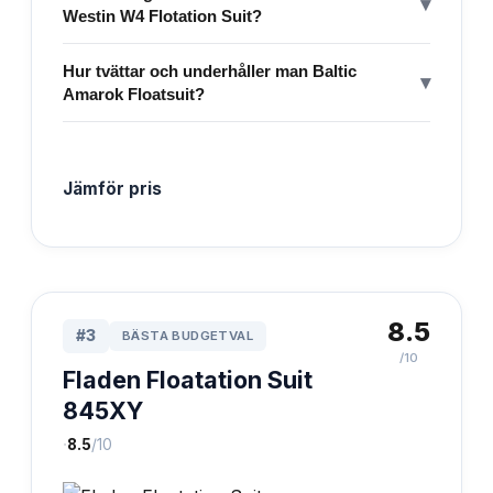
▾
Westin W4 Flotation Suit?
Hur tvättar och underhåller man Baltic
▾
Amarok Floatsuit?
Jämför pris
8.5
#
3
BÄSTA BUDGETVAL
/10
Fladen Floatation Suit
845XY
·
8.5
/10