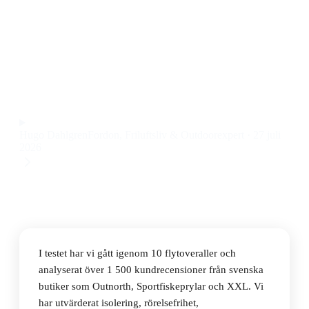
Den bästa flytoverallen 2026 är Westin W4 Flotation
Suit, som kombinerar hög komfort, smidig passform
och pålitlig flytkraft till ett pris på 2 560 kr.
Observera att vi kan få provision via återförsäljarlänkar. Inga
varumärken betalar för våra omdömen.
Hugo Dahlgren
Fordon, Friluftsliv & Outdoorexpert
·
27 juli
2026
I testet har vi gått igenom 10 flytoveraller och
analyserat över 1 500 kundrecensioner från svenska
butiker som Outnorth, Sportfiskeprylar och XXL. Vi
har utvärderat isolering, rörelsefrihet,