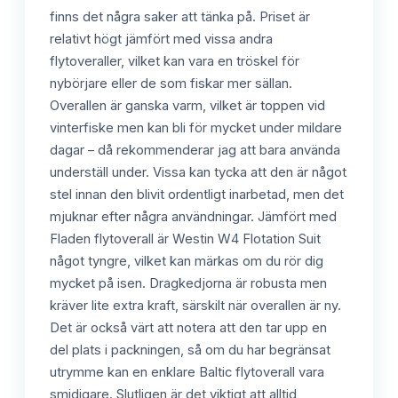
finns det några saker att tänka på. Priset är
relativt högt jämfört med vissa andra
flytoveraller, vilket kan vara en tröskel för
nybörjare eller de som fiskar mer sällan.
Overallen är ganska varm, vilket är toppen vid
vinterfiske men kan bli för mycket under mildare
dagar – då rekommenderar jag att bara använda
underställ under. Vissa kan tycka att den är något
stel innan den blivit ordentligt inarbetad, men det
mjuknar efter några användningar. Jämfört med
Fladen flytoverall är Westin W4 Flotation Suit
något tyngre, vilket kan märkas om du rör dig
mycket på isen. Dragkedjorna är robusta men
kräver lite extra kraft, särskilt när overallen är ny.
Det är också värt att notera att den tar upp en
del plats i packningen, så om du har begränsat
utrymme kan en enklare Baltic flytoverall vara
smidigare. Slutligen är det viktigt att alltid