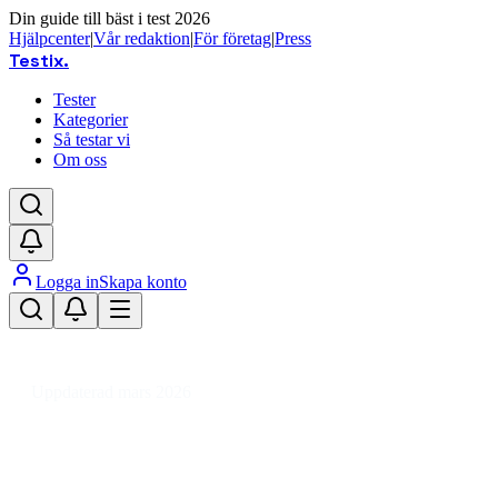
Din guide till bäst i test 2026
Hjälpcenter
|
Vår redaktion
|
För företag
|
Press
Testix
.
Tester
Kategorier
Så testar vi
Om oss
Logga in
Skapa konto
Hem
/
Sport
/
Jakt, Fiske & Friluftsliv
/
Fiskeutrustning
/
Fiskekläder
/
Flytoverall
Uppdaterad mars 2026
Flytoverall bäst i test 2026 –
trygghet och värme för fisketuren