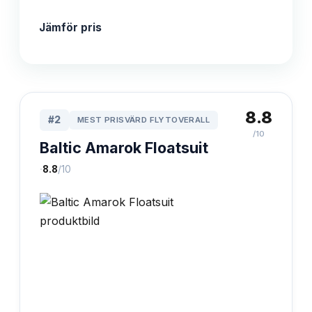
Jämför pris
8.8
#
2
MEST PRISVÄRD FLYTOVERALL
/10
Baltic Amarok Floatsuit
·
8.8
/10