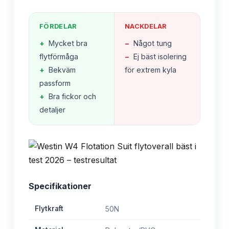
FÖRDELAR
NACKDELAR
+
Mycket bra
−
Något tung
flytförmåga
−
Ej bäst isolering
+
Bekväm
för extrem kyla
passform
+
Bra fickor och
detaljer
Specifikationer
Flytkraft
50N