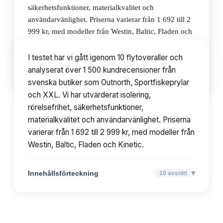
säkerhetsfunktioner, materialkvalitet och
användarvänlighet. Priserna varierar från 1 692 till 2
999 kr, med modeller från Westin, Baltic, Fladen och
Kinetic.
I testet har vi gått igenom 10 flytoveraller och
analyserat över 1 500 kundrecensioner från
▾
Innehållsförteckning
10
avsnitt
svenska butiker som Outnorth, Sportfiskeprylar
och XXL. Vi har utvärderat isolering,
rörelsefrihet, säkerhetsfunktioner,
materialkvalitet och användarvänlighet. Priserna
varierar från 1 692 till 2 999 kr, med modeller från
Westin, Baltic, Fladen och Kinetic.
▾
Innehållsförteckning
10
avsnitt