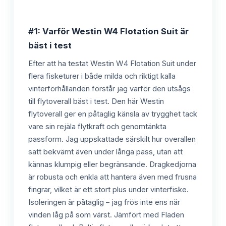
#1: Varför Westin W4 Flotation Suit är
bäst i test
Efter att ha testat Westin W4 Flotation Suit under
flera fisketurer i både milda och riktigt kalla
vinterförhållanden förstår jag varför den utsågs
till flytoverall bäst i test. Den här Westin
flytoverall ger en påtaglig känsla av trygghet tack
vare sin rejäla flytkraft och genomtänkta
passform. Jag uppskattade särskilt hur overallen
satt bekvämt även under långa pass, utan att
kännas klumpig eller begränsande. Dragkedjorna
är robusta och enkla att hantera även med frusna
fingrar, vilket är ett stort plus under vinterfiske.
Isoleringen är påtaglig – jag frös inte ens när
vinden låg på som värst. Jämfört med Fladen