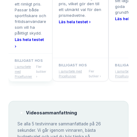
sitt låga pr
pris, vilket gör den till
ett rimligt pris.
goda
ett utmärkt val för den
Passar både
grundfunkti
prismedvetne.
sportfiskare och
Läs hela te
fritidsanvändare
Läs hela testet ›
som vill ha
pålitligt skydd.
Läs hela testet
›
BILLIGAST HOS
BILLIGAST HOS
BILLIGAST 
i samarbete
Fler
i samarbete med
Fler
i samarbete me
med
butiker
PriceRunner
butiker ›
PriceRunner
PriceRunner
›
Videosammanfattning
Se alla
5
testvinnare sammanfattade på 26
sekunder. Vi går igenom vinnaren, bästa
budgetvalet och vad du bör tänka på.