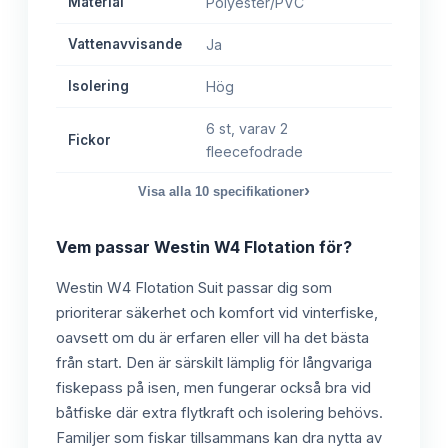
Material
Polyester/PVC
Vattenavvisande
Ja
Isolering
Hög
6 st, varav 2
Fickor
fleecefodrade
›
Visa alla
10
specifikationer
Vem passar
Westin W4 Flotation
för?
Westin W4 Flotation Suit passar dig som
prioriterar säkerhet och komfort vid vinterfiske,
oavsett om du är erfaren eller vill ha det bästa
från start. Den är särskilt lämplig för långvariga
fiskepass på isen, men fungerar också bra vid
båtfiske där extra flytkraft och isolering behövs.
Familjer som fiskar tillsammans kan dra nytta av