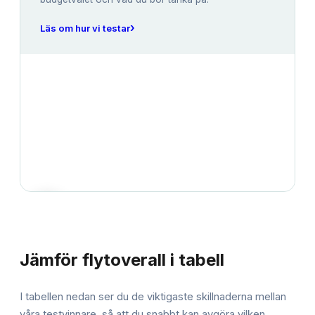
›
Läs om hur vi testar
JÄMFÖRELSE
Jämför
flytoverall
i tabell
I tabellen nedan ser du de viktigaste skillnaderna mellan
våra testvinnare, så att du snabbt kan avgöra vilken