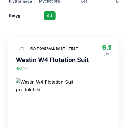
Flytförmåga
Mycket bra
Bra
Bra
Betyg
9.1
8.8
8.5
9.1
#
1
FLYTOVERALL BÄST I TEST
/10
Westin W4 Flotation Suit
·
9.1
/10