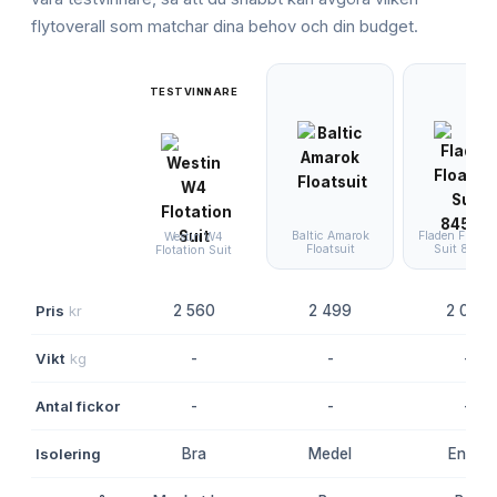
flytoverall
som matchar dina behov och din budget.
TESTVINNARE
Baltic Amarok
Fladen Floata
Westin W4
Floatsuit
Suit 845X
Flotation Suit
Pris
kr
2 560
2 499
2 024
Vikt
kg
-
-
-
Antal fickor
-
-
-
Isolering
Bra
Medel
Enkel