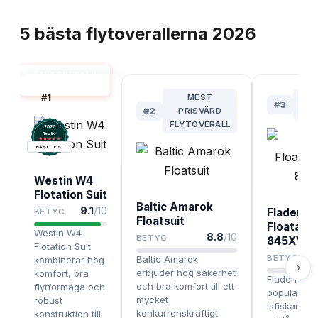
TOPPLISTA
5
bästa
flytoverallerna
2026
FLYTOVERALL
BÄST I TEST
#
1
MEST
B
#
3
#
2
PRISVÄRD
BUD
FLYTOVERALL
2026
.
Testix
BÄST I TEST
Westin W4
Flotation Suit
Baltic Amarok
9.1
/10
Fladen
BETYG
Floatsuit
Floatatio
Westin W4
8.8
/10
BETYG
845XY
Flotation Suit
BETYG
Baltic Amarok
kombinerar hög
›
erbjuder hög säkerhet
komfort, bra
Fladen 845
och bra komfort till ett
flytförmåga och
populärt va
mycket
robust
isfiskare t
konkurrenskraftigt
konstruktion till