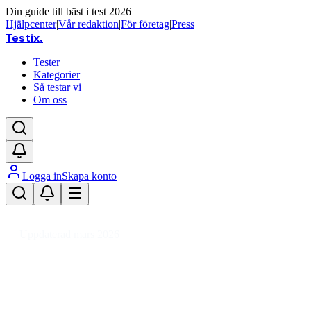
Din guide till bäst i test 2026
Hjälpcenter
|
Vår redaktion
|
För företag
|
Press
Testix
.
Tester
Kategorier
Så testar vi
Om oss
Logga in
Skapa konto
Hem
/
Trädgård
/
Trädgård & Utemiljö
/
Flaggor & Tillbehör
/
Flagga
Uppdaterad mars 2026
Flagga bäst i test 2026 – toppval 
Den bästa flaggan 2026 är Adela Flagga sverige, 240x150. De