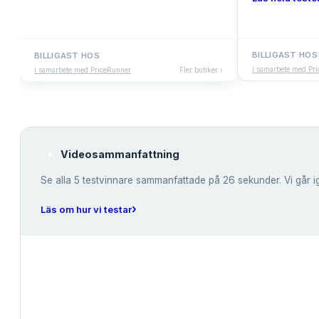
BILLIGAST HOS
BILLIGAST HOS
i samarbete med Pr
i samarbete med PriceRunner
Fler butiker ›
Videosammanfattning
Se alla
5
testvinnare sammanfattade på 26 sekunder. Vi går i
›
Läs om hur vi testar