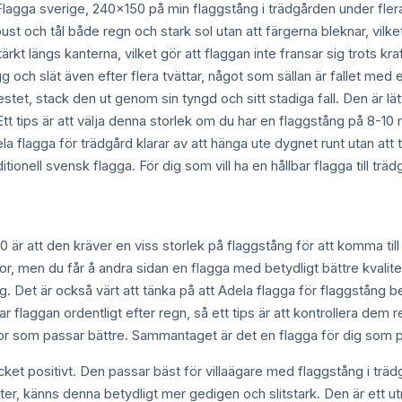
 Flagga sverige, 240x150 på min flaggstång i trädgården under fle
ust och tål både regn och stark sol utan att färgerna bleknar, vilket
rkt längs kanterna, vilket gör att flaggan inte fransar sig trots kra
gg och slät även efter flera tvättar, något som sällan är fallet me
stet, stack den ut genom sin tyngd och sitt stadiga fall. Den är lät
 tips är att välja denna storlek om du har en flaggstång på 8-10 me
a flagga för trädgård klarar av att hänga ute dygnet runt utan at
itionell svensk flagga. För dig som vill ha en hållbar flagga till trä
 att den kräver en viss storlek på flaggstång för att komma till s
ggor, men du får å andra sidan en flagga med betydligt bättre kvalite
lig. Det är också värt att tänka på att Adela flagga för flaggstång 
r flaggan ordentligt efter regn, så ett tips är att kontrollera dem
or som passar bättre. Sammantaget är det en flagga för dig som prio
et positivt. Den passar bäst för villaägare med flaggstång i trädg
nter, känns denna betydligt mer gedigen och slitstark. Den är ett utm