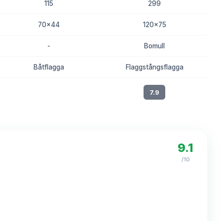
115
299
70x44
120x75
-
Bomull
Båtflagga
Flaggstångsflagga
8.2
7.9
9.1
/10