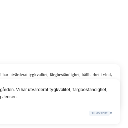
r utvärderat tygkvalitet, färgbeständighet, hållbarhet i vind,
ården. Vi har utvärderat tygkvalitet, färgbeständighet,
rg Jensen.
▾
10
avsnitt
▾
10
avsnitt