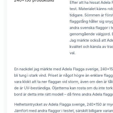
Efter att ha hissat Adela
test. Materialet känns rob
tidigare. Sömmen är förstä
flaggstång håller sig sny
andra svenska flaggor i te
genomgående välgjord. Ett
Jag märkte också att Adel
kvalitet och känsla av trad
val.
En nackdel jag märkte med Adela Flagga sverige, 240x150 är
bli tung i stark vind. Priset är något högre än enklare fla
vara klokt att ta ner flaggan vid storm, även om den är tå
de är UV-beständiga. Öljetterna kan rosta om du inte torka
bord är detta inte rätt modell – då finns andra Adela flagg
Helhetsintrycket av Adela Flagga sverige, 240x150 är myck
Jämfört med andra flaggor i testet, särskilt billigare varia