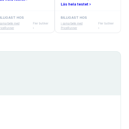
Läs hela testet ›
ILLIGAST HOS
BILLIGAST HOS
 samarbete med
Fler butiker
i samarbete med
Fler butiker
riceRunner
›
PriceRunner
›