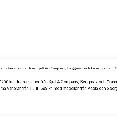
alar för våra omdömen.
00 kundrecensioner från Kjell & Company, Byggmax och Granngården. Vi ha
till 599 kr, med modeller från Adela och Georg Jensen.
er 1200 kundrecensioner från Kjell & Company, Byggmax och Granng
erna varierar från 115 till 599 kr, med modeller från Adela och Geo