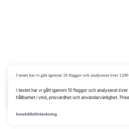
robusta sömmar till ett pris på 299 kr.
Observera att vi kan få provision via återförsäljarlänkar. Inga varumärken bet
Nils Arvidsson
Verktyg & Trädgårdsexpert
·
27 juli 2026
I testet har vi gått igenom 10 flaggor och analyserat över 12
prisvärdhet och användarvänlighet. Priserna varierar från 115 
I testet har vi gått igenom 10 flaggor och analyserat öv
hållbarhet i vind, prisvärdhet och användarvänlighet. Pris
Innehållsförteckning
Innehållsförteckning