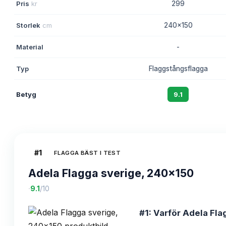
Pris
kr
299
Storlek
cm
240x150
Material
-
Typ
Flaggstångsflagga
Betyg
9.1
#
1
FLAGGA BÄST I TEST
Adela Flagga sverige, 240x150
·
9.1
/10
#1: Varför Adela Fla