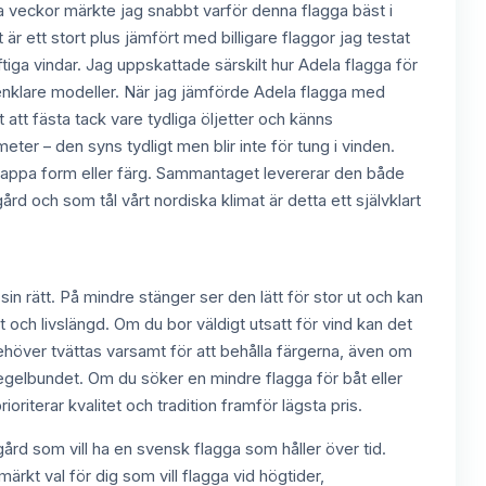
ra veckor märkte jag snabbt varför denna flagga bäst i
 är ett stort plus jämfört med billigare flaggor jag testat
ftiga vindar. Jag uppskattade särskilt hur Adela flagga för
d enklare modeller. När jag jämförde Adela flagga med
t att fästa tack vare tydliga öljetter och känns
ter – den syns tydligt men blir inte för tung i vinden.
t tappa form eller färg. Sammantaget levererar den både
dgård och som tål vårt nordiska klimat är detta ett självklart
in rätt. På mindre stänger ser den lätt för stor ut och kan
t och livslängd. Om du bor väldigt utsatt för vind kan det
behöver tvättas varsamt för att behålla färgerna, även om
 regelbundet. Om du söker en mindre flagga för båt eller
riterar kvalitet och tradition framför lägsta pris.
ård som vill ha en svensk flagga som håller över tid.
ärkt val för dig som vill flagga vid högtider,