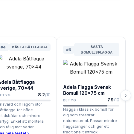
BÄSTA
#
4
BÄSTA BÅTFLAGGA
#
5
BOMULLSFLAGGA
Adela Båtflagga
Adela Flagga Svensk
sverige, 70x44
Bomull 120x75 cm
8.2
/10
›
BETYG
7.9
/10
BETYG
risvärd och lagom stor
Flagga i klassisk bomull för
åtflagga för både
dig som föredrar
ritidsbåtar och mindre
naturmaterial. Passar mindre
artyg. Enkel att montera
flaggstänger och ger ett
ch tålig mot väder.
traditionellt intryck.
äs hela testet ›