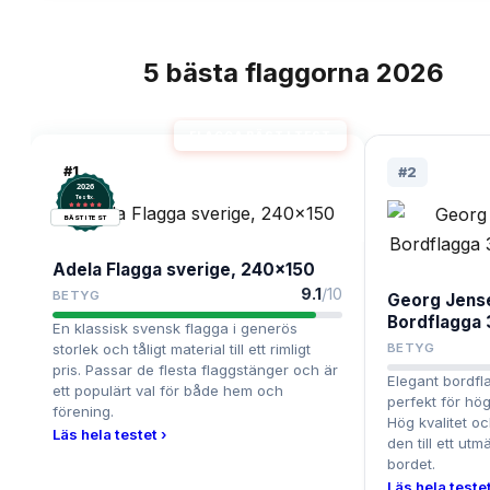
5
bästa
flaggorna
2026
TOPPLISTA
FLAGGA BÄST I TEST
#
1
#
2
2026
.
Testix
BÄST I TEST
Adela Flagga sverige, 240x150
9.1
/10
BETYG
Georg Jens
Bordflagga 
En klassisk svensk flagga i generös
storlek och tåligt material till ett rimligt
BETYG
pris. Passar de flesta flaggstänger och är
Elegant bordfla
ett populärt val för både hem och
perfekt för hög
förening.
Hög kvalitet oc
Läs hela testet ›
den till ett ut
bordet.
Läs hela testet