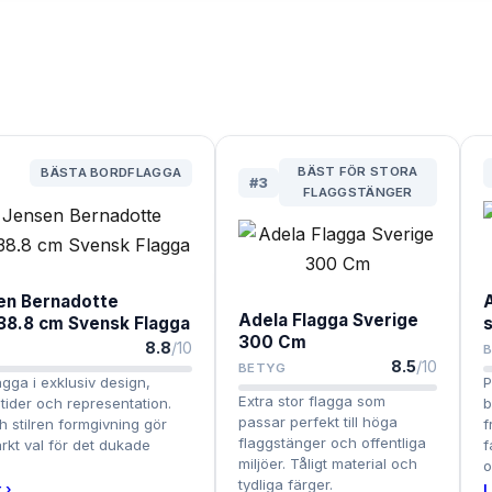
BÄST FÖR STORA
BÄSTA BORDFLAGGA
#
3
FLAGGSTÄNGER
en Bernadotte
Adela Flagga Sverige
38.8 cm Svensk Flagga
300 Cm
8.8
/10
8.5
/10
BETYG
gga i exklusiv design,
P
Extra stor flagga som
tider och representation.
b
passar perfekt till höga
h stilren formgivning gör
f
flaggstänger och offentliga
märkt val för det dukade
f
miljöer. Tåligt material och
o
tydliga färger.
 ›
L