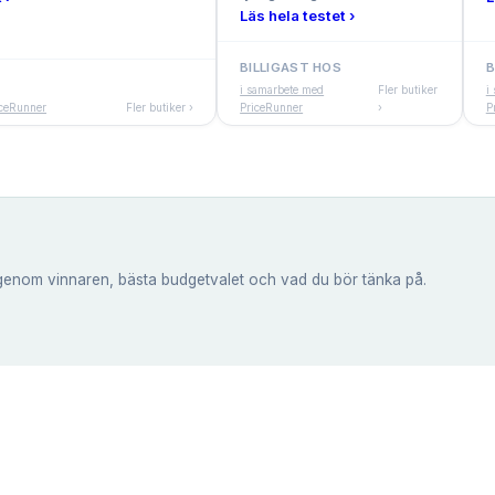
Läs hela testet ›
BILLIGAST HOS
B
i samarbete med
Fler butiker
i
iceRunner
Fler butiker ›
PriceRunner
›
P
genom vinnaren, bästa budgetvalet och vad du bör tänka på.