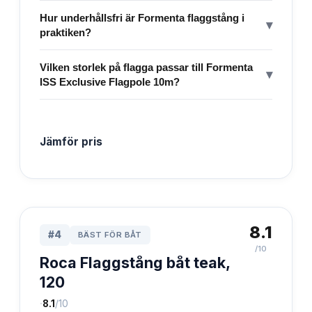
Hur underhållsfri är Formenta flaggstång i
▾
praktiken?
Vilken storlek på flagga passar till Formenta
▾
ISS Exclusive Flagpole 10m?
Jämför pris
8.1
#
4
BÄST FÖR BÅT
/10
Roca Flaggstång båt teak,
120
·
8.1
/10