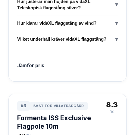
Hur justerar man höjden på vidaXL
▾
Teleskopisk flaggstång silver?
▾
Hur klarar vidaXL flaggstång av vind?
▾
Vilket underhåll kräver vidaXL flaggstång?
Jämför pris
8.3
#
3
BÄST FÖR VILLATRÄDGÅRD
/10
Formenta ISS Exclusive
Flagpole 10m