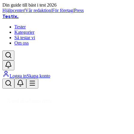
Din guide till bäst i test 2026
Hjälpcenter
|
Vår redaktion
|
För företag
|
Press
Testix
.
Tester
Kategorier
Så testar vi
Om oss
Logga in
Skapa konto
Hem
/
Trädgård
/
Trädgård & Utemiljö
/
Flaggor & Tillbehör
/
Flaggstång
Uppdaterad mars 2026
Flaggstång bäst i test 2026 –
toppval för trädgård och båt