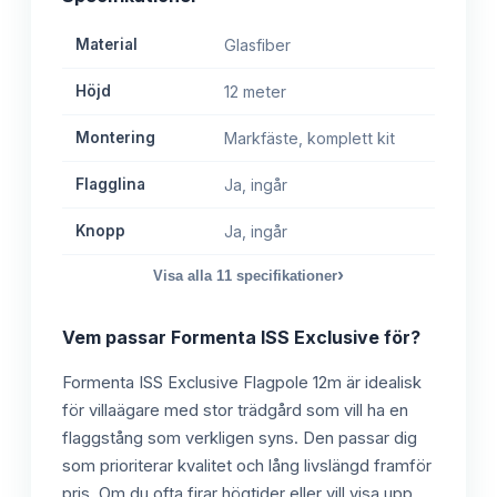
Material
Glasfiber
Höjd
12 meter
Montering
Markfäste, komplett kit
Flagglina
Ja, ingår
Knopp
Ja, ingår
›
Visa alla
11
specifikationer
Vem passar
Formenta ISS Exclusive
för?
Formenta ISS Exclusive Flagpole 12m är idealisk
för villaägare med stor trädgård som vill ha en
flaggstång som verkligen syns. Den passar dig
som prioriterar kvalitet och lång livslängd framför
pris. Om du ofta firar högtider eller vill visa upp