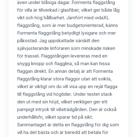
även under blåsiga dagar. Formenta flaggstång
för villa är tillverkad i glasfiber, vilket ger både låg
vikt och hög hållbarhet. Jämfört med vidaXL
flaggstång, som är mer budgetorienterad, känns
Formenta flaggstång betydligt lyxigare och mer
påkostad. Jag uppskattade särskilt den
självjusterande linföraren som minskade risken
för trassel. Flaggstången levereras med en
snygg knopp och flagglina, så man kan hissa
flaggan direkt. En annan detalj är att Formenta
flaggstång klarar stora flaggor utan att svikta,
vilket är viktigt om du vill visa upp en rejäl flagga
till flaggstång vid högtider. Under testet stack
den ut med sin höjd, vilket verkligen ger ett
pampigt intryck till villaträdgården. Den är också
underhållsfri, vilket sparar tid på sikt.
Sammantaget är detta en flaggstång för dig som
vill ha det bästa och är beredd att betala för