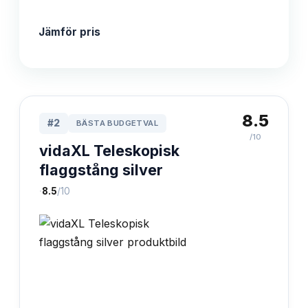
Jämför pris
8.5
#
2
BÄSTA BUDGETVAL
/10
vidaXL Teleskopisk
flaggstång silver
·
8.5
/10