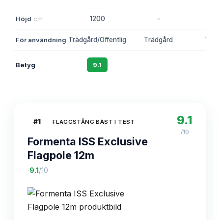
Höjd
cm
1200
-
10
För användning
Trädgård/Offentlig
Trädgård
Träd
Betyg
9.1
8.5
8
9.1
#
1
FLAGGSTÅNG BÄST I TEST
/10
Formenta ISS Exclusive
Flagpole 12m
·
9.1
/10