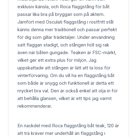
exklusiv känsla, och Roca flaggstång för båt
passar lika bra på bryggan som på aktern.
Jämfört med Osculati flaggstång i rostfritt stål
känns denna mer traditionell och passar perfekt
för dig som gillar trädetaljer. Under användning
satt flaggan stadigt, och stången höll sig rak
även när båten gungade. Teaken är FSC-märkt,
vilket ger ett extra plus för miljön. Jag
uppskattade att stången är lätt att ta loss för
vinterförvaring. Om du vill ha en flaggstång båt
som både är snygg och funktionell är detta ett
mycket bra val. Den är också enkel att olja in för
att behålla glansen, vilket är ett tips jag varmt
rekommenderar.
En nackdel med Roca flaggstång båt teak, 120 är
att trä kräver mer underhåll än flaggstång i