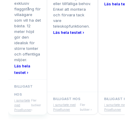
exklusiv
eller tillfälliga behov.
Läs hela testet
flaggstång för
Enkel att montera
villaägare
och förvara tack
som vill ha det
vare
bästa. 12
teleskopfunktionen.
meter höjd
Läs hela testet ›
gör den
idealisk för
större tomter
och offentliga
miljöer.
Läs hela
testet ›
BILLIGAST
HOS
BILLIGAST HOS
BILLIGAST HOS
i samarbete
Fler
i samarbete med
Fler
i samarbete med
med
butiker
PriceRunner
butiker ›
PriceRunner
PriceRunner
›