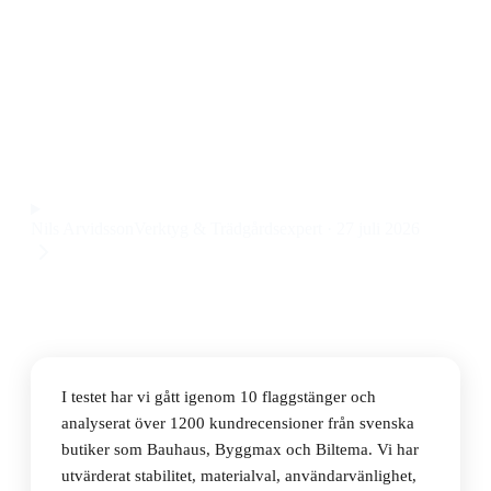
Den bästa flaggstången 2026 är Formenta ISS
Exclusive Flagpole 12m, som imponerar med robust
konstruktion och enkel montering till ett pris på 11 449
kr.
Observera att vi kan få provision via återförsäljarlänkar. Inga
varumärken betalar för våra omdömen.
Nils Arvidsson
Verktyg & Trädgårdsexpert
·
27 juli 2026
I testet har vi gått igenom 10 flaggstänger och
analyserat över 1200 kundrecensioner från svenska
butiker som Bauhaus, Byggmax och Biltema. Vi har
utvärderat stabilitet, materialval, användarvänlighet,