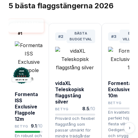
5
bästa
flaggstängerna
2026
FLAGGSTÅNG
BÄST I TEST
#
1
BÄSTA
BÄST
#
2
#
3
BUDGETVAL
VILLAT
2026
.
Testix
BÄST I TEST
vidaXL
Formenta IS
Teleskopisk
Exclusive Fl
Formenta
flaggstång
10m
ISS
silver
BETYG
Exclusive
8.5
/10
BETYG
En kvalitetsst
Flagpole
perfekt höjd fö
Prisvärd och flexibel
12m
flesta villaträd
flaggstång som
9.1
/10
BETYG
›
Gedigen konstr
passar utmärkt för
En robust och
och snygg desi
mindre trädgårdar