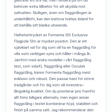
glasfiber ett bra val, men fundera på om du
behöver extra tillbehör för att skydda mot
saltvatten. Slutligen, även om flaggstången är
underhållsfri, kan den behöva tvättas ibland för
att behålla sitt blanka utseende.
Helhetsintrycket av Formenta ISS Exclusive
Flagpole 12m är mycket positivt. Den är ett
självklart val för dig som vill ha en flaggstång för
villa som verkligen syns och håller i många år.
Jämfört med andra modeller i vårt flaggstång
test, som vidaXL flaggstång eller Osculati
flaggstång, känns Formenta flaggstång mest
exklusiv och robust. Den passar bäst för större
trädgårdar och för dig som vill investera i
långsiktig kvalitet. Om du prioriterar pris framför
allt finns billigare alternativ, men ingen annan
flaggstång i testet kombinerar höjd, stabilitet och
finish på samma sätt. Jag rekommenderar den