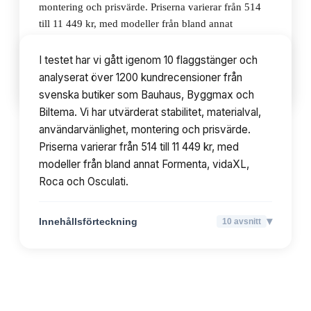
montering och prisvärde. Priserna varierar från 514
till 11 449 kr, med modeller från bland annat
Formenta, vidaXL, Roca och Osculati.
I testet har vi gått igenom 10 flaggstänger och
analyserat över 1200 kundrecensioner från
▾
Innehållsförteckning
10
avsnitt
svenska butiker som Bauhaus, Byggmax och
Biltema. Vi har utvärderat stabilitet, materialval,
användarvänlighet, montering och prisvärde.
Priserna varierar från 514 till 11 449 kr, med
modeller från bland annat Formenta, vidaXL,
Roca och Osculati.
▾
Innehållsförteckning
10
avsnitt
TOPPLISTA