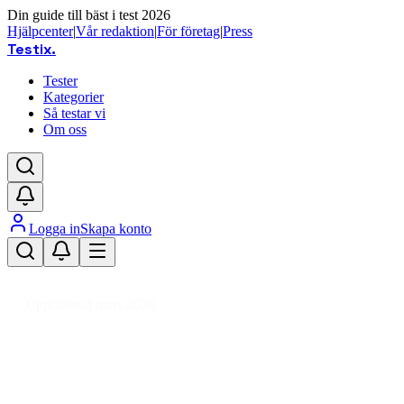
Din guide till bäst i test 2026
Hjälpcenter
|
Vår redaktion
|
För företag
|
Press
Testix
.
Tester
Kategorier
Så testar vi
Om oss
Logga in
Skapa konto
Hem
/
DIY
/
VVS
/
Element
/
Fläktelement
Uppdaterad mars 2026
Fläktelement bäst i test 2026 –
prisvärda och effektiva val