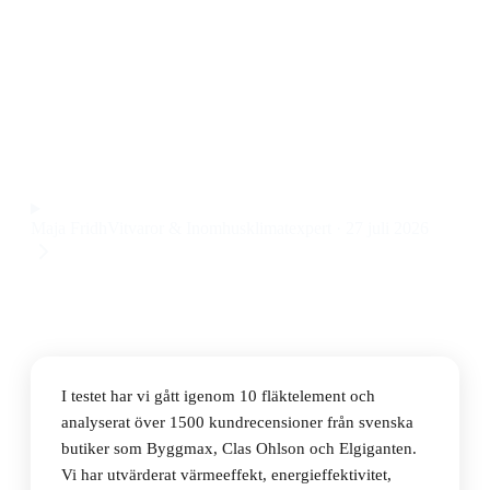
Den bästa fläktelementet 2026 är TriStar KA-5210 Vit
Väggmonterad Keramisk Värmare 2000W, som
kombinerar snabb uppvärmning med låg ljudnivå och
enkel montering till ett pris på 499 kr.
Observera att vi kan få provision via återförsäljarlänkar. Inga
varumärken betalar för våra omdömen.
Maja Fridh
Vitvaror & Inomhusklimatexpert
·
27 juli 2026
I testet har vi gått igenom 10 fläktelement och
analyserat över 1500 kundrecensioner från svenska
butiker som Byggmax, Clas Ohlson och Elgiganten.
Vi har utvärderat värmeeffekt, energieffektivitet,