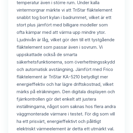
temperatur även i större rum. Under kalla
vintermorgnar märkte vi att TriStar fläktelement
snabbt tog bort kylan i badrummet, vilket är ett
stort plus jämfört med billigare modeller som
ofta kämpar med att värma upp mindre ytor.
Ljudnivån är låg, vilket gör den till ett tystgående
fläktelement som passar även i sovrum. Vi
uppskattade också de smarta
säkerhetsfunktionerna, som överhettningsskydd
och automatisk avstängning. Jämfört med Frico
fläktelement är TriStar KA-5210 betydligt mer
energieffektiv och har lägre driftskostnad, vilket
märks på elräkningen. Den digitala displayen och
fjärrkontrollen gör det enkelt att justera
inställningarna, något som saknas hos flera andra
väggmonterade värmare i testet. För dig som vill
ha ett prisvärt, energieffektivt och pålitligt
elektriskt värmeelement är detta ett utmärkt val.