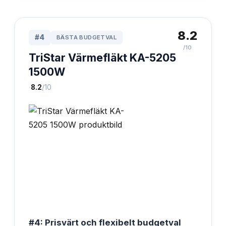
8.2
#
4
BÄSTA BUDGETVAL
/10
TriStar Värmefläkt KA-5205
1500W
·
8.2
/10
#4: Prisvärt och flexibelt budgetval