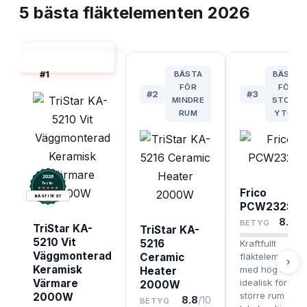
5
bästa
fläktelementen
2026
FLÄKTELEMENT
BÄST I TEST
#
1
BÄSTA
BÄSTA
FÖR
FÖR
#
2
#
3
MINDRE
STORA
RUM
YTOR
2026
.
Testix
Frico
BÄST I TEST
PCW232S
8.6
/1
BETYG
TriStar KA-
TriStar KA-
5210 Vit
5216
Kraftfullt
Väggmonterad
Ceramic
fläktelement
›
Keramisk
med hög effekt
Heater
Värmare
idealisk för
2000W
större rum eller
2000W
8.8
/10
BETYG