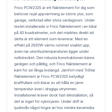
Frico PCW232S är ett fläktelement för dig som
behöver rejäl uppvärmning av större ytor, som
garage, verkstad eller stora vardagsrum. Under
testet installerade vi Frico fläktelement i en lokal
på 40 kvadratmeter, och det märktes direkt att
detta är ett element som levererar. Med en
effekt på 2920W värms rummet snabbt upp,
även när utomhustemperaturen ligger under
nollstrecket. Den robusta konstruktionen känns
gedigen och pålitlig, och Frico fläktelement är
känt för sin långa livslängd. Jämfört med TriStar
fläktelement är Frico PCW232S betydligt
kraftfullare och klarar av att hålla en jämn
temperatur även i dragiga utrymmen.
Installationen kräver dock fast elinstallation, så
det är inget för nybörjaren. Under drift är
ljudnivån något högre än hos mindre keramiska