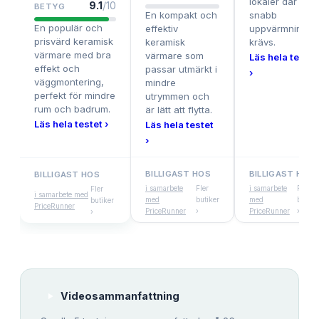
lokaler där
9.1
/10
BETYG
En kompakt och
snabb
En populär och
effektiv
uppvärmning
prisvärd keramisk
keramisk
krävs.
värmare med bra
värmare som
Läs hela testet
effekt och
passar utmärkt i
›
väggmontering,
mindre
perfekt för mindre
utrymmen och
rum och badrum.
är lätt att flytta.
Läs hela testet ›
Läs hela testet
›
BILLIGAST HOS
BILLIGAST HOS
BILLIGAST HOS
i samarbete
Fler
i samarbete
Fler
Fler
i samarbete med
med
butiker
med
butike
butiker
PriceRunner
PriceRunner
›
PriceRunner
›
›
Videosammanfattning