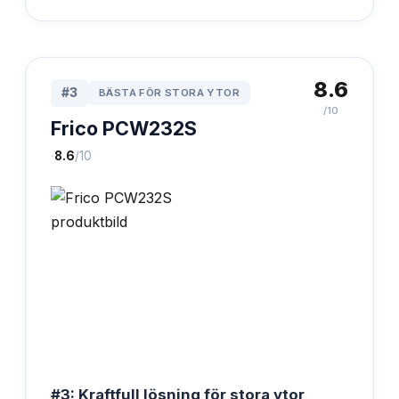
8.6
#
3
BÄSTA FÖR STORA YTOR
/10
Frico PCW232S
·
8.6
/10
#3: Kraftfull lösning för stora ytor