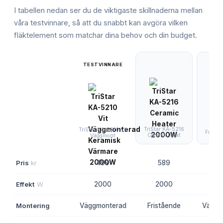
I tabellen nedan ser du de viktigaste skillnaderna mellan
våra testvinnare, så att du snabbt kan avgöra vilken
fläktelement
som matchar dina behov och din budget.
TESTVINNARE
TriStar KA-5216
TriStar KA-5210 Vit
Frico
Ceramic Heat
Väggmont
Pris
kr
499
589
230
Effekt
W
2000
2000
2
Montering
Väggmonterad
Fristående
Väggm