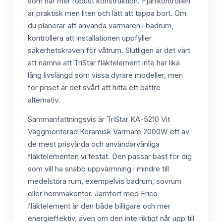
som har mer robust konstruktion. Fjärrkontrollen
är praktisk men liten och lätt att tappa bort. Om
du planerar att använda värmaren i badrum,
kontrollera att installationen uppfyller
säkerhetskraven för våtrum. Slutligen är det värt
att nämna att TriStar fläktelement inte har lika
lång livslängd som vissa dyrare modeller, men
för priset är det svårt att hitta ett bättre
alternativ.
Sammanfattningsvis är TriStar KA-5210 Vit
Väggmonterad Keramisk Värmare 2000W ett av
de mest prisvärda och användarvänliga
fläktelementen vi testat. Den passar bäst för dig
som vill ha snabb uppvärmning i mindre till
medelstora rum, exempelvis badrum, sovrum
eller hemmakontor. Jämfört med Frico
fläktelement är den både billigare och mer
energieffektiv, även om den inte riktigt når upp till