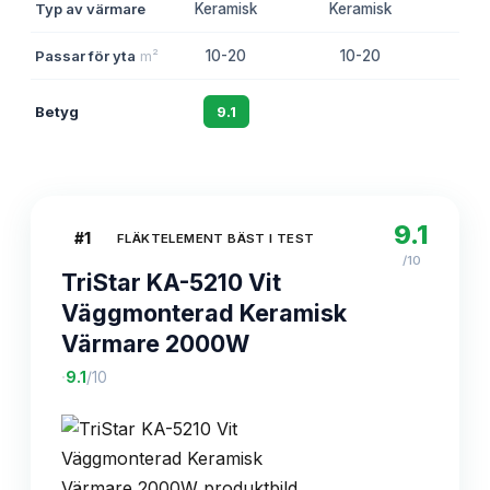
Typ av värmare
Keramisk
Keramisk
Passar för yta
m²
10-20
10-20
2
Betyg
9.1
8.8
9.1
#
1
FLÄKTELEMENT BÄST I TEST
/10
TriStar KA-5210 Vit
Väggmonterad Keramisk
Värmare 2000W
·
9.1
/10