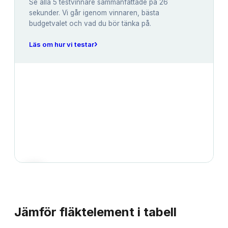
Se alla
5
testvinnare sammanfattade på 26
sekunder. Vi går igenom vinnaren, bästa
budgetvalet och vad du bör tänka på.
›
Läs om hur vi testar
JÄMFÖRELSE
Jämför
fläktelement
i tabell