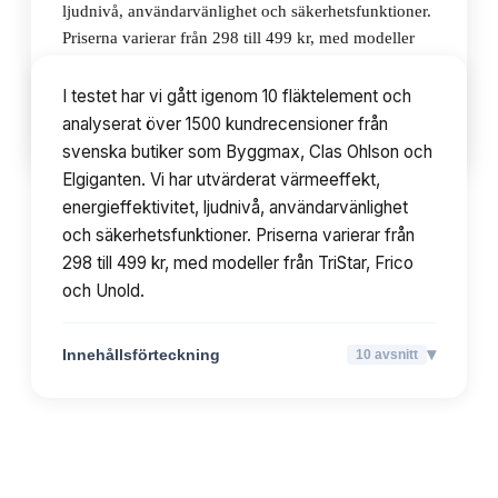
ljudnivå, användarvänlighet och säkerhetsfunktioner.
Priserna varierar från 298 till 499 kr, med modeller
från TriStar, Frico och Unold.
I testet har vi gått igenom 10 fläktelement och
analyserat över 1500 kundrecensioner från
▾
Innehållsförteckning
10
avsnitt
svenska butiker som Byggmax, Clas Ohlson och
Elgiganten. Vi har utvärderat värmeeffekt,
energieffektivitet, ljudnivå, användarvänlighet
och säkerhetsfunktioner. Priserna varierar från
298 till 499 kr, med modeller från TriStar, Frico
och Unold.
▾
Innehållsförteckning
10
avsnitt
TOPPLISTA