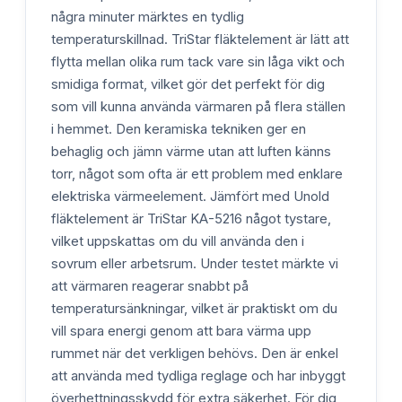
några minuter märktes en tydlig
temperaturskillnad. TriStar fläktelement är lätt att
flytta mellan olika rum tack vare sin låga vikt och
smidiga format, vilket gör det perfekt för dig
som vill kunna använda värmaren på flera ställen
i hemmet. Den keramiska tekniken ger en
behaglig och jämn värme utan att luften känns
torr, något som ofta är ett problem med enklare
elektriska värmeelement. Jämfört med Unold
fläktelement är TriStar KA-5216 något tystare,
vilket uppskattas om du vill använda den i
sovrum eller arbetsrum. Under testet märkte vi
att värmaren reagerar snabbt på
temperatursänkningar, vilket är praktiskt om du
vill spara energi genom att bara värma upp
rummet när det verkligen behövs. Den är enkel
att använda med tydliga reglage och har inbyggt
överhettningsskydd för extra säkerhet. För dig