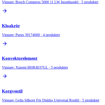
Vinnare:
Bosch Compress 5000 11 LW Inomhusdel
·
5
produkter
Kloakrör
Vinnare:
Purus 39174000
·
4
produkter
Konvektorelement
Vinnare:
Xiaomi BHR4037GL
·
5
produkter
Korgventil
Vinnare:
Gelia Silkorg För Diskho Universal Rostfri
·
5
produkter