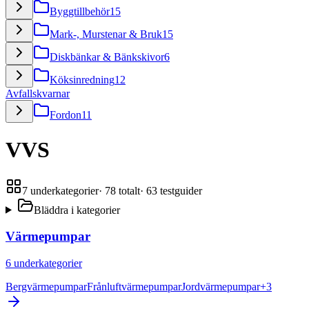
Byggtillbehör
15
Mark-, Murstenar & Bruk
15
Diskbänkar & Bänkskivor
6
Köksinredning
12
Avfallskvarnar
Fordon
11
VVS
7
underkategorier
·
78
totalt
·
63
testguider
Bläddra i kategorier
Värmepumpar
6
underkategorier
Bergvärmepumpar
Frånluftvärmepumpar
Jordvärmepumpar
+
3