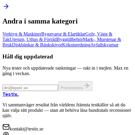
Andra i samma kategori
Verktyg & Maskiner
Byggvaror & Elartiklar
Golv, Vägg &
Tak
Uterum, Uthus & Förråd
Byggtillbehör
Mark-, Murstenar &
Bruk
Diskbänkar & Bänkskivor
Köksinredning
Avfallskvarnar
Håll dig uppdaterad
Nya tester och uppdaterade rankningar — rakt in i mejlen. Max en
gång i veckan.
Prenumerera
Testix
.
Vi sammanväger resultat från världens främsta testkällor så att du
kan välja rätt produkt — utan att behöva läsa hundratals recensioner
själv.
kontakt@testix.se