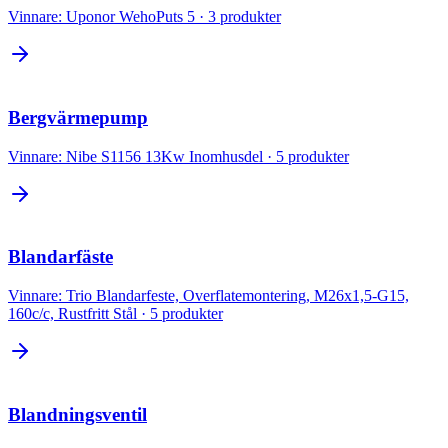
Vinnare:
Uponor WehoPuts 5
·
3
produkter
Bergvärmepump
Vinnare:
Nibe S1156 13Kw Inomhusdel
·
5
produkter
Blandarfäste
Vinnare:
Trio Blandarfeste, Overflatemontering, M26x1,5-G15,
160c/c, Rustfritt Stål
·
5
produkter
Blandningsventil