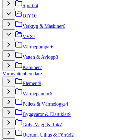
Sport
24
DIY
10
Verktyg & Maskiner
6
VVS
7
Värmepumpar
6
Vatten & Avlopp
3
Kaminer
7
Varmvattenberedare
Element
8
Värmepannor
6
Pellets & Värmeloggs
4
Byggvaror & Elartiklar
9
Golv, Vägg & Tak
7
Uterum, Uthus & Förråd
2