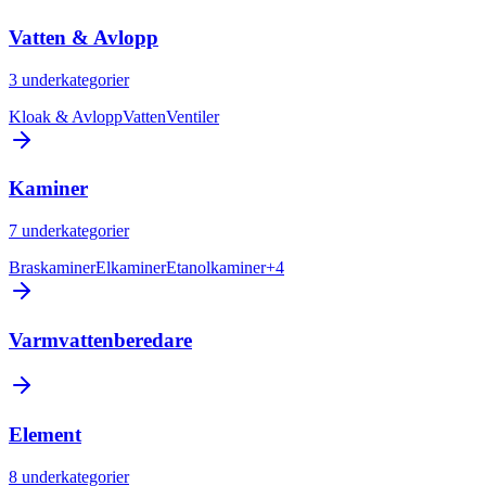
Vatten & Avlopp
3
underkategorier
Kloak & Avlopp
Vatten
Ventiler
Kaminer
7
underkategorier
Braskaminer
Elkaminer
Etanolkaminer
+
4
Varmvattenberedare
Element
8
underkategorier