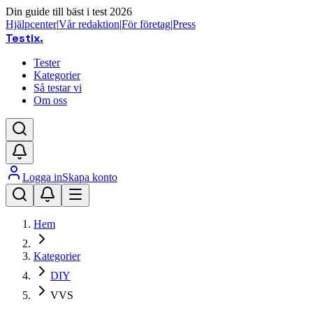
Din guide till bäst i test 2026
Hjälpcenter
|
Vår redaktion
|
För företag
|
Press
Testix
.
Tester
Kategorier
Så testar vi
Om oss
Logga in
Skapa konto
Hem
Kategorier
DIY
VVS