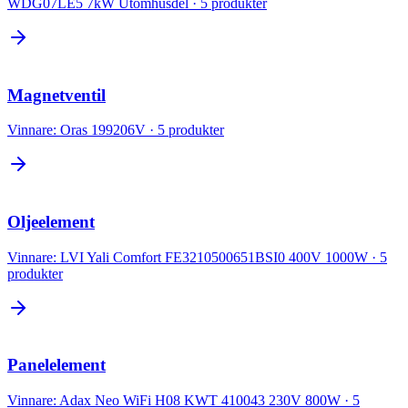
WDG07LE5 7kW Utomhusdel
·
5
produkter
Magnetventil
Vinnare:
Oras 199206V
·
5
produkter
Oljeelement
Vinnare:
LVI Yali Comfort FE3210500651BSI0 400V 1000W
·
5
produkter
Panelelement
Vinnare:
Adax Neo WiFi H08 KWT 410043 230V 800W
·
5