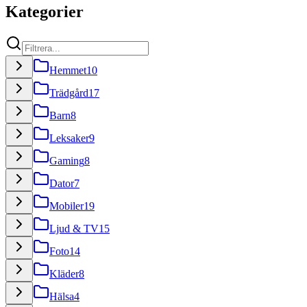
Kategorier
Hemmet
10
Trädgård
17
Barn
8
Leksaker
9
Gaming
8
Dator
7
Mobiler
19
Ljud & TV
15
Foto
14
Kläder
8
Hälsa
4