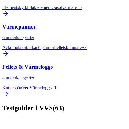
Elementskydd
Fläktelement
Gasolvärmare
+
5
Värmepannor
6
underkategorier
Ackumulatortankar
Elpannor
Pelletsbrännare
+
3
Pellets & Värmeloggs
4
underkategorier
Kutterspån
Ved
Värmeloggs
+
1
Testguider
i
VVS
(
63
)