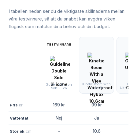
I tabellen nedan ser du de viktigaste skillnaderna mellan
våra testvinnare, så att du snabbt kan avgöra vilken
flugask
som matchar dina behov och din budget.
TESTVINNARE
Kinetic Room With
Guidel
Guideline Double
a Viev Wat
Ultralight
Side Silico
Pris
kr
169 kr
99 kr
219 
Vattentät
Nej
Ja
Ne
Storlek
cm
-
10.6
-