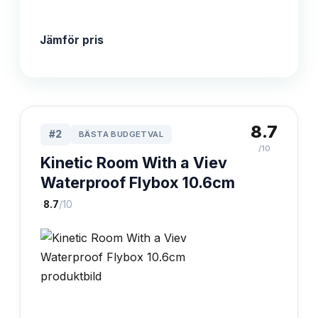
Jämför pris
8.7
#
2
BÄSTA BUDGETVAL
/10
Kinetic Room With a Viev
Waterproof Flybox 10.6cm
·
8.7
/10