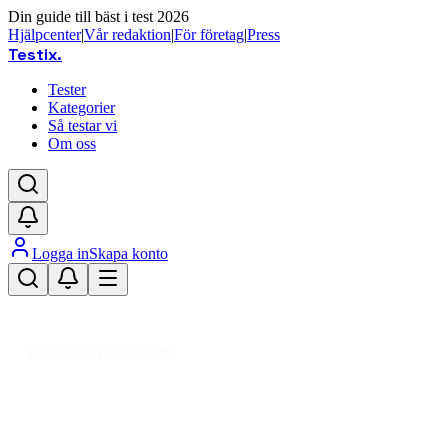
Din guide till bäst i test 2026
Hjälpcenter
|
Vår redaktion
|
För företag
|
Press
Testix
.
Tester
Kategorier
Så testar vi
Om oss
Logga in
Skapa konto
Hem
/
Sport
/
Jakt, Fiske & Friluftsliv
/
Fiskeutrustning
/
Fiskeförvaring
/
Flugask
Uppdaterad mars 2026
Flugask bäst i test 2026 – smart
förvaring för alla fisketillfällen