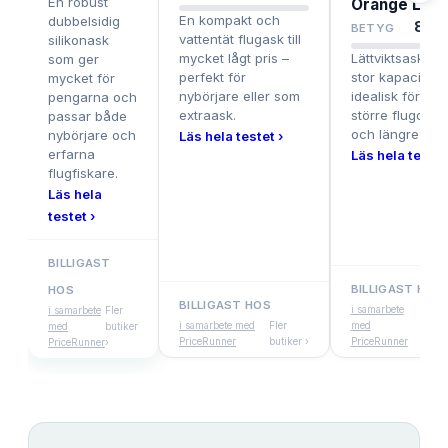
En robust
Orange L
En kompakt och
dubbelsidig
8.4
/
BETYG
vattentät flugask till
silikonask
mycket lågt pris –
Lättviktsask m
som ger
perfekt för
stor kapacitet,
mycket för
nybörjare eller som
idealisk för
pengarna och
extraask.
större flugor
passar både
och längre ture
nybörjare och
Läs hela testet ›
erfarna
Läs hela testet
flugfiskare.
Läs hela
testet ›
BILLIGAST
BILLIGAST HOS
HOS
BILLIGAST HOS
i samarbete
Fler
i samarbete
Fler
i samarbete med
Fler
med
butik
med
butiker
PriceRunner
butiker ›
PriceRunner
›
PriceRunner
›