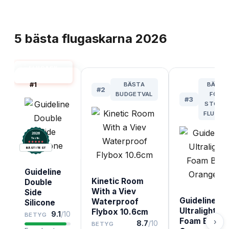
TOPPLISTA
5
bästa
flugaskarna
2026
FLUGASK
BÄST I TEST
#
1
BÄSTA
BÄST
#
2
BUDGETVAL
FÖR
#
3
STORA
FLUGOR
2026
.
Testix
BÄST I TEST
Guideline
Kinetic Room
Double
With a Viev
Side
Guideline
Waterproof
Silicone
Ultralight
Flybox 10.6cm
9.1
/10
BETYG
Foam Box
›
8.7
/10
BETYG