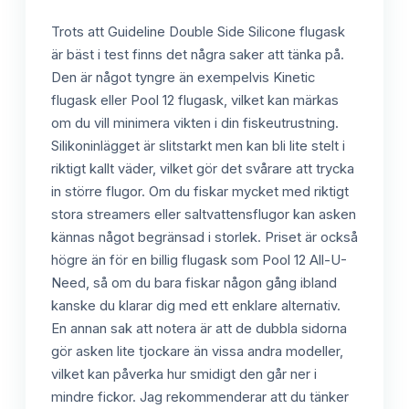
Trots att Guideline Double Side Silicone flugask
är bäst i test finns det några saker att tänka på.
Den är något tyngre än exempelvis Kinetic
flugask eller Pool 12 flugask, vilket kan märkas
om du vill minimera vikten i din fiskeutrustning.
Silikoninlägget är slitstarkt men kan bli lite stelt i
riktigt kallt väder, vilket gör det svårare att trycka
in större flugor. Om du fiskar mycket med riktigt
stora streamers eller saltvattensflugor kan asken
kännas något begränsad i storlek. Priset är också
högre än för en billig flugask som Pool 12 All-U-
Need, så om du bara fiskar någon gång ibland
kanske du klarar dig med ett enklare alternativ.
En annan sak att notera är att de dubbla sidorna
gör asken lite tjockare än vissa andra modeller,
vilket kan påverka hur smidigt den går ner i
mindre fickor. Jag rekommenderar att du tänker