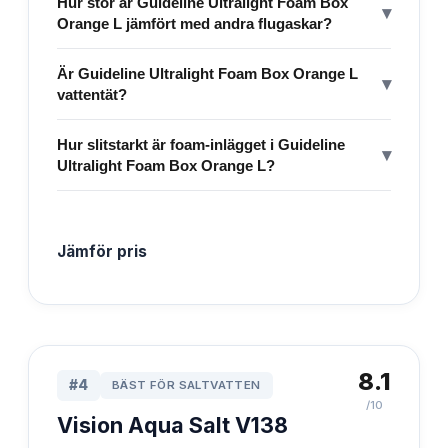
Hur stor är Guideline Ultralight Foam Box
▾
Orange L jämfört med andra flugaskar?
Är Guideline Ultralight Foam Box Orange L
▾
vattentät?
Hur slitstarkt är foam-inlägget i Guideline
▾
Ultralight Foam Box Orange L?
Jämför pris
8.1
#
4
BÄST FÖR SALTVATTEN
/10
Vision Aqua Salt V138