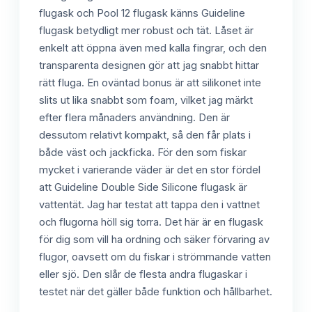
flugask och Pool 12 flugask känns Guideline
flugask betydligt mer robust och tät. Låset är
enkelt att öppna även med kalla fingrar, och den
transparenta designen gör att jag snabbt hittar
rätt fluga. En oväntad bonus är att silikonet inte
slits ut lika snabbt som foam, vilket jag märkt
efter flera månaders användning. Den är
dessutom relativt kompakt, så den får plats i
både väst och jackficka. För den som fiskar
mycket i varierande väder är det en stor fördel
att Guideline Double Side Silicone flugask är
vattentät. Jag har testat att tappa den i vattnet
och flugorna höll sig torra. Det här är en flugask
för dig som vill ha ordning och säker förvaring av
flugor, oavsett om du fiskar i strömmande vatten
eller sjö. Den slår de flesta andra flugaskar i
testet när det gäller både funktion och hållbarhet.