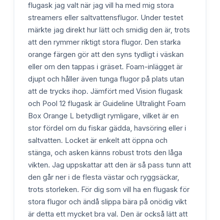
flugask jag valt när jag vill ha med mig stora
streamers eller saltvattensflugor. Under testet
märkte jag direkt hur lätt och smidig den är, trots
att den rymmer riktigt stora flugor. Den starka
orange färgen gör att den syns tydligt i väskan
eller om den tappas i gräset. Foam-inlägget är
djupt och håller även tunga flugor på plats utan
att de trycks ihop. Jämfört med Vision flugask
och Pool 12 flugask är Guideline Ultralight Foam
Box Orange L betydligt rymligare, vilket är en
stor fördel om du fiskar gädda, havsöring eller i
saltvatten. Locket är enkelt att öppna och
stänga, och asken känns robust trots den låga
vikten. Jag uppskattar att den är så pass tunn att
den går ner i de flesta västar och ryggsäckar,
trots storleken. För dig som vill ha en flugask för
stora flugor och ändå slippa bära på onödig vikt
är detta ett mycket bra val. Den är också lätt att