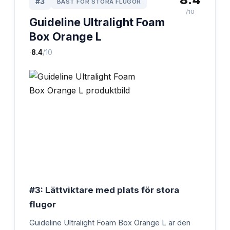
#
3
BÄST FÖR STORA FLUGOR
/10
Guideline Ultralight Foam
Box Orange L
·
8.4
/10
#3: Lättviktare med plats för stora
flugor
Guideline Ultralight Foam Box Orange L är den