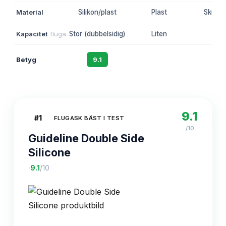
Material
Silikon/plast
Plast
Skum/p
Kapacitet
fluga
Stor (dubbelsidig)
Liten
Sto
Betyg
9.1
8.7
8.
9.1
#
1
FLUGASK BÄST I TEST
/10
Guideline Double Side
Silicone
·
9.1
/10