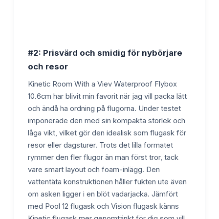
#2: Prisvärd och smidig för nybörjare
och resor
Kinetic Room With a Viev Waterproof Flybox
10.6cm har blivit min favorit när jag vill packa lätt
och ändå ha ordning på flugorna. Under testet
imponerade den med sin kompakta storlek och
låga vikt, vilket gör den idealisk som flugask för
resor eller dagsturer. Trots det lilla formatet
rymmer den fler flugor än man först tror, tack
vare smart layout och foam-inlägg. Den
vattentäta konstruktionen håller fukten ute även
om asken ligger i en blöt vadarjacka. Jämfört
med Pool 12 flugask och Vision flugask känns
Kinetic flugask mer genomtänkt för dig som vill