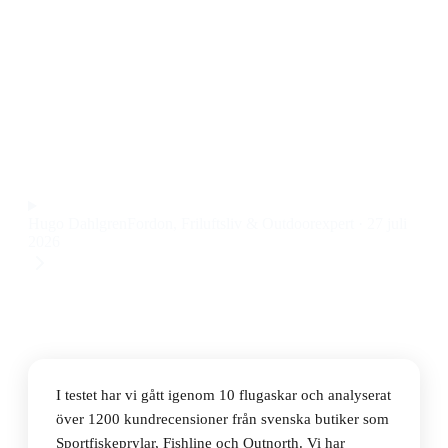
Den bästa flugasken 2026 är Guideline Double Side
Silicone, en robust och vattentät flugask som rymmer
många flugor och känns riktigt tålig i handen. Priset
ligger på 169 kr.
Observera att vi kan få provision via återförsäljarlänkar. Inga
varumärken betalar för våra omdömen.
Hugo Dahlgren
Fordon, Friluftsliv & Outdoorexpert
·
27 juli
2026
I testet har vi gått igenom 10 flugaskar och analyserat
över 1200 kundrecensioner från svenska butiker som
Sportfiskeprylar, Fishline och Outnorth. Vi har