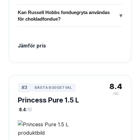
Kan Russell Hobbs fonduegryta användas
▾
för chokladfondue?
Jämför pris
8.4
#
3
BÄSTA BUDGETVAL
/10
Princess Pure 1.5 L
·
8.4
/10