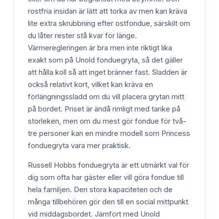
rostfria insidan är lätt att torka av men kan kräva
lite extra skrubbning efter ostfondue, särskilt om
du låter rester stå kvar för länge.
Värmeregleringen är bra men inte riktigt lika
exakt som på Unold fonduegryta, så det gäller
att hålla koll så att inget bränner fast. Sladden är
också relativt kort, vilket kan kräva en
förlängningssladd om du vill placera grytan mitt
på bordet. Priset är ändå rimligt med tanke på
storleken, men om du mest gör fondue för två-
tre personer kan en mindre modell som Princess
fonduegryta vara mer praktisk.
Russell Hobbs fonduegryta är ett utmärkt val för
dig som ofta har gäster eller vill göra fondue till
hela familjen. Den stora kapaciteten och de
många tillbehören gör den till en social mittpunkt
vid middagsbordet. Jämfört med Unold