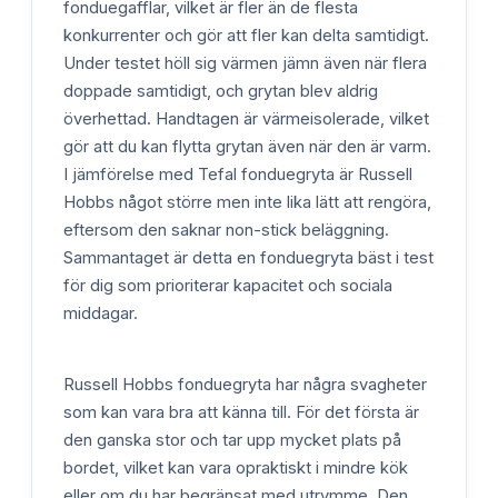
fonduegafflar, vilket är fler än de flesta
konkurrenter och gör att fler kan delta samtidigt.
Under testet höll sig värmen jämn även när flera
doppade samtidigt, och grytan blev aldrig
överhettad. Handtagen är värmeisolerade, vilket
gör att du kan flytta grytan även när den är varm.
I jämförelse med Tefal fonduegryta är Russell
Hobbs något större men inte lika lätt att rengöra,
eftersom den saknar non-stick beläggning.
Sammantaget är detta en fonduegryta bäst i test
för dig som prioriterar kapacitet och sociala
middagar.
Russell Hobbs fonduegryta har några svagheter
som kan vara bra att känna till. För det första är
den ganska stor och tar upp mycket plats på
bordet, vilket kan vara opraktiskt i mindre kök
eller om du har begränsat med utrymme. Den