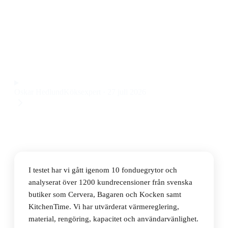
Den bästa fonduegrytan 2026 är Unold fonduegryta,
som kombinerar rostfritt stål med enkel hantering och
snabb uppvärmning till ett pris på 413 kr.
Observera att vi kan få provision via återförsäljarlänkar. Inga
varumärken betalar för våra omdömen.
Oskar Hedlund
Köksexpert
·
27 juli 2026
I testet har vi gått igenom 10 fonduegrytor och
analyserat över 1200 kundrecensioner från svenska
butiker som Cervera, Bagaren och Kocken samt
KitchenTime. Vi har utvärderat värmereglering,
material, rengöring, kapacitet och användarvänlighet.