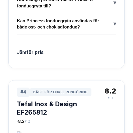
▾
fonduegryta till?
Kan Princess fonduegryta användas för
▾
både ost- och chokladfondue?
Jämför pris
8.2
#
4
BÄST FÖR ENKEL RENGÖRING
/10
Tefal Inox & Design
EF265812
·
8.2
/10