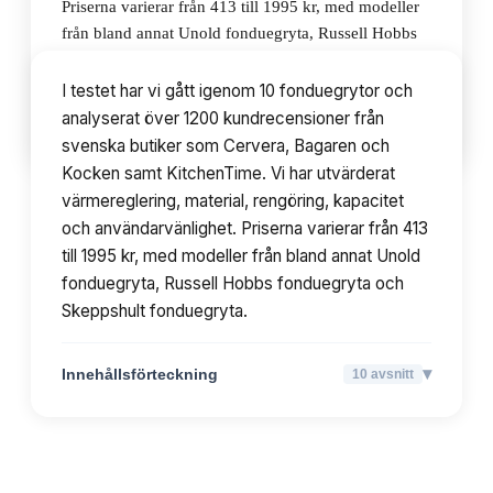
Priserna varierar från 413 till 1995 kr, med modeller
från bland annat Unold fonduegryta, Russell Hobbs
fonduegryta och Skeppshult fonduegryta.
I testet har vi gått igenom 10 fonduegrytor och
analyserat över 1200 kundrecensioner från
▾
Innehållsförteckning
10
avsnitt
svenska butiker som Cervera, Bagaren och
Kocken samt KitchenTime. Vi har utvärderat
värmereglering, material, rengöring, kapacitet
och användarvänlighet. Priserna varierar från 413
till 1995 kr, med modeller från bland annat Unold
fonduegryta, Russell Hobbs fonduegryta och
Skeppshult fonduegryta.
▾
Innehållsförteckning
10
avsnitt