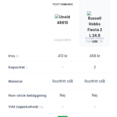
TESTVINNARE
Russell Hobbs
P
Unold 48615
Fiesta 2 L 24.
Pris
kr
413 kr
468 kr
Kapacitet
L
-
2
Material
Rostfritt stål
Rostfritt stål
Non-stick-beläggning
Nej
Nej
Vikt (uppskattad)
kg
-
-