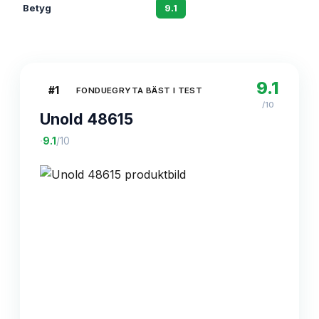
Betyg
9.1
8.8
9.1
#
1
FONDUEGRYTA BÄST I TEST
/10
Unold 48615
·
9.1
/10