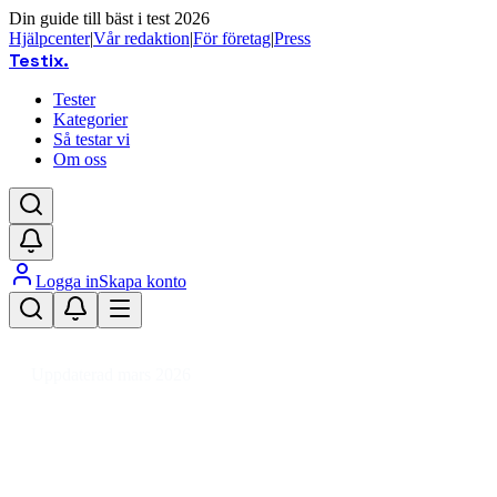
Din guide till bäst i test 2026
Hjälpcenter
|
Vår redaktion
|
För företag
|
Press
Testix
.
Tester
Kategorier
Så testar vi
Om oss
Logga in
Skapa konto
Hem
/
Hemmet
/
Kök
/
Kastruller & Stekpannor
/
Fonduegryta
Uppdaterad mars 2026
Fonduegryta bäst i test 2026 –
våra favoriter för mat och dessert