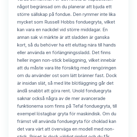
något begränsad om du planerar att bjuda ett
större sällskap på fondue. Den rymmer inte lika
mycket som Russell Hobbs fonduegryta, vilket
kan vara en nackdel vid större middagar. En
annan sak vi märkte är att sladden är ganska
kort, så du behöver ha ett eluttag nära till hands
eller använda en förlängningssladd. Det finns
heller ingen non-stick beläggning, vilket innebär
att du måste vara lite försiktig med rengöringen
om du använder ost som lätt bränner fast. Dock
är insidan slät, så med lite blötläggning går det
ändå snabbt att göra rent. Unold fonduegryta
saknar också några av de mer avancerade
funktionerna som finns på Tefal fonduegryta, till
exempel löstagbar gryta för maskindisk. Om du
främst vill använda fonduegryta för choklad kan
det vara värt att överväga en modell med non-
stick. Priset är dock väldigt rimligt och du får