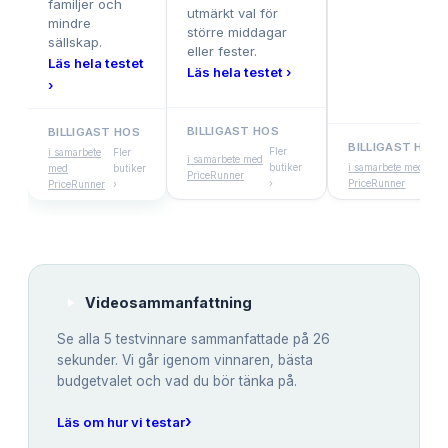
familjer och
utmärkt val för
mindre
större middagar
sällskap.
eller fester.
Läs hela testet
Läs hela testet ›
›
BILLIGAST HOS
BILLIGAST HOS
BILLIGAST HOS
Fler
i samarbete
Fler
i samarbete med
butiker
i samarbete med
Fl
med
butiker
PriceRunner
›
PriceRunner
bu
PriceRunner
›
Videosammanfattning
Se alla
5
testvinnare sammanfattade på 26
sekunder. Vi går igenom vinnaren, bästa
budgetvalet och vad du bör tänka på.
›
Läs om hur vi testar