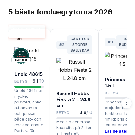
TOPPLISTA
5
bästa
fonduegrytorna
2026
FONDUEGRYTA
BÄST I TEST
#
1
BÄST FÖR
BÄST
#
3
#
2
STÖRRE
BUDGET
SÄLLSKAP
2026
.
Testix
BÄST I TEST
Unold 48615
Princess Pur
9.1
/10
BETYG
1.5 L
Unold 48615 är
8
Russell Hobbs
BETYG
mycket
Fiesta 2 L 24.8
prisvärd, enkel
Princess Pure 1.
›
cm
att använda
erbjuder bra
8.8
/10
BETYG
och passar
funktionalitet till
både ost- och
rimligt pris och 
Med sin generösa
chokladfondue.
lätt att använda
kapacitet på 2 liter
Perfekt för
Läs hela testet 
är Fiesta ett