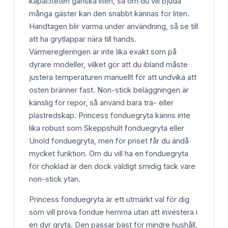
kapaciteten ganska liten, så om du vill bjuda
många gäster kan den snabbt kännas för liten.
Handtagen blir varma under användning, så se till
att ha grytlappar nära till hands.
Värmeregleringen är inte lika exakt som på
dyrare modeller, vilket gör att du ibland måste
justera temperaturen manuellt för att undvika att
osten bränner fast. Non-stick beläggningen är
känslig för repor, så använd bara trä- eller
plastredskap. Princess fonduegryta känns inte
lika robust som Skeppshult fonduegryta eller
Unold fonduegryta, men för priset får du ändå
mycket funktion. Om du vill ha en fonduegryta
för choklad är den dock väldigt smidig tack vare
non-stick ytan.
Princess fonduegryta är ett utmärkt val för dig
som vill prova fondue hemma utan att investera i
en dyr gryta. Den passar bäst för mindre hushåll,