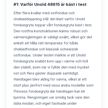
#1: Varför Unold 48615 är bäst i test
Efter flera kvällar med ostfondue och
chokladdoppning står det klart varför Unold
fonduegryta toppar vårt fonduegryta bäst i test.
Den rostfria konstruktionen känns robust och
värmeregleringen är väldigt exakt, vilket gör det
enkelt att hålla rätt temperatur för både
chokladfondue och klassisk schweizisk
ostfondue. Under testet märkte vi att Unold
fonduegryta snabbt kom upp i värme och höll
den stabilt, även när vi fyllde den med mycket
ost och flera gäster doppade samtidigt.
Handtagen blev aldrig för varma, vilket är ett
stort plus jämfört med vissa andra modeller som
Princess fonduegryta där handtagen kan bli
ljumma. Rengöringen var smidig tack vare den
släta insidan, och inget fastnade under