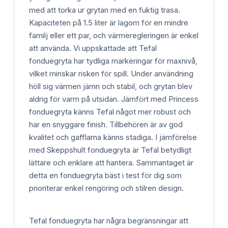
med att torka ur grytan med en fuktig trasa.
Kapaciteten på 1.5 liter är lagom för en mindre
familj eller ett par, och värmeregleringen är enkel
att använda. Vi uppskattade att Tefal
fonduegryta har tydliga markeringar för maxnivå,
vilket minskar risken för spill. Under användning
höll sig värmen jämn och stabil, och grytan blev
aldrig för varm på utsidan. Jämfört med Princess
fonduegryta känns Tefal något mer robust och
har en snyggare finish. Tillbehören är av god
kvalitet och gafflarna känns stadiga. I jämförelse
med Skeppshult fonduegryta är Tefal betydligt
lättare och enklare att hantera. Sammantaget är
detta en fonduegryta bäst i test för dig som
prioriterar enkel rengöring och stilren design.
Tefal fonduegryta har några begränsningar att