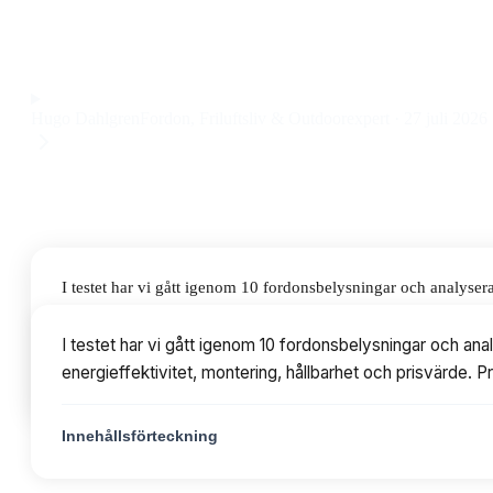
kraftfullt ljus och lång livslängd till ett pris på 1 408 kr.
Observera att vi kan få provision via återförsäljarlänkar. Inga varumärken bet
Hugo Dahlgren
Fordon, Friluftsliv & Outdoorexpert
·
27 juli 2026
I testet har vi gått igenom 10 fordonsbelysningar och analyser
montering, hållbarhet och prisvärde. Priserna varierar från 14
I testet har vi gått igenom 10 fordonsbelysningar och ana
energieffektivitet, montering, hållbarhet och prisvärde. P
Innehållsförteckning
Innehållsförteckning