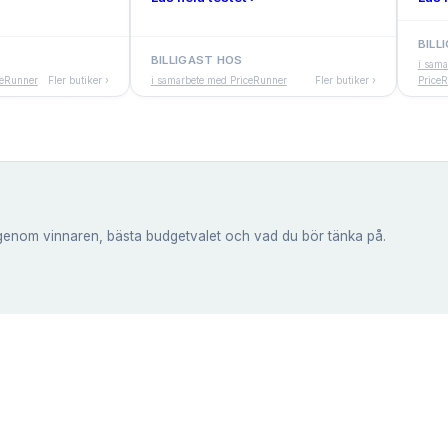
BILL
BILLIGAST HOS
i sam
ceRunner
Fler butiker ›
i samarbete med PriceRunner
Fler butiker ›
Price
genom vinnaren, bästa budgetvalet och vad du bör tänka på.