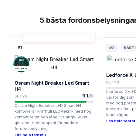
5
bästa
fordonsbelysninga
TOPPLISTA
FORDONSBELYSNING BÄST I TEST
#
1
#
2
BÄST 
2026
.
Testix
BÄST I TEST
Ledforce X-
Osram Night Breaker Led Smart
BETYG
H4
Ledforce X-LED 
9.1
/10
BETYG
val för dig som v
med hög presta
Osram Night Breaker LED Smart H4
konstruktion, p
kombinerar kraftfull LED-teknik med hög
landsvägar.
kompatibilitet och lång livslängd, vilket
Läs hela testet 
gör den till ett toppval för modern
fordonsbelysning.
Läs hela testet ›