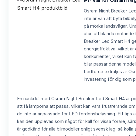
#1: Varför Osram Nig
Osram Night Breaker Led 
inte är van att byta bilbe
på mörka landsvägar. Un
utan att blända mötande 
Breaker Led Smart H4 ger 
energieffektiva, vilket ä
konkurrenter, vilket kan 
bilar passar denna modell
Ledforce extraljus är O
investering för dig som pr
En nackdel med Osram Night Breaker Led Smart H4 är priset,
att få lamporna att passa, vilket kan vara frustrerande om
de inte är anpassade för LED fordonsbelysning. Ett tips är
kan den upplevas som något för kall för vissa förare, sär
är godkänd för alla bilmodeller enligt svensk lag, så koll