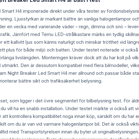
ht Breaker Led Smart H4 är bäst i test
Smart H4 imponerade direkt under våra tester av fordonsbelysning 
lysning. Ljusstyrkan är markant bättre än vanliga halogenlampor och
der en vecka med varierande väder – regn, dimma och snö – lever
trafik. Jämfört med Temu LED-strålkastare märks en tydlig skilln
ett kallvitt ljus som känns naturligt och minskar trötthet vid längr
r ett plus för både miljö och batteri. Under testet noterade vi ock
förlänga livslängden. Monteringen kräver dock att du har koll på vi
 utmärkt. Den är dessutom kompatibel med flera bilmodeller, vilket g
sram Night Breaker Led Smart H4 mer allround och passar både st
ioriterar bättre sikt och trafiksäkerhet belysning.
 som ligger i det övre segmentet för bilbelysning test. För äldre 
 du vill ha en snabb installation. Under testet märkte vi också att
 att kontrollera kompatibilitet noga innan köp, särskilt om du har e
skilt om du är van vid varmare halogenlampor bil. Det är också vikt
a alltid med Transportstyrelsen innan du byter ut originalbelysning