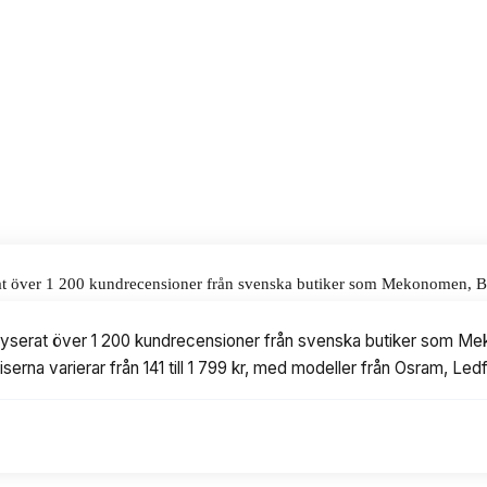
alar för våra omdömen.
at över 1 200 kundrecensioner från svenska butiker som Mekonomen, Bilia
1 till 1 799 kr, med modeller från Osram, Ledforce och Temu.
lyserat över 1 200 kundrecensioner från svenska butiker som Mekon
riserna varierar från 141 till 1 799 kr, med modeller från Osram, L