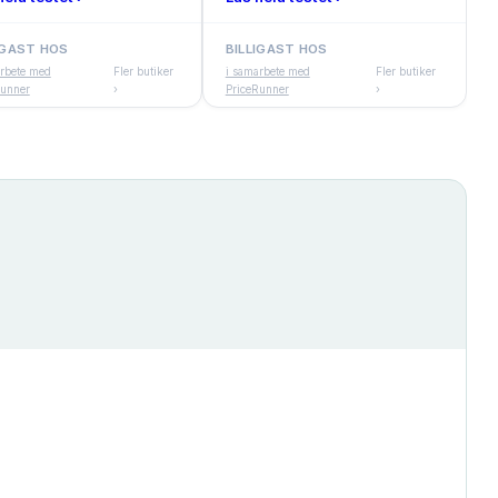
IGAST HOS
BILLIGAST HOS
arbete med
Fler butiker
i samarbete med
Fler butiker
Runner
›
PriceRunner
›