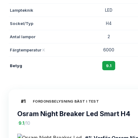
Lampteknik
LED
Sockel/Typ
H4
Antal lampor
2
Färgtemperatur
K
6000
Betyg
9.1
#
1
FORDONSBELYSNING BÄST I TEST
Osram Night Breaker Led Smart H4
·
9.1
/10