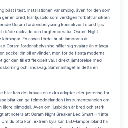
bäst i test. Installationen var smidig, även för den som
 ger en bred, klar ljusbild som verkligen förbättrar sikten
erade Osram fordonsbelysning konsekvent starkt ljus
ad i både räckvidd och färgtemperatur. Osram Night
e körningar. En annan fördel är att lamporna är
så att Osram fordonsbelysning håller sig svalare än många
lken sockel din bil använder, men för de flesta moderna
ör den till ett flexibelt val. I direkt jämförelse med
adskörning och landsväg. Sammantaget är detta en
bilar kan det krävas en extra adapter eller justering för
 vissa bilar kan ge felmeddelanden i instrumentpanelen om
n äldre bilmodell. Även om ljusbilden är bred och stark
igt att notera att Osram Night Breaker Led Smart H4 inte
en. Om du ofta kör i extrem kyla kan LED-lampor ibland ha