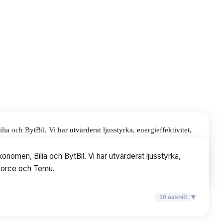
 och BytBil. Vi har utvärderat ljusstyrka, energieffektivitet,
omen, Bilia och BytBil. Vi har utvärderat ljusstyrka,
edforce och Temu.
▾
10
avsnitt
▾
10
avsnitt