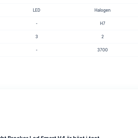
LED
Halogen
-
H7
3
2
-
3700
8.8
8.4