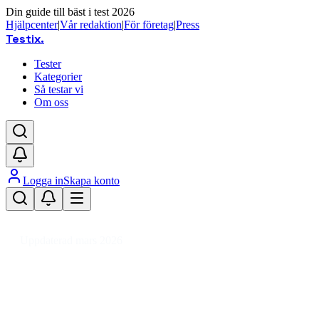
Din guide till bäst i test 2026
Hjälpcenter
|
Vår redaktion
|
För företag
|
Press
Testix
.
Tester
Kategorier
Så testar vi
Om oss
Logga in
Skapa konto
Hem
/
Fordon
/
Fordonsdelar
/
Fordonsbelysning
Uppdaterad mars 2026
Fordonsbelysning bäst i test – j
Den bästa fordonsbelysningen 2026 är Osram Night Break