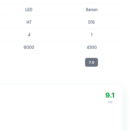
LED
Xenon
H7
D1S
4
1
6000
4300
8.1
7.9
9.1
/10