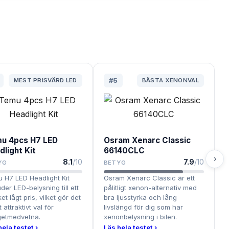
MEST PRISVÄRD LED
#
5
BÄSTA XENONVAL
u 4pcs H7 LED
Osram Xenarc Classic
dlight Kit
66140CLC
›
8.1
/10
7.9
/10
YG
BETYG
 H7 LED Headlight Kit
Osram Xenarc Classic är ett
der LED-belysning till ett
pålitligt xenon-alternativ med
t lågt pris, vilket gör det
bra ljusstyrka och lång
tt attraktivt val för
livslängd för dig som har
etmedvetna.
xenonbelysning i bilen.
hela testet ›
Läs hela testet ›