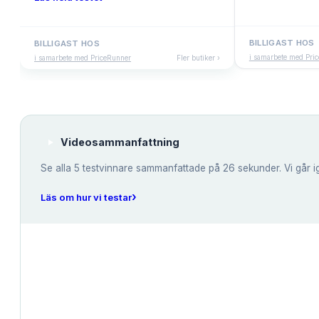
BILLIGAST HOS
BILLIGAST HOS
i samarbete med Pri
i samarbete med PriceRunner
Fler butiker ›
Videosammanfattning
Se alla
5
testvinnare sammanfattade på 26 sekunder. Vi går i
›
Läs om hur vi testar