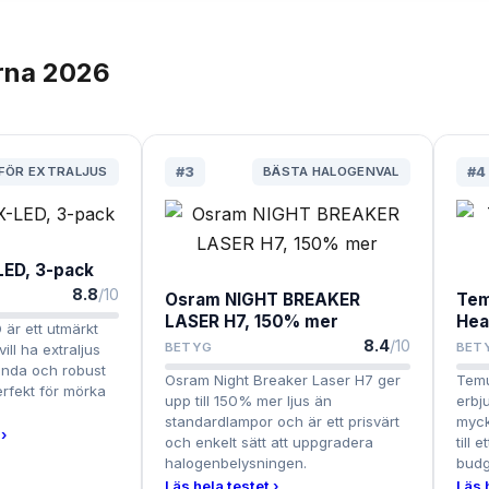
rna
2026
FÖR EXTRALJUS
#
3
BÄSTA HALOGENVAL
#
4
LED, 3-pack
8.8
/10
Osram NIGHT BREAKER
Tem
LASER H7, 150% mer
Hea
är ett utmärkt
8.4
/10
BETYG
BET
ill ha extraljus
nda och robust
Osram Night Breaker Laser H7 ger
Temu
erfekt för mörka
upp till 150% mer ljus än
erbju
standardlampor och är ett prisvärt
mycke
›
och enkelt sätt att uppgradera
till e
halogenbelysningen.
budg
Läs hela testet ›
Läs 