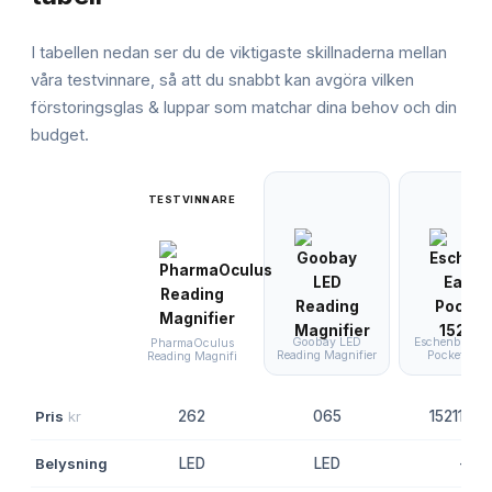
I tabellen nedan ser du de viktigaste skillnaderna mellan
våra testvinnare, så att du snabbt kan avgöra vilken
förstoringsglas & luppar
som matchar dina behov och din
budget.
TESTVINNARE
Goobay LED
Eschenbach E
PharmaOculus
Reading Magnifier
Pocket 1521
Reading Magnifi
Pris
kr
262
065
15211153
Belysning
LED
LED
-