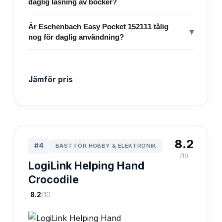
daglig läsning av böcker?
Är Eschenbach Easy Pocket 152111 tålig
▾
nog för daglig användning?
Jämför pris
8.2
#
4
BÄST FÖR HOBBY & ELEKTRONIK
/10
LogiLink Helping Hand
Crocodile
·
8.2
/10