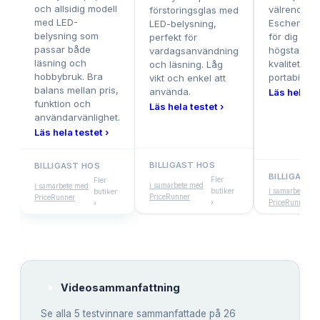
och allsidig modell
välrenomm
förstoringsglas med
med LED-
Eschenbach
LED-belysning,
belysning som
för dig som 
perfekt för
passar både
högsta opt
vardagsanvändning
läsning och
kvalitet och
och läsning. Låg
hobbybruk. Bra
portabilitet.
vikt och enkel att
balans mellan pris,
använda.
Läs hela te
funktion och
Läs hela testet ›
användarvänlighet.
Läs hela testet ›
BILLIGAST HOS
BILLIGAST HOS
BILLIGAST 
Fler
Fler
i samarbete med
i samarbete med
butiker
i samarbete me
butiker
PriceRunner
PriceRunner
›
PriceRunner
›
Videosammanfattning
Se alla
5
testvinnare sammanfattade på 26