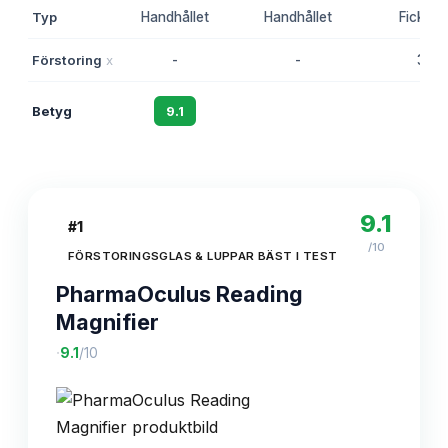
Typ
Handhållet
Handhållet
Ficklup
Förstoring
x
-
-
3
Betyg
9.1
8.8
8.5
9.1
#
1
/10
FÖRSTORINGSGLAS & LUPPAR BÄST I TEST
PharmaOculus Reading
Magnifier
·
9.1
/10