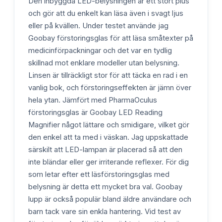
Den inbyggda LED-belysningen är ett stort plus
och gör att du enkelt kan läsa även i svagt ljus
eller på kvällen. Under testet använde jag
Goobay förstoringsglas för att läsa småtexter på
medicinförpackningar och det var en tydlig
skillnad mot enklare modeller utan belysning.
Linsen är tillräckligt stor för att täcka en rad i en
vanlig bok, och förstoringseffekten är jämn över
hela ytan. Jämfört med PharmaOculus
förstoringsglas är Goobay LED Reading
Magnifier något lättare och smidigare, vilket gör
den enkel att ta med i väskan. Jag uppskattade
särskilt att LED-lampan är placerad så att den
inte bländar eller ger irriterande reflexer. För dig
som letar efter ett läsförstoringsglas med
belysning är detta ett mycket bra val. Goobay
lupp är också populär bland äldre användare och
barn tack vare sin enkla hantering. Vid test av