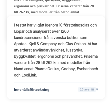
användarvänlighet, ljusstyrka, byggkvalitet,
ergonomi och prisvärdhet. Priserna varierar från 28
till 262 kr, med modeller från bland annat
PharmaOculus, Goobay, Eschenbach och LogiLink.
I testet har vi gått igenom 10 förstoringsglas och
luppar och analyserat över 1200
▾
Innehållsförteckning
10
avsnitt
kundrecensioner från svenska butiker som
Apotea, Kjell & Company och Clas Ohlson. Vi har
utvärderat användarvänlighet, ljusstyrka,
byggkvalitet, ergonomi och prisvärdhet. Priserna
varierar från 28 till 262 kr, med modeller från
bland annat PharmaOculus, Goobay, Eschenbach
och LogiLink.
▾
Innehållsförteckning
10
avsnitt