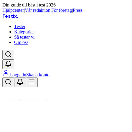
Din guide till bäst i test 2026
Hjälpcenter
|
Vår redaktion
|
För företag
|
Press
Testix
.
Tester
Kategorier
Så testar vi
Om oss
Logga in
Skapa konto
Hem
/
Hälsa
/
Hälsa
/
Förstoringsglas & Luppar
Uppdaterad mars 2026
Förstoringsglas & luppar – bäst i
test 2026 för läsning och hobby