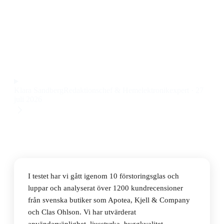
Den bästa förstoringsglaset 2026 är PharmaOculus
Reading Magnifier, som kombinerar tydlig förstoring
med bekväm design till ett pris på 262 kr.
Observera att vi kan få provision via återförsäljarlänkar. Inga
varumärken betalar för våra omdömen.
Klara Sandberg
Redaktionschef & Hemelektronikexpert
·
27
juli 2026
I testet har vi gått igenom 10 förstoringsglas och
luppar och analyserat över 1200 kundrecensioner
från svenska butiker som Apotea, Kjell & Company
och Clas Ohlson. Vi har utvärderat