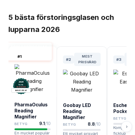
TOPPLISTA
5
bästa
förstoringsglasen och
lupparna
2026
FÖRSTORINGSGLAS
& LUPPAR BÄST I
#
1
MEST
TEST
#
2
#
3
PRISVÄRD
PRE
2026
.
Testix
BÄST I TEST
PharmaOculus
Goobay LED
Eschenba
Reading
Reading
Pocket 15
Magnifier
Magnifier
BETYG
9.1
/10
8.8
/10
BETYG
BETYG
›
Kompakt oc
En mycket populär
ficklup från
Ett mycket prisvärt