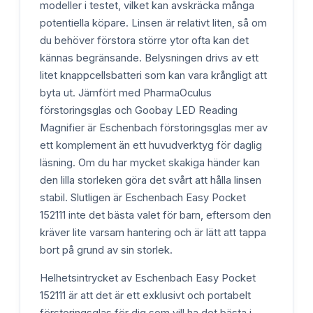
modeller i testet, vilket kan avskräcka många
potentiella köpare. Linsen är relativt liten, så om
du behöver förstora större ytor ofta kan det
kännas begränsande. Belysningen drivs av ett
litet knappcellsbatteri som kan vara krångligt att
byta ut. Jämfört med PharmaOculus
förstoringsglas och Goobay LED Reading
Magnifier är Eschenbach förstoringsglas mer av
ett komplement än ett huvudverktyg för daglig
läsning. Om du har mycket skakiga händer kan
den lilla storleken göra det svårt att hålla linsen
stabil. Slutligen är Eschenbach Easy Pocket
152111 inte det bästa valet för barn, eftersom den
kräver lite varsam hantering och är lätt att tappa
bort på grund av sin storlek.
Helhetsintrycket av Eschenbach Easy Pocket
152111 är att det är ett exklusivt och portabelt
förstoringsglas för dig som vill ha det bästa i