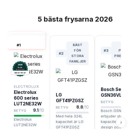
5
bästa
frysarna
2026
TOPPLISTA
FRISTÅENDE
FRYS BÄST I
#
1
BÄST
ME
TEST
FÖR
#
3
PRIS
#
2
STORA
PREMIU
FAMILJER
2026
.
Testix
BÄST I TEST
ELECTROLUX
Bosch Serie
Electrolux
LG
GSN36VLEP
600 series
GFT41PZGSZ
BETYG
LUT2NE32W
8.8
/10
BETYG
9.1
/10
Bosch GSN36V
BETYG
Med hela 324L
erbjuder stor
Electrolux
kapacitet är LG
kapacitet, snyg
›
LUT2NE32W
GFT41PZGSZ
design och pålit