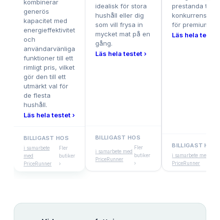
kombinerar
idealisk för stora
prestanda till et
generös
hushåll eller dig
konkurrenskraft
kapacitet med
som vill frysa in
för premiumseg
energieffektivitet
mycket mat på en
Läs hela testet
och
gång.
användarvänliga
Läs hela testet ›
funktioner till ett
rimligt pris, vilket
gör den till ett
utmärkt val för
de flesta
hushåll.
Läs hela testet ›
BILLIGAST HOS
BILLIGAST HOS
BILLIGAST HOS
Fler
i samarbete
Fler
i samarbete med
butiker
i samarbete med
med
butiker
PriceRunner
›
PriceRunner
PriceRunner
›