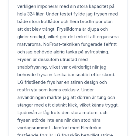
verkligen imponerar med sin stora kapacitet på
hela 324 liter. Under testet fyllde jag frysen med
både stora köttlådor och flera brödlimpor utan
att det blev trångt. Fryslådorna är djupa och
glider smidigt, vilket gör det enkelt att organisera
matvarorna. NoFrost-tekniken fungerade felfritt
och jag behövde aldrig tänka på avfrostning.
Frysen är dessutom utrustad med
snabbfrysning, vilket var ovärderligt när jag
behövde frysa in färska bär snabbt efter skörd.
LG fristående frys har en stilren design och
rostfri yta som känns exklusiv. Under
användningen märkte jag att dörren är tung och
stänger med ett distinkt klick, vilket känns tryggt.
Ljudnivån är låg trots den stora motorn, och
frysen störde inte ens när den stod nära
vardagsrummet. Jämfört med Electrolux
fristående frys är LG frysskåp betydligt större,