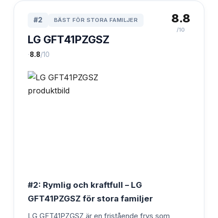
8.8
#
2
BÄST FÖR STORA FAMILJER
/10
LG GFT41PZGSZ
·
8.8
/10
#2: Rymlig och kraftfull – LG
GFT41PZGSZ för stora familjer
LG GFT41PZGSZ är en fristående frys som