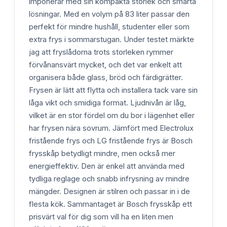
imponerar med sin kompakta storlek och smarta
lösningar. Med en volym på 83 liter passar den
perfekt för mindre hushåll, studenter eller som
extra frys i sommarstugan. Under testet märkte
jag att fryslådorna trots storleken rymmer
förvånansvärt mycket, och det var enkelt att
organisera både glass, bröd och färdigrätter.
Frysen är lätt att flytta och installera tack vare sin
låga vikt och smidiga format. Ljudnivån är låg,
vilket är en stor fördel om du bor i lägenhet eller
har frysen nära sovrum. Jämfört med Electrolux
fristående frys och LG fristående frys är Bosch
frysskåp betydligt mindre, men också mer
energieffektiv. Den är enkel att använda med
tydliga reglage och snabb infrysning av mindre
mängder. Designen är stilren och passar in i de
flesta kök. Sammantaget är Bosch frysskåp ett
prisvärt val för dig som vill ha en liten men