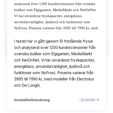
analyserat över 1200 kundrecensioner från svenska
butiker som Elgiganten, MediaMarkt och NetOnNet.
Vi har utvärderat fryskapacitet, energiklass,
användarvänlighet, ljudnivå och funktioner som
NoFrost. Priserna varierar från 3995 till 7990 kr, med
modeller från Electrolux och De'Longhi.
I testet har vi gått igenom 10 fristående frysar
och analyserat över 1200 kundrecensioner från
▾
Innehållsförteckning
10
avsnitt
svenska butiker som Elgiganten, MediaMarkt
och NetOnNet. Vi har utvärderat fryskapacitet,
energiklass, användarvänlighet, ljudnivå och
funktioner som NoFrost. Priserna varierar från
3995 till 7990 kr, med modeller från Electrolux
och De'Longhi.
▾
Innehållsförteckning
10
avsnitt