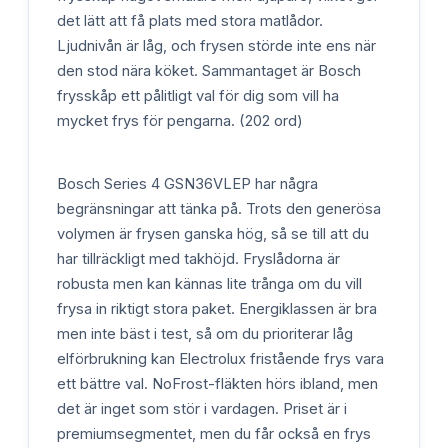
det lätt att få plats med stora matlådor.
Ljudnivån är låg, och frysen störde inte ens när
den stod nära köket. Sammantaget är Bosch
frysskåp ett pålitligt val för dig som vill ha
mycket frys för pengarna. (202 ord)
Bosch Series 4 GSN36VLEP har några
begränsningar att tänka på. Trots den generösa
volymen är frysen ganska hög, så se till att du
har tillräckligt med takhöjd. Fryslådorna är
robusta men kan kännas lite trånga om du vill
frysa in riktigt stora paket. Energiklassen är bra
men inte bäst i test, så om du prioriterar låg
elförbrukning kan Electrolux fristående frys vara
ett bättre val. NoFrost-fläkten hörs ibland, men
det är inget som stör i vardagen. Priset är i
premiumsegmentet, men du får också en frys