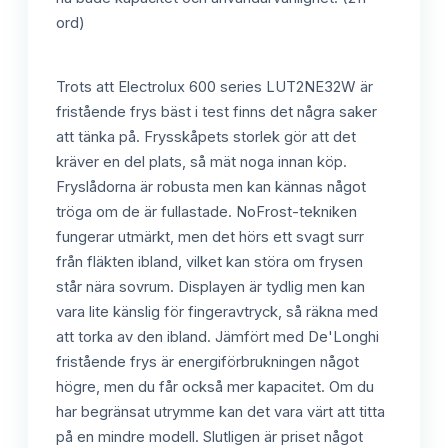
ord)
Trots att Electrolux 600 series LUT2NE32W är
fristående frys bäst i test finns det några saker
att tänka på. Frysskåpets storlek gör att det
kräver en del plats, så mät noga innan köp.
Fryslådorna är robusta men kan kännas något
tröga om de är fullastade. NoFrost-tekniken
fungerar utmärkt, men det hörs ett svagt surr
från fläkten ibland, vilket kan störa om frysen
står nära sovrum. Displayen är tydlig men kan
vara lite känslig för fingeravtryck, så räkna med
att torka av den ibland. Jämfört med De'Longhi
fristående frys är energiförbrukningen något
högre, men du får också mer kapacitet. Om du
har begränsat utrymme kan det vara värt att titta
på en mindre modell. Slutligen är priset något