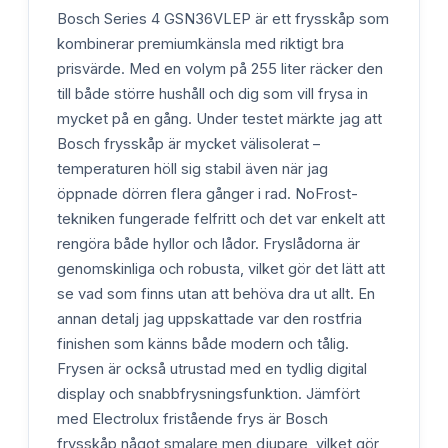
Bosch Series 4 GSN36VLEP är ett frysskåp som
kombinerar premiumkänsla med riktigt bra
prisvärde. Med en volym på 255 liter räcker den
till både större hushåll och dig som vill frysa in
mycket på en gång. Under testet märkte jag att
Bosch frysskåp är mycket välisolerat –
temperaturen höll sig stabil även när jag
öppnade dörren flera gånger i rad. NoFrost-
tekniken fungerade felfritt och det var enkelt att
rengöra både hyllor och lådor. Fryslådorna är
genomskinliga och robusta, vilket gör det lätt att
se vad som finns utan att behöva dra ut allt. En
annan detalj jag uppskattade var den rostfria
finishen som känns både modern och tålig.
Frysen är också utrustad med en tydlig digital
display och snabbfrysningsfunktion. Jämfört
med Electrolux fristående frys är Bosch
frysskåp något smalare men djupare, vilket gör