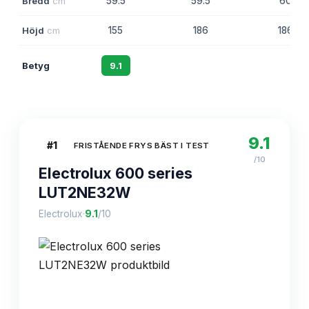
Bredd
cm
59.5
59.5
60
Höjd
cm
155
186
186
Betyg
9.1
8.8
8.6
9.1
#
1
FRISTÅENDE FRYS BÄST I TEST
/10
Electrolux 600 series
LUT2NE32W
·
Electrolux
9.1
/10