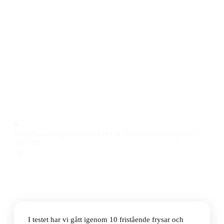
Den bästa fristående frysen 2026 är Electrolux 600
series LUT2NE32W. Den här Electrolux fristående
frysen kombinerar generös kapacitet på 226 liter med
smidig användning och låg energiförbrukning. Priset
ligger på 7138 kr.
Observera att vi kan få provision via återförsäljarlänkar. Inga
varumärken betalar för våra omdömen.
Klara Sandberg
Redaktionschef & Hemelektronikexpert
·
27
juli 2026
I testet har vi gått igenom 10 fristående frysar och