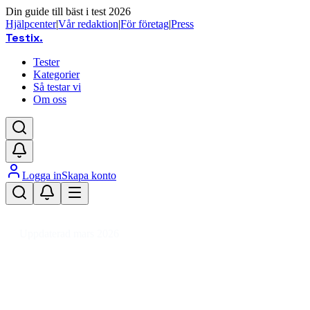
Din guide till bäst i test 2026
Hjälpcenter
|
Vår redaktion
|
För företag
|
Press
Testix
.
Tester
Kategorier
Så testar vi
Om oss
Logga in
Skapa konto
Hem
/
Hemmet
/
Vitvaror
/
Kylar & Frysar
/
Frysar
/
Fristående frys
Uppdaterad mars 2026
Fristående frys bäst i test 2026 –
hitta rätt fryskapacitet &
energiklass