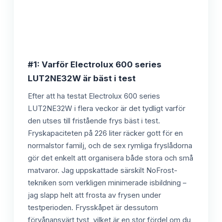
#1: Varför Electrolux 600 series
LUT2NE32W är bäst i test
Efter att ha testat Electrolux 600 series
LUT2NE32W i flera veckor är det tydligt varför
den utses till fristående frys bäst i test.
Fryskapaciteten på 226 liter räcker gott för en
normalstor familj, och de sex rymliga fryslådorna
gör det enkelt att organisera både stora och små
matvaror. Jag uppskattade särskilt NoFrost-
tekniken som verkligen minimerade isbildning –
jag slapp helt att frosta av frysen under
testperioden. Frysskåpet är dessutom
förvånansvärt tyst, vilket är en stor fördel om du