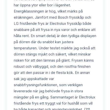
har öppna ytor eller bor i lägenhet.
Energiklassningen är hög, vilket märks på
elräkningen. Jämfört med Bosch frysskåp och
LG fristående frys är Electrolux frysskåp både
snabbare på att frysa in nya varor och enklare att
hålla rent. En smart detalj är den tydliga displayen
på dörren där du snabbt kan justera
temperaturen. Under testet märkte jag också att
dörren stängs mjukt och säkert, vilket minskar
risken för att den lämnas på glänt. Frysen känns
robust och välbyggd, och den rostfria finishen
gör att den passar in i de flesta kök. En annan
sak jag uppskattade var
snabbfrysningsfunktionen, som verkligen
levererade när jag behövde frysa in stora
mängder på en gång. Sammantaget är Electrolux
fristående frys ett tryggt val för hushåll som vill
ha både kapacitet och användarvänlighet. (211