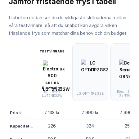
Jämför
fristående frys
i tabell
I tabellen nedan ser du de viktigaste skillnaderna mellan
våra testvinnare, så att du snabbt kan avgöra vilken
fristående frys
som matchar dina behov och din budget.
TESTVINNARE
Electrolux
Bosch Series 
600 series
LG GFT41PZGSZ
GSN36VLEP
LUT2NE32W
Pris
kr
7 138 kr
7 990 kr
7 990 kr
Kapacitet
L
226
324
255