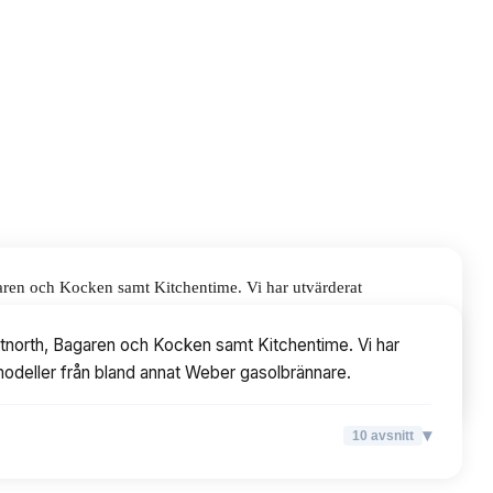
garen och Kocken samt Kitchentime. Vi har utvärderat
annat Weber gasolbrännare.
utnorth, Bagaren och Kocken samt Kitchentime. Vi har
d modeller från bland annat Weber gasolbrännare.
▾
10
avsnitt
▾
10
avsnitt