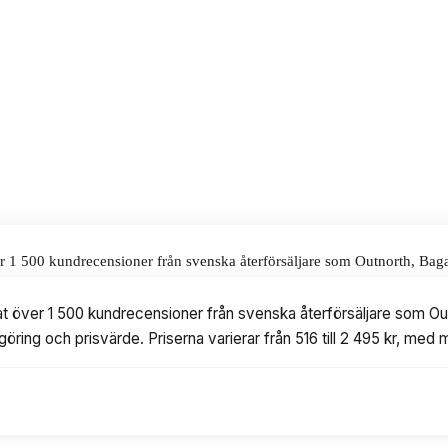
alar för våra omdömen.
ver 1 500 kundrecensioner från svenska återförsäljare som Outnorth, Ba
ärde. Priserna varierar från 516 till 2 495 kr, med modeller från bland 
rat över 1 500 kundrecensioner från svenska återförsäljare som O
göring och prisvärde. Priserna varierar från 516 till 2 495 kr, me