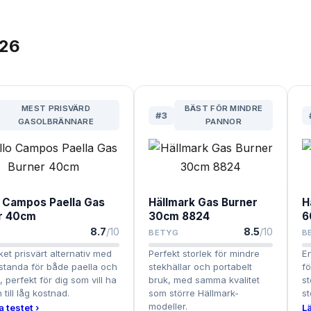
26
MEST PRISVÄRD
BÄST FÖR MINDRE
#
3
GASOLBRÄNNARE
PANNOR
o Campos Paella Gas
Hällmark Gas Burner
H
r 40cm
30cm 8824
6
8.7
/10
8.5
/10
BETYG
B
ket prisvärt alternativ med
Perfekt storlek för mindre
En
standa för både paella och
stekhällar och portabelt
fö
, perfekt för dig som vill ha
bruk, med samma kvalitet
st
 till låg kostnad.
som större Hällmark-
st
modeller.
a testet ›
Lä