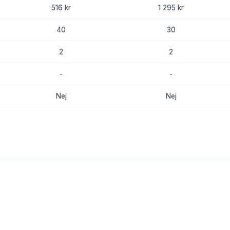
516 kr
1 295 kr
40
30
2
2
-
-
Nej
Nej
8.7
8.5