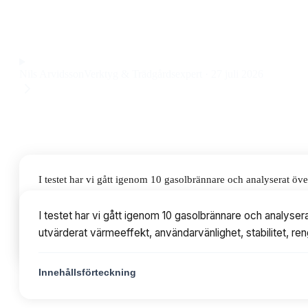
gasolbrännare för trädgård och grill till ett pris på 1 295 kr.
Observera att vi kan få provision via återförsäljarlänkar. Inga varumärken bet
Nils Arvidsson
Verktyg & Trädgårdsexpert
·
27 juli 2026
I testet har vi gått igenom 10 gasolbrännare och analyserat ö
värmeeffekt, användarvänlighet, stabilitet, rengöring och prisv
I testet har vi gått igenom 10 gasolbrännare och analyse
utvärderat värmeeffekt, användarvänlighet, stabilitet, ren
Innehållsförteckning
Innehållsförteckning