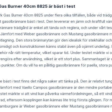
Gas Burner 40cm 8825 är bäst i test
ark Gas Burner 40cm 8825 under flera olika tillfällen, både vid trä
gasolbrännare bäst i test. Den levererar en jämn och kraftfull värme
rännare trädgård är enkel att tända och reglera, och under vårt tes
 Jämfört med Weber gasolbrännare och Mustang gasolbrännare mär
gning. Den stora brännarytan gör den idealisk för stekhällar och stö
smidigt och konstruktionen känns stabil även på ojämnt underlag. 
lbehör når rätt temperatur, vilket sparar tid. Under testet märkte vi
 rengöra efter användning, vilket är ett stort plus. Sammantaget 
a punkter. Om du vill ha en pålitlig gasolbrännare för paella, stora p
äst i test finns det några saker att tänka på. Den är relativt tung
 Jämfört med Vaello Campos gasolbrännare är den mindre portabel
estet märkte vi att vind kan påverka värmefördelningen, så ett v
terad, eftersom kopplingen kan kännas lite trög första gången. För 
amburgare är Weber gasolbrännare eller Mustang gasolbrännare mer