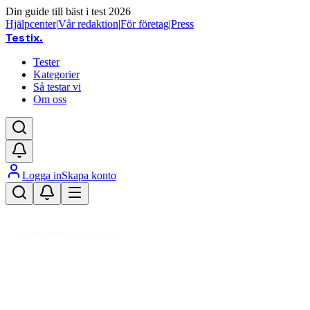
Din guide till bäst i test 2026
Hjälpcenter
|
Vår redaktion
|
För företag
|
Press
Testix
.
Tester
Kategorier
Så testar vi
Om oss
Logga in
Skapa konto
Hem
/
Trädgård
/
Grilltillbehör
/
Gasgrillstillbehör
/
Gasolbrännare
Uppdaterad mars 2026
Gasolbrännare bäst i test 2026 – v
Den bästa gasolbrännaren 2026 är Hällmark Gas Burner 40c