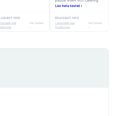
passar event och catering.
Läs hela testet ›
ILLIGAST HOS
BILLIGAST HOS
samarbete med
Fler butiker
i samarbete med
Fler butiker
iceRunner
›
PriceRunner
›