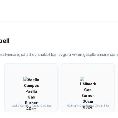
bell
 testvinnare, så att du snabbt kan avgöra vilken
gasolbrännare
som 
Vaello Campos Paella Gas Bur
Hällmark Gas Burner 30cm 882