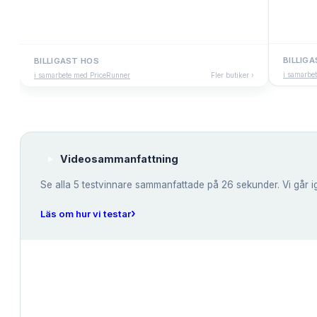
BILLIG
BILLIGAST HOS
i samarbe
i samarbete med PriceRunner
Fler butiker ›
Videosammanfattning
Se alla
5
testvinnare sammanfattade på 26 sekunder. Vi går i
›
Läs om hur vi testar