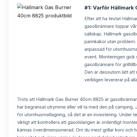
#1: Varför Hällmark 
Efter att ha testat Hällm
gasolbrännare toppar vårt 
sällskap. Hällmark gasolb
pannkakor utan problem.
anpassad för utomhusmatla
event. Monteringen gick 
gasolbrännare för grilltil
Den är dessutom lätt att
verkligen levererar på all
Trots att Hällmark Gas Burner 40cm 8825 är gasolbrännare b
har begränsat utrymme eller vill ta med den på camping.
för utomhusmatlagning, så det är en investering. Under t
viktigt att kontrollera att gasolslangen är ordentligt mon
kännas överdimensionerad. Om du mest grillar korv och h