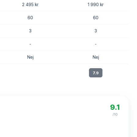
2 495 kr
1 990 kr
60
60
3
3
-
-
Nej
Nej
8.2
7.9
9.1
/10