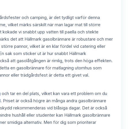
dgårdsfester och camping, är det tydligt varför denna
, vilket märks särskilt när man lagar mat till större
t kokade vi snabbt upp vatten till paella och stekte
ks det att Hällmark gasolbrännare är robustare och mer
rre pannor, vilket är en klar fördel vid catering eller
En sak som sticker ut är hur snabbt Hällmark
 också att gasolåtgången är rimlig, trots den höga effekten.
är detta en gasolbrännare för matlagning utomhus som
annor eller trädgårdsfest är detta ett givet val.
 och tar en del plats, vilket kan vara ett problem om du
. Priset är också högre än många andra gasolbrännare
indskydd rekommenderas vid blåsiga dagar. Det är också
mindre hushåll eller studenter kan Hällmark gasolbrännare
 smidiga alternativ. Men för dig som prioriterar