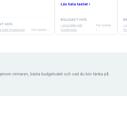
Läs hela testet ›
BILLIGAST HOS
B
AST HOS
i samarbete med
Fler butiker
i 
te med PriceRunner
Fler butiker ›
PriceRunner
›
Pr
genom vinnaren, bästa budgetvalet och vad du bör tänka på.