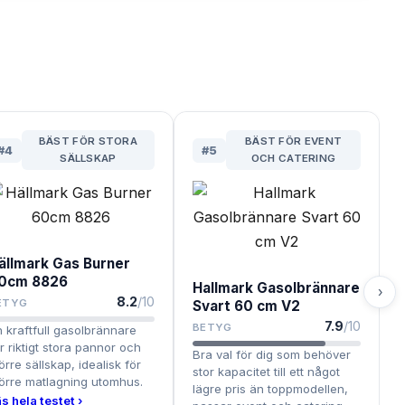
BÄST FÖR STORA
BÄST FÖR EVENT
#
4
#
5
SÄLLSKAP
OCH CATERING
ällmark Gas Burner
0cm 8826
Hallmark Gasolbrännare
›
8.2
/10
ETYG
Svart 60 cm V2
7.9
/10
BETYG
 kraftfull gasolbrännare
r riktigt stora pannor och
Bra val för dig som behöver
örre sällskap, idealisk för
stor kapacitet till ett något
örre matlagning utomhus.
lägre pris än toppmodellen,
s hela testet ›