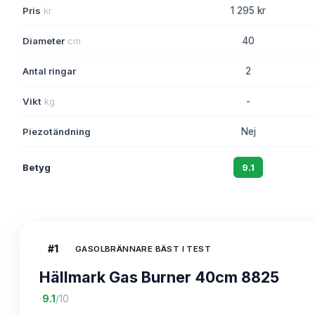
Pris
kr
1 295 kr
Diameter
cm
40
Antal ringar
2
Vikt
kg
-
Piezotändning
Nej
Betyg
9.1
#
1
GASOLBRÄNNARE BÄST I TEST
Hällmark Gas Burner 40cm 8825
·
9.1
/10