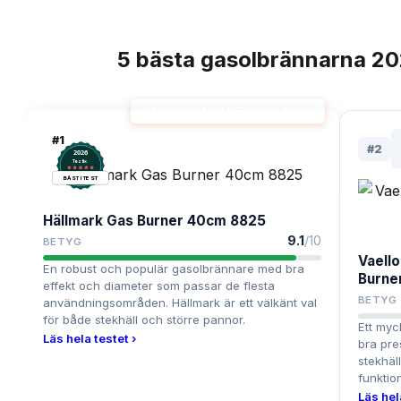
5
bästa
gasolbrännarna
20
TOPPLISTA
GASOLBRÄNNARE BÄST I TEST
#
1
#
2
2026
.
Testix
BÄST I TEST
Hällmark Gas Burner 40cm 8825
9.1
/10
BETYG
Vaell
En robust och populär gasolbrännare med bra
Burne
effekt och diameter som passar de flesta
BETYG
användningsområden. Hällmark är ett välkänt val
för både stekhäll och större pannor.
Ett myc
Läs hela testet ›
bra pre
stekhäll
funktion
Läs hel