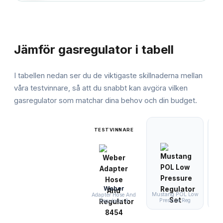
JÄMFÖRELSE
Jämför
gasregulator
i tabell
I tabellen nedan ser du de viktigaste skillnaderna mellan
våra testvinnare, så att du snabbt kan avgöra vilken
gasregulator
som matchar dina behov och din budget.
TESTVINNARE
Weber
Mustang POL Low
Con
Adapter Hose And
Pressure Reg
Regulator 8