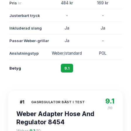
Pris
kr
484 kr
169 kr
Justerbart tryck
-
-
Inkluderad slang
Ja
Ja
Passar Weber-grillar
Ja
-
Anslutningstyp
Weber/standard
POL
Web
Betyg
9.1
8.7
9.1
#
1
GASREGULATOR BÄST I TEST
/10
Weber Adapter Hose And
Regulator 8454
·
Weber
9.1
/10