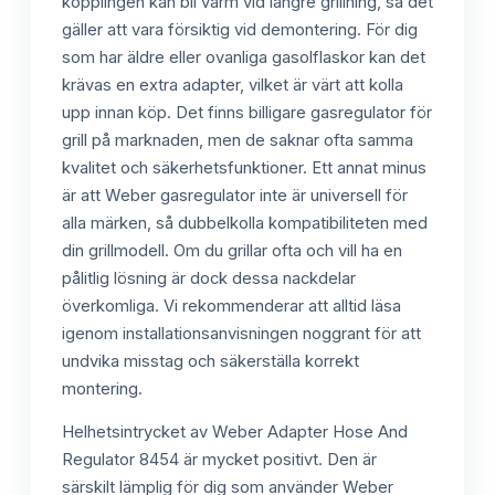
kopplingen kan bli varm vid längre grillning, så det
gäller att vara försiktig vid demontering. För dig
som har äldre eller ovanliga gasolflaskor kan det
krävas en extra adapter, vilket är värt att kolla
upp innan köp. Det finns billigare gasregulator för
grill på marknaden, men de saknar ofta samma
kvalitet och säkerhetsfunktioner. Ett annat minus
är att Weber gasregulator inte är universell för
alla märken, så dubbelkolla kompatibiliteten med
din grillmodell. Om du grillar ofta och vill ha en
pålitlig lösning är dock dessa nackdelar
överkomliga. Vi rekommenderar att alltid läsa
igenom installationsanvisningen noggrant för att
undvika misstag och säkerställa korrekt
montering.
Helhetsintrycket av Weber Adapter Hose And
Regulator 8454 är mycket positivt. Den är
särskilt lämplig för dig som använder Weber