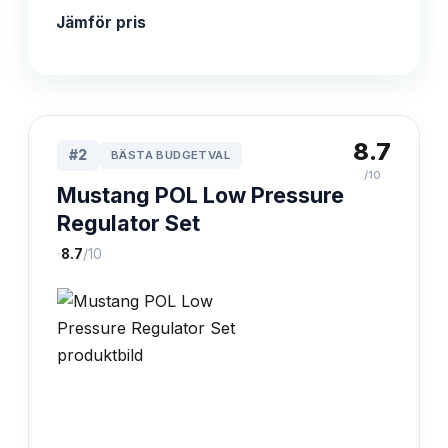
Jämför pris
8.7
#
2
BÄSTA BUDGETVAL
/10
Mustang POL Low Pressure
Regulator Set
·
8.7
/10