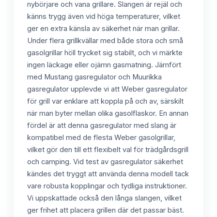
nybörjare och vana grillare. Slangen är rejäl och
känns trygg även vid höga temperaturer, vilket
ger en extra känsla av säkerhet när man grillar.
Under flera grillkvällar med både stora och små
gasolgrillar höll trycket sig stabilt, och vi märkte
ingen läckage eller ojämn gasmatning. Jämfört
med Mustang gasregulator och Muurikka
gasregulator upplevde vi att Weber gasregulator
för grill var enklare att koppla på och av, särskilt
när man byter mellan olika gasolflaskor. En annan
fördel är att denna gasregulator med slang är
kompatibel med de flesta Weber gasolgrillar,
vilket gör den till ett flexibelt val för trädgårdsgrill
och camping. Vid test av gasregulator säkerhet
kändes det tryggt att använda denna modell tack
vare robusta kopplingar och tydliga instruktioner.
Vi uppskattade också den långa slangen, vilket
ger frihet att placera grillen där det passar bäst.