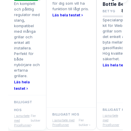
för dig som vill ha
En komplett
Bottle 8481
funktion till lågt pris.
och pålitlig
8.4
/
BETYG
regulator med
Läs hela testet ›
Specialanpassa
slang,
kit för Weber-
kompatibel
grillar som gör
med många
det enkelt att
grillar och
byta mellan oli
enkel att
gasolflaskor.
installera.
Hög kvalitet oc
Perfekt för
säkerhet.
både
nybörjare och
Läs hela testet
erfarna
grillare.
Läs hela
testet ›
BILLIGAST
BILLIGAST HOS
HOS
BILLIGAST HOS
i samarbete
Fler
i samarbete
Fler
i samarbete med
Fler
med
buti
med
butiker
PriceRunner
butiker ›
PriceRunner
›
PriceRunner
›