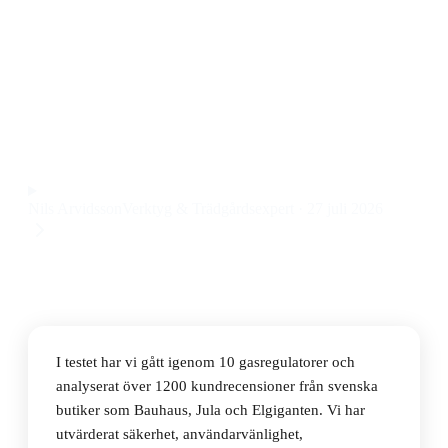
Den bästa gasregulatorn 2026 är Weber Adapter Hose
And Regulator 8454, en robust och pålitlig
gasregulator för grill och trädgård till ett pris på 484
kr.
Observera att vi kan få provision via återförsäljarlänkar. Inga
varumärken betalar för våra omdömen.
Nils Arvidsson
Verktyg & Trädgårdsexpert
·
27 juli 2026
I testet har vi gått igenom 10 gasregulatorer och
analyserat över 1200 kundrecensioner från svenska
butiker som Bauhaus, Jula och Elgiganten. Vi har
utvärderat säkerhet, användarvänlighet,