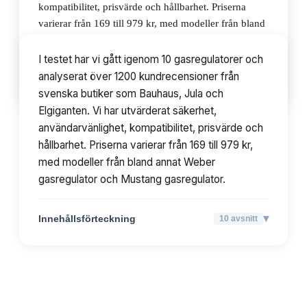
kompatibilitet, prisvärde och hållbarhet. Priserna
varierar från 169 till 979 kr, med modeller från bland
annat Weber gasregulator och Mustang gasregulator.
I testet har vi gått igenom 10 gasregulatorer och
analyserat över 1200 kundrecensioner från
▾
Innehållsförteckning
10
avsnitt
svenska butiker som Bauhaus, Jula och
Elgiganten. Vi har utvärderat säkerhet,
användarvänlighet, kompatibilitet, prisvärde och
hållbarhet. Priserna varierar från 169 till 979 kr,
med modeller från bland annat Weber
gasregulator och Mustang gasregulator.
▾
Innehållsförteckning
10
avsnitt
TOPPLISTA