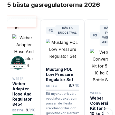
5
bästa
gasregulatorerna
2026
GASREGULATOR
BÄST I TEST
#
1
BÄSTA
BÄST
#
2
BUDGETVAL
FÖR
#
3
WEBER-
GRILLAR
2026
.
Testix
BÄST I TEST
Mustang POL
Low Pressure
WEBER
Regulator Set
Weber
8.7
/10
BETYG
Adapter
WEBER
Ett mycket prisvärt
Hose And
Weber
regulatorpaket som
Regulator
Conversion
passar de flesta
8454
standardgrillar och
Kit for 5 and
9.1
/10
BETYG
gasolflaskor. Perfekt
›
10 kg Gas