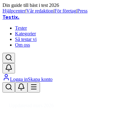
Din guide till bäst i test 2026
Hjälpcenter
|
Vår redaktion
|
För företag
|
Press
Testix
.
Tester
Kategorier
Så testar vi
Om oss
Logga in
Skapa konto
Hem
/
Trädgård
/
Grilltillbehör
/
Gasgrillstillbehör
/
Gasregulator
Uppdaterad mars 2026
Gasregulator bäst i test 2026 –
säkra val för grillen