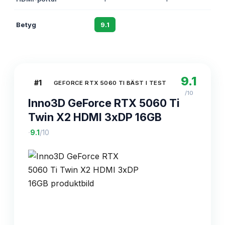
Betyg
9.1
8.8
9.1
#
1
GEFORCE RTX 5060 TI BÄST I TEST
/10
Inno3D GeForce RTX 5060 Ti
Twin X2 HDMI 3xDP 16GB
·
9.1
/10