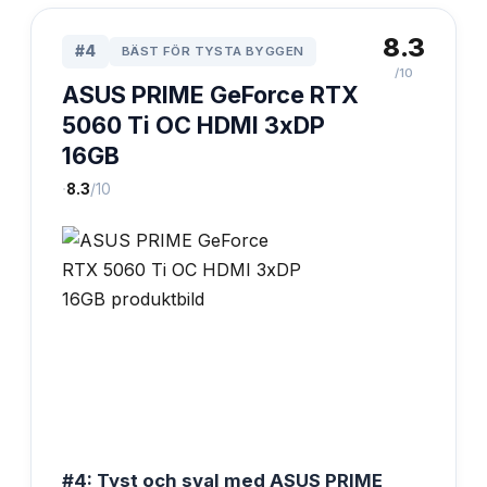
8.3
#
4
BÄST FÖR TYSTA BYGGEN
/10
ASUS PRIME GeForce RTX
5060 Ti OC HDMI 3xDP
16GB
·
8.3
/10
#4: Tyst och sval med ASUS PRIME