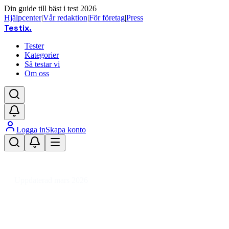
Din guide till bäst i test 2026
Hjälpcenter
|
Vår redaktion
|
För företag
|
Press
Testix
.
Tester
Kategorier
Så testar vi
Om oss
Logga in
Skapa konto
Hem
/
Dator
/
Datorkomponenter
/
Grafikkort
/
GeForce RTX 5060 Ti
/
GeForce RTX 5060 Ti 16 GB
Uppdaterad mars 2026
GeForce RTX 5060 Ti 16 GB bäst i
test 2026 – våra favoriter för