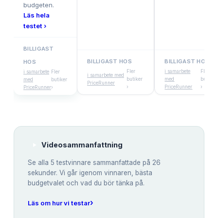
budgeten.
Läs hela
testet ›
BILLIGAST
BILLIGAST HOS
BILLIGAST HOS
HOS
Fler
i samarbete
Fler
i samarbete
Fler
i samarbete med
butiker
med
butiker
med
butiker
PriceRunner
›
PriceRunner
›
PriceRunner
›
Videosammanfattning
Se alla
5
testvinnare sammanfattade på 26
sekunder. Vi går igenom vinnaren, bästa
budgetvalet och vad du bör tänka på.
›
Läs om hur vi testar