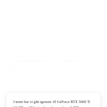
gaming
Den bästa GeForce RTX 5060 Ti 16 GB-grafikkorten
2026 är Inno3D GeForce RTX 5060 Ti Twin X2, som
kombinerar låg ljudnivå, stabil kylning och hög
spelprestanda till ett pris på 3 832 kr.
Observera att vi kan få provision via återförsäljarlänkar. Inga
varumärken betalar för våra omdömen.
Klara Sandberg
Redaktionschef & Hemelektronikexpert
·
27
juli 2026
I testet har vi gått igenom 10 GeForce RTX 5060 Ti