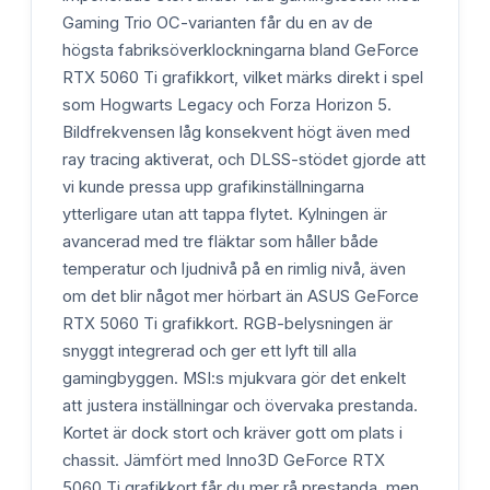
Gaming Trio OC-varianten får du en av de
högsta fabriksöverklockningarna bland GeForce
RTX 5060 Ti grafikkort, vilket märks direkt i spel
som Hogwarts Legacy och Forza Horizon 5.
Bildfrekvensen låg konsekvent högt även med
ray tracing aktiverat, och DLSS-stödet gjorde att
vi kunde pressa upp grafikinställningarna
ytterligare utan att tappa flytet. Kylningen är
avancerad med tre fläktar som håller både
temperatur och ljudnivå på en rimlig nivå, även
om det blir något mer hörbart än ASUS GeForce
RTX 5060 Ti grafikkort. RGB-belysningen är
snyggt integrerad och ger ett lyft till alla
gamingbyggen. MSI:s mjukvara gör det enkelt
att justera inställningar och övervaka prestanda.
Kortet är dock stort och kräver gott om plats i
chassit. Jämfört med Inno3D GeForce RTX
5060 Ti grafikkort får du mer rå prestanda, men