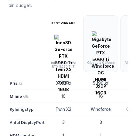
din budget.
TESTVINNARE
Gigabyte GeForce
MSI Ge
Inno3D GeForce
RTX 5060 Ti
5060
RTX 5060 Ti T
Pris
kr
3 832 kr
5 190 kr
6 2
Minne
GB
16
16
Kylningstyp
Twin X2
Windforce
Gami
Antal DisplayPort
3
3
HDMI-portar
1
1