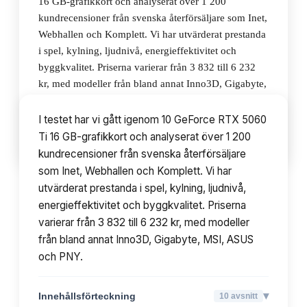
16 GB-grafikkort och analyserat över 1 200
kundrecensioner från svenska återförsäljare som Inet,
Webhallen och Komplett. Vi har utvärderat prestanda
i spel, kylning, ljudnivå, energieffektivitet och
byggkvalitet. Priserna varierar från 3 832 till 6 232
kr, med modeller från bland annat Inno3D, Gigabyte,
MSI, ASUS och PNY.
I testet har vi gått igenom 10 GeForce RTX 5060
Ti 16 GB-grafikkort och analyserat över 1 200
▾
Innehållsförteckning
10
avsnitt
kundrecensioner från svenska återförsäljare
som Inet, Webhallen och Komplett. Vi har
utvärderat prestanda i spel, kylning, ljudnivå,
energieffektivitet och byggkvalitet. Priserna
varierar från 3 832 till 6 232 kr, med modeller
från bland annat Inno3D, Gigabyte, MSI, ASUS
och PNY.
▾
Innehållsförteckning
10
avsnitt