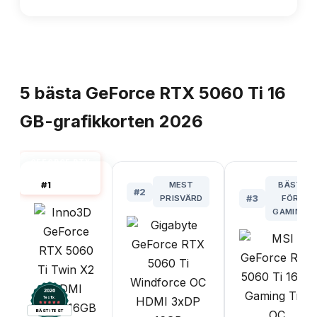
TOPPLISTA
5
bästa
GeForce RTX 5060 Ti 16
GB-grafikkorten
2026
GEFORCE RTX
5060 TI BÄST
#
1
MEST
BÄST
I TEST
#
2
PRISVÄRD
#
3
FÖR
GAMING
2026
.
Testix
BÄST I TEST