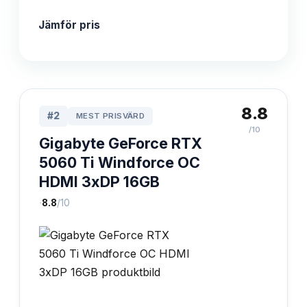
Jämför pris
8.8
#
2
MEST PRISVÄRD
/10
Gigabyte GeForce RTX
5060 Ti Windforce OC
HDMI 3xDP 16GB
·
8.8
/10