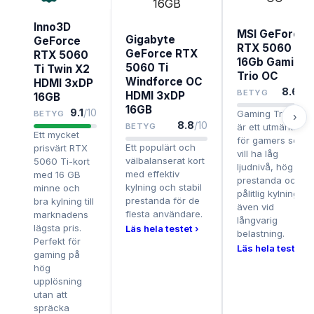
Inno3D
MSI GeForce
Gigabyte
GeForce
RTX 5060 Ti
GeForce RTX
RTX 5060
16Gb Gaming
5060 Ti
Ti Twin X2
Trio OC
Windforce OC
HDMI 3xDP
8.6
/10
BETYG
HDMI 3xDP
16GB
16GB
9.1
/10
Gaming Trio OC
BETYG
›
8.8
/10
BETYG
är ett utmärkt val
Ett mycket
för gamers som
Ett populärt och
prisvärt RTX
vill ha låg
välbalanserat kort
5060 Ti-kort
ljudnivå, hög
med effektiv
med 16 GB
prestanda och
kylning och stabil
minne och
pålitlig kylning
prestanda för de
bra kylning till
även vid
flesta användare.
marknadens
långvarig
lägsta pris.
Läs hela testet ›
belastning.
Perfekt för
Läs hela testet ›
gaming på
hög
upplösning
utan att
spräcka