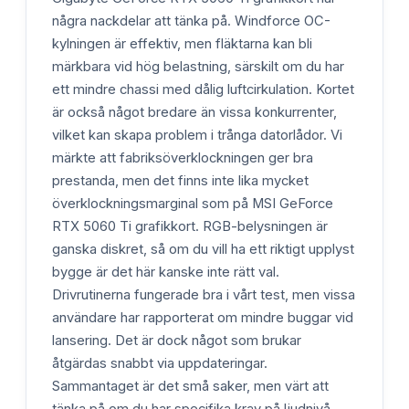
några nackdelar att tänka på. Windforce OC-
kylningen är effektiv, men fläktarna kan bli
märkbara vid hög belastning, särskilt om du har
ett mindre chassi med dålig luftcirkulation. Kortet
är också något bredare än vissa konkurrenter,
vilket kan skapa problem i trånga datorlådor. Vi
märkte att fabriksöverklockningen ger bra
prestanda, men det finns inte lika mycket
överklockningsmarginal som på MSI GeForce
RTX 5060 Ti grafikkort. RGB-belysningen är
ganska diskret, så om du vill ha ett riktigt upplyst
bygge är det här kanske inte rätt val.
Drivrutinerna fungerade bra i vårt test, men vissa
användare har rapporterat om mindre buggar vid
lansering. Det är dock något som brukar
åtgärdas snabbt via uppdateringar.
Sammantaget är det små saker, men värt att
tänka på om du har specifika krav på ljudnivå