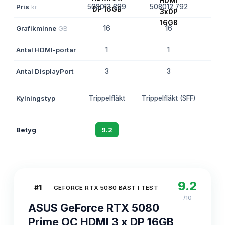
Pris
kr
508013 899
508012 792
508
Grafikminne
GB
16
16
Antal HDMI-portar
1
1
Antal DisplayPort
3
3
Kylningstyp
Trippelfläkt
Trippelfläkt (SFF)
Trip
Betyg
9.2
8.9
9.2
#
1
GEFORCE RTX 5080 BÄST I TEST
/10
ASUS GeForce RTX 5080
Prime OC HDMI 3 x DP 16GB