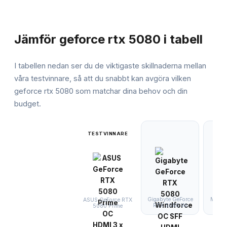
JÄMFÖRELSE
Jämför
geforce rtx 5080
i tabell
I tabellen nedan ser du de viktigaste skillnaderna mellan
våra testvinnare, så att du snabbt kan avgöra vilken
geforce rtx 5080
som matchar dina behov och din
budget.
TESTVINNARE
Gigabyte GeForce
MSI G
ASUS GeForce RTX
RTX 5080 Wi
508
5080 Prime