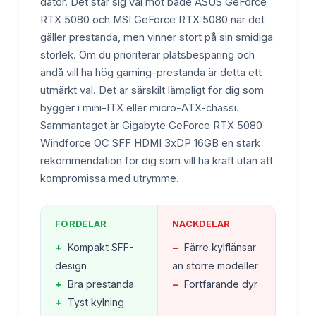
dator. Det står sig väl mot både ASUS GeForce
RTX 5080 och MSI GeForce RTX 5080 när det
gäller prestanda, men vinner stort på sin smidiga
storlek. Om du prioriterar platsbesparing och
ändå vill ha hög gaming-prestanda är detta ett
utmärkt val. Det är särskilt lämpligt för dig som
bygger i mini-ITX eller micro-ATX-chassi.
Sammantaget är Gigabyte GeForce RTX 5080
Windforce OC SFF HDMI 3xDP 16GB en stark
rekommendation för dig som vill ha kraft utan att
kompromissa med utrymme.
FÖRDELAR
NACKDELAR
+
Kompakt SFF-
−
Färre kylflänsar
design
än större modeller
+
Bra prestanda
−
Fortfarande dyr
+
Tyst kylning