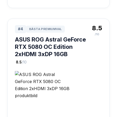
8.5
#
4
BÄSTA PREMIUMVAL
/10
ASUS ROG Astral GeForce
RTX 5080 OC Edition
2xHDMI 3xDP 16GB
·
8.5
/10