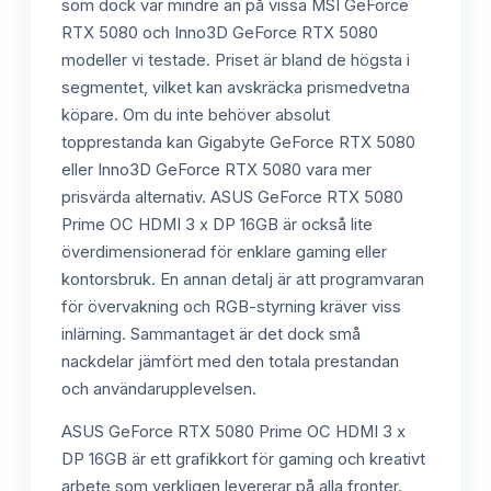
som dock var mindre än på vissa MSI GeForce
RTX 5080 och Inno3D GeForce RTX 5080
modeller vi testade. Priset är bland de högsta i
segmentet, vilket kan avskräcka prismedvetna
köpare. Om du inte behöver absolut
topprestanda kan Gigabyte GeForce RTX 5080
eller Inno3D GeForce RTX 5080 vara mer
prisvärda alternativ. ASUS GeForce RTX 5080
Prime OC HDMI 3 x DP 16GB är också lite
överdimensionerad för enklare gaming eller
kontorsbruk. En annan detalj är att programvaran
för övervakning och RGB-styrning kräver viss
inlärning. Sammantaget är det dock små
nackdelar jämfört med den totala prestandan
och användarupplevelsen.
ASUS GeForce RTX 5080 Prime OC HDMI 3 x
DP 16GB är ett grafikkort för gaming och kreativt
arbete som verkligen levererar på alla fronter.