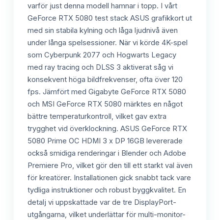
varför just denna modell hamnar i topp. I vårt
GeForce RTX 5080 test stack ASUS grafikkort ut
med sin stabila kylning och låga ljudnivå även
under långa spelsessioner. När vi körde 4K-spel
som Cyberpunk 2077 och Hogwarts Legacy
med ray tracing och DLSS 3 aktiverat såg vi
konsekvent höga bildfrekvenser, ofta över 120
fps. Jämfört med Gigabyte GeForce RTX 5080
och MSI GeForce RTX 5080 märktes en något
bättre temperaturkontroll, vilket gav extra
trygghet vid överklockning. ASUS GeForce RTX
5080 Prime OC HDMI 3 x DP 16GB levererade
också smidiga renderingar i Blender och Adobe
Premiere Pro, vilket gör den till ett starkt val även
för kreatörer. Installationen gick snabbt tack vare
tydliga instruktioner och robust byggkvalitet. En
detalj vi uppskattade var de tre DisplayPort-
utgångarna, vilket underlättar för multi-monitor-