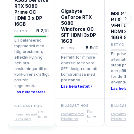
ASUS GeForce
RTX 5080
Gigabyte
Prime OC
MSI GeFo
GeForce RTX
HDMI 3 x DP
›
RTX 508
5080
16GB
VENTUS 
Windforce OC
9.2
/10
HDMI 3 x 
BETYG
SFF HDMI 3xDP
16GB GD
En balanserad
16GB
BETYG
toppmodell med
8.9
/10
BETYG
hög prestanda,
Ett prisvärt
effektiv kylning
Perfekt för mindre
alternativ m
och bra
chassin tack vare
stabil prest
anslutningar till ett
SFF-design utan att
och pålitlig 
konkurrenskraftigt
kompromissa med
för de flest
pris för
prestanda.
användare.
segmentet.
Läs hela testet ›
Läs hela tes
Läs hela testet ›
BILLIGAST HOS
BILLIGAST 
BILLIGAST HOS
Fler
Fler
i samarbete med
i samarbete med
i samarbete med
butiker
butiker
PriceRunner
PriceRunner
PriceRunner
›
›