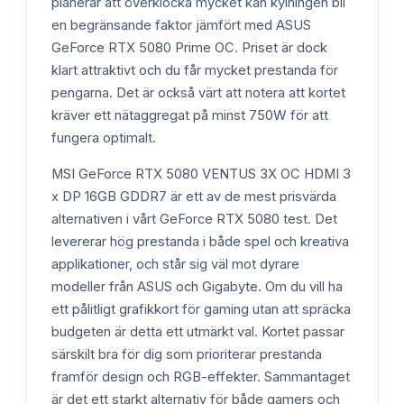
planerar att överklocka mycket kan kylningen bli
en begränsande faktor jämfört med ASUS
GeForce RTX 5080 Prime OC. Priset är dock
klart attraktivt och du får mycket prestanda för
pengarna. Det är också värt att notera att kortet
kräver ett nätaggregat på minst 750W för att
fungera optimalt.
MSI GeForce RTX 5080 VENTUS 3X OC HDMI 3
x DP 16GB GDDR7 är ett av de mest prisvärda
alternativen i vårt GeForce RTX 5080 test. Det
levererar hög prestanda i både spel och kreativa
applikationer, och står sig väl mot dyrare
modeller från ASUS och Gigabyte. Om du vill ha
ett pålitligt grafikkort för gaming utan att spräcka
budgeten är detta ett utmärkt val. Kortet passar
särskilt bra för dig som prioriterar prestanda
framför design och RGB-effekter. Sammantaget
är det ett starkt alternativ för både gamers och