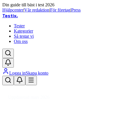
Din guide till bäst i test 2026
Hjälpcenter
|
Vår redaktion
|
För företag
|
Press
Testix
.
Tester
Kategorier
Så testar vi
Om oss
Logga in
Skapa konto
Hem
/
Dator
/
Datorkomponenter
/
Grafikkort
/
GeForce RTX 5080
Uppdaterad mars 2026
GeForce RTX 5080 bäst i test –
jämför grafikkort för gaming 2026