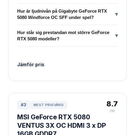
Hur är ljudnivån på Gigabyte GeForce RTX
▾
5080 Windforce OC SFF under spel?
Hur står sig prestandan mot större GeForce
▾
RTX 5080 modeller?
Jämför pris
8.7
#
3
MEST PRISVÄRD
/10
MSI GeForce RTX 5080
VENTUS 3X OC HDMI 3 x DP
16GB GDDR7