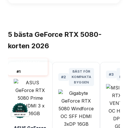
TOPPLISTA
5
bästa
GeForce RTX 5080-
korten
2026
GEFORCE RTX
5080 BÄST I
#
1
BÄST FÖR
M
TEST
#
3
#
2
KOMPAKTA
PRI
BYGGEN
2026
.
Testix
BÄST I TEST