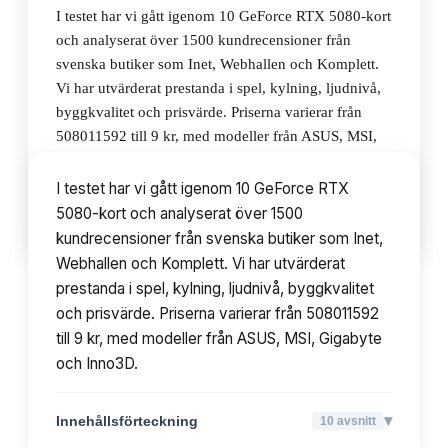
I testet har vi gått igenom 10 GeForce RTX 5080-kort
och analyserat över 1500 kundrecensioner från
svenska butiker som Inet, Webhallen och Komplett.
Vi har utvärderat prestanda i spel, kylning, ljudnivå,
byggkvalitet och prisvärde. Priserna varierar från
508011592 till 9 kr, med modeller från ASUS, MSI,
Gigabyte och Inno3D.
I testet har vi gått igenom 10 GeForce RTX
5080-kort och analyserat över 1500
▾
Innehållsförteckning
10
avsnitt
kundrecensioner från svenska butiker som Inet,
Webhallen och Komplett. Vi har utvärderat
prestanda i spel, kylning, ljudnivå, byggkvalitet
och prisvärde. Priserna varierar från 508011592
till 9 kr, med modeller från ASUS, MSI, Gigabyte
och Inno3D.
▾
Innehållsförteckning
10
avsnitt