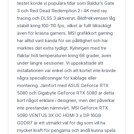
testet körde vi populära titlar som Baldur’s Gate
3 och Red Dead Redemption 2 i 4K med ray
tracing och DLSS 3 aktiverat. Bildfrekvensen låg
stabilt kring 100-110 fps, vilket är fullt tillräckligt
även för kräsna gamers. MSI grafikkort gaming
har alltid varit kända för sin pålitlighet och här
märktes det extra tydligt. Kylningen med tre
fläktar höll temperaturen kring 68 grader, även
under längre sessioner. Vi uppskattade att
installationen var enkel och att kortet inte krävde
några speciallösningar för kablage eller
montering. Jämfört med ASUS GeForce RTX
5080 och Gigabyte GeForce RTX 5080 är detta
kort något enklare i designen, men det påverkar
inte prestandan nämnvärt. MSI GeForce RTX
5080 VENTUS 3X OC HDMI 3 x DP 16GB
GDDR7 är ett utmärkt val för dig som vill ha
mycket kraft för pengarna och ändå kunna spela