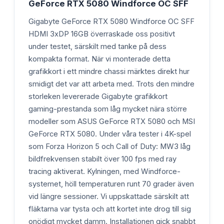
GeForce RTX 5080 Windforce OC SFF
Gigabyte GeForce RTX 5080 Windforce OC SFF
HDMI 3xDP 16GB överraskade oss positivt
under testet, särskilt med tanke på dess
kompakta format. När vi monterade detta
grafikkort i ett mindre chassi märktes direkt hur
smidigt det var att arbeta med. Trots den mindre
storleken levererade Gigabyte grafikkort
gaming-prestanda som låg mycket nära större
modeller som ASUS GeForce RTX 5080 och MSI
GeForce RTX 5080. Under våra tester i 4K-spel
som Forza Horizon 5 och Call of Duty: MW3 låg
bildfrekvensen stabilt över 100 fps med ray
tracing aktiverat. Kylningen, med Windforce-
systemet, höll temperaturen runt 70 grader även
vid längre sessioner. Vi uppskattade särskilt att
fläktarna var tysta och att kortet inte drog till sig
onödigt mycket damm. Installationen gick snabbt