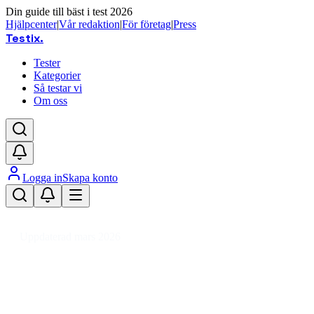
Din guide till bäst i test 2026
Hjälpcenter
|
Vår redaktion
|
För företag
|
Press
Testix
.
Tester
Kategorier
Så testar vi
Om oss
Logga in
Skapa konto
Hem
/
Hälsa
/
Kroppsvård & Hygien
/
Hårprodukter
/
Stylingprodukter för hår
/
G
Uppdaterad mars 2026
Bästa glansspray för hår 2026 – Te
Den bästa glanssprayen för hår 2026 är Sebastian Professio