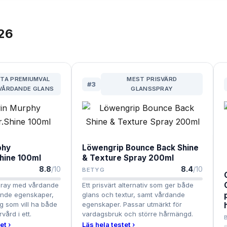
26
TA PREMIUMVAL
MEST PRISVÄRD
#
3
VÅRDANDE GLANS
GLANSSPRAY
phy
Löwengrip Bounce Back Shine
hine 100ml
& Texture Spray 200ml
8.8
/10
8.4
/10
BETYG
pray med vårdande
Ett prisvärt alternativ som ger både
ande egenskaper,
glans och textur, samt vårdande
ig som vill ha både
egenskaper. Passar utmärkt för
vård i ett.
vardagsbruk och större hårmängd.
et ›
Läs hela testet ›