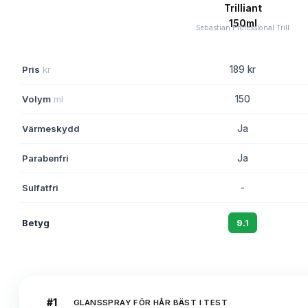
Sebastian Professional Trill
Pris
kr
189 kr
Volym
ml
150
Värmeskydd
Ja
Parabenfri
Ja
Sulfatfri
-
Betyg
9.1
#
1
GLANSSPRAY FÖR HÅR BÄST I TEST