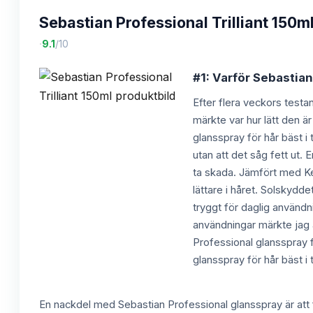
Sebastian Professional Trilliant 150m
·
9.1
/10
#1: Varför Sebastian 
Efter flera veckors testa
märkte var hur lätt den är
glansspray för hår bäst i
utan att det såg fett ut. 
ta skada. Jämfört med Ke
lättare i håret. Solskydd
tryggt för daglig användni
användningar märkte jag at
Professional glansspray f
glansspray för hår bäst i 
En nackdel med Sebastian Professional glansspray är att f