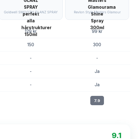
Goldwell SMOOTH GLANZ SPRAY
Revlon Style Masters Glamour
129 kr
99 kr
150
300
-
-
-
Ja
-
Ja
8.2
7.9
9.1