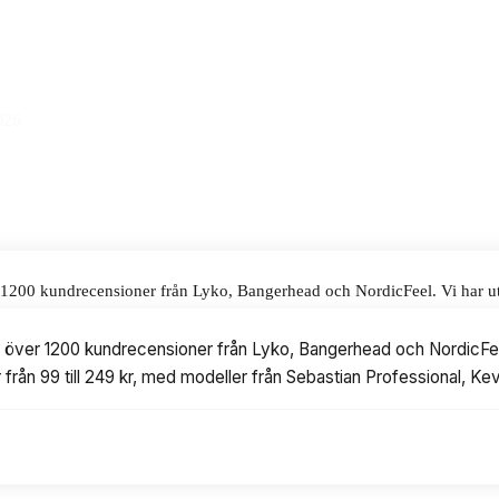
9 kr.
alar för våra omdömen.
026
er 1200 kundrecensioner från Lyko, Bangerhead och NordicFeel. Vi har ut
 med modeller från Sebastian Professional, Kevin Murphy, Goldwell, Löw
at över 1200 kundrecensioner från Lyko, Bangerhead och NordicFee
r från 99 till 249 kr, med modeller från Sebastian Professional, 