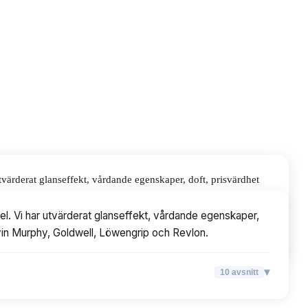
värderat glanseffekt, vårdande egenskaper, doft, prisvärdhet
engrip och Revlon.
l. Vi har utvärderat glanseffekt, vårdande egenskaper,
Kevin Murphy, Goldwell, Löwengrip och Revlon.
▾
10
avsnitt
▾
10
avsnitt