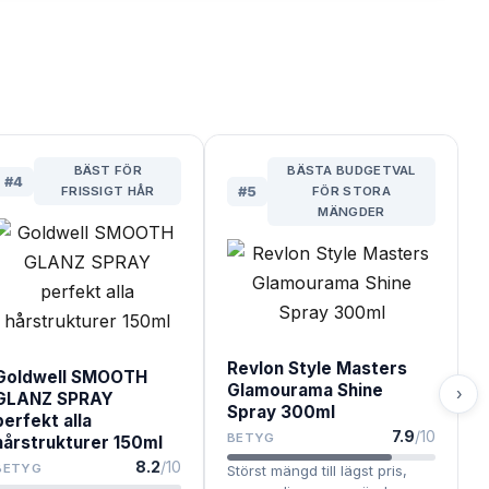
BÄST FÖR
BÄSTA BUDGETVAL
#
4
FRISSIGT HÅR
#
5
FÖR STORA
MÄNGDER
Revlon Style Masters
Goldwell SMOOTH
Glamourama Shine
›
GLANZ SPRAY
Spray 300ml
perfekt alla
7.9
/10
BETYG
hårstrukturer 150ml
8.2
/10
BETYG
Störst mängd till lägst pris,