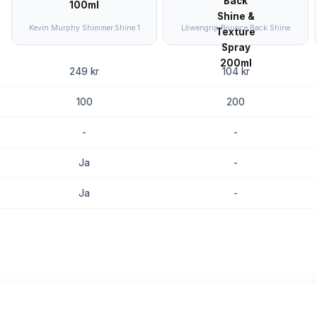
Kevin Murphy Shimmer.Shine 1
Löwengrip Bounce Back Shine
249 kr
104 kr
100
200
-
-
Ja
-
Ja
-
8.8
8.4