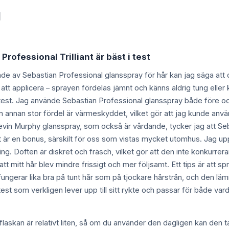
l
Professional Trilliant är bäst i test
nde av Sebastian Professional glansspray för hår kan jag säga att d
 att applicera – sprayen fördelas jämnt och känns aldrig tung eller 
 test. Jag använde Sebastian Professional glansspray både före och e
En annan stor fördel är värmeskyddet, vilket gör att jag kunde använ
vin Murphy glansspray, som också är vårdande, tycker jag att Se
et är en bonus, särskilt för oss som vistas mycket utomhus. Jag up
ng. Doften är diskret och fräsch, vilket gör att den inte konkurrera
t mitt hår blev mindre frissigt och mer följsamt. Ett tips är att s
ungerar lika bra på tunt hår som på tjockare hårstrån, och den lä
test som verkligen lever upp till sitt rykte och passar för både var
laskan är relativt liten, så om du använder den dagligen kan den t