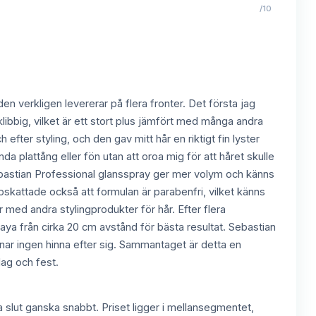
/10
en verkligen levererar på flera fronter. Det första jag
klibbig, vilket är ett stort plus jämfört med många andra
fter styling, och den gav mitt hår en riktigt fin lyster
da plattång eller fön utan att oroa mig för att håret skulle
bastian Professional glansspray ger mer volym och känns
pskattade också att formulan är parabenfri, vilket känns
r med andra stylingprodukter för hår. Efter flera
praya från cirka 20 cm avstånd för bästa resultat. Sebastian
mnar ingen hinna efter sig. Sammantaget är detta en
dag och fest.
a slut ganska snabbt. Priset ligger i mellansegmentet,