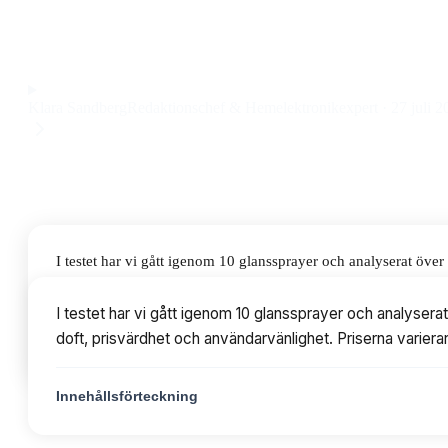
kombinerar värmeskydd, volym och glans till ett pris på 18
Observera att vi kan få provision via återförsäljarlänkar. Inga varumärken bet
Klara Sandberg
Redaktionschef & Hemelektronikexpert
·
27 juli 2
I testet har vi gått igenom 10 glanssprayer och analyserat öv
och användarvänlighet. Priserna varierar från 99 till 249 kr,
I testet har vi gått igenom 10 glanssprayer och analyser
doft, prisvärdhet och användarvänlighet. Priserna variera
Innehållsförteckning
Innehållsförteckning