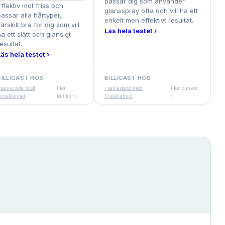
passar dig som använder
Effektiv mot friss och
glansspray ofta och vill ha ett
passar alla hårtyper,
enkelt men effektivt resultat.
särskilt bra för dig som vill
Läs hela testet ›
ha ett slätt och glansigt
esultat.
Läs hela testet ›
BILLIGAST HOS
BILLIGAST HOS
 samarbete med
Fler
i samarbete med
Fler butiker
riceRunner
butiker ›
PriceRunner
›