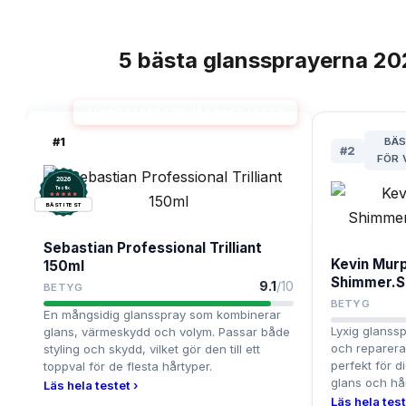
5
bästa
glanssprayerna
20
TOPPLISTA
GLANSSPRAY FÖR HÅR BÄST I TEST
#
1
BÄS
#
2
FÖR 
2026
.
Testix
BÄST I TEST
Sebastian Professional Trilliant
Kevin Mur
150ml
Shimmer.S
9.1
/10
BETYG
BETYG
En mångsidig glansspray som kombinerar
Lyxig glanss
glans, värmeskydd och volym. Passar både
och reparer
styling och skydd, vilket gör den till ett
perfekt för d
toppval för de flesta hårtyper.
glans och hår
Läs hela testet ›
Läs hela test