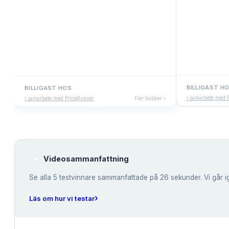
BILLIGAST H
BILLIGAST HOS
i samarbete med 
i samarbete med PriceRunner
Fler butiker ›
Videosammanfattning
Se alla
5
testvinnare sammanfattade på 26 sekunder. Vi går i
›
Läs om hur vi testar