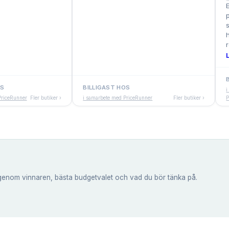
r
OS
BILLIGAST HOS
i
PriceRunner
Fler butiker ›
i samarbete med PriceRunner
Fler butiker ›
P
genom vinnaren, bästa budgetvalet och vad du bör tänka på.