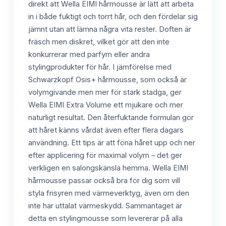
direkt att Wella EIMI hårmousse är lätt att arbeta
in i både fuktigt och torrt hår, och den fördelar sig
jämnt utan att lämna några vita rester. Doften är
fräsch men diskret, vilket gör att den inte
konkurrerar med parfym eller andra
stylingprodukter för hår. I jämförelse med
Schwarzkopf Osis+ hårmousse, som också är
volymgivande men mer för stark stadga, ger
Wella EIMI Extra Volume ett mjukare och mer
naturligt resultat. Den återfuktande formulan gör
att håret känns vårdat även efter flera dagars
användning. Ett tips är att föna håret upp och ner
efter applicering för maximal volym – det ger
verkligen en salongskänsla hemma. Wella EIMI
hårmousse passar också bra för dig som vill
styla frisyren med värmeverktyg, även om den
inte har uttalat värmeskydd. Sammantaget är
detta en stylingmousse som levererar på alla