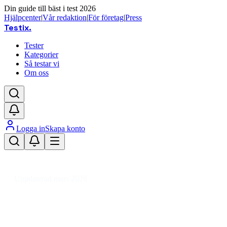
Din guide till bäst i test 2026
Hjälpcenter
|
Vår redaktion
|
För företag
|
Press
Testix
.
Tester
Kategorier
Så testar vi
Om oss
Logga in
Skapa konto
Hem
/
Hälsa
/
Kroppsvård & Hygien
/
Hårprodukter
/
Stylingprodukter för hår
/
Hårmousse
Uppdaterad mars 2026
Hårmousse bäst i test 2026 –
volym, stadga och vård