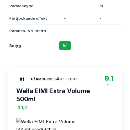
Värmeskydd
-
Ja
Förtjockande effekt
-
-
Paraben- & sulfatfri
-
-
Betyg
9.1
8.7
9.1
#
1
HÅRMOUSSE BÄST I TEST
/10
Wella EIMI Extra Volume
500ml
·
9.1
/10