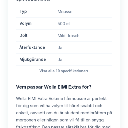
Typ
Mousse
Volym
500 ml
Doft
Mild, fräsch
Återfuktande
Ja
Mjukgörande
Ja
›
Visa alla
10
specifikationer
Vem passar
Wella EIMI Extra
för?
Wella EIMI Extra Volume hårmousse är perfekt
för dig som vill ha volym till håret snabbt och
enkelt, oavsett om du är student med bråttom på
morgonen eller någon som vill få till en snygg
frukostfrisyr. Den passar särskilt bra för dig med