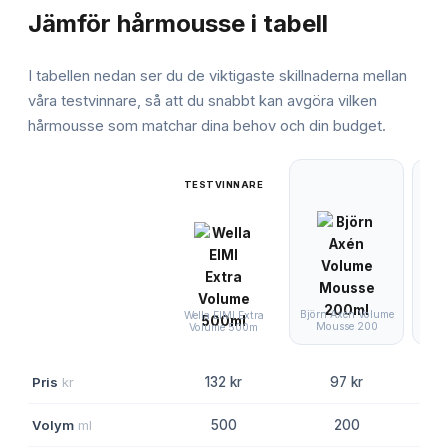
Jämför
hårmousse
i tabell
I tabellen nedan ser du de viktigaste skillnaderna mellan
våra testvinnare, så att du snabbt kan avgöra vilken
hårmousse
som matchar dina behov och din budget.
TESTVINNARE
Björn Axén Volume
Wella EIMI Extra
Mousse 200
Staf
Volume 500m
Pris
kr
132 kr
97 kr
Volym
ml
500
200