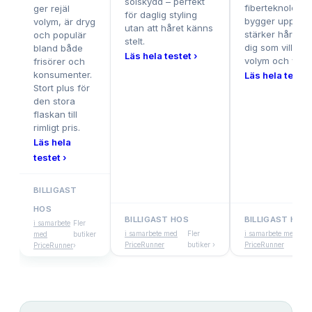
solskydd – perfekt
fiberteknologi 
ger rejäl
för daglig styling
bygger upp oc
volym, är dryg
utan att håret känns
stärker håret, 
och populär
stelt.
dig som vill ha
bland både
Läs hela testet ›
volym och vård
frisörer och
konsumenter.
Läs hela testet
Stort plus för
den stora
flaskan till
rimligt pris.
Läs hela
testet ›
BILLIGAST
HOS
BILLIGAST HOS
BILLIGAST HOS
i samarbete
Fler
i samarbete med
Fler
i samarbete med
med
butiker
PriceRunner
butiker ›
PriceRunner
PriceRunner
›