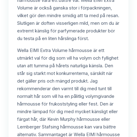
hårmousse vara ett bättre val. Wella EIMI Extra
Volume är också ganska stor i förpackningen,
vilket gör den mindre smidig att ta med på resan.
Slutligen är doften visserligen mild, men om du är
extremt känslig för parfymerade produkter bör
du testa på en liten hårslinga först.
Wella EIMI Extra Volume hårmousse är ett
utmärkt val för dig som vill ha volym och fyllighet
utan att tumma på hårets naturliga känsla. Den
står sig starkt mot konkurrenterna, särskilt när
det gäller pris och mängd produkt. Jag
rekommenderar den varmt till dig med tunt till
normalt hår som vill ha en pålitlig volymgivande
hårmousse för frukoststyling eller fest. Den är
mindre lämpad för dig med mycket känsligt eller
färgat hår, där Kevin Murphy hårmousse eller
Lernberger Stafsing hårmousse kan vara bättre
alternativ. Sammantaget är Wella EIMI hårmousse