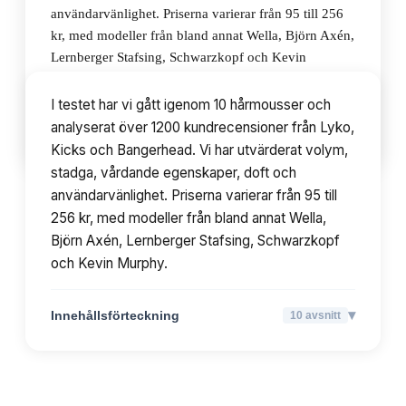
användarvänlighet. Priserna varierar från 95 till 256
kr, med modeller från bland annat Wella, Björn Axén,
Lernberger Stafsing, Schwarzkopf och Kevin
Murphy.
I testet har vi gått igenom 10 hårmousser och
analyserat över 1200 kundrecensioner från Lyko,
▾
Innehållsförteckning
10
avsnitt
Kicks och Bangerhead. Vi har utvärderat volym,
stadga, vårdande egenskaper, doft och
användarvänlighet. Priserna varierar från 95 till
256 kr, med modeller från bland annat Wella,
Björn Axén, Lernberger Stafsing, Schwarzkopf
och Kevin Murphy.
▾
Innehållsförteckning
10
avsnitt