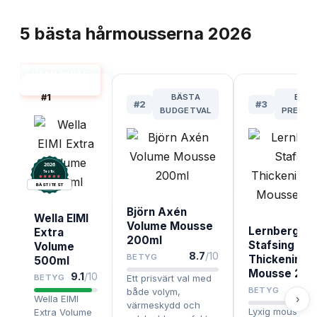
TOPPLISTA
5
bästa
hårmousserna
2026
HÅRMOUSSE
BÄST I TEST
#
1
BÄSTA
BÄS
#
2
#
3
BUDGETVAL
PREMIU
2026
.
Testix
BÄST I TEST
Björn Axén
Wella EIMI
Volume Mousse
Lernberger
Extra
200ml
Stafsing
Volume
8.7
/10
BETYG
Thickening F
500ml
Mousse 200
9.1
/10
BETYG
Ett prisvärt val med
BETYG
både volym,
›
Wella EIMI
värmeskydd och
Lyxig mousse 
Extra Volume