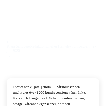
Den bästa hårmoussen 2026 är Wella EIMI Extra
Volume, en volymgivande och återfuktande mousse
som ger mjuk känsla och stadga till ett pris på 132 kr.
Observera att vi kan få provision via återförsäljarlänkar. Inga
varumärken betalar för våra omdömen.
Klara Sandberg
Redaktionschef & Hemelektronikexpert
·
27
juli 2026
I testet har vi gått igenom 10 hårmousser och
analyserat över 1200 kundrecensioner från Lyko,
Kicks och Bangerhead. Vi har utvärderat volym,
stadga, vårdande egenskaper, doft och