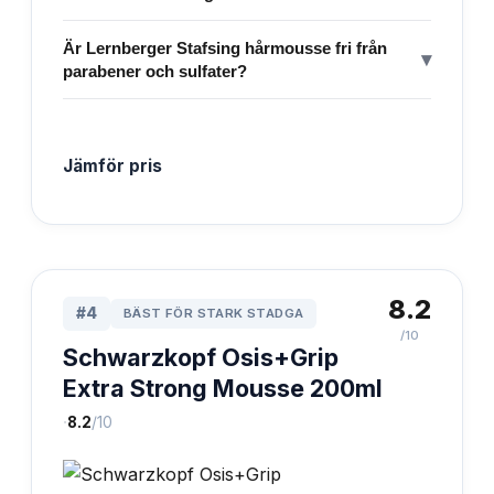
Är Lernberger Stafsing hårmousse fri från
▾
parabener och sulfater?
Jämför pris
8.2
#
4
BÄST FÖR STARK STADGA
/10
Schwarzkopf Osis+Grip
Extra Strong Mousse 200ml
·
8.2
/10