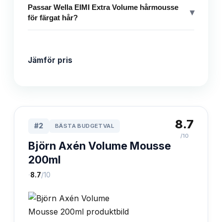
Passar Wella EIMI Extra Volume hårmousse
▾
för färgat hår?
Jämför pris
8.7
#
2
BÄSTA BUDGETVAL
/10
Björn Axén Volume Mousse
200ml
·
8.7
/10