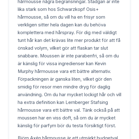
hårmousse några begränsningar. Stadgan är inte
lika stark som hos Schwarzkopf Osis+
hårmousse, så om du vill ha en frisyr som
verkligen sitter hela dagen kan du behöva
komplettera med hårspray. För dig med väldigt
tunt hår kan det krävas lite mer produkt för att få
önskad volym, vilket gör att flaskan tar slut
snabbare. Moussen är inte parabenfri, så om du
är känslig för vissa ingredienser kan Kevin
Murphy hårmousse vara ett bättre alternativ.
Förpackningen är ganska liten, vilket gör den
smidig för resor men mindre dryg för daglig
användning. Om du har mycket lockigt hår och vill
ha extra definition kan Lernberger Stafsing
hårmousse vara ett bättre val. Tänk också på att
moussen har en viss doft, så om du är mycket
känslig för parfym bör du testa försiktigt först.
Björn Axén hårmousse är ett utmärkt budgetval