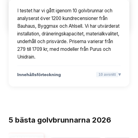
modeller från Purus och Unidrain.
I testet har vi gått igenom 10 golvbrunnar och
analyserat över 1200 kundrecensioner från
▾
Innehållsförteckning
10
avsnitt
Bauhaus, Byggmax och Ahlsell. Vi har utvärderat
installation, dräneringskapacitet, materialkvalitet,
underhåll och prisvärde. Priserna varierar från
279 till 1709 kr, med modeller från Purus och
Unidrain.
▾
Innehållsförteckning
10
avsnitt
TOPPLISTA
5
bästa
golvbrunnarna
2026
GOLVBRUNN