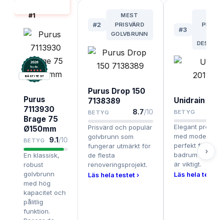
BÄST I TEST
#
1
MEST
BÄ
#
2
PRISVÄRD
PREM
#
3
GOLVBRUNN
F
DESIG
2026
.
Testix
BÄST I TEST
Purus Drop 150
Purus
Unidrain 20
7138389
7113930
8.7
/10
BETYG
BETYG
Brage 75
Elegant premi
Prisvärd och populär
Ø150mm
med modern de
golvbrunn som
9.1
/10
BETYG
perfekt för stil
fungerar utmärkt för
›
badrum där ut
En klassisk,
de flesta
är viktigt.
robust
renoveringsprojekt.
golvbrunn
Läs hela testet
Läs hela testet ›
med hög
kapacitet och
pålitlig
funktion.