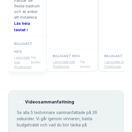
Passar de
flesta badrum
och är enkel
att installera.
Läs hela
testet ›
BILLIGAST
HOS
BILLIGAST HOS
BILLIGAST HOS
i samarbete
Fler
i samarbete med
Fler
i samarbete med
med
butiker
PriceRunner
butiker ›
PriceRunner
PriceRunner
›
Videosammanfattning
Se alla
5
testvinnare sammanfattade på 26
sekunder. Vi går igenom vinnaren, bästa
budgetvalet och vad du bör tänka på.