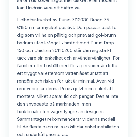
så om du söker något mer diskret eller modernt
kan Unidrain vara ett bättre val.
Helhetsintrycket av Purus 7113930 Brage 75
Ø150mm är mycket positivt. Den passar bäst för
dig som vill ha en pålitlig och prisvärd golvbrunn
badrum utan krångel. Jämfört med Purus Drop
150 och Unidrain 2011.0200 står den sig starkt
tack vare sin enkelhet och användarvänlighet. För
familjer eller hushåll med flera personer är detta
ett tryggt val eftersom vattenlåset är lätt att
rengöra och risken för lukt är minimal. Även vid
renovering är denna Purus golvbrunn enkel att
montera, vilket sparar tid och pengar. Den är inte
den snyggaste på marknaden, men
funktionaliteten väger tyngre än designen.
Sammantaget rekommenderar vi denna modell
till de flesta badrum, särskilt där enkel installation
och underhåll prioriteras.