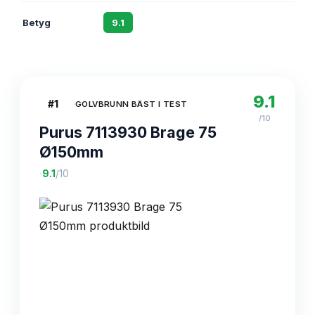
Betyg
9.1
8.7
8.4
9.1
#
1
GOLVBRUNN BÄST I TEST
/10
Purus 7113930 Brage 75
Ø150mm
·
9.1
/10