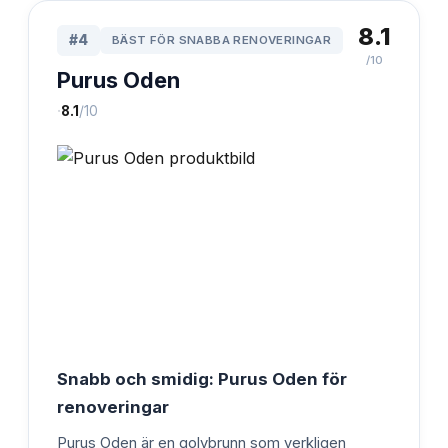
8.1
#
4
BÄST FÖR SNABBA RENOVERINGAR
/10
Purus Oden
·
8.1
/10
Snabb och smidig: Purus Oden för
renoveringar
Purus Oden är en golvbrunn som verkligen