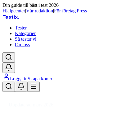
Din guide till bäst i test 2026
Hjälpcenter
|
Vår redaktion
|
För företag
|
Press
Testix
.
Tester
Kategorier
Så testar vi
Om oss
Logga in
Skapa konto
Hem
/
DIY
/
VVS
/
Vatten & Avlopp
/
Vatten
/
Golvbrunn
Uppdaterad mars 2026
Golvbrunn bäst i test 2026 –
jämför installation och pris