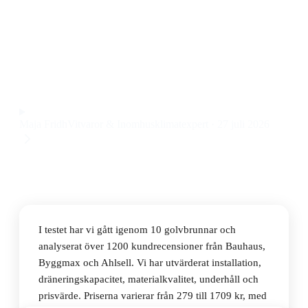
Den bästa golvbrunnen 2026 är Purus 7113930 Brage
75, en modell med smidig installation och pålitlig
kapacitet till ett pris på 350 kr.
Observera att vi kan få provision via återförsäljarlänkar. Inga
varumärken betalar för våra omdömen.
Maja Fridh
Vitvaror & Inomhusklimatexpert
·
27 juli 2026
I testet har vi gått igenom 10 golvbrunnar och
analyserat över 1200 kundrecensioner från Bauhaus,
Byggmax och Ahlsell. Vi har utvärderat installation,
dräneringskapacitet, materialkvalitet, underhåll och
prisvärde. Priserna varierar från 279 till 1709 kr, med