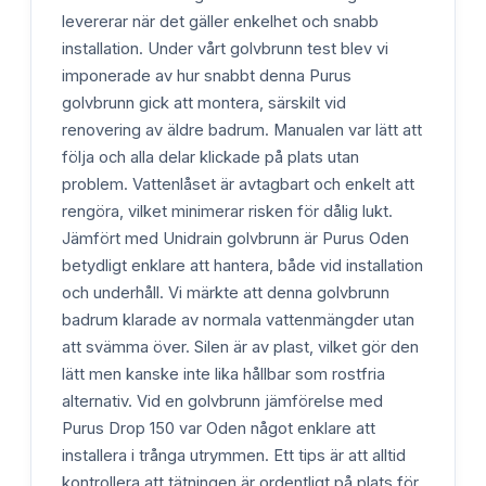
levererar när det gäller enkelhet och snabb
installation. Under vårt golvbrunn test blev vi
imponerade av hur snabbt denna Purus
golvbrunn gick att montera, särskilt vid
renovering av äldre badrum. Manualen var lätt att
följa och alla delar klickade på plats utan
problem. Vattenlåset är avtagbart och enkelt att
rengöra, vilket minimerar risken för dålig lukt.
Jämfört med Unidrain golvbrunn är Purus Oden
betydligt enklare att hantera, både vid installation
och underhåll. Vi märkte att denna golvbrunn
badrum klarade av normala vattenmängder utan
att svämma över. Silen är av plast, vilket gör den
lätt men kanske inte lika hållbar som rostfria
alternativ. Vid en golvbrunn jämförelse med
Purus Drop 150 var Oden något enklare att
installera i trånga utrymmen. Ett tips är att alltid
kontrollera att tätningen är ordentligt på plats för