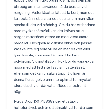
exklusiv som en golvbrunn rostfri, och den kan
bli repig om man använder hårda borstar vid
rengöring. Vattenlåset är lätt att ta bort, men det
kan också innebära att det lossnar om man råkar
sparka till det vid städning. Om du har ett badrum
med mycket håravfall kan det krävas att du
rengör vattenlåset oftare än med vissa andra
modeller. Designen är ganska enkel och passar
kanske inte dig som vill ha en mer diskret eller
lyxig känsla, som man får med Unidrain
golvbrunn. Vid installation i kök bör du vara extra
noga med att fett inte fastnar i vattenlåset,
eftersom det kan orsaka stopp. Slutligen är
denna Purus golvbrunn inte optimal för mycket
stora duschytor där vattenflödet är extremt
högt.
Purus Drop 150 7138389 ger ett stabilt
helhetsintryck och är ett utmärkt val för dig som