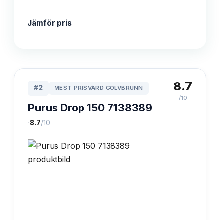
Jämför pris
8.7
#
2
MEST PRISVÄRD GOLVBRUNN
/10
Purus Drop 150 7138389
·
8.7
/10