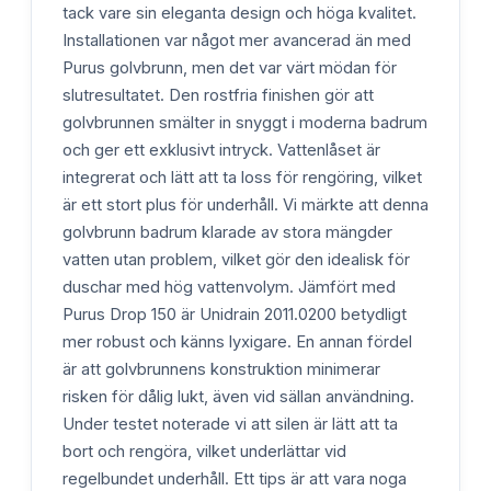
tack vare sin eleganta design och höga kvalitet.
Installationen var något mer avancerad än med
Purus golvbrunn, men det var värt mödan för
slutresultatet. Den rostfria finishen gör att
golvbrunnen smälter in snyggt i moderna badrum
och ger ett exklusivt intryck. Vattenlåset är
integrerat och lätt att ta loss för rengöring, vilket
är ett stort plus för underhåll. Vi märkte att denna
golvbrunn badrum klarade av stora mängder
vatten utan problem, vilket gör den idealisk för
duschar med hög vattenvolym. Jämfört med
Purus Drop 150 är Unidrain 2011.0200 betydligt
mer robust och känns lyxigare. En annan fördel
är att golvbrunnens konstruktion minimerar
risken för dålig lukt, även vid sällan användning.
Under testet noterade vi att silen är lätt att ta
bort och rengöra, vilket underlättar vid
regelbundet underhåll. Ett tips är att vara noga