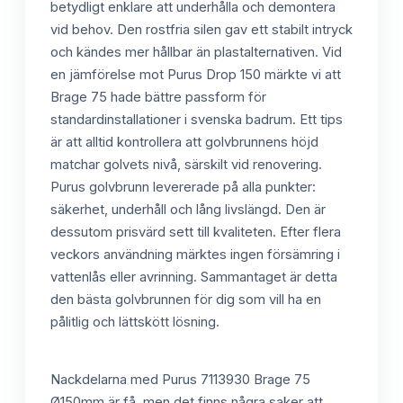
betydligt enklare att underhålla och demontera
vid behov. Den rostfria silen gav ett stabilt intryck
och kändes mer hållbar än plastalternativen. Vid
en jämförelse mot Purus Drop 150 märkte vi att
Brage 75 hade bättre passform för
standardinstallationer i svenska badrum. Ett tips
är att alltid kontrollera att golvbrunnens höjd
matchar golvets nivå, särskilt vid renovering.
Purus golvbrunn levererade på alla punkter:
säkerhet, underhåll och lång livslängd. Den är
dessutom prisvärd sett till kvaliteten. Efter flera
veckors användning märktes ingen försämring i
vattenlås eller avrinning. Sammantaget är detta
den bästa golvbrunnen för dig som vill ha en
pålitlig och lättskött lösning.
Nackdelarna med Purus 7113930 Brage 75
Ø150mm är få, men det finns några saker att