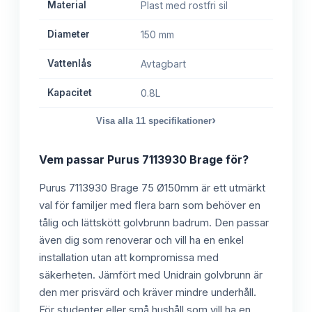
Material
Plast med rostfri sil
Diameter
150 mm
Vattenlås
Avtagbart
Kapacitet
0.8L
›
Visa alla
11
specifikationer
Vem passar
Purus 7113930 Brage
för?
Purus 7113930 Brage 75 Ø150mm är ett utmärkt
val för familjer med flera barn som behöver en
tålig och lättskött golvbrunn badrum. Den passar
även dig som renoverar och vill ha en enkel
installation utan att kompromissa med
säkerheten. Jämfört med Unidrain golvbrunn är
den mer prisvärd och kräver mindre underhåll.
För studenter eller små hushåll som vill ha en