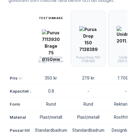
golvbrunn
som matchar dina behov och din budget.
TESTVINNARE
Purus Drop 150
Unidrain
Purus 7113930
7138389
2011.0200
Brage 75 Ø150m
Pris
kr
350 kr
279 kr
1 709 kr
Kapacitet
L
0.8
-
-
Form
Rund
Rund
Rektangulä
Material
Plast/metall
Plast/metall
Rostfritt stå
Passar till
Standardbadrum
Standardbadrum
Designbadr