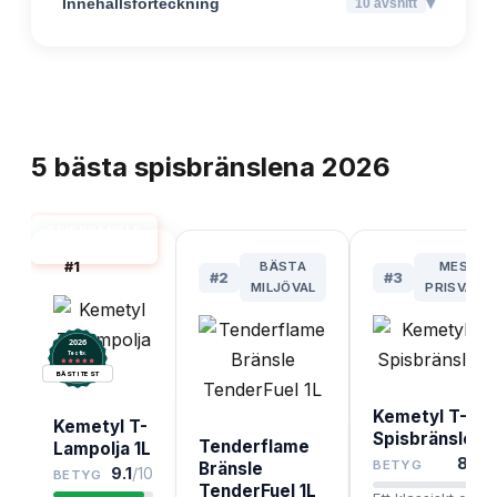
▾
Innehållsförteckning
10
avsnitt
TOPPLISTA
5
bästa
spisbränslena
2026
SPISBRÄNSLE
BÄST I TEST
#
1
BÄSTA
MEST
#
2
#
3
MILJÖVAL
PRISVÄRD
2026
.
Testix
BÄST I TEST
Kemetyl T-
Kemetyl T-
Spisbränsle 1L
Tenderflame
Lampolja 1L
8.5
/1
BETYG
Bränsle
9.1
/10
BETYG
TenderFuel 1L