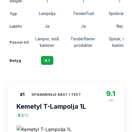
Volym
L
1
1
1
Typ
Lampolja
TenderFuel
Spisbränsle
Luktfri
Ja
Ja
Nej
Lampor, små
Tenderflame-
Spisar, små
Passar till
kaminer
produkter
kaminer
Betyg
9.1
8.7
8.5
9.1
#
1
SPISBRÄNSLE BÄST I TEST
/10
Kemetyl T-Lampolja 1L
·
9.1
/10