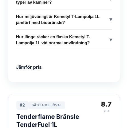
typer av kaminer?
Hur miljövänligt är Kemetyl T-Lampolja 1L
▾
jämfört med biobränsle?
Hur länge räcker en flaska Kemetyl T-
▾
Lampolja 1L vid normal användning?
Jämför pris
8.7
#
2
BÄSTA MILJÖVAL
/10
Tenderflame Bränsle
TenderFuel 1L