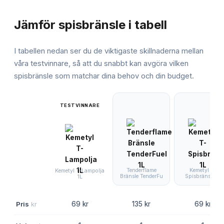
JÄMFÖRELSE
Jämför
spisbränsle
i tabell
I tabellen nedan ser du de viktigaste skillnaderna mellan
våra testvinnare, så att du snabbt kan avgöra vilken
spisbränsle
som matchar dina behov och din budget.
TESTVINNARE
Tenderflame
Kemetyl T-
Kemetyl T-Lampolja
Bränsle TenderFu
Spisbränsle 1L
1L
Pris
kr
69 kr
135 kr
69 kr