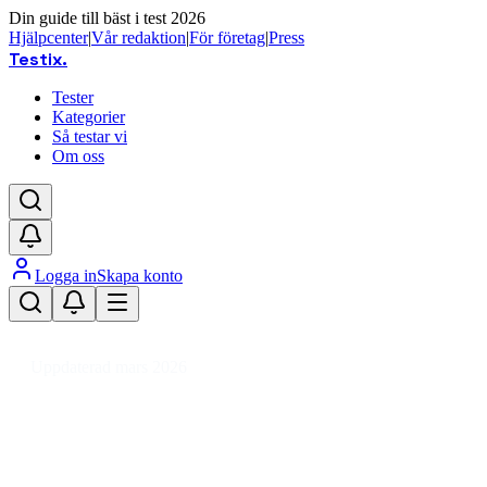
Din guide till bäst i test 2026
Hjälpcenter
|
Vår redaktion
|
För företag
|
Press
Testix
.
Tester
Kategorier
Så testar vi
Om oss
Logga in
Skapa konto
Hem
/
DIY
/
VVS
/
Kaminer
/
Kamintillbehör
/
Spisbränsle
Uppdaterad mars 2026
Spisbränsle bäst i test 2026 –
miljövänliga och prisvärda
alternativ