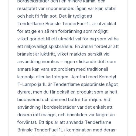
bordseldstäder och i en mindre kamin, och
resultatet var imponerande: lågan var klar, stabil
och helt fri från sot. Det är tydligt att
Tenderflame Bränsle TenderFuel 1L är utvecklat
för att ge en så ren förbränning som möjligt,
vilket gör det till ett utmärkt val för dig som vill ha
ett miljövänligt spisbränsle. En annan fördel är att
bränslet är luktfritt, vilket märktes särskilt vid
användning inomhus – ingen stickande doft som
annars kan vara ett problem med traditionell
lampolja eller lysfotogen. Jämfört med Kemetyl
T-Lampolja 1L är Tenderflame spisbränsle något
dyrare, men du får också en produkt som är helt
biobaserad och därmed bättre för miljön. Vid
användning i bordseldstäder var det enkelt att
dosera rätt mängd, och brinntiden var längre än
förväntat. Ett tips är att använda Tenderflame
Bränsle TenderFuel 1L i kombination med deras