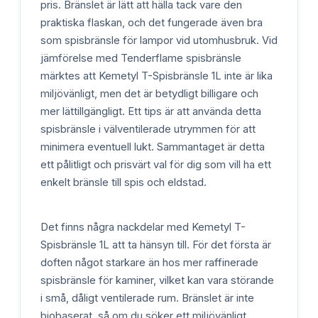
pris. Bränslet är lätt att hälla tack vare den
praktiska flaskan, och det fungerade även bra
som spisbränsle för lampor vid utomhusbruk. Vid
jämförelse med Tenderflame spisbränsle
märktes att Kemetyl T-Spisbränsle 1L inte är lika
miljövänligt, men det är betydligt billigare och
mer lättillgängligt. Ett tips är att använda detta
spisbränsle i välventilerade utrymmen för att
minimera eventuell lukt. Sammantaget är detta
ett pålitligt och prisvärt val för dig som vill ha ett
enkelt bränsle till spis och eldstad.
Det finns några nackdelar med Kemetyl T-
Spisbränsle 1L att ta hänsyn till. För det första är
doften något starkare än hos mer raffinerade
spisbränsle för kaminer, vilket kan vara störande
i små, dåligt ventilerade rum. Bränslet är inte
biobaserat, så om du söker ett miljövänligt