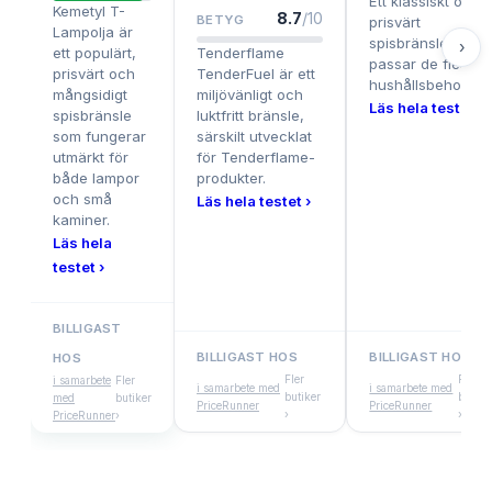
Ett klassiskt och
Kemetyl T-
8.7
/10
BETYG
prisvärt
Lampolja är
spisbränsle som
›
ett populärt,
Tenderflame
passar de flesta
prisvärt och
TenderFuel är ett
hushållsbehov.
mångsidigt
miljövänligt och
Läs hela testet ›
spisbränsle
luktfritt bränsle,
som fungerar
särskilt utvecklat
utmärkt för
för Tenderflame-
både lampor
produkter.
och små
Läs hela testet ›
kaminer.
Läs hela
testet ›
BILLIGAST
BILLIGAST HOS
BILLIGAST HOS
HOS
Fler
Fler
i samarbete
Fler
i samarbete med
i samarbete med
butiker
butike
med
butiker
PriceRunner
PriceRunner
›
›
PriceRunner
›