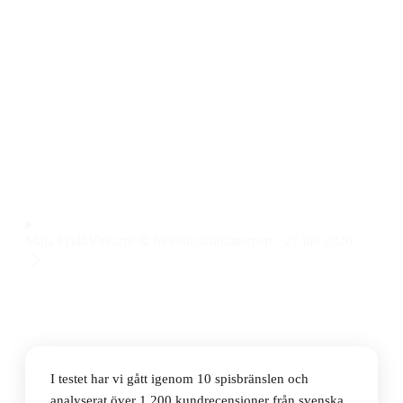
Den bästa spisbränslet 2026 är Kemetyl T-Lampolja
1L, som ger en jämn och rökfri förbränning till ett pris
på 69 kr. Den fungerar lika bra i kaminer som till
bordseldstäder och lampor, vilket gör den till ett
mångsidigt val för både inomhus- och utomhusbruk.
Observera att vi kan få provision via återförsäljarlänkar. Inga
varumärken betalar för våra omdömen.
Maja Fridh
Vitvaror & Inomhusklimatexpert
·
27 juli 2026
I testet har vi gått igenom 10 spisbränslen och
analyserat över 1 200 kundrecensioner från svenska