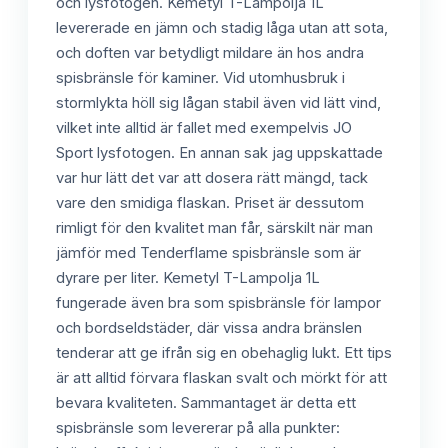
och lysfotogen. Kemetyl T-Lampolja 1L
levererade en jämn och stadig låga utan att sota,
och doften var betydligt mildare än hos andra
spisbränsle för kaminer. Vid utomhusbruk i
stormlykta höll sig lågan stabil även vid lätt vind,
vilket inte alltid är fallet med exempelvis JO
Sport lysfotogen. En annan sak jag uppskattade
var hur lätt det var att dosera rätt mängd, tack
vare den smidiga flaskan. Priset är dessutom
rimligt för den kvalitet man får, särskilt när man
jämför med Tenderflame spisbränsle som är
dyrare per liter. Kemetyl T-Lampolja 1L
fungerade även bra som spisbränsle för lampor
och bordseldstäder, där vissa andra bränslen
tenderar att ge ifrån sig en obehaglig lukt. Ett tips
är att alltid förvara flaskan svalt och mörkt för att
bevara kvaliteten. Sammantaget är detta ett
spisbränsle som levererar på alla punkter: