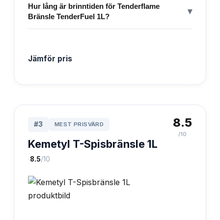
Hur lång är brinntiden för Tenderflame
▾
Bränsle TenderFuel 1L?
Jämför pris
8.5
#
3
MEST PRISVÄRD
/10
Kemetyl T-Spisbränsle 1L
·
8.5
/10