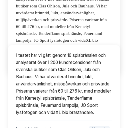
butiker som Clas Ohlson, Jula och Bauhaus. Vi har
utvärderat brinntid, lukt, användarvänlighet,
miljöpåverkan och prisvärde. Priserna varierar från
60 till 276 kr, med modeller från Kemetyl
spisbränsle, Tenderflame spisbränsle, Feuerhand
lampolja, JO Sport lysfotogen och vidaXL bio
braständare.
I testet har vi gått igenom 10 spisbränslen och
analyserat över 1 200 kundrecensioner från
▾
Innehållsförteckning
10
avsnitt
svenska butiker som Clas Ohlson, Jula och
Bauhaus. Vi har utvärderat brinntid, lukt,
användarvänlighet, miljöpåverkan och prisvärde.
Priserna varierar från 60 till 276 kr, med modeller
från Kemetyl spisbränsle, Tenderflame
spisbränsle, Feuerhand lampolja, JO Sport
lysfotogen och vidaXL bio braständare.