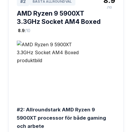
8.9
#
2
BÄSTA ALLROUNDVAL
/10
AMD Ryzen 9 5900XT
3.3GHz Socket AM4 Boxed
·
8.9
/10
#2: Allroundstark AMD Ryzen 9
5900XT processor för både gaming
och arbete