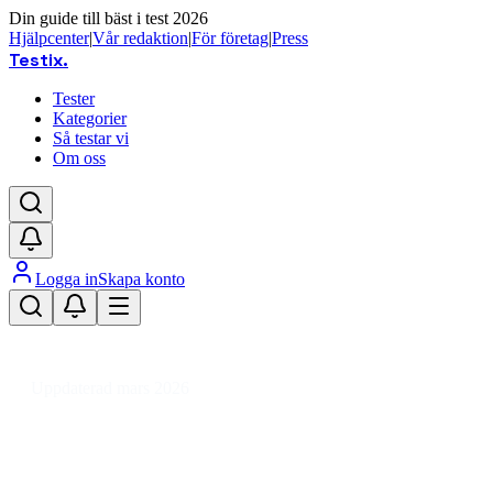
Din guide till bäst i test 2026
Hjälpcenter
|
Vår redaktion
|
För företag
|
Press
Testix
.
Tester
Kategorier
Så testar vi
Om oss
Logga in
Skapa konto
Hem
/
Dator
/
Datorkomponenter
/
Processorer
/
AMD Socket AM4
/
AMD Ryzen 9 AM4
Uppdaterad mars 2026
AMD Ryzen 9 AM4 bäst i test
2026 – prestanda och