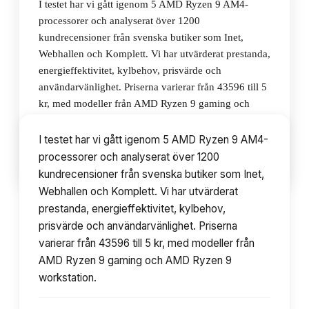
I testet har vi gått igenom 5 AMD Ryzen 9 AM4-
processorer och analyserat över 1200
kundrecensioner från svenska butiker som Inet,
Webhallen och Komplett. Vi har utvärderat prestanda,
energieffektivitet, kylbehov, prisvärde och
användarvänlighet. Priserna varierar från 43596 till 5
kr, med modeller från AMD Ryzen 9 gaming och
AMD Ryzen 9 workstation.
I testet har vi gått igenom 5 AMD Ryzen 9 AM4-
processorer och analyserat över 1200
▾
Innehållsförteckning
10
avsnitt
kundrecensioner från svenska butiker som Inet,
Webhallen och Komplett. Vi har utvärderat
prestanda, energieffektivitet, kylbehov,
prisvärde och användarvänlighet. Priserna
varierar från 43596 till 5 kr, med modeller från
AMD Ryzen 9 gaming och AMD Ryzen 9
workstation.