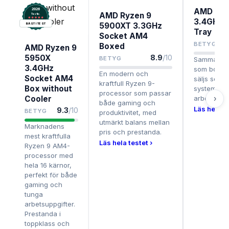
2026
AMD Ryz
AMD Ryzen 9
.
Testix
3.4GHz 
5900XT 3.3GHz
BÄST I TEST
Tray
Socket AM4
BETYG
Boxed
AMD Ryzen 9
5950X
8.9
/10
BETYG
Samma ext
3.4GHz
som box-v
En modern och
Socket AM4
säljs som t
kraftfull Ryzen 9-
Box without
systembyg
processor som passar
Cooler
arbetsstati
›
både gaming och
Läs hela te
9.3
/10
BETYG
produktivitet, med
utmärkt balans mellan
Marknadens
pris och prestanda.
mest kraftfulla
Läs hela testet ›
Ryzen 9 AM4-
processor med
hela 16 kärnor,
perfekt för både
gaming och
tunga
arbetsuppgifter.
Prestanda i
toppklass och