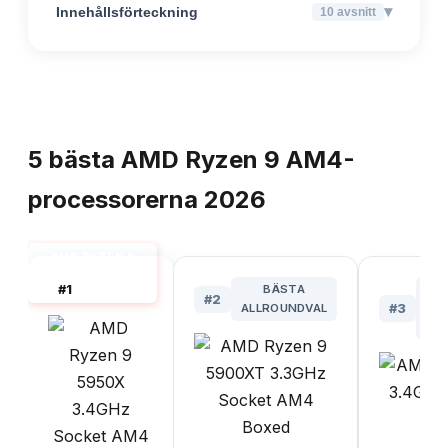
▾
Innehållsförteckning
10
avsnitt
TOPPLISTA
5
bästa
AMD Ryzen 9 AM4-
processorerna
2026
AMD RYZEN 9
AM4 BÄST I
#
1
BÄSTA
TEST
#
2
ALLROUNDVAL
#
3
AR