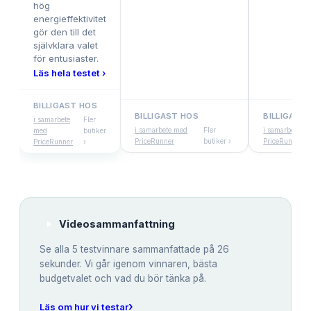
hög
energieffektivitet
gör den till det
självklara valet
för entusiaster.
Läs hela testet ›
BILLIGAST HOS
BILLIGAST HOS
BILLIGAST
i samarbete
Fler
i samarbete med
Fler
i samarbete m
med
butiker
PriceRunner
butiker ›
PriceRunner
PriceRunner
›
Videosammanfattning
Se alla
5
testvinnare sammanfattade på 26
sekunder. Vi går igenom vinnaren, bästa
budgetvalet och vad du bör tänka på.
›
Läs om hur vi testar