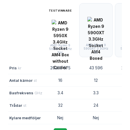
TESTVINNARE
AMD Ryzen 9
AMD 
AMD Ryzen 9
5900XT 3.3GHz
5950X
5950X 3.4GHz
So
Soc
Pris
kr
20203 575
43 596
202
Antal kärnor
st
16
12
Basfrekvens
GHz
3.4
3.3
Trådar
st
32
24
Kylare medföljer
Nej
Nej