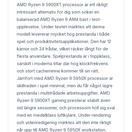
AMD Ryzen 9 5900XT processor är ett riktigt
intressant alternativ för dig som söker en
balanserad AMD Ryzen 9 AM4 bäst i test-
upplevelse. Under testet märktes att denna
modell levererar mycket hög prestanda i både
spel och produktivitetsapplikationer. Den har 12
kärnor och 24 trådar, vilket räcker långt för de
flesta användare. Spelprestanda är i toppklass,
särskilt i moderna titlar där hög klockfrekvens
och stort cacheminne kommer till sin rätt.
Jämfört med AMD Ryzen 9 5950X processor är
skillnaden i spel minimal, men du får något lägre
prestanda i multitrådade arbetsuppgifter. AMD
Ryzen 9 5900XT gaming presterar stabilt även
vid längre sessioner, och processorn höll sig sval
med en medelklass luftkylare. Under rendering
och videoredigering märktes att den inte riktigt
når upp till AMD Ryzen 9 5950X workstation,