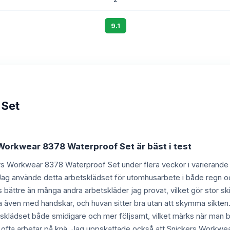
9.1
 Set
 Workwear 8378 Waterproof Set är bäst i test
ers Workwear 8378 Waterproof Set under flera veckor i varierande 
. Jag använde detta arbetsklädset för utomhusarbete i både regn och
s bättre än många andra arbetskläder jag provat, vilket gör stor sk
era även med handskar, och huvan sitter bra utan att skymma sikte
lädset både smidigare och mer följsamt, vilket märks när man böjer
om ofta arbetar på knä. Jag uppskattade också att Snickers Workwe