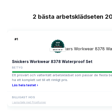
2
bästa
arbetsklädseten
2
TOPPLISTA
#
1
2026
.
Testix
BÄST I TEST
Snickers Workwear 8378 Waterproof Set
BETYG
Ett prisvärt och vattentätt arbetsklädset som passar de flesta be
ha ett komplett set till ett rimligt pris.
Läs hela testet ›
BILLIGAST HOS
i samarbete med PriceRunner