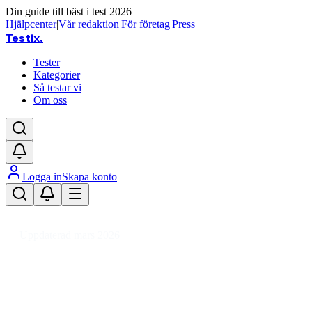
Din guide till bäst i test 2026
Hjälpcenter
|
Vår redaktion
|
För företag
|
Press
Testix
.
Tester
Kategorier
Så testar vi
Om oss
Logga in
Skapa konto
Hem
/
Kläder
/
Arbetskläder & Utrustning
/
Arbetskläder
/
Arbetsklädset
Uppdaterad mars 2026
Arbetsklädset bäst i test 2026 – r
Den bästa arbetsklädseten 2026 är Snickers Workwear 837