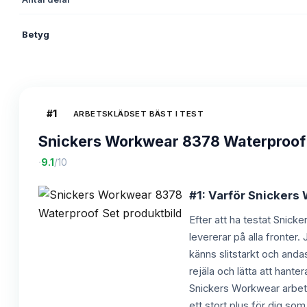
Betyg
#
1
ARBETSKLÄDSET BÄST I TEST
Snickers Workwear 8378 Waterproof
·
9.1
/10
#1: Varför Snickers
Efter att ha testat Snick
levererar på alla fronter
känns slitstarkt och anda
rejäla och lätta att hant
Snickers Workwear arbetsk
ett stort plus för dig s