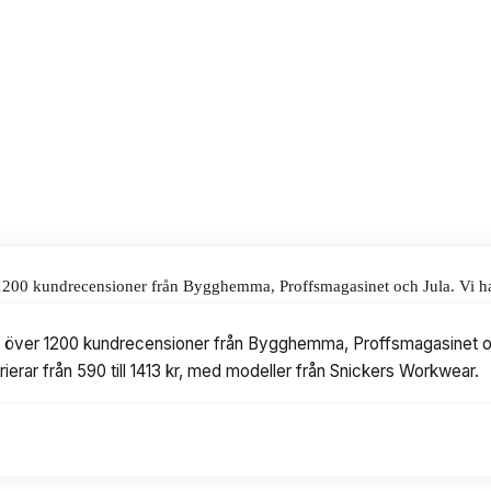
590 kr.
alar för våra omdömen.
r 1200 kundrecensioner från Bygghemma, Proffsmagasinet och Jula. Vi har 
d modeller från Snickers Workwear.
at över 1200 kundrecensioner från Bygghemma, Proffsmagasinet och
rierar från 590 till 1413 kr, med modeller från Snickers Workwear.