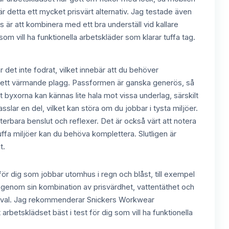
s är detta ett mycket prisvärt alternativ. Jag testade även
s är att kombinera med ett bra underställ vid kallare
om vill ha funktionella arbetskläder som klarar tuffa tag.
et inte fodrat, vilket innebär att du behöver
än ett värmande plagg. Passformen är ganska generös, så
t byxorna kan kännas lite hala mot vissa underlag, särskilt
sslar en del, vilket kan störa om du jobbar i tysta miljöer.
rbara benslut och reflexer. Det är också värt att notera
uffa miljöer kan du behöva komplettera. Slutligen är
t.
r dig som jobbar utomhus i regn och blåst, till exempel
t genom sin kombination av prisvärdhet, vattentäthet och
 bra val. Jag rekommenderar Snickers Workwear
arbetsklädset bäst i test för dig som vill ha funktionella