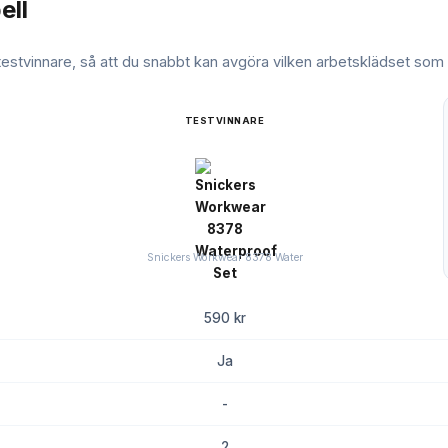
ell
 testvinnare, så att du snabbt kan avgöra vilken
arbetsklädset
som m
TESTVINNARE
Snickers Workwear 8378 Water
590 kr
Ja
-
2