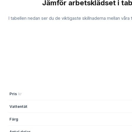
Jämför
arbetsklädset
i tab
JÄMFÖRELSE
I tabellen nedan ser du de viktigaste skillnaderna mellan våra
Pris
kr
Vattentät
Färg
Antal delar