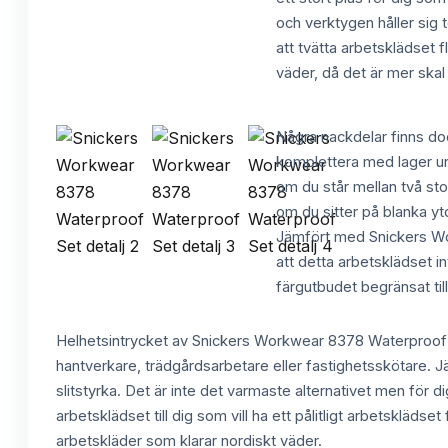
och verktygen håller sig t
att tvätta arbetsklädset 
väder, då det är mer skal
Några nackdelar finns do
komplettera med lager un
om du står mellan två sto
om du sitter på blanka yto
Jämfört med Snickers Wor
att detta arbetsklädset i
färgutbudet begränsat till
Helhetsintrycket av Snickers Workwear 8378 Waterproof Se
hantverkare, trädgårdsarbetare eller fastighetsskötare. J
slitstyrka. Det är inte det varmaste alternativet men för 
arbetsklädset till dig som vill ha ett pålitligt arbetskläd
arbetskläder som klarar nordiskt väder.