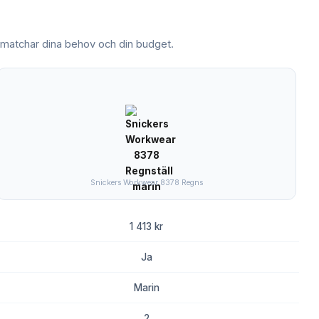
atchar dina behov och din budget.
Snickers Workwear 8378 Regns
1 413 kr
Ja
Marin
2