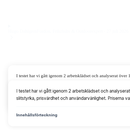
vattentäthet, slitstyrka och smidig passform till ett pris på 
Observera att vi kan få provision via återförsäljarlänkar. Inga varumärken bet
Hugo Dahlgren
Fordon, Friluftsliv & Outdoorexpert
·
27 juli 2026
I testet har vi gått igenom 2 arbetsklädset och analyserat öve
användarvänlighet. Priserna varierar från 590 till 1413 kr, me
I testet har vi gått igenom 2 arbetsklädset och analyser
slitstyrka, prisvärdhet och användarvänlighet. Priserna va
Innehållsförteckning
Innehållsförteckning