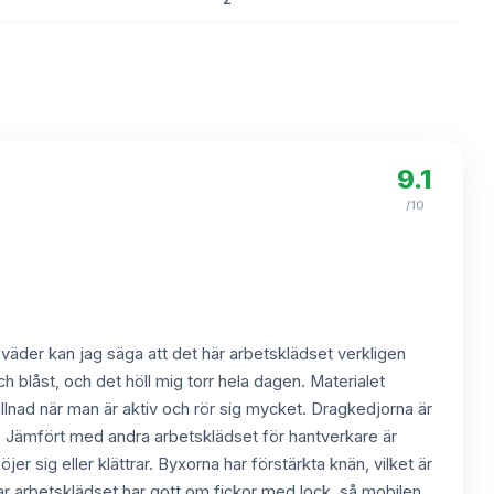
8.4
9.1
/10
väder kan jag säga att det här arbetsklädset verkligen
 blåst, och det höll mig torr hela dagen. Materialet
illnad när man är aktiv och rör sig mycket. Dragkedjorna är
n. Jämfört med andra arbetsklädset för hantverkare är
 sig eller klättrar. Byxorna har förstärkta knän, vilket är
ar arbetsklädset har gott om fickor med lock, så mobilen