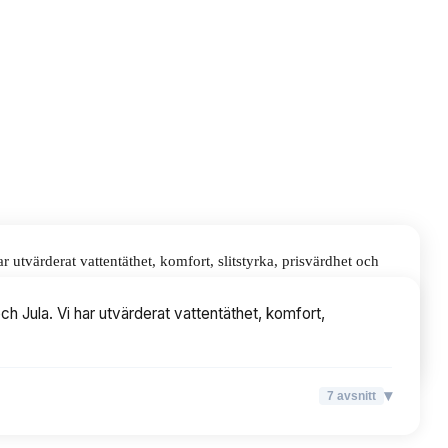
utvärderat vattentäthet, komfort, slitstyrka, prisvärdhet och
 Jula. Vi har utvärderat vattentäthet, komfort,
▾
7
avsnitt
▾
7
avsnitt