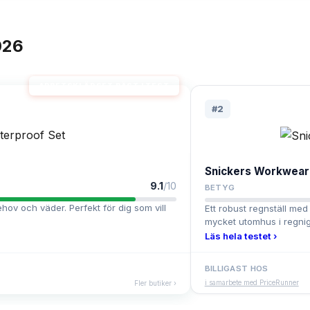
026
ARBETSKLÄDSET BÄST I TEST
#
2
Snickers Workwear 
9.1
/10
BETYG
hov och väder. Perfekt för dig som vill
Ett robust regnställ med
mycket utomhus i regnigt
Läs hela testet ›
BILLIGAST HOS
i samarbete med PriceRunner
Fler butiker ›