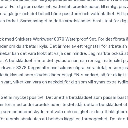
orra. För dig som söker ett vattentätt arbetsklädset till rimligt pri
flera gånger och det behöll både passform och vattentäthet. Ett tip
 än fodrat. Sammantaget är detta arbetsklädset bäst i test för dig s
ck med Snickers Workwear 8378 Waterproof Set. För det första är d
der om du arbetar i kyla. Det är mer av ett regnställ för arbete 
rlekar kan det vara klokt att välja den mindre. Jag märkte också at
r. Arbetsklädset är inte det tystaste när man rör sig, materialet pra
kwear 8378 Regnställ marin saknas några extra detaljer som juste
nte är klassat som skyddskläder enligt EN-standard, så för riktigt t
 svart, vilket kan vara en nackdel för dig som vill synas extra tydlig
t är mycket positivt. Det är ett arbetsklädset som passar bäst fö
ämfört med andra arbetskläder i testet står detta arbetsklädset u
dig som prioriterar skydd mot väta och rörlighet är det ett riktigt
set för utomhusbruk utan att behöva lägga en förmögenhet. Det är ett 