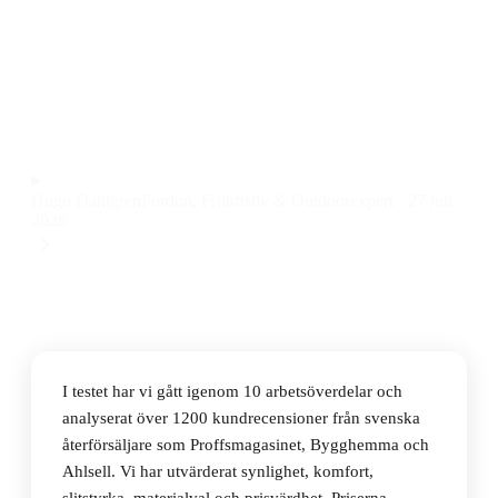
Den bästa arbetsöverdel 2026 är Blåkläder T-shirt
Svart Varselgul, som kombinerar tydlig varselfärg och
bekväm passform till ett pris på 438 kr.
Observera att vi kan få provision via återförsäljarlänkar. Inga
varumärken betalar för våra omdömen.
Hugo Dahlgren
Fordon, Friluftsliv & Outdoorexpert
·
27 juli
2026
I testet har vi gått igenom 10 arbetsöverdelar och
analyserat över 1200 kundrecensioner från svenska
återförsäljare som Proffsmagasinet, Bygghemma och
Ahlsell. Vi har utvärderat synlighet, komfort,