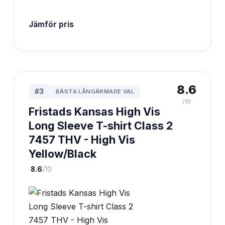
Jämför pris
8.6
#
3
BÄSTA LÅNGÄRMADE VAL
/10
Fristads Kansas High Vis
Long Sleeve T-shirt Class 2
7457 THV - High Vis
Yellow/Black
·
8.6
/10