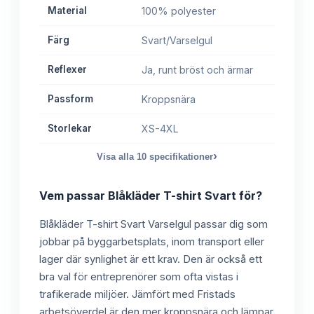
Material
100% polyester
Färg
Svart/Varselgul
Reflexer
Ja, runt bröst och ärmar
Passform
Kroppsnära
Storlekar
XS-4XL
›
Visa alla
10
specifikationer
Vem passar
Blåkläder T-shirt Svart
för?
Blåkläder T-shirt Svart Varselgul passar dig som
jobbar på byggarbetsplats, inom transport eller
lager där synlighet är ett krav. Den är också ett
bra val för entreprenörer som ofta vistas i
trafikerade miljöer. Jämfört med Fristads
arbetsöverdel är den mer kroppsnära och lämpar