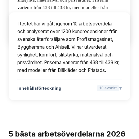
slitstyrka, materialval och prisvärdhet. Priserna
varierar från 438 till 438 kr, med modeller från
Blåkläder och Fristads.
I testet har vi gått igenom 10 arbetsöverdelar
och analyserat över 1200 kundrecensioner från
▾
Innehållsförteckning
10
avsnitt
svenska återförsäljare som Proffsmagasinet,
Bygghemma och Ahlsell. Vi har utvärderat
synlighet, komfort, slitstyrka, materialval och
prisvärdhet. Priserna varierar från 438 till 438 kr,
med modeller från Blåkläder och Fristads.
▾
Innehållsförteckning
10
avsnitt
TOPPLISTA
5
bästa
arbetsöverdelarna
2026