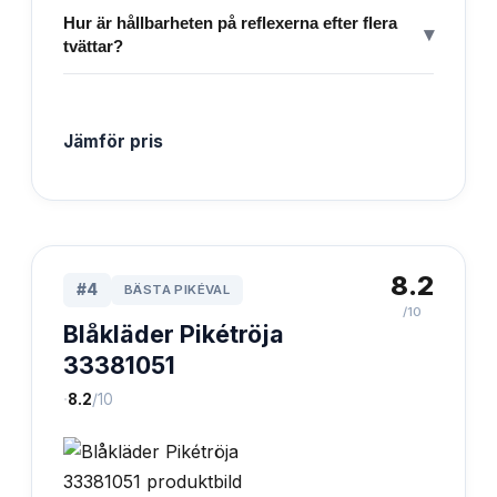
Hur är hållbarheten på reflexerna efter flera
▾
tvättar?
Jämför pris
8.2
#
4
BÄSTA PIKÉVAL
/10
Blåkläder Pikétröja
33381051
·
8.2
/10