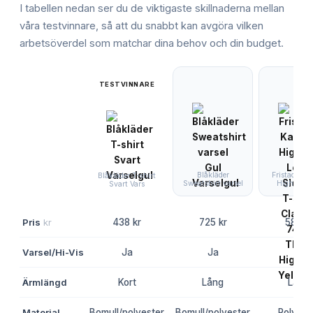
I tabellen nedan ser du de viktigaste skillnaderna mellan
våra testvinnare, så att du snabbt kan avgöra vilken
arbetsöverdel
som matchar dina behov och din budget.
TESTVINNARE
Blåkläder
Fristads Ka
Blåkläder T-shirt
Sweatshirt varsel
High Vis 
Svart Vars
Pris
kr
438 kr
725 kr
585 kr
Varsel/Hi-Vis
Ja
Ja
Ja
Ärmlängd
Kort
Lång
Lång
Material
Bomull/polyester
Bomull/polyester
Polyest