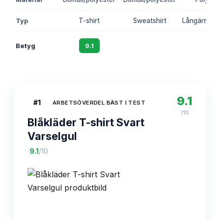
Typ
T-shirt
Sweatshirt
Långärmad t
Betyg
9.1
8.8
8.6
9.1
#
1
ARBETSÖVERDEL BÄST I TEST
/10
Blåkläder T-shirt Svart
Varselgul
·
9.1
/10