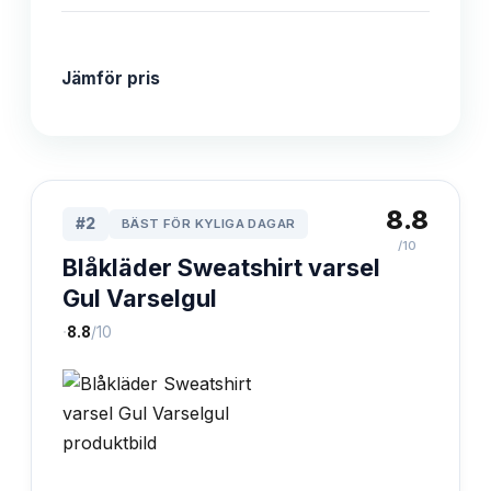
Jämför pris
8.8
#
2
BÄST FÖR KYLIGA DAGAR
/10
Blåkläder Sweatshirt varsel
Gul Varselgul
·
8.8
/10