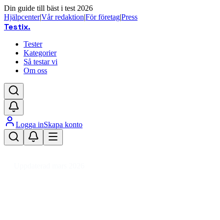
Din guide till bäst i test 2026
Hjälpcenter
|
Vår redaktion
|
För företag
|
Press
Testix
.
Tester
Kategorier
Så testar vi
Om oss
Logga in
Skapa konto
Hem
/
Kläder
/
Arbetskläder & Utrustning
/
Arbetskläder
/
Arbetsöverdel
Uppdaterad mars 2026
Arbetsöverdel bäst i test 2026 –
Toppval för säkerhet och komfort