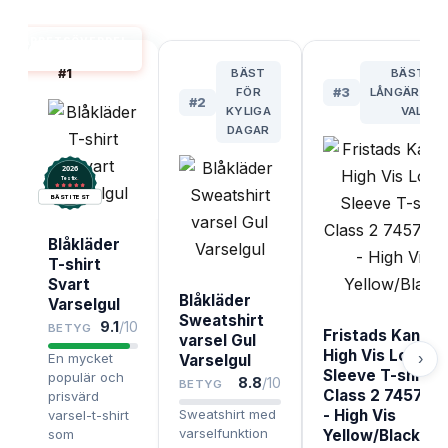
ARBETSÖVERDEL
BÄST I TEST
#
1
BÄST
BÄSTA
FÖR
#
3
LÅNGÄRMAD
#
2
KYLIGA
VAL
DAGAR
2026
.
Testix
BÄST I TEST
Blåkläder
T-shirt
Svart
Blåkläder
Varselgul
Sweatshirt
9.1
/10
BETYG
Fristads Kansas
varsel Gul
High Vis Long
›
En mycket
Varselgul
Sleeve T-shirt
populär och
8.8
/10
BETYG
Class 2 7457 T
prisvärd
Sweatshirt med
- High Vis
varsel-t-shirt
varselfunktion
som
Yellow/Black