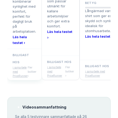
som passar
kombinerar
8.6
BETYG
utmärkt för
synlighet med
Långärmad varsel-t
kallare
komfort,
shirt som ger extra
arbetsmiljöer
perfekt för
skydd och synlighet
och ger extra
dagligt bruk
idealisk för
komfort.
på
utomhusarbete.
arbetsplatsen.
Läs hela testet
Läs hela testet ›
Läs hela
›
testet ›
BILLIGAST
BILLIGAST HOS
HOS
BILLIGAST HOS
i samarbete
Fler
i samarbete
Fler
med
butiker
i samarbete med
Fler
med
butiker
PriceRunner
›
PriceRunner
butike
PriceRunner
›
Videosammanfattning
Se alla
5
testvinnare sammanfattade på 26