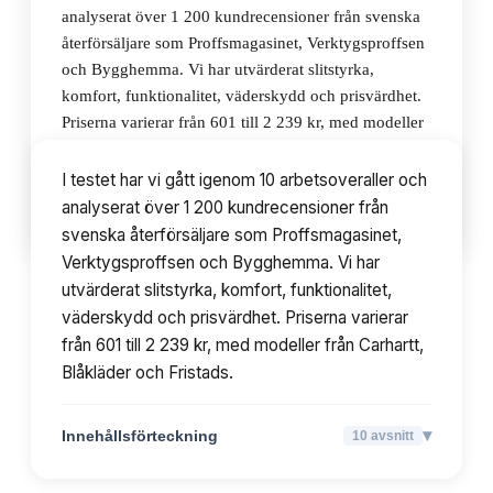
analyserat över 1 200 kundrecensioner från svenska
återförsäljare som Proffsmagasinet, Verktygsproffsen
och Bygghemma. Vi har utvärderat slitstyrka,
komfort, funktionalitet, väderskydd och prisvärdhet.
Priserna varierar från 601 till 2 239 kr, med modeller
från Carhartt, Blåkläder och Fristads.
I testet har vi gått igenom 10 arbetsoveraller och
analyserat över 1 200 kundrecensioner från
▾
Innehållsförteckning
10
avsnitt
svenska återförsäljare som Proffsmagasinet,
Verktygsproffsen och Bygghemma. Vi har
utvärderat slitstyrka, komfort, funktionalitet,
väderskydd och prisvärdhet. Priserna varierar
från 601 till 2 239 kr, med modeller från Carhartt,
Blåkläder och Fristads.
▾
Innehållsförteckning
10
avsnitt