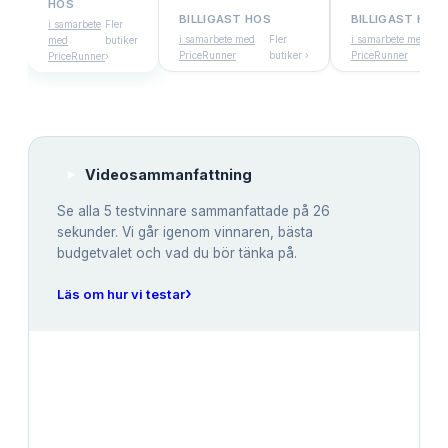
HOS
BILLIGAST HOS
BILLIGAST HOS
i samarbete
Fler
i samarbete med
Fler
i samarbete med
med
butiker
PriceRunner
butiker ›
PriceRunner
PriceRunner
›
Videosammanfattning
Se alla
5
testvinnare sammanfattade på 26
sekunder. Vi går igenom vinnaren, bästa
budgetvalet och vad du bör tänka på.
›
Läs om hur vi testar