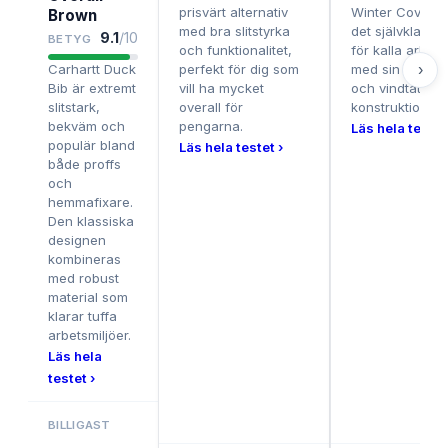
prisvärt alternativ
Winter Coverall
Brown
med bra slitstyrka
det självklara v
9.1
/10
BETYG
och funktionalitet,
för kalla arbet
›
Carhartt Duck
perfekt för dig som
med sin värma
Bib är extremt
vill ha mycket
och vindtäta
slitstark,
overall för
konstruktion.
bekväm och
pengarna.
Läs hela testet
populär bland
Läs hela testet ›
både proffs
och
hemmafixare.
Den klassiska
designen
kombineras
med robust
material som
klarar tuffa
arbetsmiljöer.
Läs hela
testet ›
BILLIGAST