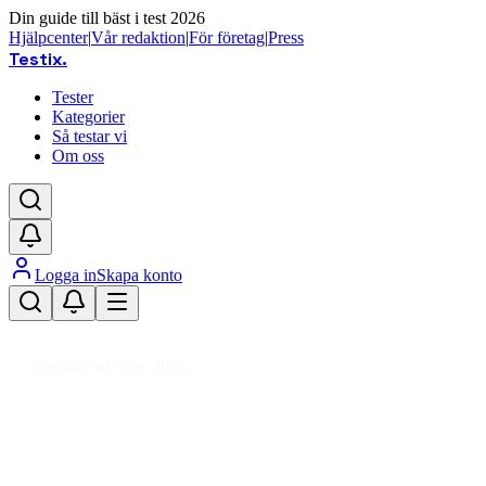
Din guide till bäst i test 2026
Hjälpcenter
|
Vår redaktion
|
För företag
|
Press
Testix
.
Tester
Kategorier
Så testar vi
Om oss
Logga in
Skapa konto
Hem
/
Kläder
/
Arbetskläder & Utrustning
/
Arbetskläder
/
Arbetsoverall
Uppdaterad mars 2026
Arbetsoverall bäst i test 2026 –
våra favoriter för proffs och
hobby