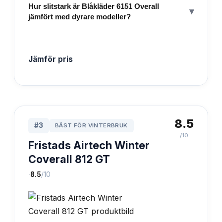
Hur slitstark är Blåkläder 6151 Overall
▾
jämfört med dyrare modeller?
Jämför pris
8.5
#
3
BÄST FÖR VINTERBRUK
/10
Fristads Airtech Winter
Coverall 812 GT
·
8.5
/10