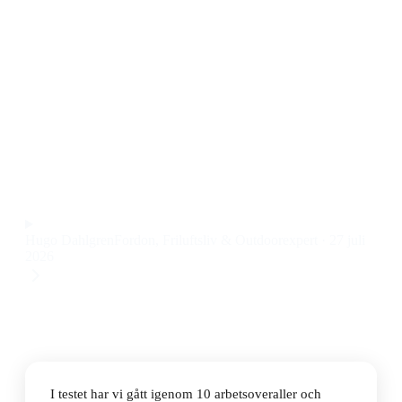
Den bästa arbetsoverallen 2026 är Carhartt 102776
Duck Bib Overall. Den här Carhartt arbetsoverallen är
både robust och bekväm, med smarta fickor och
slitstarkt tyg som klarar tuffa arbetsdagar. Priset ligger
på 1 409 kr.
Observera att vi kan få provision via återförsäljarlänkar. Inga
varumärken betalar för våra omdömen.
Hugo Dahlgren
Fordon, Friluftsliv & Outdoorexpert
·
27 juli
2026
I testet har vi gått igenom 10 arbetsoveraller och