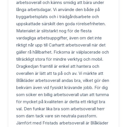
arbetsoverall och känns smidig att bära under
långa arbetsdagar. Vi använde den både på
byggarbetsplats och i trädgårdsarbete och
uppskattade särskilt den goda rörelsefriheten.
Materialet är slitstarkt nog för de flesta
vardagliga arbetsuppgifter, även om det inte
riktigt når upp till Carhartt arbetsoverall när det
gäller rå hållbarhet. Fickorna är välplacerade och
tillräckligt stora för mindre verktyg och mobil.
Dragkedjan framtill är enkel att hantera och
overallen är lätt att ta på och av. Vi märkte att
Blåkläder arbetsoverall andas bra, vilket gör den
bekväm även vid fysiskt krävande jobb. För dig
som söker en billig arbetsoverall utan att tumma
för mycket på kvaliteten är detta ett riktigt bra
val. Den funkar lika bra som arbetsoverall herr
som dam tack vare sin neutrala passform.
Jämfört med Fristads arbetsoverall är Blåkläder