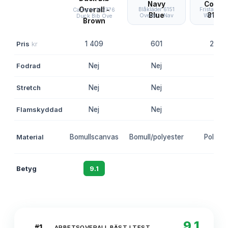
Blåkläder 6151
Fristads Ai
Carhartt 102776
Overall - Nav
Winter C
Duck Bib Ove
Pris
kr
1 409
601
2 23
Fodrad
Nej
Nej
Ja
Stretch
Nej
Nej
Nej
Flamskyddad
Nej
Nej
Nej
Material
Bomullscanvas
Bomull/polyester
Polyest
Betyg
9.1
8.7
8.5
9.1
#
1
ARBETSOVERALL BÄST I TEST