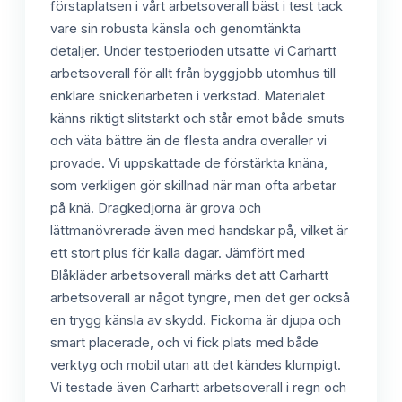
förstaplatsen i vårt arbetsoverall bäst i test tack
vare sin robusta känsla och genomtänkta
detaljer. Under testperioden utsatte vi Carhartt
arbetsoverall för allt från byggjobb utomhus till
enklare snickeriarbeten i verkstad. Materialet
känns riktigt slitstarkt och står emot både smuts
och väta bättre än de flesta andra overaller vi
provade. Vi uppskattade de förstärkta knäna,
som verkligen gör skillnad när man ofta arbetar
på knä. Dragkedjorna är grova och
lättmanövrerade även med handskar på, vilket är
ett stort plus för kalla dagar. Jämfört med
Blåkläder arbetsoverall märks det att Carhartt
arbetsoverall är något tyngre, men det ger också
en trygg känsla av skydd. Fickorna är djupa och
smart placerade, och vi fick plats med både
verktyg och mobil utan att det kändes klumpigt.
Vi testade även Carhartt arbetsoverall i regn och