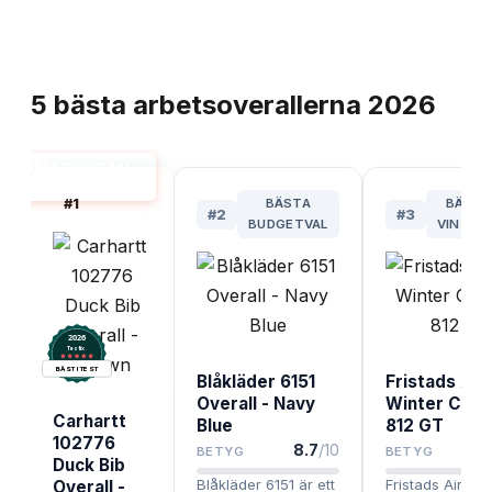
TOPPLISTA
5
bästa
arbetsoverallerna
2026
ARBETSOVERALL
BÄST I TEST
#
1
BÄSTA
BÄST 
#
2
#
3
BUDGETVAL
VINTER
2026
.
Testix
BÄST I TEST
Blåkläder 6151
Fristads Air
Overall - Navy
Winter Cove
Carhartt
Blue
812 GT
102776
8.7
/10
BETYG
BETYG
Duck Bib
Blåkläder 6151 är ett
Fristads Airtec
Overall -