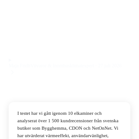
Den bästa elkaminen 2026 är Tagu Hagen, som
kombinerar stilren design med snabb uppvärmning och
låg energiförbrukning till ett pris på 1 296 kr.
Observera att vi kan få provision via återförsäljarlänkar. Inga
varumärken betalar för våra omdömen.
Maja Fridh
Vitvaror & Inomhusklimatexpert
·
27 juli 2026
I testet har vi gått igenom 10 elkaminer och
analyserat över 1 500 kundrecensioner från svenska
butiker som Bygghemma, CDON och NetOnNet. Vi
har utvärderat värmeeffekt, användarvänlighet,