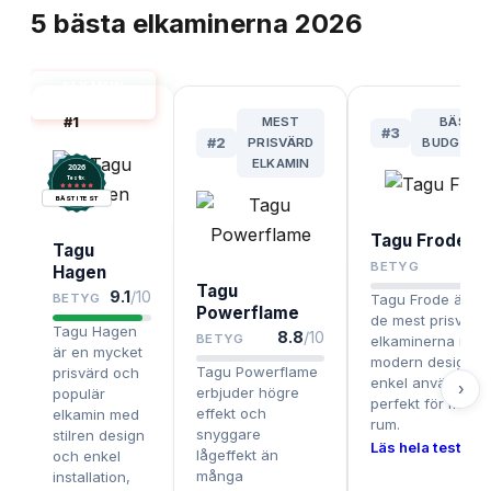
5
bästa
elkaminerna
2026
ELKAMIN
BÄST I TEST
#
1
MEST
BÄSTA
#
3
#
2
PRISVÄRD
BUDGETV
ELKAMIN
2026
.
Testix
BÄST I TEST
Tagu Frode
Tagu
8.
BETYG
Hagen
Tagu
9.1
/10
BETYG
Tagu Frode är en
Powerflame
de mest prisvärd
Tagu Hagen
8.8
/10
BETYG
elkaminerna med
är en mycket
modern design o
Tagu Powerflame
prisvärd och
enkel användning
›
erbjuder högre
populär
perfekt för mindr
effekt och
elkamin med
rum.
snyggare
stilren design
Läs hela testet ›
lågeffekt än
och enkel
många
installation,