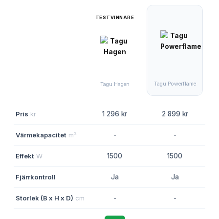
TESTVINNARE
Tagu Powerflame
Tagu Hagen
Pris
kr
1 296 kr
2 899 kr
Värmekapacitet
m²
-
-
Effekt
W
1500
1500
Fjärrkontroll
Ja
Ja
Storlek (B x H x D)
cm
-
-