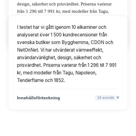
design, säkerhet och prisvärdhet. Priserna varierar
från 1 296 till 7 991 kr, med modeller från Tagu,
Napoleon, Tenderflame och 1852.
I testet har vi gått igenom 10 elkaminer och
analyserat över 1 500 kundrecensioner från
▾
Innehållsförteckning
10
avsnitt
svenska butiker som Bygghemma, CDON och
NetOnNet. Vi har utvärderat värmeeffekt,
användarvänlighet, design, säkerhet och
prisvärdhet. Priserna varierar från 1 296 till 7 991
kr, med modeller från Tagu, Napoleon,
Tenderflame och 1852.
▾
Innehållsförteckning
10
avsnitt
TOPPLISTA