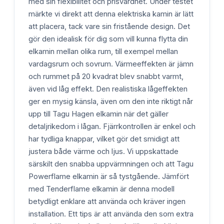
med sin flexibilitet och prisvärdhet. Under testet
märkte vi direkt att denna elektriska kamin är lätt
att placera, tack vare sin fristående design. Det
gör den idealisk för dig som vill kunna flytta din
elkamin mellan olika rum, till exempel mellan
vardagsrum och sovrum. Värmeeffekten är jämn
och rummet på 20 kvadrat blev snabbt varmt,
även vid låg effekt. Den realistiska lågeffekten
ger en mysig känsla, även om den inte riktigt når
upp till Tagu Hagen elkamin när det gäller
detaljrikedom i lågan. Fjärrkontrollen är enkel och
har tydliga knappar, vilket gör det smidigt att
justera både värme och ljus. Vi uppskattade
särskilt den snabba uppvärmningen och att Tagu
Powerflame elkamin är så tystgående. Jämfört
med Tenderflame elkamin är denna modell
betydligt enklare att använda och kräver ingen
installation. Ett tips är att använda den som extra