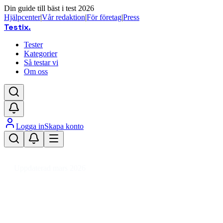
Din guide till bäst i test 2026
Hjälpcenter
|
Vår redaktion
|
För företag
|
Press
Testix
.
Tester
Kategorier
Så testar vi
Om oss
Logga in
Skapa konto
Hem
/
DIY
/
VVS
/
Kaminer
/
Elkamin
Uppdaterad mars 2026
Elkamin bäst i test 2026 – snygga
och prisvärda elkaminer för
hemmet