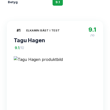
Betyg
9.1
8.8
9.1
#
1
ELKAMIN BÄST I TEST
/10
Tagu Hagen
·
9.1
/10