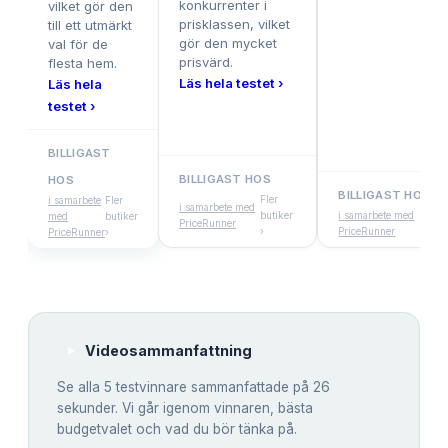
konkurrenter i
vilket gör den
prisklassen, vilket
till ett utmärkt
gör den mycket
val för de
prisvärd.
flesta hem.
Läs hela testet ›
Läs hela
testet ›
BILLIGAST
BILLIGAST HOS
HOS
BILLIGAST HOS
Fler
i samarbete
Fler
i samarbete med
butiker
i samarbete med
Fler
med
butiker
PriceRunner
›
PriceRunner
buti
PriceRunner
›
Videosammanfattning
Se alla
5
testvinnare sammanfattade på 26
sekunder. Vi går igenom vinnaren, bästa
budgetvalet och vad du bör tänka på.