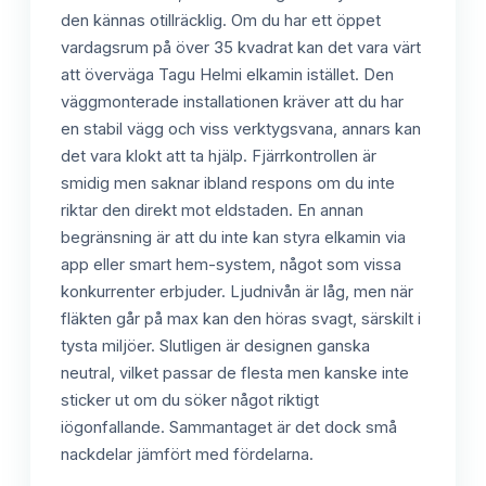
den kännas otillräcklig. Om du har ett öppet
vardagsrum på över 35 kvadrat kan det vara värt
att överväga Tagu Helmi elkamin istället. Den
väggmonterade installationen kräver att du har
en stabil vägg och viss verktygsvana, annars kan
det vara klokt att ta hjälp. Fjärrkontrollen är
smidig men saknar ibland respons om du inte
riktar den direkt mot eldstaden. En annan
begränsning är att du inte kan styra elkamin via
app eller smart hem-system, något som vissa
konkurrenter erbjuder. Ljudnivån är låg, men när
fläkten går på max kan den höras svagt, särskilt i
tysta miljöer. Slutligen är designen ganska
neutral, vilket passar de flesta men kanske inte
sticker ut om du söker något riktigt
iögonfallande. Sammantaget är det dock små
nackdelar jämfört med fördelarna.